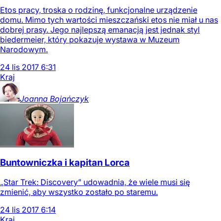
Etos pracy, troska o rodzinę, funkcjonalne urządzenie
domu. Mimo tych wartości mieszczański etos nie miał u nas
dobrej prasy. Jego najlepszą emanacją jest jednak styl
biedermeier, który pokazuje wystawa w Muzeum
Narodowym.
24
lis
2017
6:31
Kraj
Joanna
Bojańczyk
Buntowniczka i kapitan Lorca
„Star Trek: Discovery” udowadnia, że wiele musi się
zmienić, aby wszystko zostało po staremu.
24
lis
2017
6:14
Kraj