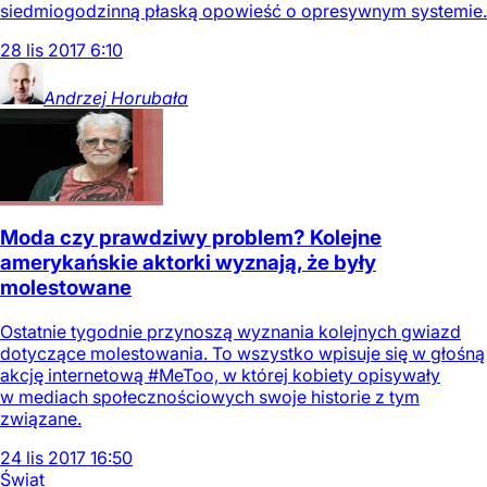
siedmiogodzinną płaską opowieść o opresywnym systemie.
28
lis
2017
6:10
Andrzej
Horubała
Moda czy prawdziwy problem? Kolejne
amerykańskie aktorki wyznają, że były
molestowane
Ostatnie tygodnie przynoszą wyznania kolejnych gwiazd
dotyczące molestowania. To wszystko wpisuje się w głośną
akcję internetową #MeToo, w której kobiety opisywały
w mediach społecznościowych swoje historie z tym
związane.
24
lis
2017
16:50
Świat