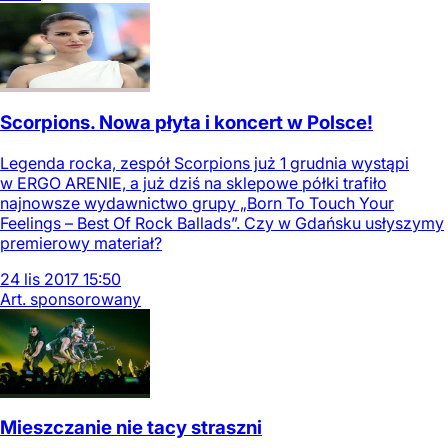
Scorpions. Nowa płyta i koncert w Polsce!
Legenda rocka, zespół Scorpions już 1 grudnia wystąpi
w ERGO ARENIE, a już dziś na sklepowe półki trafiło
najnowsze wydawnictwo grupy „Born To Touch Your
Feelings – Best Of Rock Ballads”. Czy w Gdańsku usłyszymy
premierowy materiał?
24
lis
2017
15:50
Art. sponsorowany
Mieszczanie nie tacy straszni