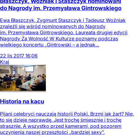
Błaszczyk, Woźniak i Staszczyk nominowani
do Nagrody im. Przemysława Gintrowskiego
Ewa Błaszczyk, Zygmunt Staszczyk i Tadeusz Woźniak
znaleźli się wśród nominowanych do Nagrody
im. Przemysława Gintrowskiego. Laureata drugiej edycji
Nagrody Za Wolność W Kulturze poznamy podczas
wielkiego koncertu „Gintrowski – a jednak...
22
lis
2017
16:06
Kraj
Historia na kacu
Pijani celebryci nauczają historii Polski. Brzmi jak żart? Nie,
to się dzieje naprawdę. Jest trochę śmiesznie i trochę
strasznie. A wszystko przed kamerami, pod pozorem
uczynienia naszej przeszłości „bardziej sexy”.