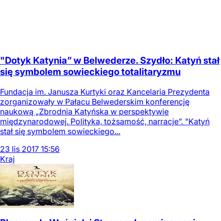
"Dotyk Katynia” w Belwederze. Szydło: Katyń stał
się symbolem sowieckiego totalitaryzmu
Fundacja im. Janusza Kurtyki oraz Kancelaria Prezydenta
zorganizowały w Pałacu Belwederskim konferencję
naukową „Zbrodnia Katyńska w perspektywie
międzynarodowej. Polityka, tożsamość, narracje”. "Katyń
stał się symbolem sowieckiego...
23
lis
2017
15:56
Kraj