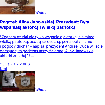
Wideo
Pogrzeb Aliny Janowskiej. Prezydent: Była
wspaniałą aktorką i wielką patriotką
"Żegnam dzisiaj nie tylko wspaniałą aktorkę, ale także
wielką patriotkę, osobę serdeczną, pełną optymizmu
i pogody ducha" – napisał prezydent Andrzej Duda w liście
odczytanym podczas mszy żałobnej Aliny Janowskiej,
aktorki zmarłej 13...
20
lis
2017
20:06
Kraj
Wideo