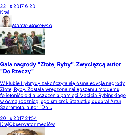
22
lis
2017
6:20
Kraj
Marcin
Makowski
Gala nagrody "Złotej Ryby". Zwycięzcą autor
"Do Rzeczy"
W klubie Hybrydy zakończyła się ósma edycja nagrody
Złotej Ryby. Została wręczona najlepszemu młodemu
felietoniście dla uczczenia pamięci Macieja Rybińskiego
w ósmą rocznicę jego śmierci. Statuetkę odebrał Artur
Szeremeta, autor "Do...
20
lis
2017
21:54
Kraj
Obserwator mediów