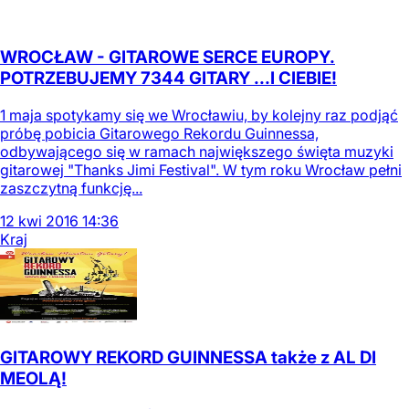
WROCŁAW - GITAROWE SERCE EUROPY.
POTRZEBUJEMY 7344 GITARY ...I CIEBIE!
1 maja spotykamy się we Wrocławiu, by kolejny raz podjąć
próbę pobicia Gitarowego Rekordu Guinnessa,
odbywającego się w ramach największego święta muzyki
gitarowej "Thanks Jimi Festival". W tym roku Wrocław pełni
zaszczytną funkcję...
12
kwi
2016
14:36
Kraj
GITAROWY REKORD GUINNESSA także z AL DI
MEOLĄ!