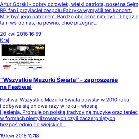
Artur Górski - dobry człowiek, wielki patriota, poseł na Sejm
RP, fan i przyjaciel zespołu Fabryka wymyślił ten koncert.
Miał być jego patronem. Bardzo chciał na nim być... I będzie
tam wśród nas, na pewno, choć przegrał...
20
kwi
2016
16:59
Kraj
"Wszystkie Mazurki Świata” - zaproszenie
na Festiwal
Festiwal Wszystkie Mazurki Świata powstał w 2010 roku
i odbywa się on dwa razy w roku – wiosną
i jesienią. Promuje on polską tradycyjną muzykę oraz taniec
w formach niestylizowanych czyli zaczerpniętych
bezpośrednio od wiejskich...
19
kwi
2016
12:18