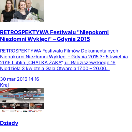
‪RETROSPEKTYWA‬ Festiwalu "Niepokorni
Niezłomni Wyklęci" – Gdynia 2015
RETROSPEKTYWA Festiwalu Filmów Dokumentalnych
Niepokorni Niezłomni Wyklęci – Gdynia 2015 3- 5 kwietnia
2016 Lublin „CHATKA ŻAKA”, ul. Radziszewskiego 16
Niedziela 3 kwietnia Gala Otwarcia 17.00 – 20.00...
30
mar
2016
14:16
Kraj
Dziady