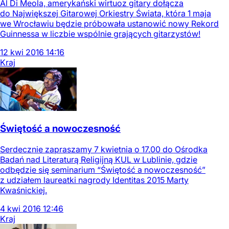
Al Di Meola, amerykański wirtuoz gitary dołącza
do Największej Gitarowej Orkiestry Świata, która 1 maja
we Wrocławiu będzie próbowała ustanowić nowy Rekord
Guinnessa w liczbie wspólnie grających gitarzystów!
12
kwi
2016
14:16
Kraj
Świętość a nowoczesność
Serdecznie zapraszamy 7 kwietnia o 17.00 do Ośrodka
Badań nad Literaturą Religijną KUL w Lublinie, gdzie
odbędzie się seminarium “Świętość a nowoczesność”
z udziałem laureatki nagrody Identitas 2015 Marty
Kwaśnickiej.
4
kwi
2016
12:46
Kraj