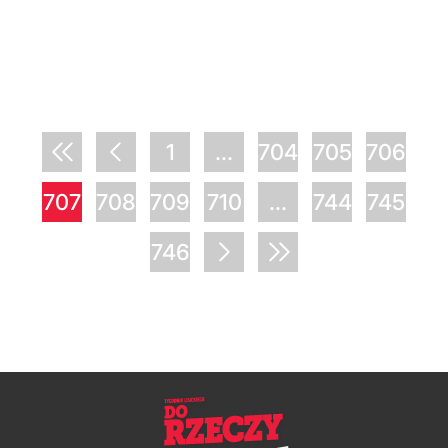
1
...
704
705
706
707
708
709
710
...
744
745
746