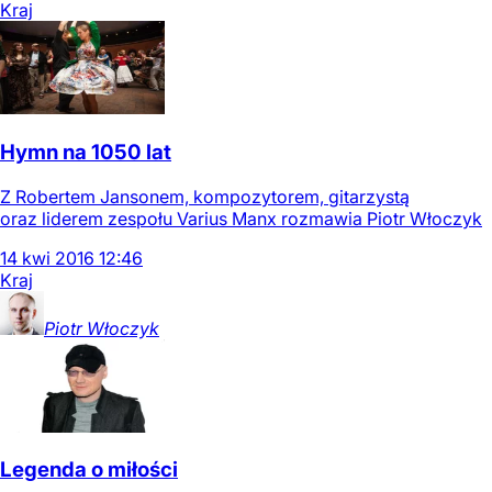
Kraj
Hymn na 1050 lat
Z Robertem Jansonem, kompozytorem, gitarzystą
oraz liderem zespołu Varius Manx rozmawia Piotr Włoczyk
14
kwi
2016
12:46
Kraj
Piotr
Włoczyk
Legenda o miłości