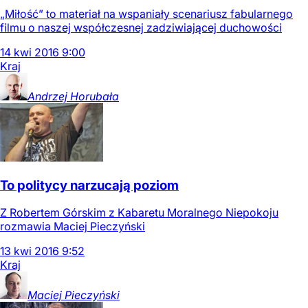
„Miłość” to materiał na wspaniały scenariusz fabularnego
filmu o naszej współczesnej zadziwiającej duchowości
14
kwi
2016
9:00
Kraj
Andrzej
Horubała
To politycy narzucają poziom
Z Robertem Górskim z Kabaretu Moralnego Niepokoju
rozmawia Maciej Pieczyński
13
kwi
2016
9:52
Kraj
Maciej
Pieczyński