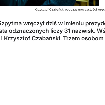
Krzysztof Czabański podczas uroczystości wręcz
zpytma wręczył dziś w imieniu prezyd
ista odznaczonych liczy 31 nazwisk. Wśr
i i Krzysztof Czabański. Trzem osobom