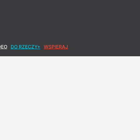
DEO
DO RZECZY+
WSPIERAJ
ntzen: Prędzej mi ręka uschnie