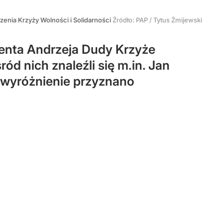
enia Krzyży Wolności i Solidarności
Źródło:
PAP
/
Tytus Żmijewski
enta Andrzeja Dudy Krzyże
ód nich znaleźli się m.in. Jan
 wyróżnienie przyznano