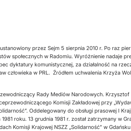
ł ustanowiony przez Sejm 5 sierpnia 2010 r. Po raz pi
stów społecznych w Radomiu. Wyróżnienie nadaje pre
ec dyktatury komunistycznej, za działalność na rzec
aw człowieka w PRL. Źródłem uchwalenia Krzyża Wolno
rzewodniczący Rady Mediów Narodowych. Krzysztof C
ę wiceprzewodniczącego Komisji Zakładowej przy „Wy
 Solidarność”. Oddelegowany do obsługi prasowej I K
a 1981 roku. 13 grudnia 1981 r. został zatrzymany w G
adach Komisji Krajowej NSZZ „Solidarność” w Gdańsku 