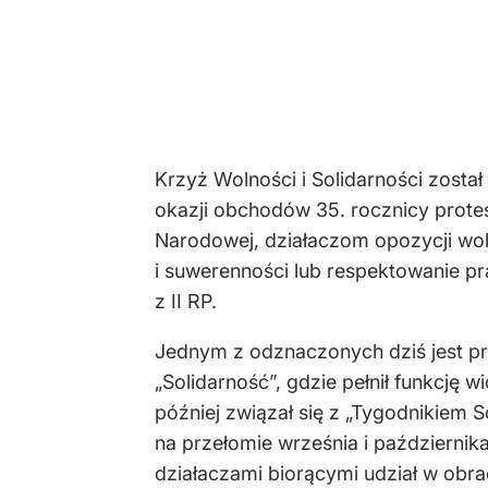
Krzyż Wolności i Solidarności zosta
okazji obchodów 35. rocznicy prote
Narodowej, działaczom opozycji wob
i suwerenności lub respektowanie pr
z II RP.
Jednym z odznaczonych dziś jest p
„Solidarność”, gdzie pełnił funkcj
później związał się z „Tygodnikiem
na przełomie września i październik
działaczami biorącymi udział w obr