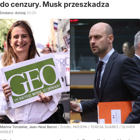
do cenzury. Musk przeszkadza
Dodano:
dzisiaj
20:20
Marine Tondelier, Jean-Noel Barrot
/ Źródło:
PAP/EPA
/
TERESA SUAREZ / OLIVIER
HOSLET