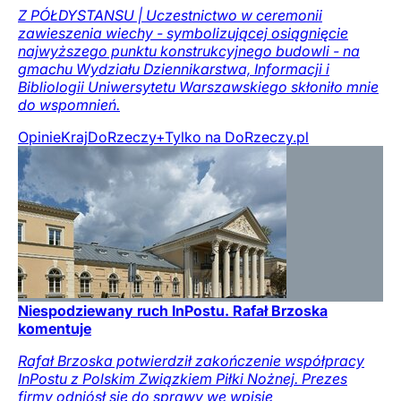
Z PÓŁDYSTANSU | Uczestnictwo w ceremonii
zawieszenia wiechy - symbolizującej osiągnięcie
najwyższego punktu konstrukcyjnego budowli - na
gmachu Wydziału Dziennikarstwa, Informacji i
Bibliologii Uniwersytetu Warszawskiego skłoniło mnie
do wspomnień.
Opinie
Kraj
DoRzeczy+
Tylko na DoRzeczy.pl
Niespodziewany ruch InPostu. Rafał Brzoska
komentuje
Rafał Brzoska potwierdził zakończenie współpracy
InPostu z Polskim Związkiem Piłki Nożnej. Prezes
firmy odniósł się do sprawy we wpisie