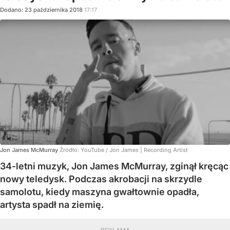
Dodano:
23
października
2018
17:17
Jon James McMurray
Źródło:
YouTube
/
Jon James | Recording Artist
34-letni muzyk, Jon James McMurray, zginął kręcąc
nowy teledysk. Podczas akrobacji na skrzydle
samolotu, kiedy maszyna gwałtownie opadła,
artysta spadł na ziemię.