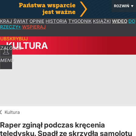
ROZWIŃ
▼
KRAJ
ŚWIAT
OPINIE
HISTORIA
TYGODNIK
KSIĄŻKI
WIDEO
DO
RZECZY+
WSPIERAJ
SUBSKRYBUJ
KULTURA
ZALOGUJ
MENU
Kultura
Raper zginął podczas kręcenia
teledysku. Spadł ze skrzydła samolotu