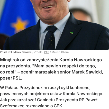
Poseł PSL Marek Sawicki
/ Źródło:
PAP
/
Marcin Obara
Minął rok od zaprzysiężenia Karola Nawrockiego
na prezydenta. "Mam pewien respekt do tego,
co robi" – ocenił marszałek senior Marek Sawicki,
poseł PSL.
W Pałacu Prezydenckim ruszył cykl konferencji
poświęconych projektom ustaw Karola Nawrockiego.
Jak przekazał szef Gabinetu Prezydenta RP Paweł
Szefernaker, rozmawiano o CPK.