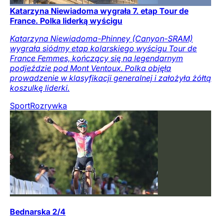
Katarzyna Niewiadoma wygrała 7. etap Tour de
France. Polka liderką wyścigu
Katarzyna Niewiadoma-Phinney (Canyon-SRAM)
wygrała siódmy etap kolarskiego wyścigu Tour de
France Femmes, kończący się na legendarnym
podjeździe pod Mont Ventoux. Polka objęła
prowadzenie w klasyfikacji generalnej i założyła żółtą
koszulkę liderki.
Sport
Rozrywka
Bednarska 2/4