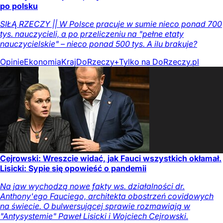
po polsku
SIŁĄ RZECZY || W Polsce pracuje w sumie nieco ponad 700
tys. nauczycieli, a po przeliczeniu na "pełne etaty
nauczycielskie" – nieco ponad 500 tys. A ilu brakuje?
Opinie
Ekonomia
Kraj
DoRzeczy+
Tylko na DoRzeczy.pl
Cejrowski: Wreszcie widać, jak Fauci wszystkich okłamał.
Lisicki: Sypie się opowieść o pandemii
Na jaw wychodzą nowe fakty ws. działalności dr.
Anthony'ego Fauciego, architekta obostrzeń covidowych
na świecie. O bulwersującej sprawie rozmawiają w
"Antysystemie" Paweł Lisicki i Wojciech Cejrowski.