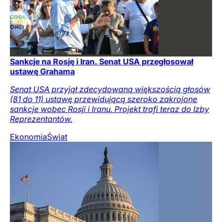
Sankcje na Rosję i Iran. Senat USA przegłosował
ustawę Grahama
Senat USA przyjął zdecydowaną większością głosów
(81 do 11) ustawę przewidującą szeroko zakrojone
sankcje wobec Rosji i Iranu. Projekt trafi teraz do Izby
Reprezentantów.
Ekonomia
Świat