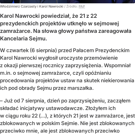
Włodzimierz Czarzasty i Karol Nawrocki
/ Źródło:
PAP
Karol Nawrocki powiedział, że 21 z 22
prezydenckich projektów utknęło w sejmowej
zamrażarce. Na słowa głowy państwa zareagowała
Kancelaria Sejmu.
W czwartek (6 sierpnia) przed Pałacem Prezydenckim
Karol Nawrocki wygłosił uroczyste przemówienie
z okazji pierwszej rocznicy zaprzysiężenia. Wspomniał
m.in. o sejmowej zamrażarce, czyli opóźnianiu
procedowania projektów ustaw na skutek niekierowania
ich pod obrady Sejmu przez marszałka.
– Już od 7 sierpnia, dzień po zaprzysiężeniu, zacząłem
składać inicjatywy ustawodawcze. Złożyłem ich
w ciągu roku 22 (...), z których 21 jest w zamrażarce, jest
zblokowanych w polskim Sejmie. Nie jest zblokowanych
przeciwko mnie, ale jest zblokowanych przeciwko