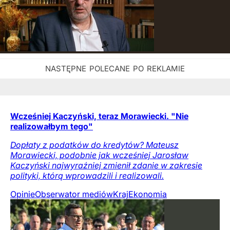
Wcześniej Kaczyński, teraz Morawiecki. "Nie
realizowałbym tego"
Dopłaty z podatków do kredytów? Mateusz
Morawiecki, podobnie jak wcześniej Jarosław
Kaczyński najwyraźniej zmienił zdanie w zakresie
polityki, którą wprowadzili i realizowali.
Opinie
Obserwator mediów
Kraj
Ekonomia