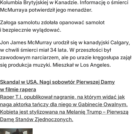
Kolumbia Brytyjskiej w Kanadzie. Informację o śmierci
McMurraya potwierdził jego menadżer.
Załoga samolotu zdołała opanować samolot
i bezpiecznie wylądować.
Jon James McMurray urodził się w kanadyjski Calgary,
w chwili śmierci miał 34 lata. W przeszłości był
zawodowym narciarzem, ale po urazie kręgosłupa zajął
się produkcja muzyki. Mieszkał w Los Angeles.
Skandal w USA. Nagi sobowtór Pierwszej Damy
w filmie rapera
Raper T.I. opublikował nagranie, na którym widać jak
naga aktorka tańczy dla niego w Gabinecie Owalnym.
Kobieta jest stylizowana na Melanię Trump – Pierwszą
Damę Stanów Zjednoczonych.