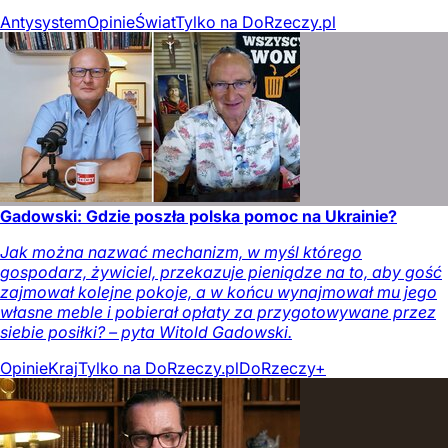
Antysystem
Opinie
Świat
Tylko na DoRzeczy.pl
Gadowski: Gdzie poszła polska pomoc na Ukrainie?
Jak można nazwać mechanizm, w myśl którego
gospodarz, żywiciel, przekazuje pieniądze na to, aby gość
zajmował kolejne pokoje, a w końcu wynajmował mu jego
własne meble i pobierał opłaty za przygotowywane przez
siebie posiłki? – pyta Witold Gadowski.
Opinie
Kraj
Tylko na DoRzeczy.pl
DoRzeczy+