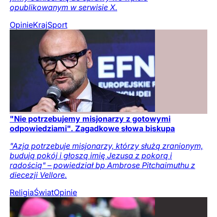
opublikowanym w serwisie X.
Opinie
Kraj
Sport
"Nie potrzebujemy misjonarzy z gotowymi
odpowiedziami". Zagadkowe słowa biskupa
"Azja potrzebuje misjonarzy, którzy służą zranionym,
budują pokój i głoszą imię Jezusa z pokorą i
radością" – powiedział bp Ambrose Pitchaimuthu z
diecezji Vellore.
Religia
Świat
Opinie