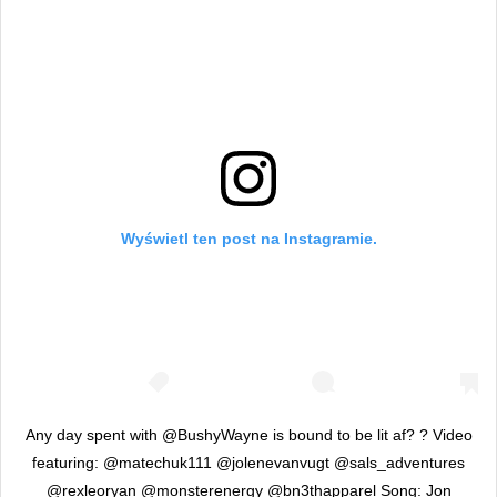
Wyświetl ten post na Instagramie.
Any day spent with @BushyWayne is bound to be lit af? ? Video
featuring: @matechuk111 @jolenevanvugt @sals_adventures
@rexleoryan @monsterenergy @bn3thapparel Song: Jon