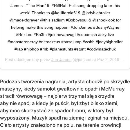
James - “The Man” ft. #RiffRaff Full song dropping later this
week! Thanks to @kaliiifornia619 @jodyhighroller
@madexforever @thisisadium #Bobbysoul & @shooklook for
helping make this song happen. #JonJames #BushyWayne
#RexLeo #Bn3th #jolenevanvugt #squamish #skydive
#monsterenergy #nitrocircus #basejump #wshh #jodyhighroller
#rap #hiphop #rnb #planestunts #stunt #codymatechuk
Post udostępniony przez
Jon James
(@jonjames)
Paź 2, 2018 o 2:54 PDT
Podczas tworzenia nagrania, artysta chodził po skrzydle
maszyny, kiedy samolot gwałtownie opadł i McMurray
stracił równowagę – najpierw trzymał się skrzydła
aby nie spać, a kiedy je puścił, był zbyt blisko ziemi,
aby móc skorzystać ze spadochronu, w który był
wyposażony. Muzyk spadł na ziemię i zginał na miejscu.
Ciało artysty znaleziono na polu, na terenie prowincji