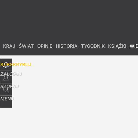
Udostępnij
30
Skomentuj
KRAJ
ŚWIAT
OPINIE
HISTORIA
TYGODNIK
KSIĄŻKI
WI
SUBSKRYBUJ
ZALOGUJ
SZUKAJ
MENU