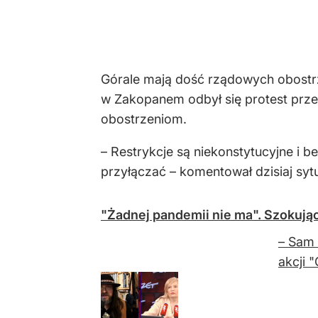
Górale mają dość rządowych obostrz
w Zakopanem odbył się protest prz
obostrzeniom.
– Restrykcje są niekonstytucyjne i b
przyłączać – komentował dzisiaj sytua
"Żadnej pandemii nie ma". Szokujące
– Sam 
akcji 