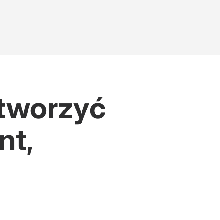
otworzyć
nt,