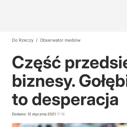
Do Rzeczy
/
Obserwator mediów
Część przedsi
biznesy. Gołęb
to desperacja
Dodano:
12
stycznia
2021
17:16