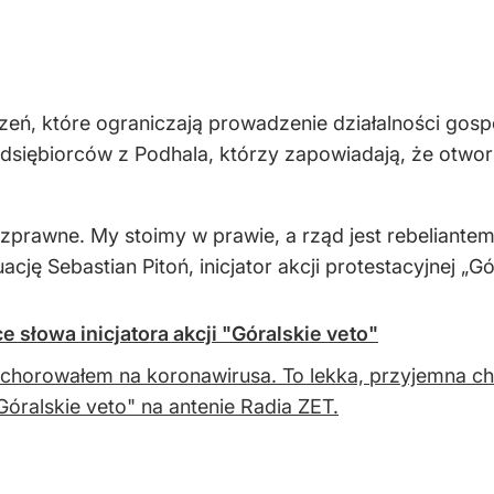
eń, które ograniczają prowadzenie działalności gos
edsiębiorców z Podhala, którzy zapowiadają, że ot
ezprawne. My stoimy w prawie, a rząd jest rebeliantem
cję Sebastian Pitoń, inicjator akcji protestacyjnej „Gó
 słowa inicjatora akcji "Góralskie veto"
chorowałem na koronawirusa. To lekka, przyjemna chor
"Góralskie veto" na antenie Radia ZET.