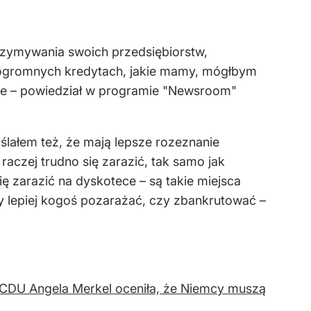
 utrzymywania swoich przedsiębiorstw,
h ogromnych kredytach, jakie mamy, mógłbym
 mnie – powiedział w programie "Newsroom"
ślałem też, że mają lepsze rozeznanie
 raczej trudno się zarazić, tak samo jak
ię zarazić na dyskotece – są takie miejsca
czy lepiej kogoś pozarażać, czy zbankrutować –
ii CDU Angela Merkel oceniła, że Niemcy muszą
.