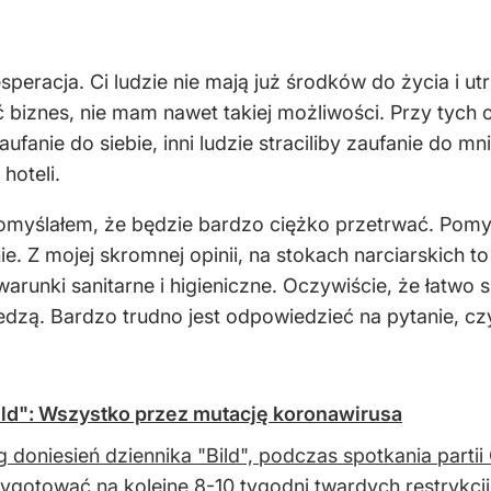
 desperacja. Ci ludzie nie mają już środków do życia i
ć biznes, nie mam nawet takiej możliwości. Przy tyc
aufanie do siebie, inni ludzie straciliby zaufanie do
hoteli.
pomyślałem, że będzie bardzo ciężko przetrwać. Pomy
ie. Z mojej skromnej opinii, na stokach narciarskich to
arunki sanitarne i higieniczne. Oczywiście, że łatwo s
wiedzą. Bardzo trudno jest odpowiedzieć na pytanie, 
ld": Wszystko przez mutację koronawirusa
 doniesień dziennika "Bild", podczas spotkania part
zygotować na kolejne 8-10 tygodni twardych restrykcji