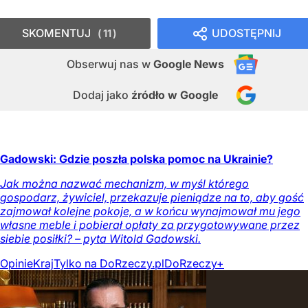
SKOMENTUJ
UDOSTĘPNIJ
11
Obserwuj nas
w
Google News
Dodaj jako
źródło w Google
Gadowski: Gdzie poszła polska pomoc na Ukrainie?
Jak można nazwać mechanizm, w myśl którego
gospodarz, żywiciel, przekazuje pieniądze na to, aby gość
zajmował kolejne pokoje, a w końcu wynajmował mu jego
własne meble i pobierał opłaty za przygotowywane przez
siebie posiłki? – pyta Witold Gadowski.
Opinie
Kraj
Tylko na DoRzeczy.pl
DoRzeczy+