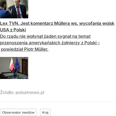
Lex TVN. Jest komentarz Müllera ws. wycofania wojsk
USA z Polski
Do rządu nie wpłynął żaden sygnał na temat
przenoszenia amerykańskich żołnierzy z Polski –
powiedział Piotr Müller.
Źródło:
polsatnews.pl
Obserwator mediów
Kraj