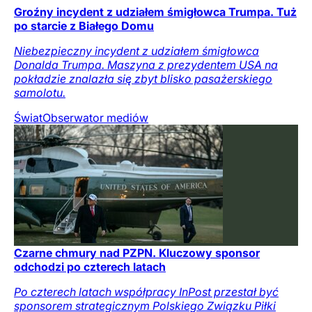
Groźny incydent z udziałem śmigłowca Trumpa. Tuż
po starcie z Białego Domu
Niebezpieczny incydent z udziałem śmigłowca
Donalda Trumpa. Maszyna z prezydentem USA na
pokładzie znalazła się zbyt blisko pasażerskiego
samolotu.
Świat
Obserwator mediów
Czarne chmury nad PZPN. Kluczowy sponsor
odchodzi po czterech latach
Po czterech latach współpracy InPost przestał być
sponsorem strategicznym Polskiego Związku Piłki