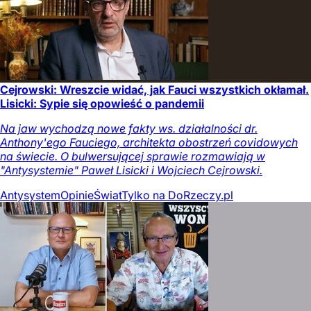
Cejrowski: Wreszcie widać, jak Fauci wszystkich okłamał.
Lisicki: Sypie się opowieść o pandemii
Na jaw wychodzą nowe fakty ws. działalności dr.
Anthony'ego Fauciego, architekta obostrzeń covidowych
na świecie. O bulwersującej sprawie rozmawiają w
"Antysystemie" Paweł Lisicki i Wojciech Cejrowski.
Antysystem
Opinie
Świat
Tylko na DoRzeczy.pl