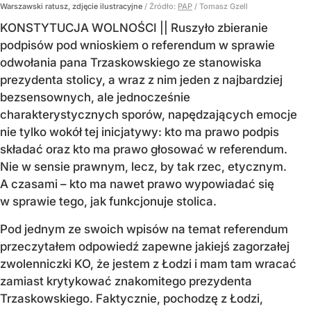
Warszawski ratusz, zdjęcie ilustracyjne
/ Źródło:
PAP
/
Tomasz Gzell
KONSTYTUCJA WOLNOŚCI || Ruszyło zbieranie
podpisów pod wnioskiem o referendum w sprawie
odwołania pana Trzaskowskiego ze stanowiska
prezydenta stolicy, a wraz z nim jeden z najbardziej
bezsensownych, ale jednocześnie
charakterystycznych sporów, napędzających emocje
nie tylko wokół tej inicjatywy: kto ma prawo podpis
składać oraz kto ma prawo głosować w referendum.
Nie w sensie prawnym, lecz, by tak rzec, etycznym.
A czasami – kto ma nawet prawo wypowiadać się
w sprawie tego, jak funkcjonuje stolica.
Pod jednym ze swoich wpisów na temat referendum
przeczytałem odpowiedź zapewne jakiejś zagorzałej
zwolenniczki KO, że jestem z Łodzi i mam tam wracać
zamiast krytykować znakomitego prezydenta
Trzaskowskiego. Faktycznie, pochodzę z Łodzi,