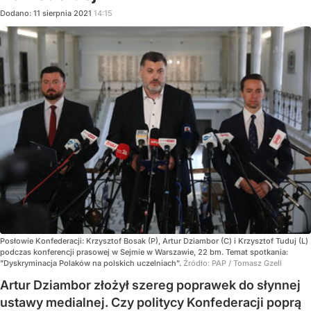
Dodano:
11
sierpnia
2021
14:15
Posłowie Konfederacji: Krzysztof Bosak (P), Artur Dziambor (C) i Krzysztof Tuduj (L)
podczas konferencji prasowej w Sejmie w Warszawie, 22 bm. Temat spotkania:
"Dyskryminacja Polaków na polskich uczelniach".
Źródło:
PAP
/
Tomasz Gzell
Artur Dziambor złożył szereg poprawek do słynnej
ustawy medialnej. Czy politycy Konfederacji poprą