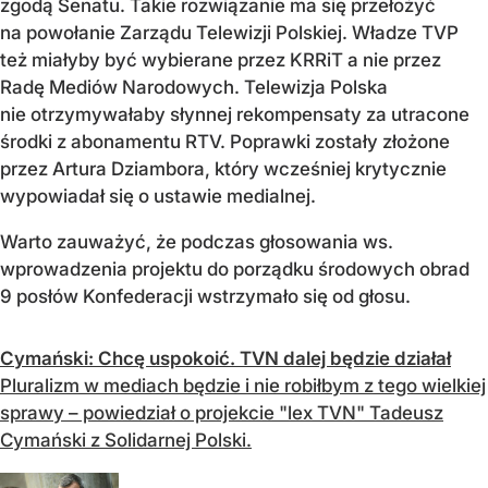
zgodą Senatu. Takie rozwiązanie ma się przełożyć
na powołanie Zarządu Telewizji Polskiej. Władze TVP
też miałyby być wybierane przez KRRiT a nie przez
Radę Mediów Narodowych. Telewizja Polska
nie otrzymywałaby słynnej rekompensaty za utracone
środki z abonamentu RTV. Poprawki zostały złożone
przez Artura Dziambora, który wcześniej krytycznie
wypowiadał się o ustawie medialnej.
Warto zauważyć, że podczas głosowania ws.
wprowadzenia projektu do porządku środowych obrad
9 posłów Konfederacji wstrzymało się od głosu.
Cymański: Chcę uspokoić. TVN dalej będzie działał
Pluralizm w mediach będzie i nie robiłbym z tego wielkiej
sprawy – powiedział o projekcie "lex TVN" Tadeusz
Cymański z Solidarnej Polski.