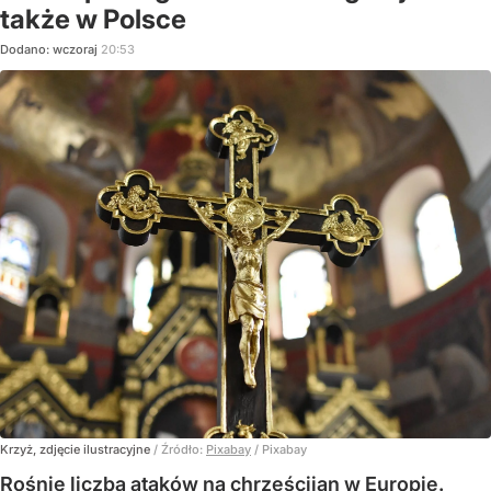
także w Polsce
Dodano:
wczoraj
20:53
Krzyż, zdjęcie ilustracyjne
/ Źródło:
Pixabay
/
Pixabay
Rośnie liczba ataków na chrześcijan w Europie.