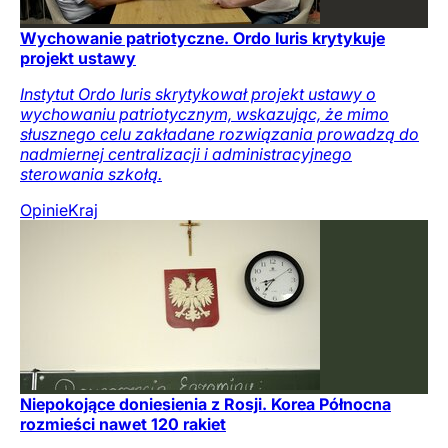
Wychowanie patriotyczne. Ordo Iuris krytykuje
projekt ustawy
Instytut Ordo Iuris skrytykował projekt ustawy o
wychowaniu patriotycznym, wskazując, że mimo
słusznego celu zakładane rozwiązania prowadzą do
nadmiernej centralizacji i administracyjnego
sterowania szkołą.
Opinie
Kraj
Niepokojące doniesienia z Rosji. Korea Północna
rozmieści nawet 120 rakiet