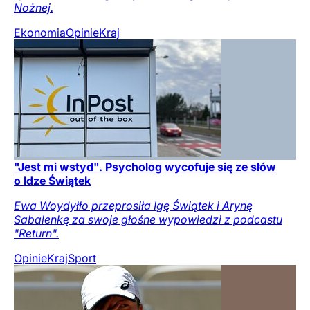
Nożnej.
Ekonomia
Opinie
Kraj
"Jest mi wstyd". Psycholog wycofuje się ze słów
o Idze Świątek
Ewa Woydyłło przeprosiła Igę Świątek i Arynę
Sabalenkę za swoje głośne wypowiedzi z podcastu
"Return".
Opinie
Kraj
Sport