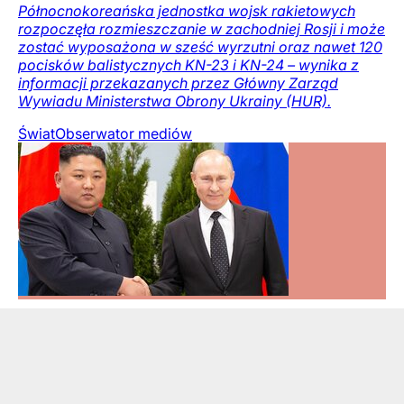
Północnokoreańska jednostka wojsk rakietowych
rozpoczęła rozmieszczanie w zachodniej Rosji i może
zostać wyposażona w sześć wyrzutni oraz nawet 120
pocisków balistycznych KN-23 i KN-24 – wynika z
informacji przekazanych przez Główny Zarząd
Wywiadu Ministerstwa Obrony Ukrainy (HUR).
Świat
Obserwator mediów