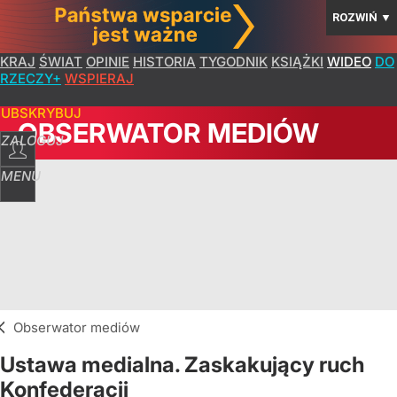
ROZWIŃ
▼
KRAJ
ŚWIAT
OPINIE
HISTORIA
TYGODNIK
KSIĄŻKI
WIDEO
DO
RZECZY+
WSPIERAJ
SUBSKRYBUJ
OBSERWATOR MEDIÓW
ZALOGUJ
MENU
Obserwator mediów
Ustawa medialna. Zaskakujący ruch
Konfederacji