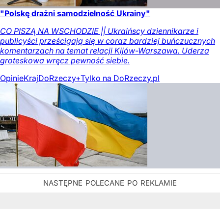
"Polskę drażni samodzielność Ukrainy"
CO PISZĄ NA WSCHODZIE || Ukraińscy dziennikarze i
publicyści prześcigają się w coraz bardziej buńczucznych
komentarzach na temat relacji Kijów-Warszawa. Uderza
groteskowa wręcz pewność siebie.
Opinie
Kraj
DoRzeczy+
Tylko na DoRzeczy.pl