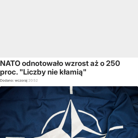
NATO odnotowało wzrost aż o 250
proc. "Liczby nie kłamią"
Dodano:
wczoraj
20:52