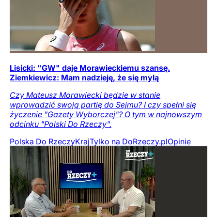
Lisicki: "GW" daje Morawieckiemu szansę.
Ziemkiewicz: Mam nadzieję, że się mylą
Czy Mateusz Morawiecki będzie w stanie
wprowadzić swoją partię do Sejmu? I czy spełni się
życzenie "Gazety Wyborczej"? O tym w najnowszym
odcinku "Polski Do Rzeczy".
Polska Do Rzeczy
Kraj
Tylko na DoRzeczy.pl
Opinie