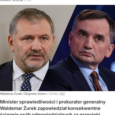
Dodano:
wczoraj
21:06
Waldemar Żurek i Zbigniew Ziobro
/ Źródło:
PAP
Minister sprawiedliwości i prokurator generalny
Waldemar Żurek zapowiedział konsekwentne
ściganie osób odpowiedzialnych za przecieki