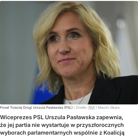
Poseł Trzeciej Drogi Urszula Pasławska (PSL)
/ Źródło:
PAP
/
Marcin Obara
Wiceprezes PSL Urszula Pasławska zapewnia,
że jej partia nie wystartuje w przyszłorocznych
wyborach parlamentarnych wspólnie z Koalicją