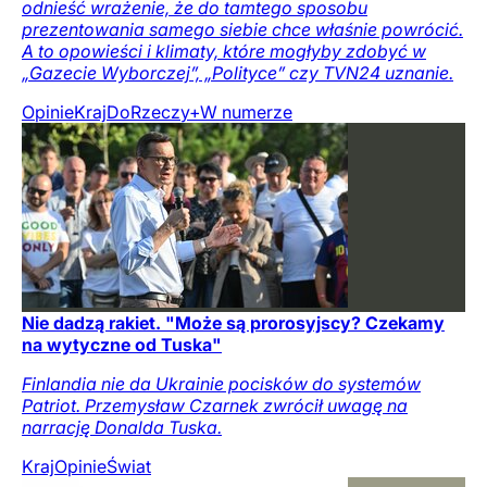
odnieść wrażenie, że do tamtego sposobu
prezentowania samego siebie chce właśnie powrócić.
A to opowieści i klimaty, które mogłyby zdobyć w
„Gazecie Wyborczej”, „Polityce” czy TVN24 uznanie.
Opinie
Kraj
DoRzeczy+
W numerze
Nie dadzą rakiet. "Może są prorosyjscy? Czekamy
na wytyczne od Tuska"
Finlandia nie da Ukrainie pocisków do systemów
Patriot. Przemysław Czarnek zwrócił uwagę na
narrację Donalda Tuska.
Kraj
Opinie
Świat