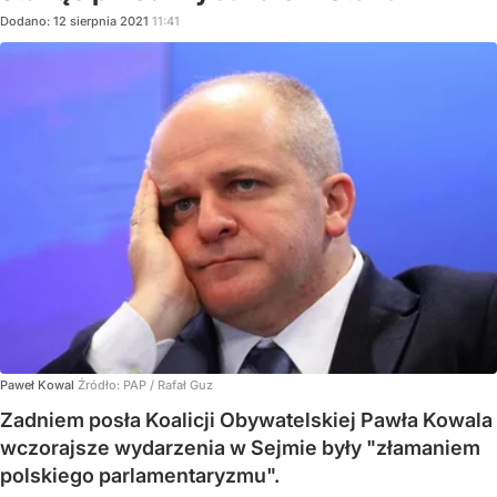
Dodano:
12
sierpnia
2021
11:41
Paweł Kowal
Źródło:
PAP
/
Rafał Guz
Zadniem posła Koalicji Obywatelskiej Pawła Kowala
wczorajsze wydarzenia w Sejmie były "złamaniem
polskiego parlamentaryzmu".