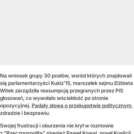
Na wniosek grupy 30 posłów, wsród których znajdowali
się parlamentarzyści Kukiz'15, marszałek sejmu Elżbieta
Witek zarządziła reasumpcję przegranych przez PiS
głosowań, co wywołało wściekłość po stronie
opozycyjnej.
Padały słowa o przekupstwie politycznym,
zdradzie i bezprawiu.
Swojej frustracji i oburzenia nie krył w rozmowie
z "Rzeczpospolitą" również Paweł Kowal, poseł Koalicji