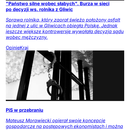
"Państwo silne wobec słabych". Burza w sieci
po decyzji ws. rolnika z Gliwic
Sprawa rolnika, który zaorał świeżo położony asfalt
na jednej z ulic w Gliwicach obiegła Polskę. Jednak
jeszcze większe kontrowersje wywołała decyzja sądu
wobec mężczyzny.
Opinie
Kraj
PiS w przebraniu
Mateusz Morawiecki opierał swoje koncepcje
gospodarcze na postępowych ekonomistach i można