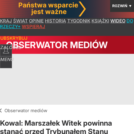
ROZWIŃ
▼
KRAJ
ŚWIAT
OPINIE
HISTORIA
TYGODNIK
KSIĄŻKI
WIDEO
DO
RZECZY+
WSPIERAJ
SUBSKRYBUJ
OBSERWATOR MEDIÓW
ZALOGUJ
MENU
Obserwator mediów
Kowal: Marszałek Witek powinna
stanąć przed Trybunałem Stanu