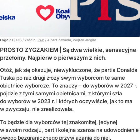
Logo KO, PiS
/ Źródło:
PAP
/
Albert Zawada, Wojtek Jargiło
PROSTO ZYGZAKIEM | Są dwa wielkie, sensacyjne
przełomy. Najpierw o pierwszym z nich.
Otóż, jak się okazuje, niewykluczone, że partia Donalda
Tuska po raz drugi złoży swym wyborcom te same
obietnice wyborcze. To znaczy – do wyborów w 2027 r.
pójdzie z tymi samymi obietnicami, z którymi szła
do wyborów w 2023 r. i których oczywiście, jak to ma
w zwyczaju, nie zrealizowała.
To będzie dla wyborców tej znakomitej, jedynej
w swoim rodzaju, partii kolejna szansa na udowodnienie
swego bezgranicznego przywiązania do niej.