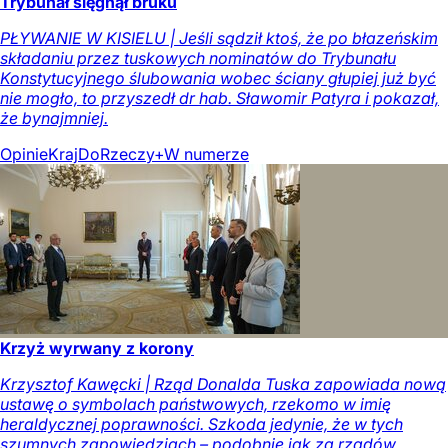
Trybunał sięgnął bruku
PŁYWANIE W KISIELU | Jeśli sądził ktoś, że po błazeńskim
składaniu przez tuskowych nominatów do Trybunału
Konstytucyjnego ślubowania wobec ściany głupiej już być
nie mogło, to przyszedł dr hab. Sławomir Patyra i pokazał,
że bynajmniej.
Opinie
Kraj
DoRzeczy+
W numerze
Krzyż wyrwany z korony
Krzysztof Kawęcki | Rząd Donalda Tuska zapowiada nową
ustawę o symbolach państwowych, rzekomo w imię
heraldycznej poprawności. Szkoda jedynie, że w tych
szumnych zapowiedziach – podobnie jak za rządów