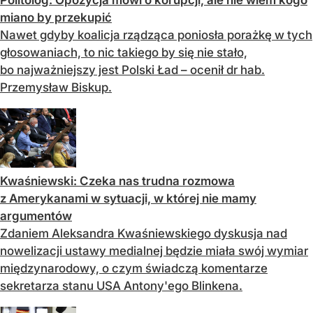
Politolog: Opozycja mówi o korupcji, ale nie wiem kogo
miano by przekupić
Nawet gdyby koalicja rządząca poniosła porażkę w tych
głosowaniach, to nic takiego by się nie stało,
bo najważniejszy jest Polski Ład – ocenił dr hab.
Przemysław Biskup.
Kwaśniewski: Czeka nas trudna rozmowa
z Amerykanami w sytuacji, w której nie mamy
argumentów
Zdaniem Aleksandra Kwaśniewskiego dyskusja nad
nowelizacji ustawy medialnej będzie miała swój wymiar
międzynarodowy, o czym świadczą komentarze
sekretarza stanu USA Antony'ego Blinkena.