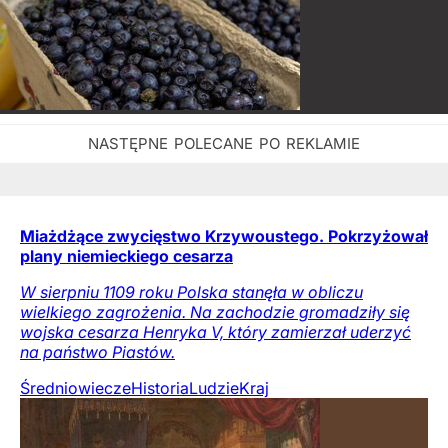
Miażdżące zwycięstwo Krzywoustego. Pokrzyżował
plany niemieckiego cesarza
W sierpniu 1109 roku Polska stanęła w obliczu
wielkiego zagrożenia. Na zachodzie gromadziły się
wojska cesarza Henryka V, który zamierzał uderzyć
na państwo Piastów.
Średniowiecze
Historia
Ludzie
Kraj