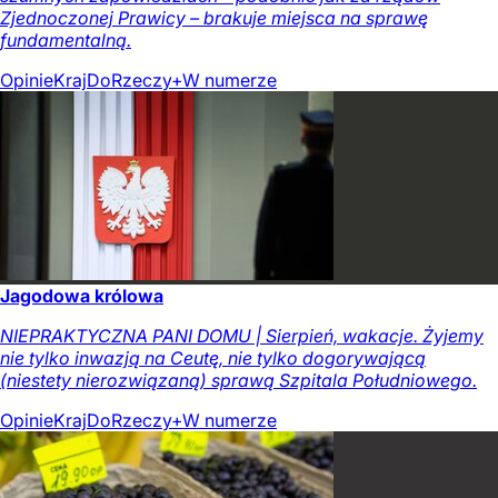
Zjednoczonej Prawicy – brakuje miejsca na sprawę
fundamentalną.
Opinie
Kraj
DoRzeczy+
W numerze
Jagodowa królowa
NIEPRAKTYCZNA PANI DOMU | Sierpień, wakacje. Żyjemy
nie tylko inwazją na Ceutę, nie tylko dogorywającą
(niestety nierozwiązaną) sprawą Szpitala Południowego.
Opinie
Kraj
DoRzeczy+
W numerze