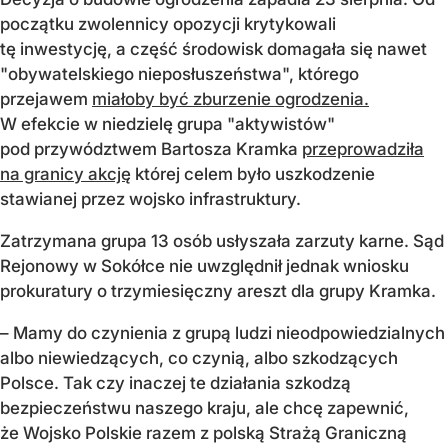
początku z
wolennicy opozycji krytykowali
tę inwestycję, a część środowisk domagała się nawet
"obywatelskiego nieposłuszeństwa", którego
przejawem
miałoby być zburzenie ogrodzenia.
W efekcie w niedzielę grupa "aktywistów"
pod przywództwem Bartosza Kramka
przeprowadziła
na granicy akcję
której celem było uszkodzenie
stawianej przez wojsko infrastruktury.
Zatrzymana grupa 13 osób usłyszała zarzuty karne.
Sąd
Rejonowy w Sokółce nie uwzględnił jednak wniosku
prokuratury o trzymiesięczny areszt dla grupy Kramka.
–
Mamy do czynienia z grupą ludzi nieodpowiedzialnych
albo niewiedzących, co czynią, albo szkodzących
Polsce. Tak czy inaczej te działania szkodzą
bezpieczeństwu naszego kraju, ale chcę zapewnić,
że Wojsko Polskie razem z polską Strażą Graniczną