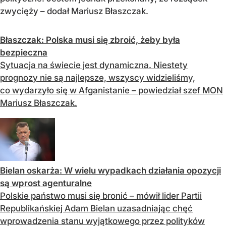
zwycięży – dodał Mariusz Błaszczak.
Błaszczak: Polska musi się zbroić, żeby była
bezpieczna
Sytuacja na świecie jest dynamiczna. Niestety
prognozy nie są najlepsze, wszyscy widzieliśmy,
co wydarzyło się w Afganistanie – powiedział szef MON
Mariusz Błaszczak.
Bielan oskarża: W wielu wypadkach działania opozycji
są wprost agenturalne
Polskie państwo musi się bronić – mówił lider Partii
Republikańskiej Adam Bielan uzasadniając chęć
wprowadzenia stanu wyjątkowego przez polityków