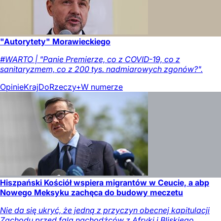
"Autorytety" Morawieckiego
#WARTO | "Panie Premierze, co z COVID-19, co z
sanitaryzmem, co z 200 tys. nadmiarowych zgonów?".
Opinie
Kraj
DoRzeczy+
W numerze
Hiszpański Kościół wspiera migrantów w Ceucie, a abp
Nowego Meksyku zachęca do budowy meczetu
Nie da się ukryć, że jedną z przyczyn obecnej kapitulacji
Zachodu przed falą nachodźców z Afryki i Bliskiego