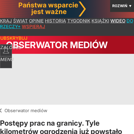
ROZWIŃ
▼
KRAJ
ŚWIAT
OPINIE
HISTORIA
TYGODNIK
KSIĄŻKI
WIDEO
DO
RZECZY+
WSPIERAJ
SUBSKRYBUJ
OBSERWATOR MEDIÓW
ZALOGUJ
MENU
Obserwator mediów
Postępy prac na granicy. Tyle
kilometrów ogrodzenia już powstało