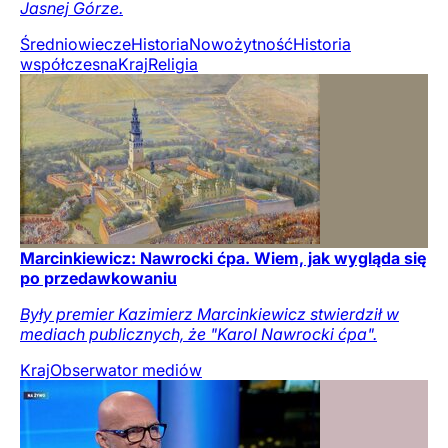
Jasnej Górze.
Średniowiecze
Historia
Nowożytność
Historia
współczesna
Kraj
Religia
Marcinkiewicz: Nawrocki ćpa. Wiem, jak wygląda się
po przedawkowaniu
Były premier Kazimierz Marcinkiewicz stwierdził w
mediach publicznych, że "Karol Nawrocki ćpa".
Kraj
Obserwator mediów