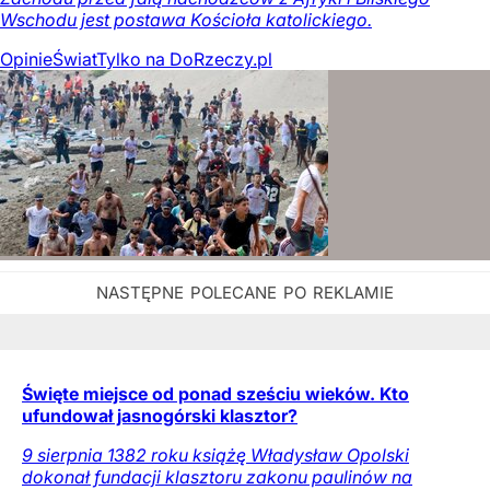
Wschodu jest postawa Kościoła katolickiego.
Opinie
Świat
Tylko na DoRzeczy.pl
Święte miejsce od ponad sześciu wieków. Kto
ufundował jasnogórski klasztor?
9 sierpnia 1382 roku książę Władysław Opolski
dokonał fundacji klasztoru zakonu paulinów na