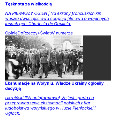
Tęsknota za wielkością
NA PIERWSZY OGIEŃ | Na ekrany francuskich kin
weszła dwuczęściowa epopeja filmowa o wojennych
losach gen. Charles’a de Gaulle’a.
Opinie
DoRzeczy+
Świat
W numerze
Ekshumacje na Wołyniu. Władze Ukrainy ogłosiły
decyzję
Ukraiński IPN poinformował, że jest zgoda na
przeprowadzenie ekshumacji polskich ofiar
ludobójstwa wołyńskiego w Hucie Pieniackiej i
Ugłach.