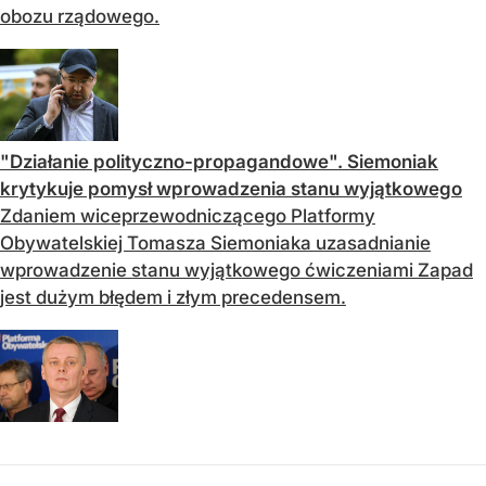
obozu rządowego.
"Działanie polityczno-propagandowe". Siemoniak
krytykuje pomysł wprowadzenia stanu wyjątkowego
Zdaniem wiceprzewodniczącego Platformy
Obywatelskiej Tomasza Siemoniaka uzasadnianie
wprowadzenie stanu wyjątkowego ćwiczeniami Zapad
jest dużym błędem i złym precedensem.