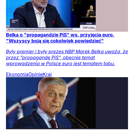
Belka o "propagandzie PiS" ws. przyjęcia euro.
"Wszyscy boją się cokolwiek powiedzieć"
Były premier i były prezes NBP Marek Belka uważa, że
przez "propagandę PiS", obecnie temat
wprowadzenia w Polsce euro jest tematem tabu.
Ekonomia
Opinie
Kraj