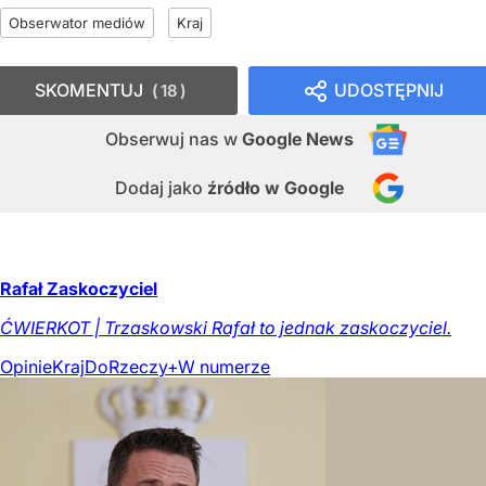
Obserwator mediów
Kraj
SKOMENTUJ
UDOSTĘPNIJ
18
Obserwuj nas
w
Google News
Dodaj jako
źródło w Google
Rafał Zaskoczyciel
ĆWIERKOT | Trzaskowski Rafał to jednak zaskoczyciel.
Opinie
Kraj
DoRzeczy+
W numerze