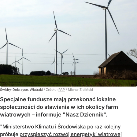
Świdry-Dobrzyce. Wiatraki
/ Źródło:
PAP
/
Michał Zieliński
Specjalne fundusze mają przekonać lokalne
społeczności do stawiania w ich okolicy farm
wiatrowych – informuje "Nasz Dziennik".
"Ministerstwo Klimatu i Środowiska po raz kolejny
próbuje
przyspieszyć rozwój energetyki wiatrowej