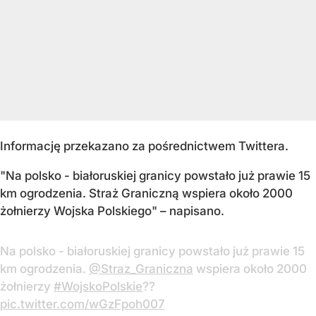
Informację przekazano za pośrednictwem Twittera.
"Na polsko - białoruskiej granicy powstało już prawie 15
km ogrodzenia. Straż Graniczną wspiera około 2000
żołnierzy Wojska Polskiego"
– napisano.
Na polsko - białoruskiej granicy powstało już prawie 15
km ogrodzenia.
@Straz_Graniczna
wspiera około 2000
żołnierzy
#WojskoPolskie
??
pic.twitter.com/wGzFpoh007