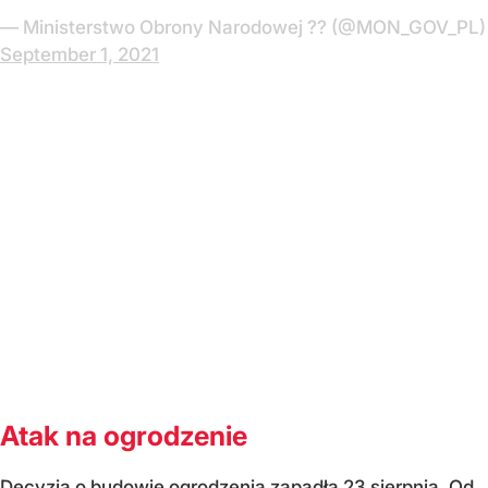
— Ministerstwo Obrony Narodowej ?? (@MON_GOV_PL)
September 1, 2021
Atak na ogrodzenie
Decyzja o budowie ogrodzenia zapadła 23 sierpnia.
Od