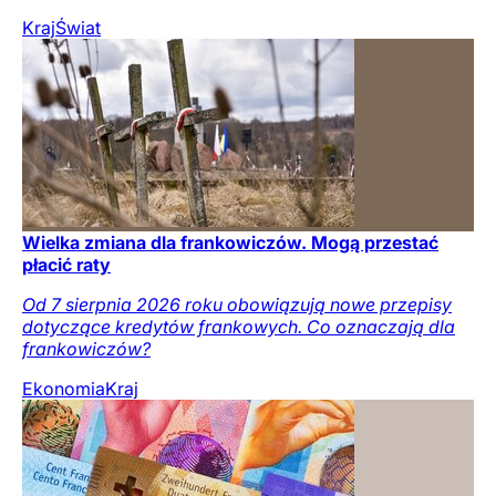
Kraj
Świat
Wielka zmiana dla frankowiczów. Mogą przestać
płacić raty
Od 7 sierpnia 2026 roku obowiązują nowe przepisy
dotyczące kredytów frankowych. Co oznaczają dla
frankowiczów?
Ekonomia
Kraj