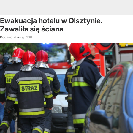
Ewakuacja hotelu w Olsztynie.
Zawaliła się ściana
Dodano:
dzisiaj
7:30