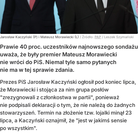
Jarosław Kaczyński (P) i Mateusz Morawiecki (L)
/ Źródło:
PAP
/
Leszek Szymański
Prawie 40 proc. uczestników najnowszego sondażu
uważa, że były premier Mateusz Morawiecki
nie wróci do PiS. Niemal tyle samo pytanych
nie ma w tej sprawie zdania.
Prezes PiS Jarosław Kaczyński ogłosił pod koniec lipca,
że Morawiecki i stojąca za nim grupa posłów
"zrezygnowali z członkostwa w partii", ponieważ
nie podpisali deklaracji o tym, że nie należą do żadnych
stowarzyszeń. Termin na złożenie tzw. lojalki minął 23
lipca, a Kaczyński oznajmił, że "jest w jakimś sensie
po wszystkim".