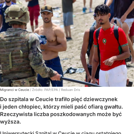
Migranci w Ceucie
/ Źródło:
PAP/EPA
/
Reduan Dris
Do szpitala w Ceucie trafiło pięć dziewczynek
i jeden chłopiec, którzy mieli paść ofiarą gwałtu.
Rzeczywista liczba poszkodowanych może być
wyższa.
Uniwersytecki Szpital w Ceucie w ciągu ostatniego