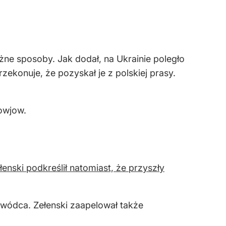
żne sposoby. Jak dodał, na Ukrainie poległo
zekonuje, że pozyskał je z polskiej prasy.
łowjow.
łenski podkreślił natomiast, że przyszły
ywódca. Zełenski zaapelował także