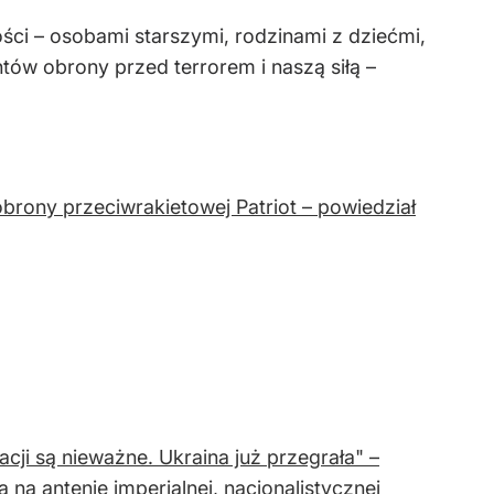
ości – osobami starszymi, rodzinami z dziećmi,
tów obrony przed terrorem i naszą siłą –
brony przeciwrakietowej Patriot – powiedział
i są nieważne. Ukraina już przegrała" –
na antenie imperialnej, nacjonalistycznej