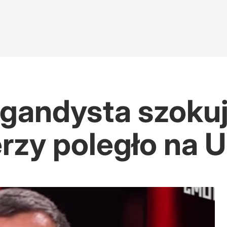
agandysta szokuj
erzy poległo na U