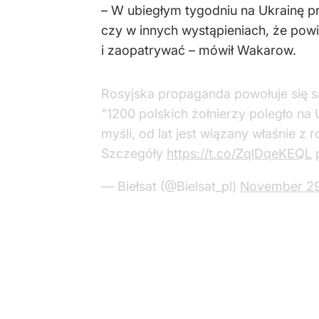
– W ubiegłym tygodniu na Ukrainę pr
czy w innych wystąpieniach, że pow
i zaopatrywać – mówił Wakarow.
Rosyjska propaganda powołuje się s
"1200 polskich żołnierzy poległo na U
myśli, od lat jest wiązany właśnie z
Szczegóły
https://t.co/ZqlDqeKEQL
— Biełsat (@Bielsat_pl)
November 29