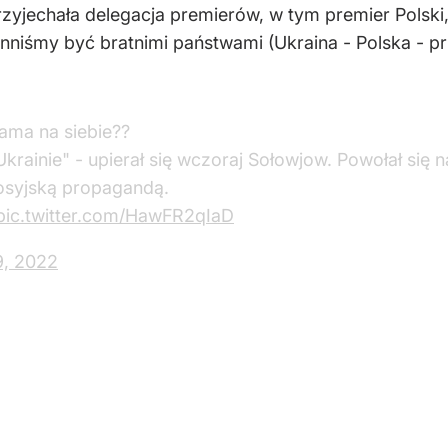
zyjechała delegacja premierów, w tym premier Polski,
inniśmy być bratnimi państwami (Ukraina - Polska - 
ama na siebie??
krainie" - upierał się wczoraj Sołowjow. Powołał się n
 rosyjską propagandą.
pic.twitter.com/HawFR2qIaD
, 2022