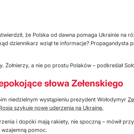
stwierdził, że Polska od dawna pomaga Ukrainie na ró
kąd dziennikarz wziął te informacje? Propagandysta pr
zy. Żołnierzy, a nie po prostu Polaków – podkreślał So
iepokojące słowa Zełenskiego
swoim niedzielnym wystąpieniu prezydent Wołodymyr
Ze
Rosja szykuje nowe uderzenia na Ukrainę.
zenia i dopóki mają rakiety, nie spoczną – mówił prz
 o wzajemną pomoc.