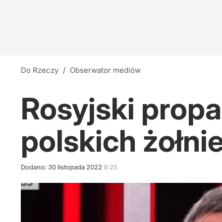
Do Rzeczy
/
Obserwator mediów
Rosyjski prop
polskich żołni
Dodano:
30
listopada
2022
9:25