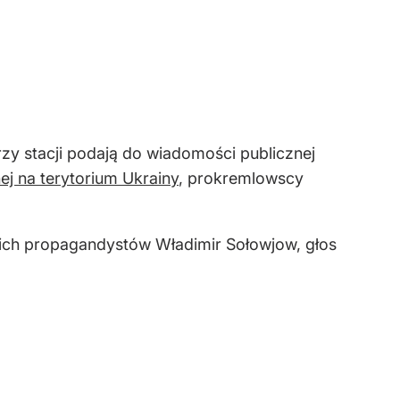
rzy stacji podają do wiadomości publicznej
nej na terytorium Ukrainy
, prokremlowscy
ich propagandystów Władimir Sołowjow, głos