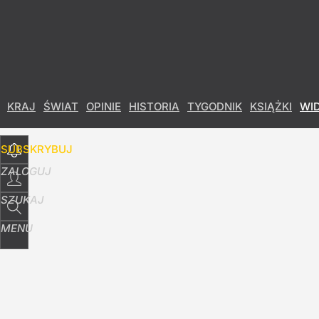
Udostępnij
17
Skomentuj
KRAJ
ŚWIAT
OPINIE
HISTORIA
TYGODNIK
KSIĄŻKI
WI
SUBSKRYBUJ
ZALOGUJ
SZUKAJ
MENU