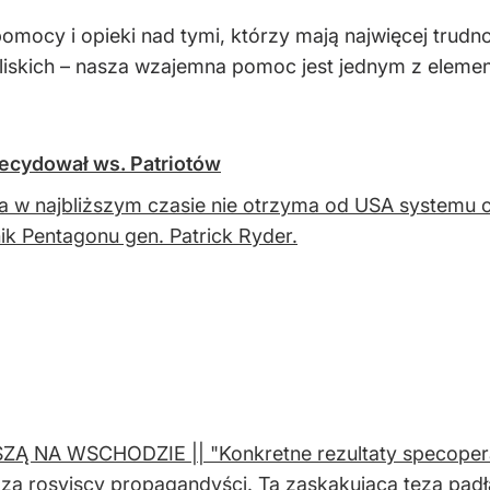
omocy i opieki nad tymi, którzy mają najwięcej trudn
liskich – nasza wzajemna pomoc jest jednym z elemen
decydował ws. Patriotów
a w najbliższym czasie nie otrzyma od USA systemu o
ik Pentagonu gen. Patrick Ryder.
ZĄ NA WSCHODZIE || "Konkretne rezultaty specoperacj
zą rosyjscy propagandyści. Ta zaskakująca teza padła 