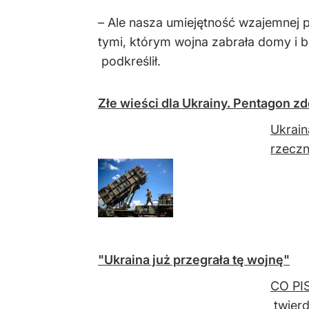
– Ale nasza umiejętność wzajemnej p
tymi, którym wojna zabrała domy i b
podkreślił.
Złe wieści dla Ukrainy. Pentagon z
Ukrain
rzeczn
"Ukraina już przegrała tę wojnę"
CO PIS
twierd