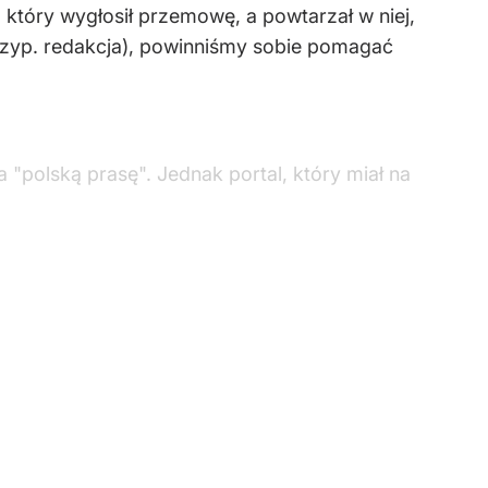
 który wygłosił przemowę, a powtarzał w niej,
przyp. redakcja), powinniśmy sobie pomagać
a "polską prasę". Jednak portal, który miał na