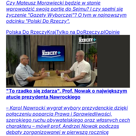
Czy Mateusz Morawiecki będzie w stanie
wprowadzić swoją partię do Sejmu? I czy spełni się
życzenie "Gazety Wyborczej"? O tym w najnowszym
odcinku "Polski Do Rzeczy".
Polska Do Rzeczy
Kraj
Tylko na DoRzeczy.pl
Opinie
"To rzadko się zdarza". Prof. Nowak o największym
atucie prezydenta Nawrockiego
– Karol Nawrocki wygrał wybory prezydenckie dzięki
połączeniu poparcia Prawa i Sprawiedliwości,
szerokiego ruchu obywatelskiego oraz własnych cech
charakteru – mówił prof. Andrzej Nowak podczas
debaty zorganizowanej w pierwszą rocznicę