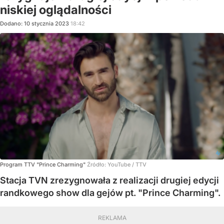
niskiej oglądalności
Dodano:
10
stycznia
2023
18:42
Program TTV "Prince Charming"
Źródło:
YouTube
/
TTV
Stacja TVN zrezygnowała z realizacji drugiej edycji
randkowego show dla gejów pt. "Prince Charming".