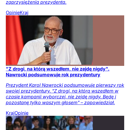
zaprzysiężenia prezydenta.
Opinie
Kraj
"Z drogi, na którą wszedłem, nie zejdę nigdy".
Nawrocki podsumowuje rok prezydentury
Prezydent Karol Nawrocki podsumowuje pierwszy rok
swojej prezydentury. "Z drogi, na którą wszedłem w
czasie kampanii wyborczej, nie zejdę nigdy. Będę i
pozostanę tylko waszym głosem" – zapowiedział.
Kraj
Opinie