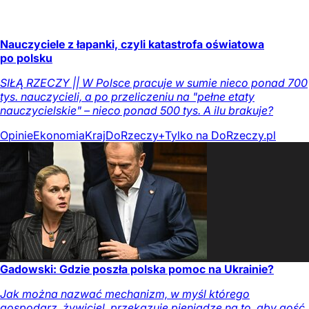
Nauczyciele z łapanki, czyli katastrofa oświatowa
po polsku
SIŁĄ RZECZY || W Polsce pracuje w sumie nieco ponad 700
tys. nauczycieli, a po przeliczeniu na "pełne etaty
nauczycielskie" – nieco ponad 500 tys. A ilu brakuje?
Opinie
Ekonomia
Kraj
DoRzeczy+
Tylko na DoRzeczy.pl
Gadowski: Gdzie poszła polska pomoc na Ukrainie?
Jak można nazwać mechanizm, w myśl którego
gospodarz, żywiciel, przekazuje pieniądze na to, aby gość