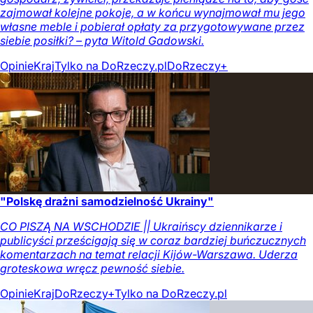
zajmował kolejne pokoje, a w końcu wynajmował mu jego
własne meble i pobierał opłaty za przygotowywane przez
siebie posiłki? – pyta Witold Gadowski.
Opinie
Kraj
Tylko na DoRzeczy.pl
DoRzeczy+
"Polskę drażni samodzielność Ukrainy"
CO PISZĄ NA WSCHODZIE || Ukraińscy dziennikarze i
publicyści prześcigają się w coraz bardziej buńczucznych
komentarzach na temat relacji Kijów-Warszawa. Uderza
groteskowa wręcz pewność siebie.
Opinie
Kraj
DoRzeczy+
Tylko na DoRzeczy.pl