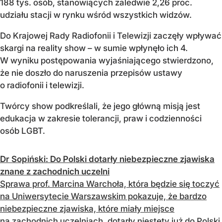
188 tys. osób, stanowiących zaledwie 2,26 proc.
udziału stacji w rynku wśród wszystkich widzów.
Do Krajowej Rady Radiofonii i Telewizji zaczęły wpływać
skargi na reality show – w sumie wpłynęło ich 4.
W wyniku postępowania wyjaśniającego stwierdzono,
że nie doszło do naruszenia przepisów ustawy
o radiofonii i telewizji.
Twórcy show podkreślali, że jego główną misją jest
edukacja w zakresie tolerancji, praw i codzienności
osób LGBT.
Dr Sopiński: Do Polski dotarły niebezpieczne zjawiska
znane z zachodnich uczelni
Sprawa prof. Marcina Warchoła, która będzie się toczyć
na Uniwersytecie Warszawskim pokazuje, że bardzo
niebezpieczne zjawiska, które miały miejsce
na zachodnich uczelniach, dotarły niestety już do Polski