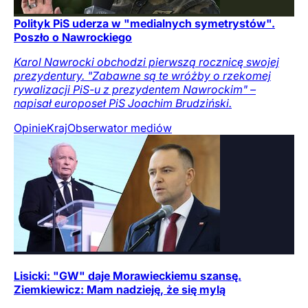
Polityk PiS uderza w "medialnych symetrystów".
Poszło o Nawrockiego
Karol Nawrocki obchodzi pierwszą rocznicę swojej
prezydentury. "Zabawne są te wróżby o rzekomej
rywalizacji PiS-u z prezydentem Nawrockim" –
napisał europoseł PiS Joachim Brudziński.
Opinie
Kraj
Obserwator mediów
Lisicki: "GW" daje Morawieckiemu szansę.
Ziemkiewicz: Mam nadzieję, że się mylą