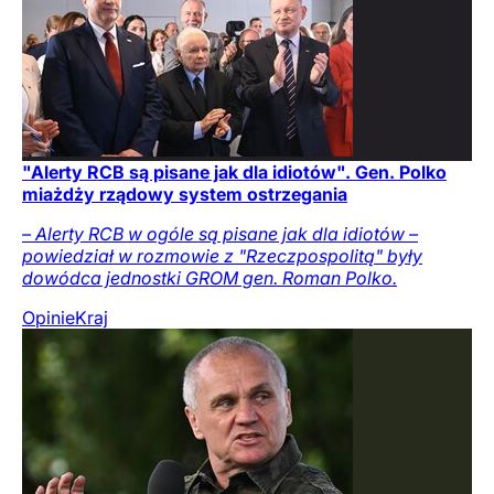
"Alerty RCB są pisane jak dla idiotów". Gen. Polko
miażdży rządowy system ostrzegania
– Alerty RCB w ogóle są pisane jak dla idiotów –
powiedział w rozmowie z "Rzeczpospolitą" były
dowódca jednostki GROM gen. Roman Polko.
Opinie
Kraj