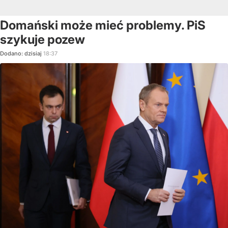
Domański może mieć problemy. PiS
szykuje pozew
Dodano:
dzisiaj
18:37