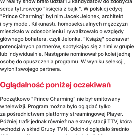
W reality show brało udział 13 kandydatów do zdobycia
serca tytułowego "księcia z bajki". W polskiej edycji
"Prince Charming" był nim Jacek Jelonek, architekt
i były model. Kilkunastu homoseksualnych mężczyzn
mieszkało w odosobnieniu i rywalizowało o względy
głównego bohatera, czyli Jelonka. "Książę" poznawał
potencjalnych partnerów, spotykając się z nimi w grupie
lub indywidualnie. Następnie nominował po kolei jedną
osobę do opuszczenia programu. W wyniku selekcji,
wyłonił swojego partnera.
Oglądalność poniżej oczekiwań
Początkowo "Prince Charming" nie był emitowany
w telewizji. Program można było oglądać tylko
za pośrednictwem platformy streamingowej Player.
Później trafił jednak również na ekrany stacji TTV, która
wchodzi w skład Grupy TVN. Odcinki oglądało średnio