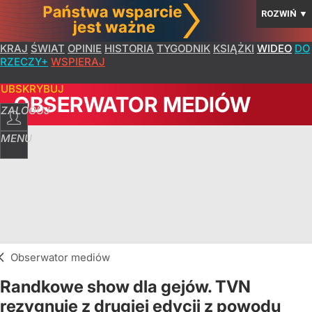
ROZWIŃ
▼
KRAJ
ŚWIAT
OPINIE
HISTORIA
TYGODNIK
KSIĄŻKI
WIDEO
DO
RZECZY+
WSPIERAJ
SUBSKRYBUJ
OBSERWATOR MEDIÓW
ZALOGUJ
MENU
Obserwator mediów
Randkowe show dla gejów. TVN
rezygnuje z drugiej edycji z powodu