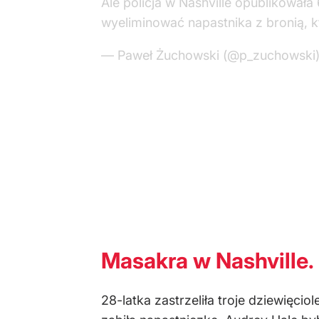
Ale policja w Nashville opublikowała
wyeliminować napastnika z bronią, k
— Paweł Żuchowski (@p_zuchowski
Masakra w Nashville.
28-latka zastrzeliła troje dziewięcio