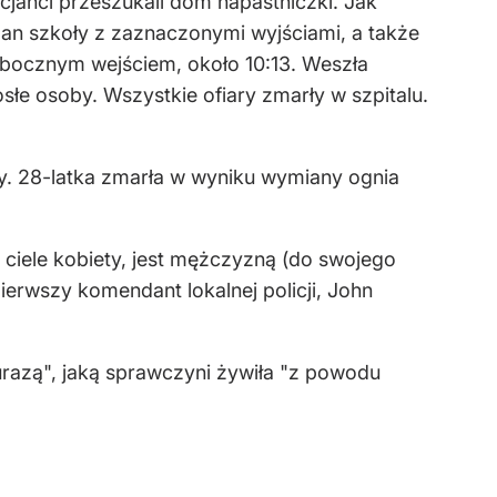
icjanci przeszukali dom napastniczki. Jak
plan szkoły z zaznaczonymi wyjściami, a także
y bocznym wejściem, około 10:13. Weszła
rosłe osoby. Wszystkie ofiary zmarły w szpitalu.
ały. 28-latka zmarła w wyniku wymiany ognia
 w ciele kobiety, jest mężczyzną (do swojego
erwszy komendant lokalnej policji, John
urazą", jaką sprawczyni żywiła "z powodu