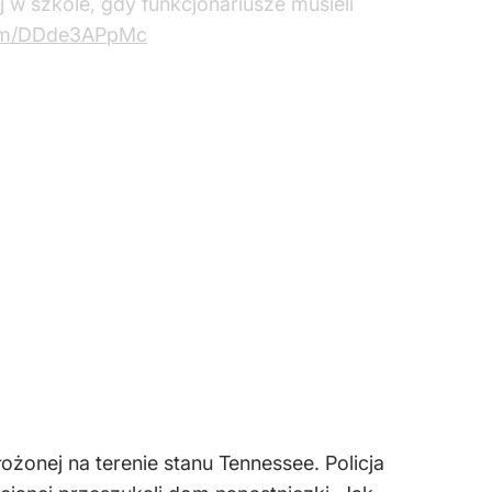
j w szkole, gdy funkcjonariusze musieli
.com/DDde3APpMc
ołożonej na terenie stanu Tennessee. Policja