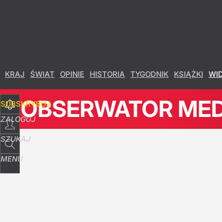
Udostępnij
16
Skomentuj
KRAJ
ŚWIAT
OPINIE
HISTORIA
TYGODNIK
KSIĄŻKI
WI
OBSERWATOR ME
SUBSKRYBUJ
ZALOGUJ
SZUKAJ
MENU