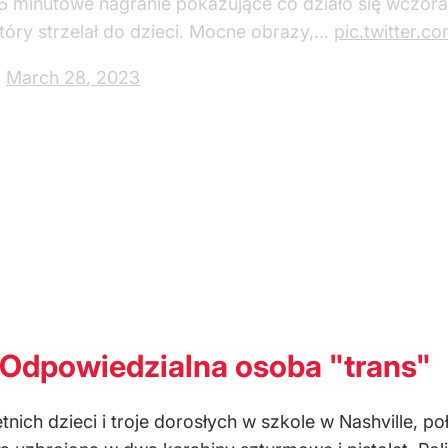
 6 minutowe nagranie pokazujące co działo się wczora
tóry strzelał do dzieci. Mocne obrazy,…
pic.twitter
)
March 28, 2023
 Odpowiedzialna osoba "trans"
letnich dzieci i troje dorosłych w szkole w Nashville, p