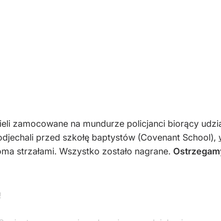
eli zamocowane na mundurze policjanci biorący udział
djechali przed szkołę baptystów (Covenant School),
lkoma strzałami. Wszystko zostało nagrane.
Ostrzegamy
️