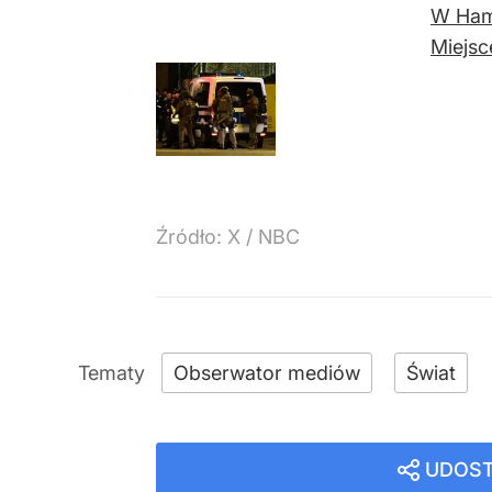
W Hamb
Miejsc
Źródło:
X
/
NBC
Obserwator mediów
Świat
UDOST