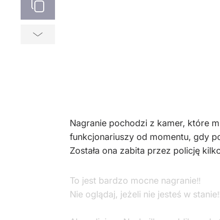
Nagranie pochodzi z kamer, które mi
funkcjonariuszy od momentu, gdy po
Została ona zabita przez policję ki
To jest bardzo mocne nagranie‼️
Nie oglądaj, jeżeli nie jesteś w stanie‼