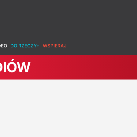
DEO
DO RZECZY+
WSPIERAJ
DIÓW