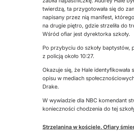
zabiła napastniczkę. Audrey Hale był
twierdzą, ta przygotowała się do za
napisany przez nią manifest, któreg
na drugie piętro, gdzie strzeliła do 
Wśród ofiar jest dyrektorka szkoły.
Po przybyciu do szkoły baptystów, po
z policją około 10:27.
Okazuje się, że Hale identyfikowała 
opisu w mediach społecznościowych s
Drake.
W wywiadzie dla NBC komendant stwi
konieczności chodzenia do tej szkoł
Strzelanina w kościele. Ofiary śmie