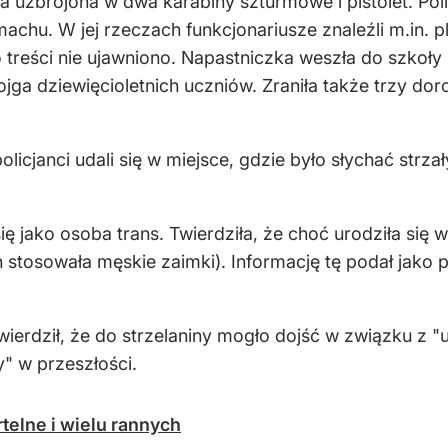
a uzbrojona w dwa karabiny szturmowe i pistolet. Pol
machu. W jej rzeczach funkcjonariusze znaleźli m.in. 
o treści nie ujawniono. Napastniczka weszła do szkoł
trojga dziewięcioletnich uczniów. Zraniła także trzy do
licjanci udali się w miejsce, gdzie było słychać strz
się jako osoba trans. Twierdziła, że choć urodziła się
tosowała męskie zaimki). Informację tę podał jako pi
erdził, że do strzelaniny mogło dojść w związku z "
y" w przeszłości.
rtelne i wielu rannych