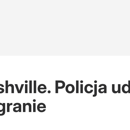
ville. Policja u
granie