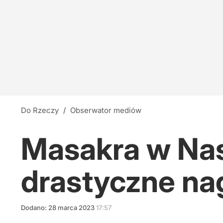
Do Rzeczy
/
Obserwator mediów
Masakra w Nash
drastyczne na
Dodano:
28
marca
2023
17:57