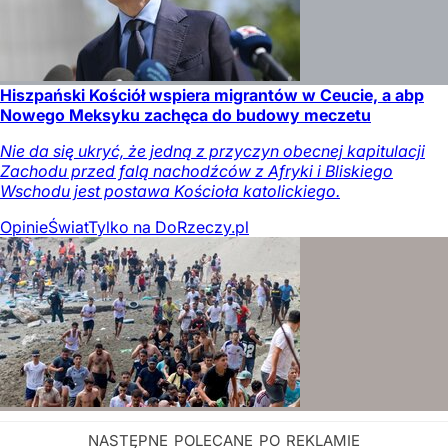
Hiszpański Kościół wspiera migrantów w Ceucie, a abp
Nowego Meksyku zachęca do budowy meczetu
Nie da się ukryć, że jedną z przyczyn obecnej kapitulacji
Zachodu przed falą nachodźców z Afryki i Bliskiego
Wschodu jest postawa Kościoła katolickiego.
Opinie
Świat
Tylko na DoRzeczy.pl