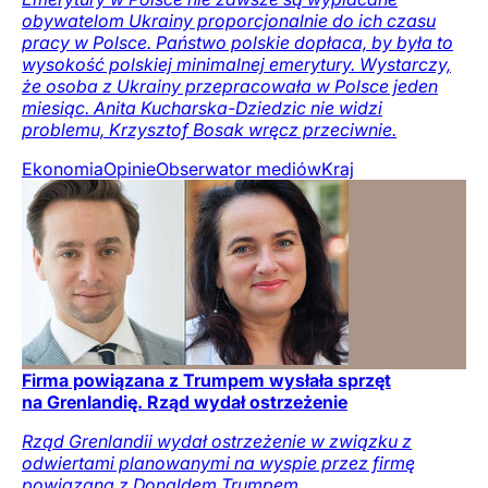
obywatelom Ukrainy proporcjonalnie do ich czasu
pracy w Polsce. Państwo polskie dopłaca, by była to
wysokość polskiej minimalnej emerytury. Wystarczy,
że osoba z Ukrainy przepracowała w Polsce jeden
miesiąc. Anita Kucharska-Dziedzic nie widzi
problemu, Krzysztof Bosak wręcz przeciwnie.
Ekonomia
Opinie
Obserwator mediów
Kraj
Firma powiązana z Trumpem wysłała sprzęt
na Grenlandię. Rząd wydał ostrzeżenie
Rząd Grenlandii wydał ostrzeżenie w związku z
odwiertami planowanymi na wyspie przez firmę
powiązaną z Donaldem Trumpem.