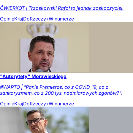
ĆWIERKOT | Trzaskowski Rafał to jednak zaskoczyciel.
Opinie
Kraj
DoRzeczy+
W numerze
"Autorytety" Morawieckiego
#WARTO | "Panie Premierze, co z COVID-19, co z
sanitaryzmem, co z 200 tys. nadmiarowych zgonów?".
Opinie
Kraj
DoRzeczy+
W numerze