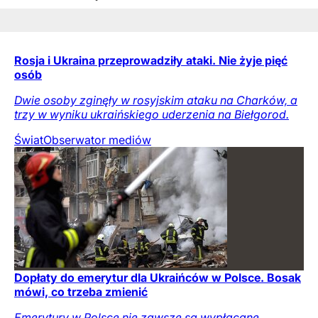
Rosja i Ukraina przeprowadziły ataki. Nie żyje pięć
osób
Dwie osoby zginęły w rosyjskim ataku na Charków, a
trzy w wyniku ukraińskiego uderzenia na Biełgorod.
Świat
Obserwator mediów
Dopłaty do emerytur dla Ukraińców w Polsce. Bosak
mówi, co trzeba zmienić
Emerytury w Polsce nie zawsze są wypłacane