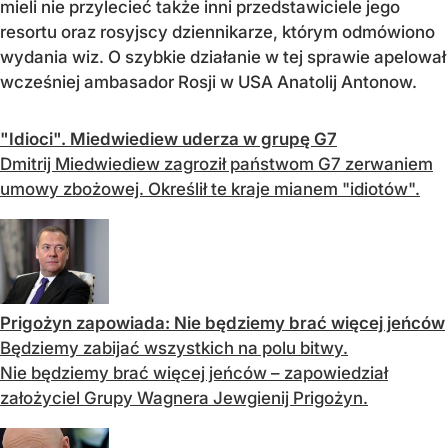
mieli nie przylecieć także inni przedstawiciele jego
resortu oraz rosyjscy dziennikarze, którym odmówiono
wydania wiz. O szybkie działanie w tej sprawie apelował
wcześniej ambasador Rosji w USA Anatolij Antonow.
"Idioci". Miedwiediew uderza w grupę G7
Dmitrij Miedwiediew zagroził państwom G7 zerwaniem
umowy zbożowej. Określił te kraje mianem "idiotów".
Prigożyn zapowiada: Nie będziemy brać więcej jeńców
Będziemy zabijać wszystkich na polu bitwy.
Nie będziemy brać więcej jeńców – zapowiedział
założyciel Grupy Wagnera Jewgienij Prigożyn.