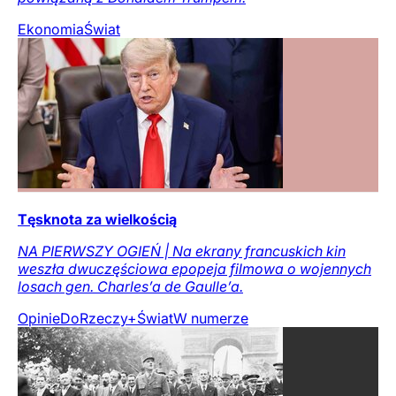
Ekonomia
Świat
Tęsknota za wielkością
NA PIERWSZY OGIEŃ | Na ekrany francuskich kin
weszła dwuczęściowa epopeja filmowa o wojennych
losach gen. Charles’a de Gaulle’a.
Opinie
DoRzeczy+
Świat
W numerze