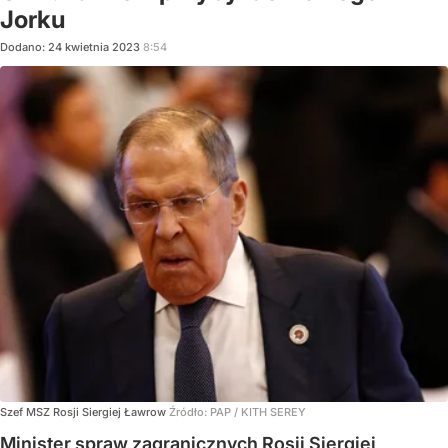
Jorku
Dodano:
24
kwietnia
2023
8:54
Szef MSZ Rosji Siergiej Ławrow
Źródło:
PAP
/
KITH SEREY
Minister spraw zagranicznych Rosji Siergiej