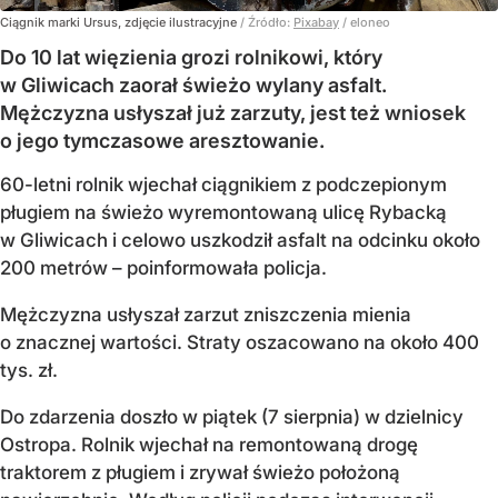
Ciągnik marki Ursus, zdjęcie ilustracyjne
/ Źródło:
Pixabay
/
eloneo
Do 10 lat więzienia grozi rolnikowi, który
w Gliwicach zaorał świeżo wylany asfalt.
Mężczyzna usłyszał już zarzuty, jest też wniosek
o jego tymczasowe aresztowanie.
60-letni rolnik wjechał ciągnikiem z podczepionym
pługiem na świeżo wyremontowaną ulicę Rybacką
w Gliwicach i celowo uszkodził asfalt na odcinku około
200 metrów – poinformowała policja.
Mężczyzna usłyszał zarzut zniszczenia mienia
o znacznej wartości. Straty oszacowano na około 400
tys. zł.
Do zdarzenia doszło w piątek (7 sierpnia) w dzielnicy
Ostropa. Rolnik wjechał na remontowaną drogę
traktorem z pługiem i zrywał świeżo położoną