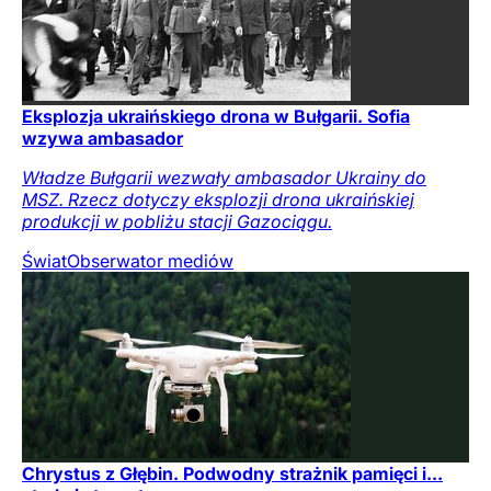
Eksplozja ukraińskiego drona w Bułgarii. Sofia
wzywa ambasador
Władze Bułgarii wezwały ambasador Ukrainy do
MSZ. Rzecz dotyczy eksplozji drona ukraińskiej
produkcji w pobliżu stacji Gazociągu.
Świat
Obserwator mediów
Chrystus z Głębin. Podwodny strażnik pamięci i...