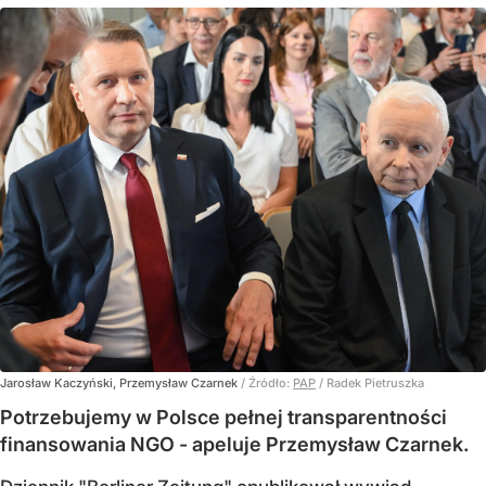
Jarosław Kaczyński, Przemysław Czarnek
/ Źródło:
PAP
/
Radek Pietruszka
Potrzebujemy w Polsce pełnej transparentności
finansowania NGO - apeluje Przemysław Czarnek.