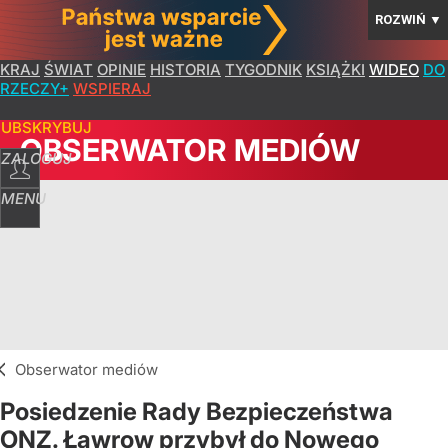
ROZWIŃ
▼
KRAJ
ŚWIAT
OPINIE
HISTORIA
TYGODNIK
KSIĄŻKI
WIDEO
DO
RZECZY+
WSPIERAJ
SUBSKRYBUJ
OBSERWATOR MEDIÓW
ZALOGUJ
MENU
Obserwator mediów
Posiedzenie Rady Bezpieczeństwa
ONZ. Ławrow przybył do Nowego