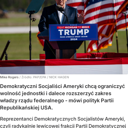
Mike Rogers
/ Źródło:
PAP/EPA
/
NICK HAGEN
Demokratyczni Socjaliści Ameryki chcą ograniczyć
wolność jednostki i dalece rozszerzyć zakres
władzy rządu federalnego - mówi polityk Partii
Republikańskiej USA.
Reprezentanci Demokratycznych Socjalistów Ameryki,
czyli radykalnie lewicowej frakcji Partii Demokratycznej