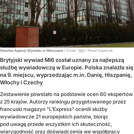
Siedziba Agencji Wywiadu w Warszawie
/ Źródło:
PAP
/
Paweł Supernak
Brytyjski wywiad MI6 został uznany za najlepszą
służbę wywiadowczą w Europie. Polska znalazła się
na 9. miejscu, wyprzedzając m.in. Danię, Hiszpanię,
Włochy i Czechy
Zestawienie powstało na podstawie ocen 60 ekspertów
z 25 krajów. Autorzy rankingu przygotowanego przez
francuski magazyn "L'Express" ocenili służby
wywiadowcze 21 europejskich państw, biorąc
pod uwagę przede wszystkim ich skuteczność,
wiarygodność oraz doświadczenia we współpracy