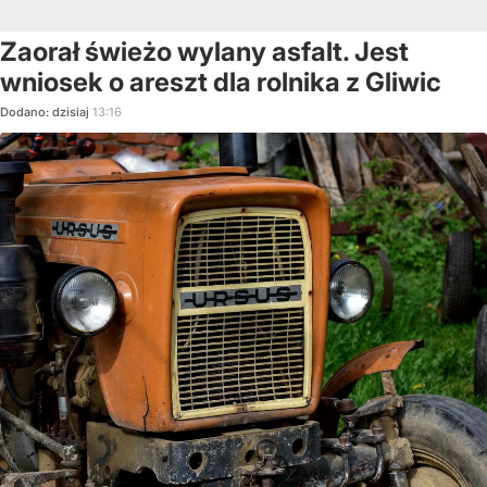
Zaorał świeżo wylany asfalt. Jest
wniosek o areszt dla rolnika z Gliwic
Dodano:
dzisiaj
13:16