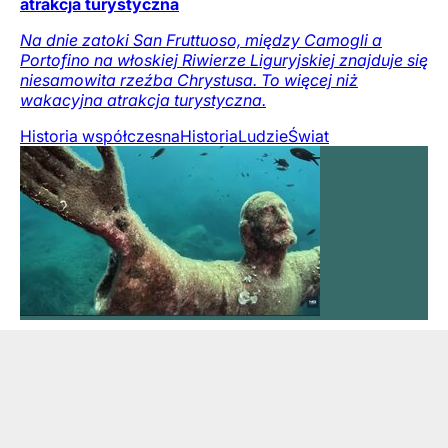
atrakcja turystyczna
Na dnie zatoki San Fruttuoso, między Camogli a
Portofino na włoskiej Riwierze Liguryjskiej znajduje się
niesamowita rzeźba Chrystusa. To więcej niż
wakacyjna atrakcja turystyczna.
Historia współczesna
Historia
Ludzie
Świat