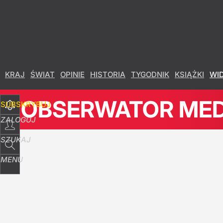
Udostępnij
76
Skomentuj
KRAJ
ŚWIAT
OPINIE
HISTORIA
TYGODNIK
KSIĄŻKI
WI
OBSERWATOR ME
SUBSKRYBUJ
ZALOGUJ
SZUKAJ
MENU