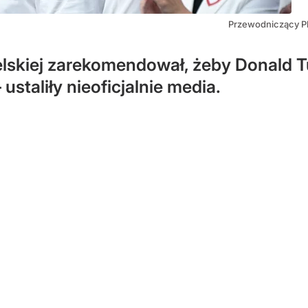
Przewodniczący Pl
lskiej zarekomendował, żeby Donald T
staliły nieoficjalnie media.