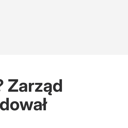
? Zarząd
ydował