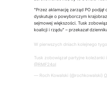
"Przez aklamację zarząd PO podjął d
dyskutuje o powyborczym krajobrazi
sejmowej większości. Tusk zobowiąza
koalicji i rządu" – przekazał dzienn
W pierwszych dniach kolejnego tygo
Tusk zobowiązał partyjne koleżanki i
@RMF24pl
— Roch Kowalski (@rochkowalski)
O