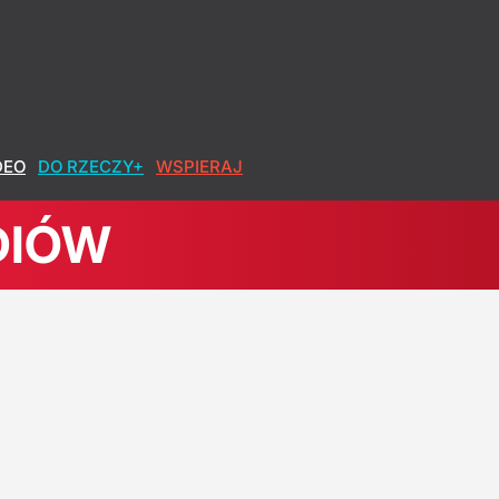
DEO
DO RZECZY+
WSPIERAJ
DIÓW