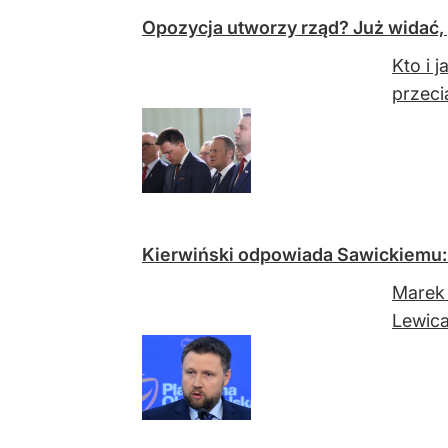
Opozycja utworzy rząd? Już widać,
Kto i 
przecią
Kierwiński odpowiada Sawickiemu: 
Marek 
Lewica