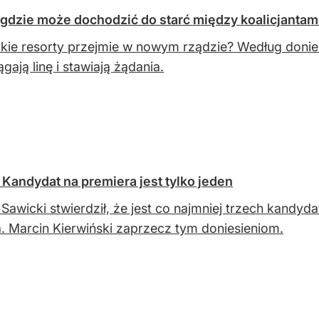
 gdzie może dochodzić do starć między koalicjantam
jakie resorty przejmie w nowym rządzie? Według donie
gają linę i stawiają żądania.
Kandydat na premiera jest tylko jeden
Sawicki stwierdził, że jest co najmniej trzech kandy
. Marcin Kierwiński zaprzecz tym doniesieniom.