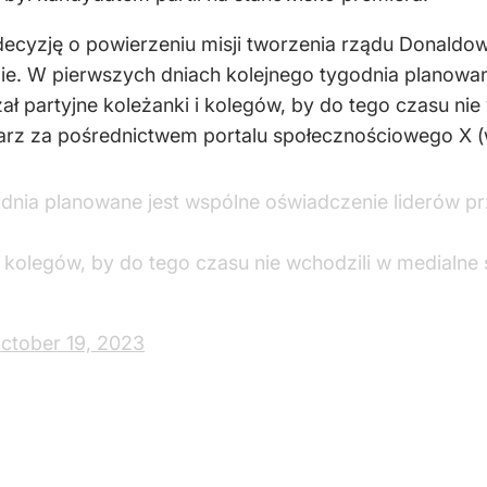
ecyzję o powierzeniu misji tworzenia rządu Donaldowi
e. W pierwszych dniach kolejnego tygodnia planowane
ł partyjne koleżanki i kolegów, by do tego czasu nie
ikarz za pośrednictwem portalu społecznościowego X (w
dnia planowane jest wspólne oświadczenie liderów pr
 kolegów, by do tego czasu nie wchodzili w medialne s
ctober 19, 2023