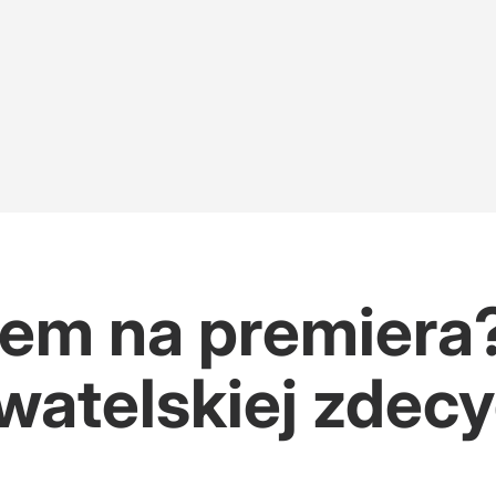
em na premiera
watelskiej zdec