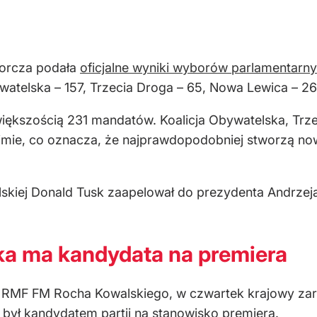
orcza podała
oficjalne wyniki wyborów parlamentarn
watelska – 157, Trzecia Droga – 65, Nowa Lewica – 26,
iększością 231 mandatów. Koalicja Obywatelska, Trz
mie, co oznacza, że najprawdopodobniej stworzą nowy
kiej Donald Tusk zaapelował do prezydenta Andrzeja 
ka ma kandydata na premiera
ia RMF FM Rocha Kowalskiego, w czwartek krajowy zar
był kandydatem partii na stanowisko premiera.