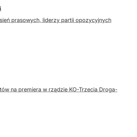
i
sień prasowych, liderzy partii opozycyjnych
datów na premiera w rządzie KO-Trzecia Droga-