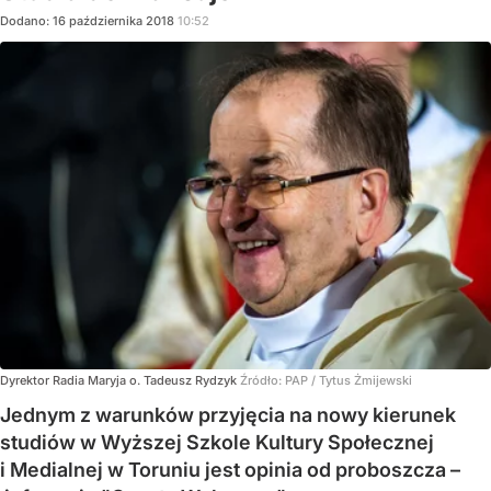
Dodano:
16
października
2018
10:52
Dyrektor Radia Maryja o. Tadeusz Rydzyk
Źródło:
PAP / Tytus Żmijewski
Jednym z warunków przyjęcia na nowy kierunek
studiów w Wyższej Szkole Kultury Społecznej
i Medialnej w Toruniu jest opinia od proboszcza –