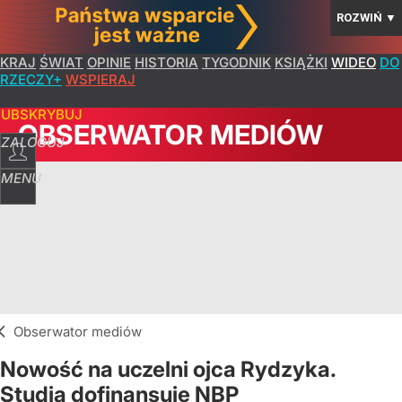
ROZWIŃ
▼
KRAJ
ŚWIAT
OPINIE
HISTORIA
TYGODNIK
KSIĄŻKI
WIDEO
DO
RZECZY+
WSPIERAJ
SUBSKRYBUJ
OBSERWATOR MEDIÓW
ZALOGUJ
MENU
Obserwator mediów
Nowość na uczelni ojca Rydzyka.
Studia dofinansuje NBP