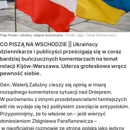
Flagi Polski i Ukrainy, zdjęcie ilustracyjne
/ Źródło:
PAP
/
Darek Delmanowicz
CO PISZĄ NA WSCHODZIE || Ukraińscy
dziennikarze i publicyści prześcigają się w coraz
bardziej buńczucznych komentarzach na temat
relacji Kijów-Warszawa. Uderza groteskowa wręcz
pewność siebie.
Gen. Walerij Załużny cieszy się opinią w miarę
rozsądnego komentatora sytuacji nad Dnieprem.
W porównaniu z innymi przedstawicielami tamtejszych
elit nie wydaje się też politykiem zawzięcie antypolskim.
Przypomnijmy, że to właśnie on – jeśli wierzyć
doniesieniom Zbigniewa Parafianowicza –
w nieoficjalnej rozmowie ze stroną polską jako jedyny