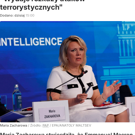
terrorystycznych"
Dodano:
dzisiaj
15:00
Maria Zacharowa
/ Źródło:
PAP
/
EPA/ANATOLY MALTSEV
Maria Zacharowa stwierdziła, że Emmanuel Macron