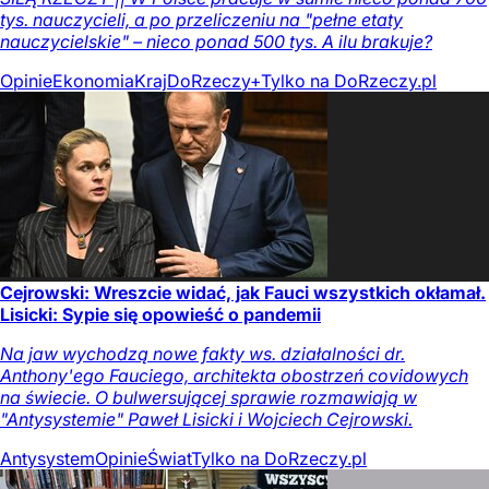
tys. nauczycieli, a po przeliczeniu na "pełne etaty
nauczycielskie" – nieco ponad 500 tys. A ilu brakuje?
Opinie
Ekonomia
Kraj
DoRzeczy+
Tylko na DoRzeczy.pl
Cejrowski: Wreszcie widać, jak Fauci wszystkich okłamał.
Lisicki: Sypie się opowieść o pandemii
Na jaw wychodzą nowe fakty ws. działalności dr.
Anthony'ego Fauciego, architekta obostrzeń covidowych
na świecie. O bulwersującej sprawie rozmawiają w
"Antysystemie" Paweł Lisicki i Wojciech Cejrowski.
Antysystem
Opinie
Świat
Tylko na DoRzeczy.pl