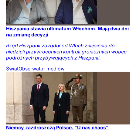
Hiszpania stawia ultimatum Włochom. Mają dwa dni
na zmianę decyzji
Rząd Hiszpanii zażądał od Włoch zniesienia do
niedzieli przywróconych kontroli granicznych wobec
podróżnych przybywających z Hiszpanii.
Świat
Obserwator mediów
Niemcy zazdroszczą Polsce. "U nas chaos"