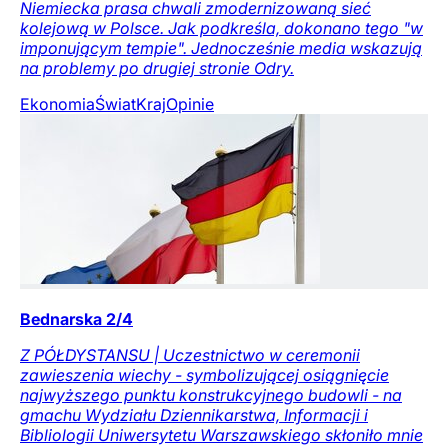
Niemiecka prasa chwali zmodernizowaną sieć
kolejową w Polsce. Jak podkreśla, dokonano tego "w
imponującym tempie". Jednocześnie media wskazują
na problemy po drugiej stronie Odry.
Ekonomia
Świat
Kraj
Opinie
Bednarska 2/4
Z PÓŁDYSTANSU | Uczestnictwo w ceremonii
zawieszenia wiechy - symbolizującej osiągnięcie
najwyższego punktu konstrukcyjnego budowli - na
gmachu Wydziału Dziennikarstwa, Informacji i
Bibliologii Uniwersytetu Warszawskiego skłoniło mnie