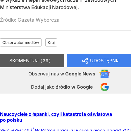
Ministerstwa Edukacji Narodowej.
Źródło:
Gazeta Wyborcza
Obserwator mediów
Kraj
SKOMENTUJ
UDOSTĘPNIJ
39
Obserwuj nas
w
Google News
Dodaj jako
źródło w Google
Nauczyciele z łapanki, czyli katastrofa oświatowa
po polsku
SIŁĄ RZECZY || W Polsce pracuje w sumie nieco ponad 700