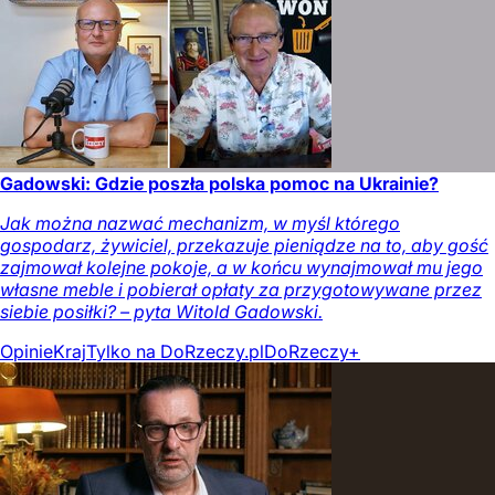
Gadowski: Gdzie poszła polska pomoc na Ukrainie?
Jak można nazwać mechanizm, w myśl którego
gospodarz, żywiciel, przekazuje pieniądze na to, aby gość
zajmował kolejne pokoje, a w końcu wynajmował mu jego
własne meble i pobierał opłaty za przygotowywane przez
siebie posiłki? – pyta Witold Gadowski.
Opinie
Kraj
Tylko na DoRzeczy.pl
DoRzeczy+