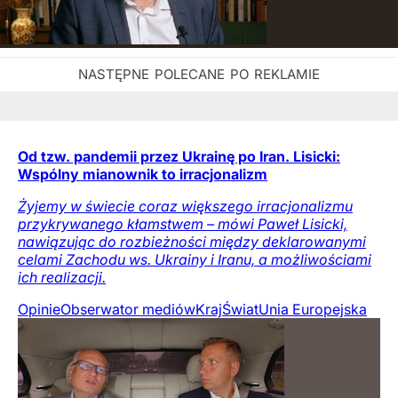
Od tzw. pandemii przez Ukrainę po Iran. Lisicki:
Wspólny mianownik to irracjonalizm
Żyjemy w świecie coraz większego irracjonalizmu
przykrywanego kłamstwem – mówi Paweł Lisicki,
nawiązując do rozbieżności między deklarowanymi
celami Zachodu ws. Ukrainy i Iranu, a możliwościami
ich realizacji.
Opinie
Obserwator mediów
Kraj
Świat
Unia Europejska