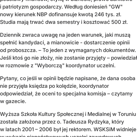
i patriotyzm gospodarczy. Według doniesień "GW"
nowy kierunek NBP dofinansuje kwotą 246 tys. zł.
Studia mają trwać dwa semestry i kosztować 500 zł.
Dziennik zwraca uwagę na jeden warunek, jaki muszą
spełnić kandydaci, a mianowicie - dostarczenie opinii
od proboszcza. – To jeden z wymaganych dokumentów.
Jeśli ktoś go nie złoży, nie zostanie przyjęty – powiedział
w rozmowie z "Wyborczą" koordynator uczelni.
Pytany, co jeśli w opinii będzie napisane, że dana osoba
nie przyjęła księdza po kolędzie, koordynator
odpowiedział, że oceni to specjalna komisja – czytamy
w gazecie.
Wyższa Szkoła Kultury Społecznej i Medialnej w Toruniu
została założona przez o. Tadeusza Rydzyka, który
w latach 2001 – 2006 był jej rektorem. WSKSiM widnieje
w wykazie niepaństwowych uczelni zawodowych