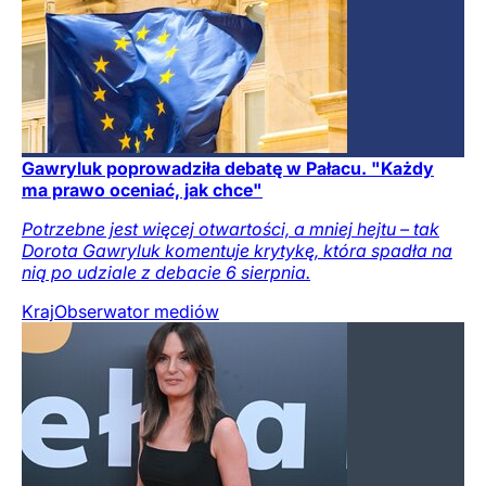
Gawryluk poprowadziła debatę w Pałacu. "Każdy
ma prawo oceniać, jak chce"
Potrzebne jest więcej otwartości, a mniej hejtu – tak
Dorota Gawryluk komentuje krytykę, która spadła na
nią po udziale z debacie 6 sierpnia.
Kraj
Obserwator mediów