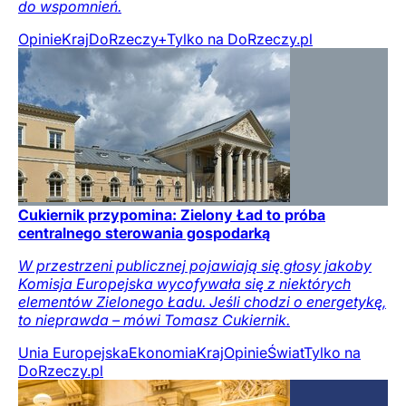
do wspomnień.
Opinie
Kraj
DoRzeczy+
Tylko na DoRzeczy.pl
Cukiernik przypomina: Zielony Ład to próba
centralnego sterowania gospodarką
W przestrzeni publicznej pojawiają się głosy jakoby
Komisja Europejska wycofywała się z niektórych
elementów Zielonego Ładu. Jeśli chodzi o energetykę,
to nieprawda – mówi Tomasz Cukiernik.
Unia Europejska
Ekonomia
Kraj
Opinie
Świat
Tylko na
DoRzeczy.pl