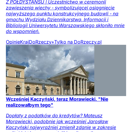
Z PÓŁDYSTANSU | Uczestnictwo w ceremonii
zawieszenia wiechy - symbolizującej osiągnięcie
najwyższego punktu konstrukcyjnego budowli - na
gmachu Wydziału Dziennikarstwa, Informacji i
Bibliologii Uniwersytetu Warszawskiego skłoniło mnie
do wspomnień.
Opinie
Kraj
DoRzeczy+
Tylko na DoRzeczy.pl
Wcześniej Kaczyński, teraz Morawiecki. "Nie
realizowałbym tego"
Dopłaty z podatków do kredytów? Mateusz
Morawiecki, podobnie jak wcześniej Jarosław
Kaczyński najwyraźniej zmienił zdanie w zakresie