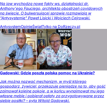
Na jaw wychodzą nowe fakty ws. działalności dr.
Anthony'ego Fauciego, architekta obostrzeń covidowych
na świecie. O bulwersującej sprawie rozmawiają w
"Antysystemie" Paweł Lisicki i Wojciech Cejrowski.
Antysystem
Opinie
Świat
Tylko na DoRzeczy.pl
Gadowski: Gdzie poszła polska pomoc na Ukrainie?
Jak można nazwać mechanizm, w myśl którego
gospodarz, żywiciel, przekazuje pieniądze na to, aby gość
zajmował kolejne pokoje, a w końcu wynajmował mu jego
własne meble i pobierał opłaty za przygotowywane przez
siebie posiłki? – pyta Witold Gadowski.