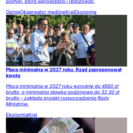
polityki, którą wprowadzili i realizowali.
Opinie
Obserwator mediów
Kraj
Ekonomia
Płaca minimalna w 2027 roku. Rząd zaproponował
kwotę
Płaca minimalna w 2027 roku wzrośnie do 4950 zł
brutto, a minimalna stawka godzinowa do 32,30 zł
brutto – zakłada projekt rozporządzenia Rady
Ministrów.
Ekonomia
Kraj