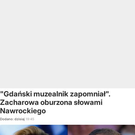
"Gdański muzealnik zapomniał".
Zacharowa oburzona słowami
Nawrockiego
Dodano:
dzisiaj
19:45