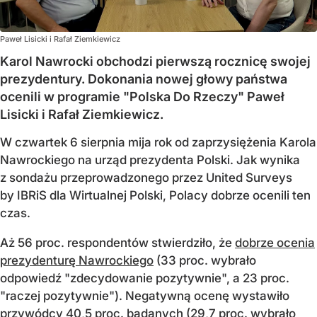
Paweł Lisicki i Rafał Ziemkiewicz
Karol Nawrocki obchodzi pierwszą rocznicę swojej
prezydentury. Dokonania nowej głowy państwa
ocenili w programie "Polska Do Rzeczy" Paweł
Lisicki i Rafał Ziemkiewicz.
W czwartek 6 sierpnia mija rok od zaprzysiężenia Karola
Nawrockiego na urząd prezydenta Polski. Jak wynika
z sondażu przeprowadzonego przez United Surveys
by IBRiS dla Wirtualnej Polski, Polacy dobrze ocenili ten
czas.
Aż 56 proc. respondentów stwierdziło, że
dobrze ocenia
prezydenturę Nawrockiego
(33 proc. wybrało
odpowiedź "zdecydowanie pozytywnie", a 23 proc.
"raczej pozytywnie"). Negatywną ocenę wystawiło
przywódcy 40,5 proc. badanych (29,7 proc. wybrało