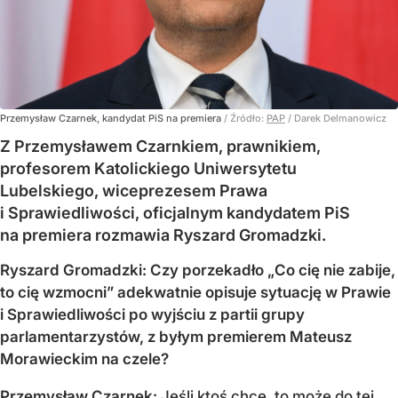
Przemysław Czarnek, kandydat PiS na premiera
/ Źródło:
PAP
/
Darek Delmanowicz
Z Przemysławem Czarnkiem, prawnikiem,
profesorem Katolickiego Uniwersytetu
Lubelskiego, wiceprezesem Prawa
i Sprawiedliwości, oficjalnym kandydatem PiS
na premiera rozmawia Ryszard Gromadzki.
Ryszard Gromadzki: Czy porzekadło „Co cię nie zabije,
to cię wzmocni” adekwatnie opisuje sytuację w Prawie
i Sprawiedliwości po wyjściu z partii grupy
parlamentarzystów, z byłym premierem Mateusz
Morawieckim na czele?
Przemysław Czarnek:
Jeśli ktoś chce, to może do tej