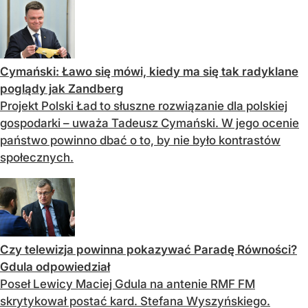
Cymański: Ławo się mówi, kiedy ma się tak radyklane
poglądy jak Zandberg
Projekt Polski Ład to słuszne rozwiązanie dla polskiej
gospodarki – uważa Tadeusz Cymański. W jego ocenie
państwo powinno dbać o to, by nie było kontrastów
społecznych.
Czy telewizja powinna pokazywać Paradę Równości?
Gdula odpowiedział
Poseł Lewicy Maciej Gdula na antenie RMF FM
skrytykował postać kard. Stefana Wyszyńskiego.