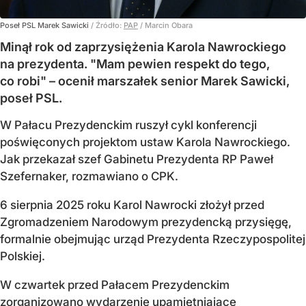
Poseł PSL Marek Sawicki
/ Źródło:
PAP
/
Marcin Obara
Minął rok od zaprzysiężenia Karola Nawrockiego
na prezydenta. "Mam pewien respekt do tego,
co robi" – ocenił marszałek senior Marek Sawicki,
poseł PSL.
W Pałacu Prezydenckim ruszył cykl konferencji
poświęconych projektom ustaw Karola Nawrockiego.
Jak przekazał szef Gabinetu Prezydenta RP Paweł
Szefernaker, rozmawiano o CPK.
6 sierpnia 2025 roku Karol Nawrocki złożył przed
Zgromadzeniem Narodowym prezydencką przysięgę,
formalnie obejmując urząd Prezydenta Rzeczypospolitej
Polskiej.
W czwartek przed Pałacem Prezydenckim
zorganizowano wydarzenie upamiętniające