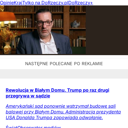
Opinie
Kraj
Tylko na DoRzeczy.pl
DoRzeczy+
Rewolucja w Białym Domu. Trump po raz drugi
przegrywa w sądzie
Amerykański sąd ponownie wstrzymał budowę sali
balowej przy Białym Domu. Administracja prezydenta
USA Donalda Trumpa zapowiada odwołanie.
Świat
Obserwator mediów