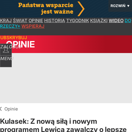
ROZWIŃ
▼
KRAJ
ŚWIAT
OPINIE
HISTORIA
TYGODNIK
KSIĄŻKI
WIDEO
DO
RZECZY+
WSPIERAJ
SUBSKRYBUJ
OPINIE
ZALOGUJ
MENU
Opinie
Kulasek: Z nową siłą i nowym
programem Lewica zawalczy o lepsze