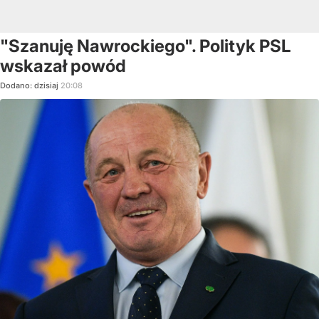
"Szanuję Nawrockiego". Polityk PSL
wskazał powód
Dodano:
dzisiaj
20:08