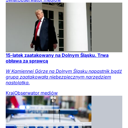
15-latek zaatakowany na Dolnym Śląsku. Trwa
obława za sprawcą
W Kamiennej Górze na Dolnym Śląsku napastnik bądź
grupa zaatakowała niebezpiecznym narzędziem
nastolatka.
Kraj
Obserwator mediów