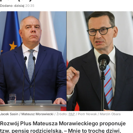
Dodano:
dzisiaj
20:35
Jacek Sasin / Mateusz Morawiecki
/ Źródło:
PAP
/
Piotr Nowak / Marcin Obara
Rozwój Plus Mateusza Morawieckiego proponuje
tzw. pensję rodzicielską. – Mnie to trochę dziwi,