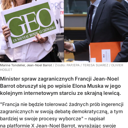
Marine Tondelier, Jean-Noel Barrot
/ Źródło:
PAP/EPA
/
TERESA SUAREZ / OLIVIER
HOSLET
Minister spraw zagranicznych Francji Jean-Noel
Barrot obruszył się po wpisie Elona Muska w jego
kolejnym internetowym starciu ze skrajną lewicą.
"Francja nie będzie tolerować żadnych prób ingerencji
zagranicznych w swoją debatę demokratyczną, a tym
bardziej w swoje procesy wyborcze" – napisał
na platformie X Jean-Noel Barrot, wyrażając swoje