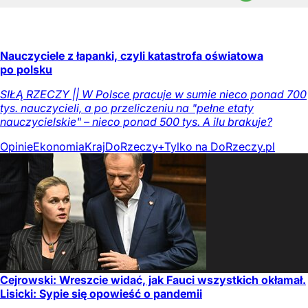
Nauczyciele z łapanki, czyli katastrofa oświatowa
po polsku
SIŁĄ RZECZY || W Polsce pracuje w sumie nieco ponad 700
tys. nauczycieli, a po przeliczeniu na "pełne etaty
nauczycielskie" – nieco ponad 500 tys. A ilu brakuje?
Opinie
Ekonomia
Kraj
DoRzeczy+
Tylko na DoRzeczy.pl
Cejrowski: Wreszcie widać, jak Fauci wszystkich okłamał.
Lisicki: Sypie się opowieść o pandemii