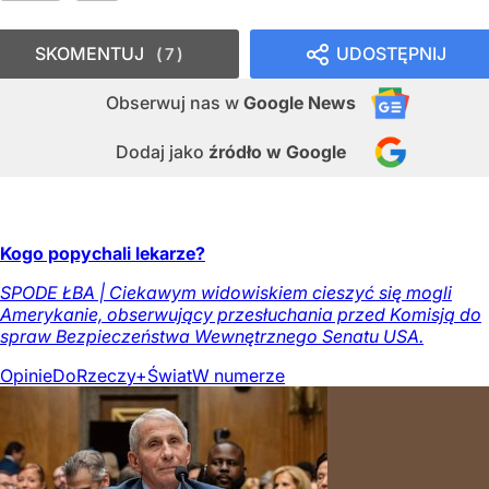
SKOMENTUJ
UDOSTĘPNIJ
7
Obserwuj nas
w
Google News
Dodaj jako
źródło w Google
Kogo popychali lekarze?
SPODE ŁBA | Ciekawym widowiskiem cieszyć się mogli
Amerykanie, obserwujący przesłuchania przed Komisją do
spraw Bezpieczeństwa Wewnętrznego Senatu USA.
Opinie
DoRzeczy+
Świat
W numerze