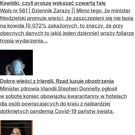
Kowidki, czyli proszę wskazać czwartą falę
Wpis nr 561 | Dziennik Zarazy || Mimo tego, że minister
Niedzielski promuje wieści, że zaszczepieni się nie łapią
na kowida (0,072% zakażonych, to znaczy, że przy
obecnych danych to jakiś jeden dziennie) wraży foliarze
tropią wydarzenia...
Dobre wieści z Irlandii. Rząd luzuje obostrzenia
Minister zdrowia Irlandii Stephen Donnelly ogłosił
w sobotę koniec obowiązku kwarantanny w hotelach
dla osób powracających do kraju z najbardziej
dotkniętych pandemią Covid-19 państw świata.