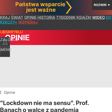
ROZWIŃ
▼
KRAJ
ŚWIAT
OPINIE
HISTORIA
TYGODNIK
KSIĄŻKI
WIDEO
DO
RZECZY+
WSPIERAJ
SUBSKRYBUJ
OPINIE
ZALOGUJ
MENU
Opinie
"Lockdown nie ma sensu". Prof.
Banach o walce z pandemią