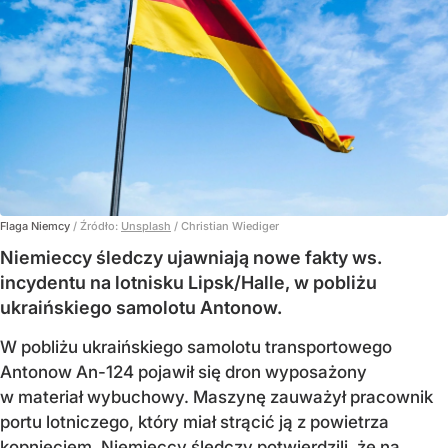
Flaga Niemcy
/ Źródło:
Unsplash
/
Christian Wiediger
Niemieccy śledczy ujawniają nowe fakty ws.
incydentu na lotnisku Lipsk/Halle, w pobliżu
ukraińskiego samolotu Antonow.
W pobliżu ukraińskiego samolotu transportowego
Antonow An-124 pojawił się dron wyposażony
w materiał wybuchowy. Maszynę zauważył pracownik
portu lotniczego, który miał strącić ją z powietrza
kopnięciem. Niemieccy śledczy potwierdzili, że na