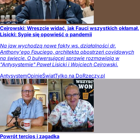
Cejrowski: Wreszcie widać, jak Fauci wszystkich okłamał.
Lisicki: Sypie się opowieść o pandemii
Na jaw wychodzą nowe fakty ws. działalności dr.
Anthony'ego Fauciego, architekta obostrzeń covidowych
na świecie. O bulwersującej sprawie rozmawiają w
"Antysystemie" Paweł Lisicki i Wojciech Cejrowski.
Antysystem
Opinie
Świat
Tylko na DoRzeczy.pl
Powrót tercios i zagadka