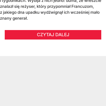
i tygodnikach. Wybija z nich jedno: duma, że wreszcie
znalazł się reżyser, który przypomniał Francuzom,
z jakiego dna upadku wydźwignął ich wcześniej mało
znany generał.
CZYTAJ DALEJ