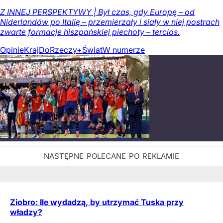
Z INNEJ PERSPEKTYWY | Był czas, gdy Europę – od
Niderlandów po Italię – przemierzały i siały w niej postrach
zwarte formacje hiszpańskiej piechoty – tercios.
Opinie
Kraj
DoRzeczy+
Świat
W numerze
Ziobro: Ile wydadzą, by utrzymać Tuska przy
władzy?