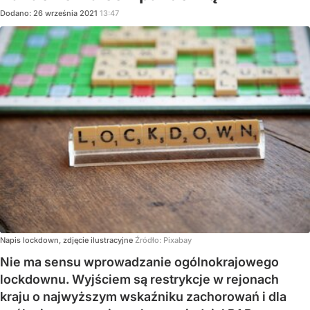
Dodano:
26
września
2021
13:47
Napis lockdown, zdjęcie ilustracyjne
Źródło:
Pixabay
Nie ma sensu wprowadzanie ogólnokrajowego
lockdownu. Wyjściem są restrykcje w rejonach
kraju o najwyższym wskaźniku zachorowań i dla