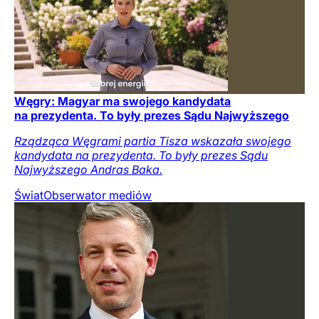
Węgry: Magyar ma swojego kandydata
na prezydenta. To były prezes Sądu Najwyższego
Rządząca Węgrami partia Tisza wskazała swojego
kandydata na prezydenta. To były prezes Sądu
Najwyższego Andras Baka.
Świat
Obserwator mediów