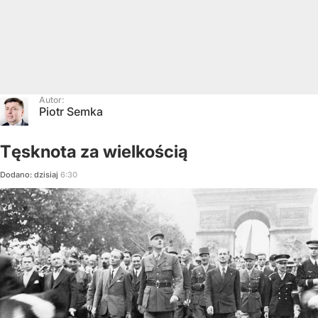
Autor:
Piotr Semka
Tęsknota za wielkością
Dodano:
dzisiaj
6:30