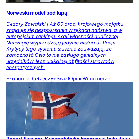
Norweski model pod lupą
Cezary Zawalski | Aż 60 proc. krajowego majątku
znajduje się bezpośrednio w rękach państwa, a w
europejskim rankingu skali własności publicznej
Norwegię wyprzedzają jedynie Białoruś i Rosja.
Krytycy tego systemu słusznie zauważają, że
zamożność Oslo to nie zasługa genialnych
urzędników, lecz unikalnej obfitości surowców
energetycznych.
Ekonomia
DoRzeczy+
Świat
Opinie
W numerze
Raport Faziego. Krasnodębski: Ingerencja była duża