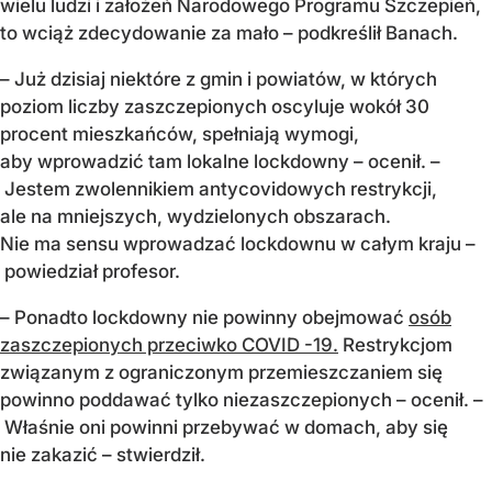
wielu ludzi i założeń Narodowego Programu Szczepień,
to wciąż zdecydowanie za mało – podkreślił Banach.
– Już dzisiaj niektóre z gmin i powiatów, w których
poziom liczby zaszczepionych oscyluje wokół 30
procent mieszkańców, spełniają wymogi,
aby wprowadzić tam lokalne lockdowny – ocenił. –
Jestem zwolennikiem antycovidowych restrykcji,
ale na mniejszych, wydzielonych obszarach.
Nie ma sensu wprowadzać lockdownu w całym kraju –
powiedział profesor.
– Ponadto lockdowny nie powinny obejmować
osób
zaszczepionych przeciwko COVID -19.
Restrykcjom
związanym z ograniczonym przemieszczaniem się
powinno poddawać tylko niezaszczepionych – ocenił. –
Właśnie oni powinni przebywać w domach, aby się
nie zakazić – stwierdził.