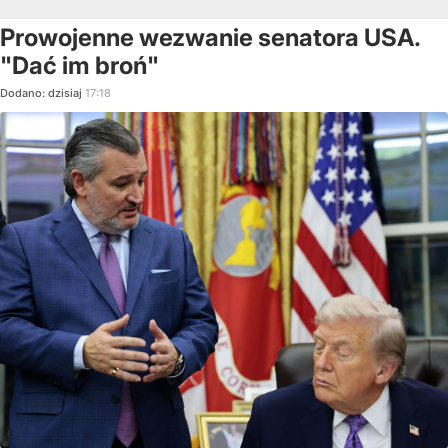
Prowojenne wezwanie senatora USA.
"Dać im broń"
Dodano:
dzisiaj
17:18