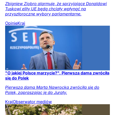
Zbigniew Ziobro alarmuje, że sprzyjające Donaldowi
Tuskowi elity UE będą chciały wpłynąć na
przyszłoroczne wybory parlamentarne.
Opinie
Kraj
"O jakiej Polsce marzycie?". Pierwsza dama zwróciła
się do Polek
Pierwsza dama Marta Nawrocka zwróciła się do
Polek, zapraszając je do Juraty.
Kraj
Obserwator mediów