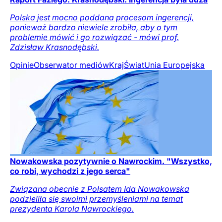
Polska jest mocno poddana procesom ingerencji,
ponieważ bardzo niewiele zrobiła, aby o tym
problemie mówić i go rozwiązać - mówi prof.
Zdzisław Krasnodębski.
Opinie
Obserwator mediów
Kraj
Świat
Unia Europejska
Nowakowska pozytywnie o Nawrockim. "Wszystko,
co robi, wychodzi z jego serca"
Związana obecnie z Polsatem Ida Nowakowska
podzieliła się swoimi przemyśleniami na temat
prezydenta Karola Nawrockiego.