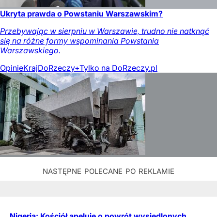
Ukryta prawda o Powstaniu Warszawskim?
Przebywając w sierpniu w Warszawie, trudno nie natknąć
się na różne formy wspominania Powstania
Warszawskiego.
Opinie
Kraj
DoRzeczy+
Tylko na DoRzeczy.pl
Nigeria: Kościół apeluje o powrót wysiedlonych