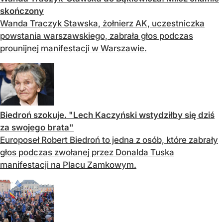
skończony
Wanda Traczyk Stawska, żołnierz AK, uczestniczka
powstania warszawskiego, zabrała głos podczas
prounijnej manifestacji w Warszawie.
Biedroń szokuje. "Lech Kaczyński wstydziłby się dziś
za swojego brata"
Europoseł Robert Biedroń to jedna z osób, które zabrały
głos podczas zwołanej przez Donalda Tuska
manifestacji na Placu Zamkowym.