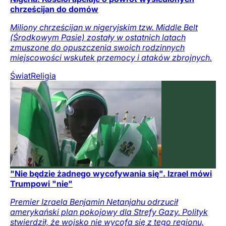
chrześcijan do domów
Miliony chrześcijan w nigeryjskim tzw. Middle Belt
(Środkowym Pasie) zostały w ostatnich latach
zmuszone do opuszczenia swoich rodzinnych
miejscowości wskutek przemocy i ataków zbrojnych.
Świat
Religia
"Nie będzie żadnego wycofywania się". Izrael mówi
Trumpowi "nie"
Premier Izraela Benjamin Netanjahu odrzucił
amerykański plan pokojowy dla Strefy Gazy. Polityk
stwierdził, że wojsko nie wycofa się z tego regionu,