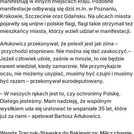
manifestują w innych miejscach kraju. Podobne
manifestacje odbywają się dziś m.in. w Poznaniu,
Krakowie, Szczecinie oraz Gdańsku. Na ulicach miasta
pojawiły się unijne i polskie flagi, flagi takie otrzymali też
mieszkańcy miasta, którzy wzieli udział w manifestacji.
Arłukowicz przekonywał, że polexit jest jak zima –
przychodzi stopniowo. Nie można się dać zaskoczyć.–
Jeżeli człowiek uśnie, zaśnie w mrozie, to nie będzie
nawet wiedział, kiedy zamarznie. Nie przymykajcie
oczu, nie możemy usypiać, musimy być czujni i musimy
być razem – przekonywał eurodeputowany.
– W naszych rękach jest to, czy ochronimy Polskę.
Dlatego jesteśmy. Mam nadzieję, że wspólnym
wysiłkiem uda się uratować te wspaniałe 35 lat, które
już za nami – apelował Bartosz Arłukowicz.
Wanda Traczyk-Stawska do Bąkiewicza: Milcz chamie