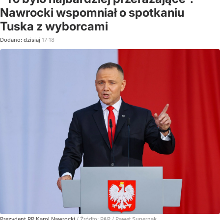
Nawrocki wspomniał o spotkaniu
Tuska z wyborcami
Dodano:
dzisiaj
17:18
Prezydent RP Karol Nawrocki
/ Źródło:
PAP
/
Paweł Supernak