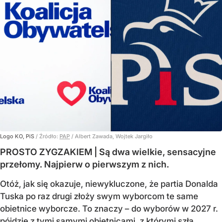
Logo KO, PiS
/ Źródło:
PAP
/
Albert Zawada, Wojtek Jargiło
PROSTO ZYGZAKIEM | Są dwa wielkie, sensacyjne
przełomy. Najpierw o pierwszym z nich.
Otóż, jak się okazuje, niewykluczone, że partia Donalda
Tuska po raz drugi złoży swym wyborcom te same
obietnice wyborcze. To znaczy – do wyborów w 2027 r.
pójdzie z tymi samymi obietnicami, z którymi szła