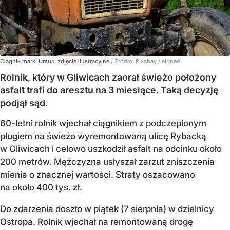
Ciągnik marki Ursus, zdjęcie ilustracyjne
/ Źródło:
Pixabay
/
eloneo
Rolnik, który w Gliwicach zaorał świeżo położony
asfalt trafi do aresztu na 3 miesiące. Taką decyzję
podjął sąd.
60-letni rolnik wjechał ciągnikiem z podczepionym
pługiem na świeżo wyremontowaną ulicę Rybacką
w Gliwicach i celowo uszkodził asfalt na odcinku około
200 metrów. Mężczyzna usłyszał zarzut zniszczenia
mienia o znacznej wartości. Straty oszacowano
na około 400 tys. zł.
Do zdarzenia doszło w piątek (7 sierpnia) w dzielnicy
Ostropa. Rolnik wjechał na remontowaną drogę