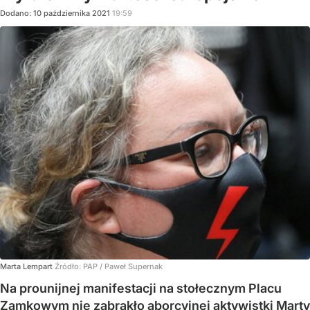
Dodano:
10
października
2021
19:59
Marta Lempart
Źródło:
PAP
/
Paweł Supernak
Na prounijnej manifestacji na stołecznym Placu
Zamkowym nie zabrakło aborcyjnej aktywistki Marty