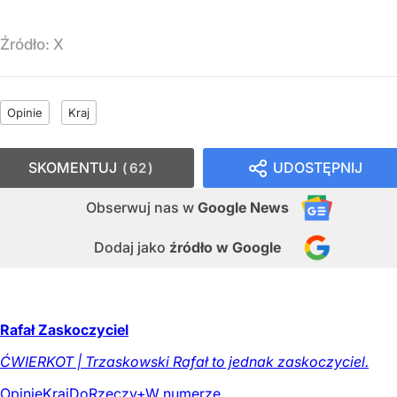
Źródło:
X
Opinie
Kraj
SKOMENTUJ
UDOSTĘPNIJ
62
Obserwuj nas
w
Google News
Dodaj jako
źródło w Google
Rafał Zaskoczyciel
ĆWIERKOT | Trzaskowski Rafał to jednak zaskoczyciel.
Opinie
Kraj
DoRzeczy+
W numerze