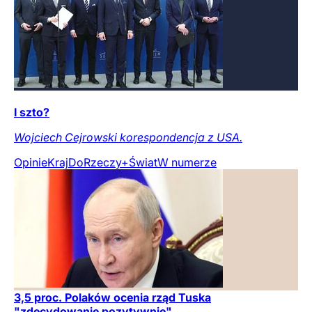
I szto?
Wojciech Cejrowski korespondencja z USA.
Opinie
Kraj
DoRzeczy+
Świat
W numerze
3,5 proc. Polaków ocenia rząd Tuska
"zdecydowanie pozytywnie"