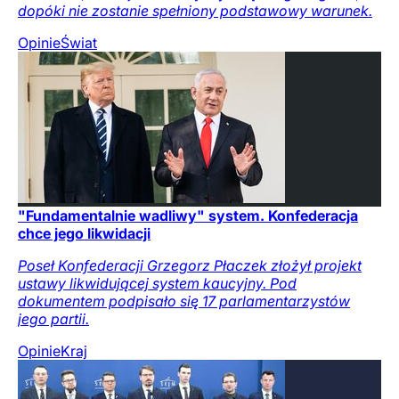
dopóki nie zostanie spełniony podstawowy warunek.
Opinie
Świat
"Fundamentalnie wadliwy" system. Konfederacja
chce jego likwidacji
Poseł Konfederacji Grzegorz Płaczek złożył projekt
ustawy likwidującej system kaucyjny. Pod
dokumentem podpisało się 17 parlamentarzystów
jego partii.
Opinie
Kraj