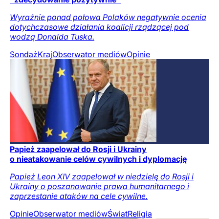
Wyraźnie ponad połowa Polaków negatywnie ocenia
dotychczasowe działania koalicji rządzącej pod
wodzą Donalda Tuska.
Sondaż
Kraj
Obserwator mediów
Opinie
Papież zaapelował do Rosji i Ukrainy
o nieatakowanie celów cywilnych i dyplomację
Papież Leon XIV zaapelował w niedzielę do Rosji i
Ukrainy o poszanowanie prawa humanitarnego i
zaprzestanie ataków na cele cywilne.
Opinie
Obserwator mediów
Świat
Religia