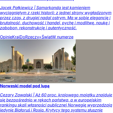
Jacek Pałkiewicz | Samarkanda jest kamieniem
wyciągniętym z rzeki historii: z jednej strony wygładzonym
przez czas, z drugiej nadal ostrym. Ma w sobie elegancję i
brutalność, duchowość i handel, pychę i modlitwę, naukę i
zabobon, rekonstrukcję i autentyczność.
Opinie
Kraj
DoRzeczy+
Świat
W numerze
Norweski model pod lupą
Cezary Zawalski | Aż 60 proc. krajowego majątku znajduje
się bezpośrednio w rękach państwa, a w europejskim
rankingu skali własności publicznej Norwegię wyprzedzają
jedynie Białoruś i Rosja. Krytycy tego systemu słusznie