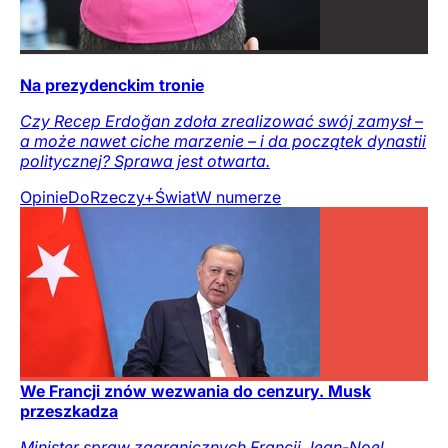
Na prezydenckim tronie
Czy Recep Erdoğan zdoła zrealizować swój zamysł –
a może nawet ciche marzenie – i da początek dynastii
politycznej? Sprawa jest otwarta.
Opinie
DoRzeczy+
Świat
W numerze
We Francji znów wezwania do cenzury. Musk
przeszkadza
Minister spraw zagranicznych Francji Jean-Noel