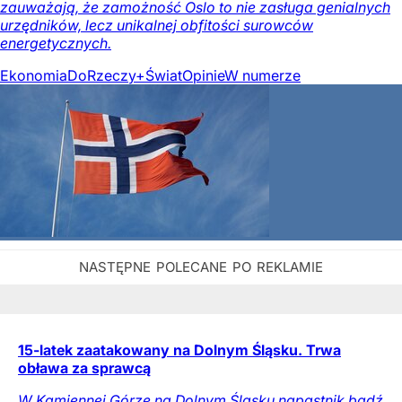
zauważają, że zamożność Oslo to nie zasługa genialnych
urzędników, lecz unikalnej obfitości surowców
energetycznych.
Ekonomia
DoRzeczy+
Świat
Opinie
W numerze
15-latek zaatakowany na Dolnym Śląsku. Trwa
obława za sprawcą
W Kamiennej Górze na Dolnym Śląsku napastnik bądź