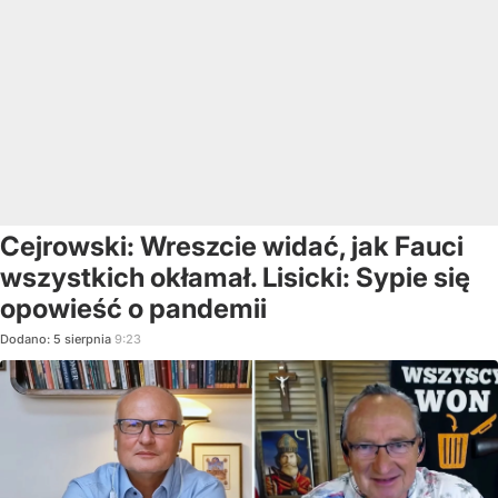
Cejrowski: Wreszcie widać, jak Fauci
wszystkich okłamał. Lisicki: Sypie się
opowieść o pandemii
Dodano:
5
sierpnia
9:23