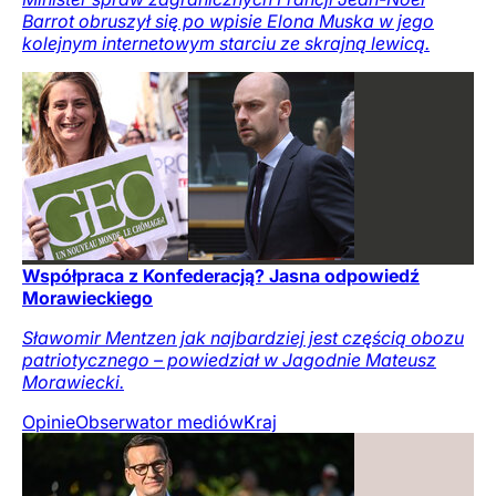
Barrot obruszył się po wpisie Elona Muska w jego
kolejnym internetowym starciu ze skrajną lewicą.
Współpraca z Konfederacją? Jasna odpowiedź
Morawieckiego
Sławomir Mentzen jak najbardziej jest częścią obozu
patriotycznego – powiedział w Jagodnie Mateusz
Morawiecki.
Opinie
Obserwator mediów
Kraj