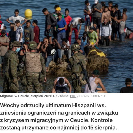
Migranci w Ceucie, sierpień 2026 r.
/ Źródło:
PAP
/
BRAIS LORENZO
Włochy odrzuciły ultimatum Hiszpanii ws.
zniesienia ograniczeń na granicach w związku
z kryzysem migracyjnym w Ceucie. Kontrole
zostaną utrzymane co najmniej do 15 sierpnia.