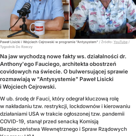
Paweł Lisicki i Wojciech Cejrowski w programie "Antysystem"
/ Źródło:
YouTube
/
Tygodnik Do Rzeczy
Na jaw wychodzą nowe fakty ws. działalności dr.
Anthony'ego Fauciego, architekta obostrzeń
covidowych na świecie. O bulwersującej sprawie
rozmawiają w "Antysystemie" Paweł Lisicki
i Wojciech Cejrowski.
W ub. środę dr Fauci, który odegrał kluczową rolę
w nakładaniu tzw. restrykcji, lockdownów i kierowaniu
działaniami USA w trakcie ogłoszonej tzw. pandemii
COVID-19, stanął przed senacką Komisją
Bezpieczeństwa Wewnętrznego i Spraw Rządowych