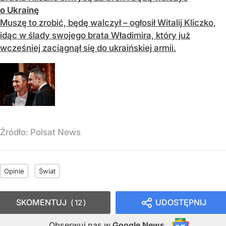
o Ukrainę
Muszę to zrobić, będę walczył – ogłosił Witalij Kliczko,
idąc w ślady swojego brata Władimira, który już
wcześniej zaciągnął się do ukraińskiej armii.
Źródło:
Polsat News
Opinie
Świat
SKOMENTUJ
UDOSTĘPNIJ
12
Obserwuj nas
w
Google News