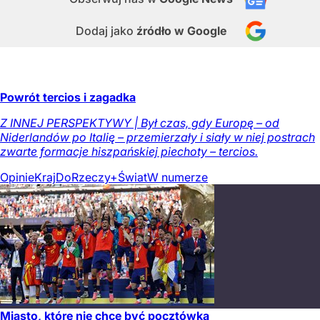
Dodaj jako
źródło w Google
Powrót tercios i zagadka
Z INNEJ PERSPEKTYWY | Był czas, gdy Europę – od
Niderlandów po Italię – przemierzały i siały w niej postrach
zwarte formacje hiszpańskiej piechoty – tercios.
Opinie
Kraj
DoRzeczy+
Świat
W numerze
Miasto, które nie chce być pocztówką