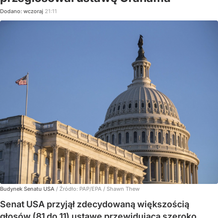
Dodano:
wczoraj
21:11
Budynek Senatu USA
/ Źródło:
PAP/EPA
/
Shawn Thew
Senat USA przyjął zdecydowaną większością
głosów (81 do 11) ustawę przewidującą szeroko