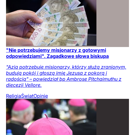
"Nie potrzebujemy misjonarzy z gotowymi
odpowiedziami". Zagadkowe słowa biskupa
"Azja potrzebuje misjonarzy, którzy służą zranionym,
budują pokój i głoszą imię Jezusa z pokorą i
radością" – powiedział bp Ambrose Pitchaimuthu z
diecezji Vellore.
Religia
Świat
Opinie