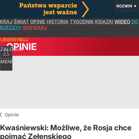
ROZWIŃ
▼
KRAJ
ŚWIAT
OPINIE
HISTORIA
TYGODNIK
KSIĄŻKI
WIDEO
DO
RZECZY+
WSPIERAJ
SUBSKRYBUJ
OPINIE
ZALOGUJ
MENU
Opinie
Kwaśniewski: Możliwe, że Rosja chce
pojmać Zełenskiego