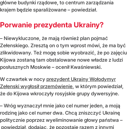
główne budynki rządowe, to centrum zarządzania
krajem będzie sparaliżowane – powiedział.
Porwanie prezydenta Ukrainy?
– Niewykluczone, że mają również plan pojmać
Zełenskiego. Zresztą on o tym wprost mówi, że ma być
zlikwidowany. Też mogę sobie wyobrazić, że po zajęciu
Kijowa zostaną tam obstalowane nowe władze z ludzi
posłusznych Moskwie – ocenił Kwaśniewski.
W czwartek w nocy
prezydent Ukrainy Wołodymyr
Zełenski wygłosił przemówienie
, w którym powiedział,
że do Kijowa wkroczyły rosyjskie grupy dywersyjne.
– Wróg wyznaczył mnie jako cel numer jeden, a moją
rodzinę jako cel numer dwa. Chcą zniszczyć Ukrainę
politycznie poprzez wyeliminowanie głowy państwa –
powiedział, dodając, że pozostaje razem z innymi