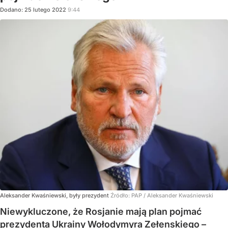
Dodano:
25
lutego
2022
9:44
Aleksander Kwaśniewski, były prezydent
Źródło:
PAP
/
Aleksander Kwaśniewski
Niewykluczone, że Rosjanie mają plan pojmać
prezydenta Ukrainy Wołodymyra Zełenskiego –