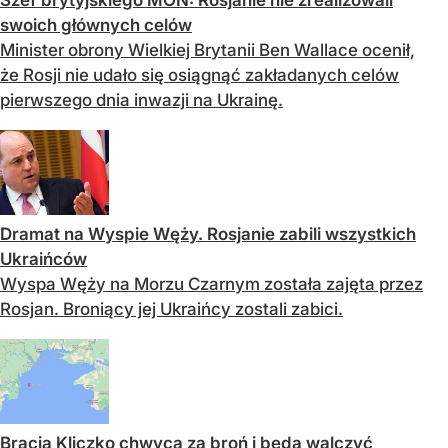
swoich głównych celów
Minister obrony Wielkiej Brytanii Ben Wallace ocenił,
że Rosji nie udało się osiągnąć zakładanych celów
pierwszego dnia inwazji na Ukrainę.
Dramat na Wyspie Węży. Rosjanie zabili wszystkich
Ukraińców
Wyspa Węży na Morzu Czarnym została zajęta przez
Rosjan. Broniący jej Ukraińcy zostali zabici.
Bracia Kliczko chwycą za broń i będą walczyć