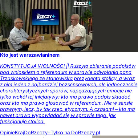
Kto jest warszawianinem
KONSTYTUCJA WOLNOŚCI || Ruszyło zbieranie podpisów
pod wnioskiem o referendum w sprawie odwołania pana
Trzaskowskiego ze stanowiska prezydenta stolicy, a wraz
z nim jeden z najbardziej bezsensownych, ale jednocześnie
charakterystycznych sporów, napędzających emocje nie
tylko wokół tej inicjatywy: kto ma prawo podpis składać
oraz kto ma prawo głosować w referendum. Nie w sensie
prawnym, lecz, by tak rzec, etycznym. A czasami – kto ma
nawet prawo wypowiadać się w sprawie tego, jak
funkcjonuje stolica.
Opinie
Kraj
DoRzeczy+
Tylko na DoRzeczy.pl