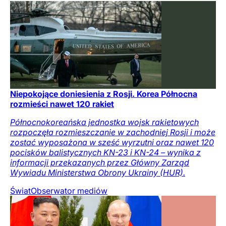
Niepokojące doniesienia z Rosji. Korea Północna
rozmieści nawet 120 rakiet
Północnokoreańska jednostka wojsk rakietowych
rozpoczęła rozmieszczanie w zachodniej Rosji i może
zostać wyposażona w sześć wyrzutni oraz nawet 120
pocisków balistycznych KN-23 i KN-24 – wynika z
informacji przekazanych przez Główny Zarząd
Wywiadu Ministerstwa Obrony Ukrainy (HUR).
Świat
Obserwator mediów