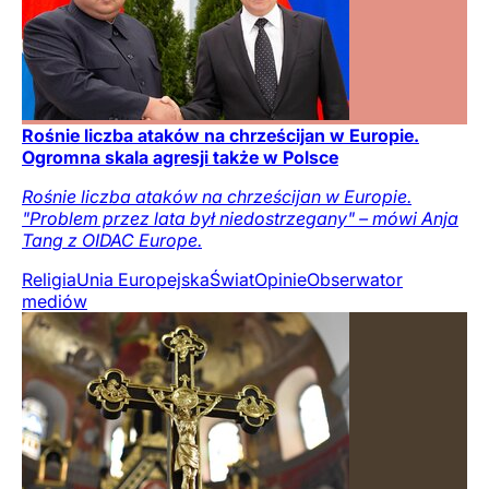
Rośnie liczba ataków na chrześcijan w Europie.
Ogromna skala agresji także w Polsce
Rośnie liczba ataków na chrześcijan w Europie.
"Problem przez lata był niedostrzegany" – mówi Anja
Tang z OIDAC Europe.
Religia
Unia Europejska
Świat
Opinie
Obserwator
mediów