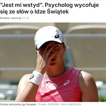
"Jest mi wstyd". Psycholog wycofuje
się ze słów o Idze Świątek
Dodano:
wczoraj
22:32
Polska tenisistka Iga Świątek
/ Źródło:
PAP/EPA
/
IAN LANGSDON