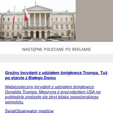
Groźny incydent z udziałem śmigłowca Trumpa. Tuż
po starcie z Białego Domu
Niebezpieczny incydent z udziałem śmigłowca
Donalda Trumpa. Maszyna z prezydentem USA na
pokładzie znalazła się zbyt blisko pasażerskiego
samolotu.
Świat
Obserwator mediów