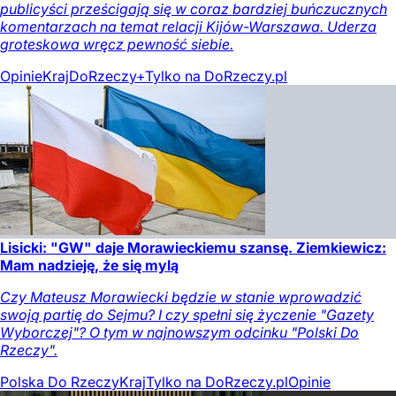
publicyści prześcigają się w coraz bardziej buńczucznych
komentarzach na temat relacji Kijów-Warszawa. Uderza
groteskowa wręcz pewność siebie.
Opinie
Kraj
DoRzeczy+
Tylko na DoRzeczy.pl
Lisicki: "GW" daje Morawieckiemu szansę. Ziemkiewicz:
Mam nadzieję, że się mylą
Czy Mateusz Morawiecki będzie w stanie wprowadzić
swoją partię do Sejmu? I czy spełni się życzenie "Gazety
Wyborczej"? O tym w najnowszym odcinku "Polski Do
Rzeczy".
Polska Do Rzeczy
Kraj
Tylko na DoRzeczy.pl
Opinie