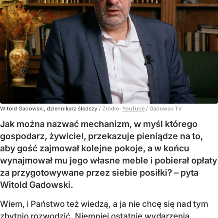
Witold Gadowski, dziennikarz śledczy
/ Źródło:
YouTube
/
GadowskiTV
Jak można nazwać mechanizm, w myśl którego
gospodarz, żywiciel, przekazuje pieniądze na to,
aby gość zajmował kolejne pokoje, a w końcu
wynajmował mu jego własne meble i pobierał opłaty
za przygotowywane przez siebie posiłki? – pyta
Witold Gadowski.
Wiem, i Państwo też wiedzą, a ja nie chcę się nad tym
zbytnio rozwodzić. Niemniej ostatnie wydarzenia