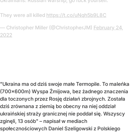
Ukrainians: Russian warship, go fuck yourself.
They were all killed
https://t.co/uNqh5b9L8C
— Christopher Miller (@ChristopherJM)
February 24,
2022
"Ukraina ma od dziś swoje małe Termopile. To maleńka
(700x600m) Wyspa Żmijowa, bez żadnego znaczenia
dla toczonych przez Rosję działań zbrojnych. Została
dziś zrównana z ziemią bo obecny na niej oddział
ukraińskiej straży granicznej nie poddał się. Wszyscy
zginęli, 13 osób" – napisał w mediach
społecznościowych Daniel Szeligowski z Polskiego