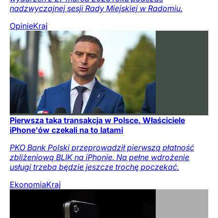
nadzwyczajnej sesji Rady Miejskiej w Radomiu.
Opinie
Kraj
Pierwsza taka transakcja w Polsce. Właściciele
iPhone'ów czekali na to latami
PKO Bank Polski przeprowadził pierwszą płatność
zbliżeniową BLIK na iPhonie. Na pełne wdrożenie
usługi trzeba będzie jeszcze trochę poczekać.
Ekonomia
Kraj