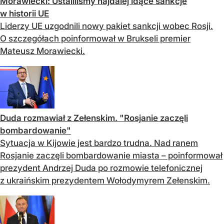
Morawiecki: Ustaliliśmy najdalej idące sankcje
w historii UE
Liderzy UE uzgodnili nowy pakiet sankcji wobec Rosji.
O szczegółach poinformował w Brukseli premier
Mateusz Morawiecki.
Duda rozmawiał z Zełenskim. "Rosjanie zaczęli
bombardowanie"
Sytuacja w Kijowie jest bardzo trudna. Nad ranem
Rosjanie zaczęli bombardowanie miasta – poinformował
prezydent Andrzej Duda po rozmowie telefonicznej
z ukraińskim prezydentem Wołodymyrem Zełenskim.