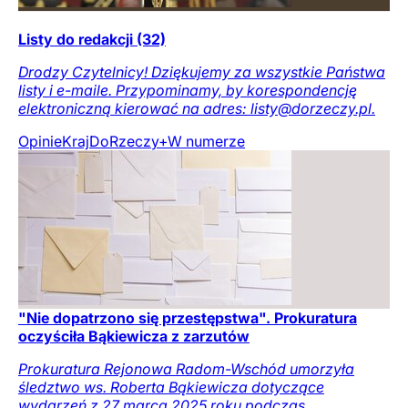
Listy do redakcji (32)
Drodzy Czytelnicy! Dziękujemy za wszystkie Państwa
listy i e-maile. Przypominamy, by korespondencję
elektroniczną kierować na adres: listy@dorzeczy.pl.
Opinie
Kraj
DoRzeczy+
W numerze
"Nie dopatrzono się przestępstwa". Prokuratura
oczyściła Bąkiewicza z zarzutów
Prokuratura Rejonowa Radom-Wschód umorzyła
śledztwo ws. Roberta Bąkiewicza dotyczące
wydarzeń z 27 marca 2025 roku podczas