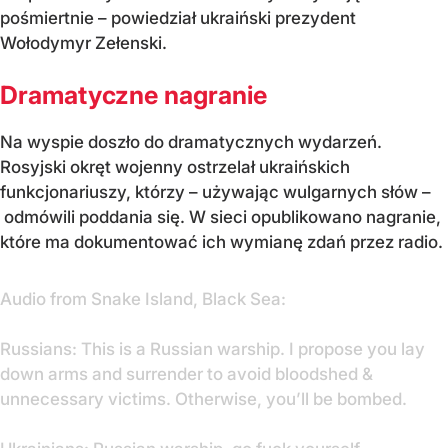
pośmiertnie – powiedział ukraiński prezydent
Wołodymyr Zełenski.
Dramatyczne nagranie
Na wyspie doszło do dramatycznych wydarzeń.
Rosyjski okręt wojenny ostrzelał ukraińskich
funkcjonariuszy, którzy – używając wulgarnych słów –
odmówili poddania się. W sieci opublikowano nagranie,
które ma dokumentować ich wymianę zdań przez radio.
Audio from Snake Island, Black Sea:
Russians: This is a Russian warship. I propose you lay
down arms and surrender to avoid bloodshed &
unnecessary victims. Otherwise, you’ll be bombed.