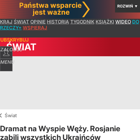
ROZWIŃ
▼
KRAJ
ŚWIAT
OPINIE
HISTORIA
TYGODNIK
KSIĄŻKI
WIDEO
DO
RZECZY+
WSPIERAJ
SUBSKRYBUJ
ŚWIAT
ZALOGUJ
MENU
Świat
Dramat na Wyspie Węży. Rosjanie
zabili wszystkich Ukraińców