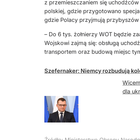
z przemieszczaniem się uchodźców w
polskiej, gdzie przygotowano specja
gdzie Polacy przyjmują przybyszów
– Do 6 tys. żołnierzy WOT będzie z
Wojskowi zajmą się: obsługą uchodź
transportem oraz budową miejsc t
Szefernaker: Niemcy rozbudują kol
Wicemi
dla uk
Źródło:
Ministerstwo Obrony Narod