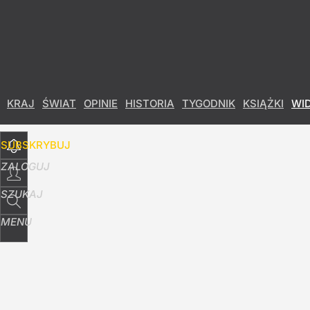
Udostępnij
0
Skomentuj
KRAJ
ŚWIAT
OPINIE
HISTORIA
TYGODNIK
KSIĄŻKI
WI
SUBSKRYBUJ
ZALOGUJ
SZUKAJ
MENU