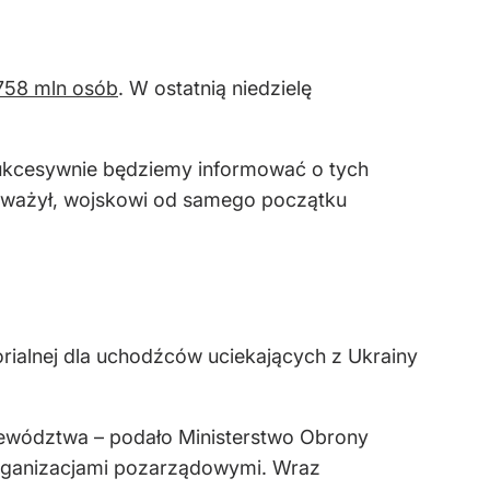
,758 mln osób
. W ostatnią niedzielę
Sukcesywnie będziemy informować o tych
auważył, wojskowi od samego początku
ialnej dla uchodźców uciekających z Ukrainy
jewództwa – podało Ministerstwo Obrony
rganizacjami pozarządowymi. Wraz