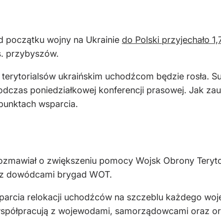
d początku wojny na Ukrainie
do Polski przyjechało 1
s. przybyszów.
y terytorialsów ukraińskim uchodźcom będzie rosła. 
odczas poniedziałkowej konferencji prasowej. Jak z
punktach wsparcia.
ozmawiał o zwiększeniu pomocy Wojsk Obrony Terytor
e z dowódcami brygad WOT.
sparcia relokacji uchodźców na szczeblu każdego wo
współpracują z wojewodami, samorządowcami oraz o