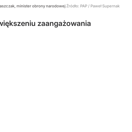
łaszczak, minister obrony narodowej
Źródło:
PAP
/
Paweł Supernak
zwiększeniu zaangażowania