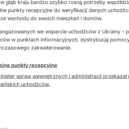
 głąb kraju bardzo szybko rosną potrzeby współdział
lne punkty recepcyjne do weryfikacji danych uchodźcó
 ze wschodu do swoich mieszkań i domów.
aangażowanych we wsparcie uchodźców z Ukrainy – po
ców w punktach informacyjnych, dystrybucją pomocy h
ymczasowego zakwaterowanie.
ejne punkty recepcyjne
nister spraw wewnętrznych i administracji przekaza
raińskich uchodźców.
owej