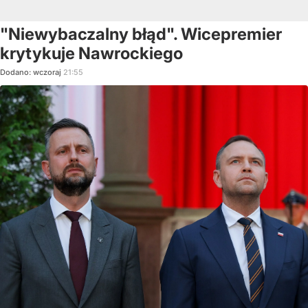
"Niewybaczalny błąd". Wicepremier
krytykuje Nawrockiego
Dodano:
wczoraj
21:55