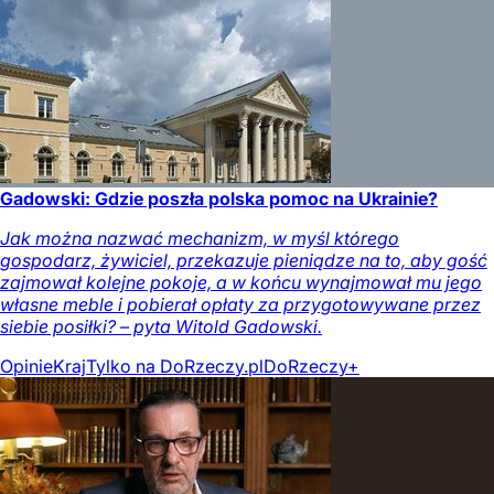
Gadowski: Gdzie poszła polska pomoc na Ukrainie?
Jak można nazwać mechanizm, w myśl którego
gospodarz, żywiciel, przekazuje pieniądze na to, aby gość
zajmował kolejne pokoje, a w końcu wynajmował mu jego
własne meble i pobierał opłaty za przygotowywane przez
siebie posiłki? – pyta Witold Gadowski.
Opinie
Kraj
Tylko na DoRzeczy.pl
DoRzeczy+