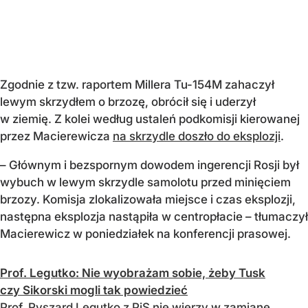
Zgodnie z tzw. raportem Millera Tu-154M zahaczył
lewym skrzydłem o brzozę, obrócił się i uderzył
w ziemię. Z kolei według ustaleń podkomisji kierowanej
przez Macierewicza
na skrzydle doszło do eksplozji
.
– Głównym i bezspornym dowodem ingerencji Rosji był
wybuch w lewym skrzydle samolotu przed minięciem
brzozy. Komisja zlokalizowała miejsce i czas eksplozji,
następna eksplozja nastąpiła w centropłacie – tłumaczył
Macierewicz w poniedziałek na konferencji prasowej.
Prof. Legutko: Nie wyobrażam sobie, żeby Tusk
czy Sikorski mogli tak powiedzieć
Prof. Ryszard Legutko z PiS nie wierzy w zamianę