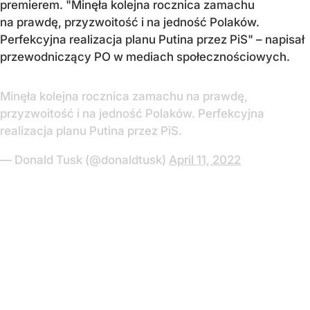
premierem. "Minęła kolejna rocznica zamachu
na prawdę, przyzwoitość i na jedność Polaków.
Perfekcyjna realizacja planu Putina przez PiS" – napisał
przewodniczący PO w mediach społecznościowych.
Minęła kolejna rocznica zamachu na prawdę,
przyzwoitość i na jedność Polaków. Perfekcyjna
realizacja planu Putina przez PiS.
— Donald Tusk (@donaldtusk)
April 11, 2022