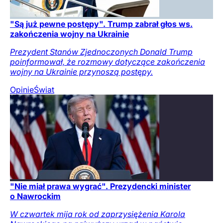
"Są już pewne postępy". Trump zabrał głos ws.
zakończenia wojny na Ukrainie
Prezydent Stanów Zjednoczonych Donald Trump
poinformował, że rozmowy dotyczące zakończenia
wojny na Ukrainie przynoszą postępy.
Opinie
Świat
"Nie miał prawa wygrać". Prezydencki minister
o Nawrockim
W czwartek mija rok od zaprzysiężenia Karola