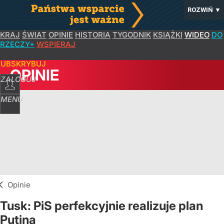
ROZWIŃ
▼
KRAJ
ŚWIAT
OPINIE
HISTORIA
TYGODNIK
KSIĄŻKI
WIDEO
DO
RZECZY+
WSPIERAJ
SUBSKRYBUJ
OPINIE
ZALOGUJ
MENU
Opinie
Tusk: PiS perfekcyjnie realizuje plan
Putina