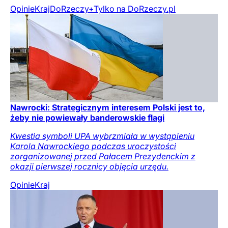
Opinie
Kraj
DoRzeczy+
Tylko na DoRzeczy.pl
Nawrocki: Strategicznym interesem Polski jest to,
żeby nie powiewały banderowskie flagi
Kwestia symboli UPA wybrzmiała w wystąpieniu
Karola Nawrockiego podczas uroczystości
zorganizowanej przed Pałacem Prezydenckim z
okazji pierwszej rocznicy objęcia urzędu.
Opinie
Kraj