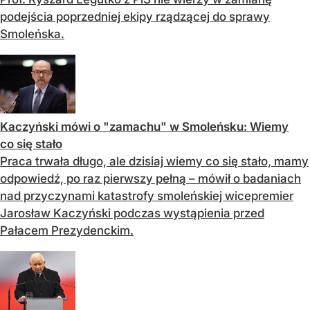
podejścia poprzedniej ekipy rządzącej do sprawy
Smoleńska.
Kaczyński mówi o "zamachu" w Smoleńsku: Wiemy
co się stało
Praca trwała długo, ale dzisiaj wiemy co się stało, mamy
odpowiedź, po raz pierwszy pełną – mówił o badaniach
nad przyczynami katastrofy smoleńskiej wicepremier
Jarosław Kaczyński podczas wystąpienia przed
Pałacem Prezydenckim.