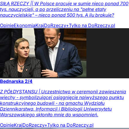
SIŁĄ RZECZY || W Polsce pracuje w sumie nieco ponad 700
tys. nauczycieli, a po przeliczeniu na "pełne etaty
nauczycielskie" – nieco ponad 500 tys. A ilu brakuje?
Opinie
Ekonomia
Kraj
DoRzeczy+
Tylko na DoRzeczy.pl
Bednarska 2/4
Z PÓŁDYSTANSU | Uczestnictwo w ceremonii zawieszenia
wiechy - symbolizującej osiągnięcie najwyższego punktu
konstrukcyjnego budowli - na gmachu Wydziału
Dziennikarstwa, Informacji i Bibliologii Uniwersytetu
Warszawskiego skłoniło mnie do wspomnień.
Opinie
Kraj
DoRzeczy+
Tylko na DoRzeczy.pl