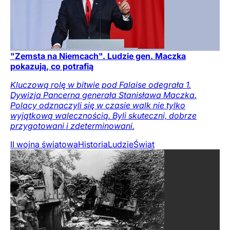
"Zemsta na Niemcach". Ludzie gen. Maczka
pokazują, co potrafią
Kluczową rolę w bitwie pod Falaise odegrała 1.
Dywizja Pancerna generała Stanisława Maczka.
Polacy odznaczyli się w czasie walk nie tylko
wyjątkową walecznością. Byli skuteczni, dobrze
przygotowani i zdeterminowani.
II wojna światowa
Historia
Ludzie
Świat