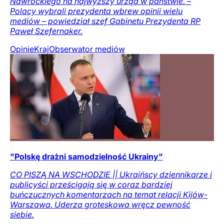
Nawrockiego na najwyższy urząd w państwie. –
Polacy wybrali prezydenta wbrew opinii wielu
mediów – powiedział szef Gabinetu Prezydenta RP
Paweł Szefernaker.
Opinie
Kraj
Obserwator mediów
"Polskę drażni samodzielność Ukrainy"
CO PISZĄ NA WSCHODZIE || Ukraińscy dziennikarze i
publicyści prześcigają się w coraz bardziej
buńczucznych komentarzach na temat relacji Kijów-
Warszawa. Uderza groteskowa wręcz pewność
siebie.