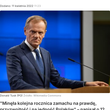
Dodano:
11
kwietnia
2022
11:23
Donald Tusk (PO)
Źródło:
Wikimedia Commons
"Minęła kolejna rocznica zamachu na prawdę,
przyzwoitość i na jedność Polaków" – napisał o 12.