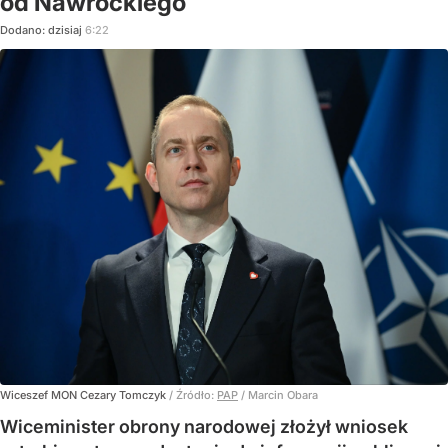
od Nawrockiego
Dodano:
dzisiaj
6:22
Wiceszef MON Cezary Tomczyk
/ Źródło:
PAP
/
Marcin Obara
Wiceminister obrony narodowej złożył wniosek