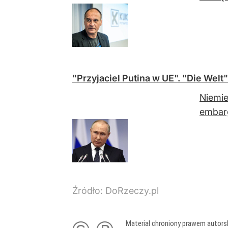
"Przyjaciel Putina w UE". "Die Welt"
Niemie
embarg
Źródło:
DoRzeczy.pl
Materiał chroniony prawem autors