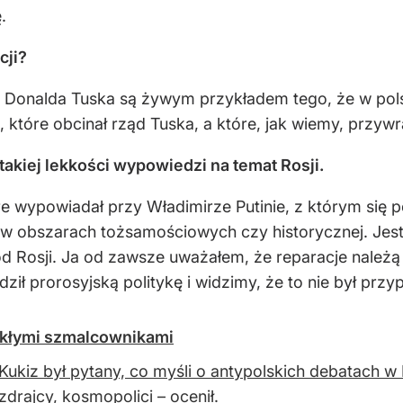
.
cji?
Donalda Tuska są żywym przykładem tego, że w pols
rii, które obcinał rząd Tuska, a które, jak wiemy, przy
kiej lekkości wypowiedzi na temat Rosji.
 wypowiadał przy Władimirze Putinie, z którym się p
 w obszarach tożsamościowych czy historycznej. Jest 
d Rosji. Ja od zawsze uważałem, że reparacje należą s
ił prorosyjską politykę i widzimy, że to nie był przy
ykłymi szmalcownikami
Kukiz był pytany, co myśli o antypolskich debatach w 
zdrajcy, kosmopolici – ocenił.