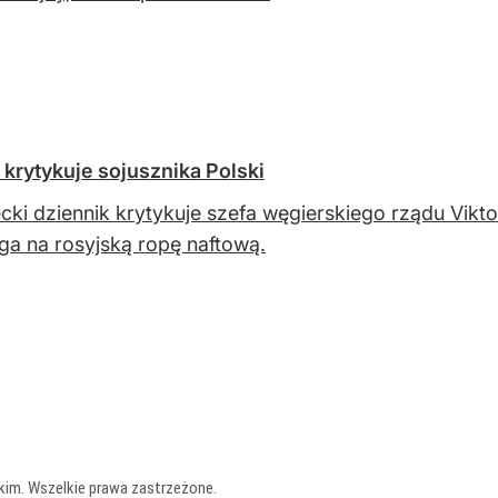
 krytykuje sojusznika Polski
cki dziennik krytykuje szefa węgierskiego rządu Vi
a na rosyjską ropę naftową.
kim. Wszelkie prawa zastrzeżone.