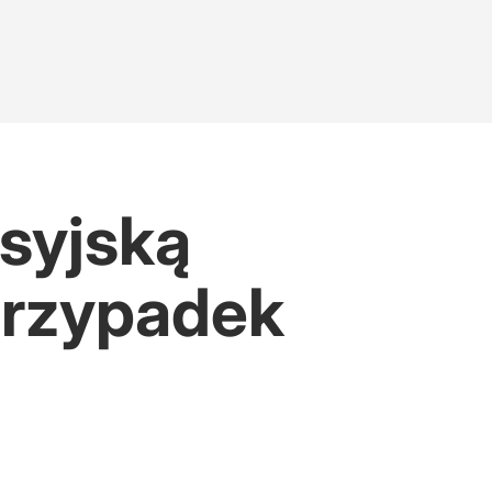
osyjską
 przypadek