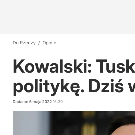
Do Rzeczy
/
Opinie
Kowalski: Tusk
politykę. Dziś
Dodano:
6
maja
2022
15:30