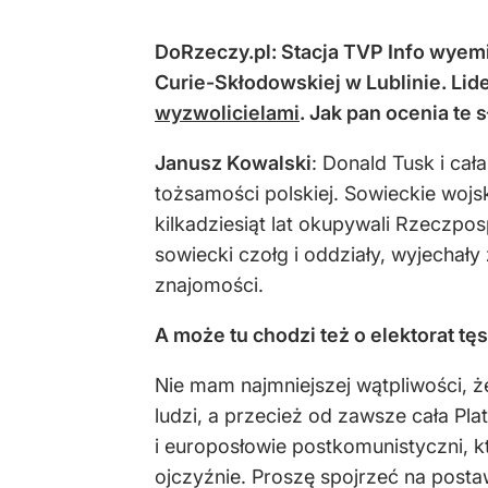
DoRzeczy.pl: Stacja TVP Info wyem
Curie-Skłodowskiej w Lublinie. Lid
wyzwolicielami
. Jak pan ocenia te 
Janusz Kowalski
: Donald Tusk i ca
tożsamości polskiej. Sowieckie wojska
kilkadziesiąt lat okupywali Rzeczpos
sowiecki czołg i oddziały, wyjechały
znajomości.
A może tu chodzi też o elektorat t
Nie mam najmniejszej wątpliwości, 
ludzi, a przecież od zawsze cała Pl
i europosłowie postkomunistyczni, kt
ojczyźnie. Proszę spojrzeć na posta