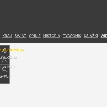
Udostępnij
0
Skomentuj
KRAJ
ŚWIAT
OPINIE
HISTORIA
TYGODNIK
KSIĄŻKI
WI
SUBSKRYBUJ
ZALOGUJ
SZUKAJ
MENU