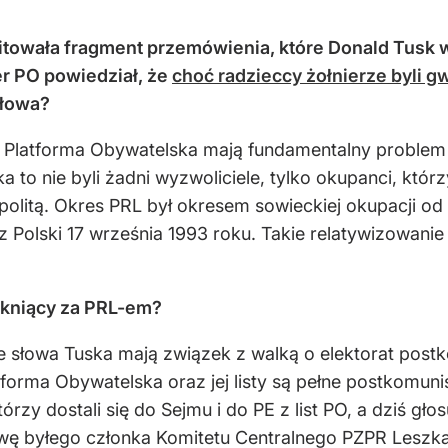
itowała fragment przemówienia, które Donald Tusk w
er PO powiedział, że
choć radzieccy żołnierze byli gw
słowa?
ła Platforma Obywatelska mają fundamentalny problem 
 to nie byli żadni wyzwoliciele, tylko okupanci, którzy
politą. Okres PRL był okresem sowieckiej okupacji od 
 z Polski 17 września 1993 roku. Takie relatywizowani
ęskniący za PRL-em?
że słowa Tuska mają związek z walką o elektorat pos
atforma Obywatelska oraz jej listy są pełne postkomu
órzy dostali się do Sejmu i do PE z list PO, a dziś gł
wę byłego członka Komitetu Centralnego PZPR Leszka M