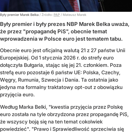
Były premier Marek Belka
/ Źródło:
PAP
/
Mateusz Marek
Były premier i były prezes NBP Marek Belka uważa,
że przez "propagandę PiS", obecnie temat
wprowadzenia w Polsce euro jest tematem tabu.
Obecnie euro jest oficjalną walutą 21 z 27 państw Unii
Europejskiej. Od 1 stycznia 2026 r. do strefy euro
dołączyła Bułgaria, stając się jej 21. członkiem.
Poza
strefą euro pozostaje 6 państw UE:
Polska, Czechy,
Węgry, Rumunia, Szwecja i Dania
. Ta ostatnia jako
jedyna ma formalny traktatowy opt-out z obowiązku
przyjęcia euro.
Według Marka Belki, "kwestia przyjęcia przez Polskę
euro została na tyle obrzydzona przez propagandę PiS,
że wszyscy boją się na ten temat cokolwiek
powiedzieć". "Prawo i Sprawiedliwość sprzeciwia się