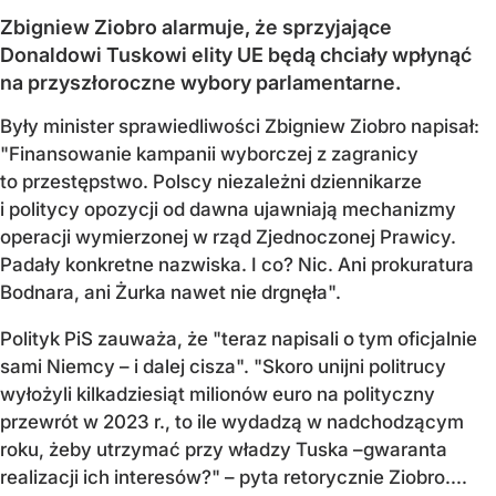
Zbigniew Ziobro alarmuje, że sprzyjające
Donaldowi Tuskowi elity UE będą chciały wpłynąć
na przyszłoroczne wybory parlamentarne.
Były minister sprawiedliwości Zbigniew Ziobro napisał:
"Finansowanie kampanii wyborczej z zagranicy
to przestępstwo. Polscy niezależni dziennikarze
i politycy opozycji od dawna ujawniają mechanizmy
operacji wymierzonej w rząd Zjednoczonej Prawicy.
Padały konkretne nazwiska. I co? Nic. Ani prokuratura
Bodnara, ani Żurka nawet nie drgnęła".
Polityk PiS zauważa, że "teraz napisali o tym oficjalnie
sami Niemcy – i dalej cisza". "Skoro unijni politrucy
wyłożyli kilkadziesiąt milionów euro na polityczny
przewrót w 2023 r., to ile wydadzą w nadchodzącym
roku, żeby utrzymać przy władzy Tuska –gwaranta
realizacji ich interesów?" – pyta retorycznie Ziobro....