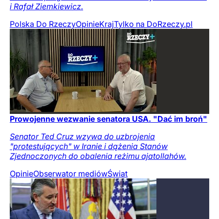
i Rafał Ziemkiewicz.
Polska Do Rzeczy
Opinie
Kraj
Tylko na DoRzeczy.pl
Prowojenne wezwanie senatora USA. "Dać im broń"
Senator Ted Cruz wzywa do uzbrojenia
"protestujących" w Iranie i dążenia Stanów
Zjednoczonych do obalenia reżimu ajatollahów.
Opinie
Obserwator mediów
Świat