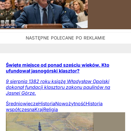
Święte miejsce od ponad sześciu wieków. Kto
ufundował jasnogórski klasztor?
9 sierpnia 1382 roku książę Władysław Opolski
dokonał fundacji klasztoru zakonu paulinów na
Jasnej Górze.
Średniowiecze
Historia
Nowożytność
Historia
współczesna
Kraj
Religia