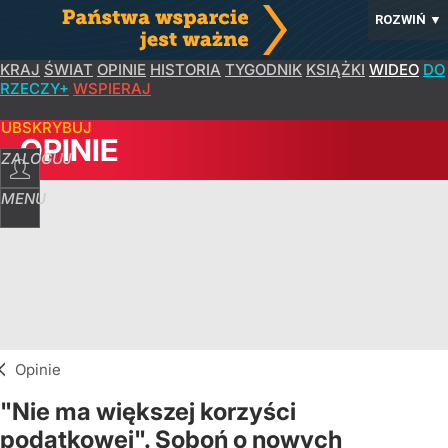
ROZWIŃ
▼
KRAJ
ŚWIAT
OPINIE
HISTORIA
TYGODNIK
KSIĄŻKI
WIDEO
DO
RZECZY+
WSPIERAJ
SUBSKRYBUJ
OPINIE
ZALOGUJ
MENU
Opinie
"Nie ma większej korzyści
podatkowej". Soboń o nowych