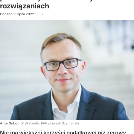
rozwiązaniach
Dodano:
6
lipca
2022
15:52
Artur Soboń (PiS)
Źródło:
PAP
/
Leszek Szymański
Nie ma większej korzyści podatkowej niż zerowy