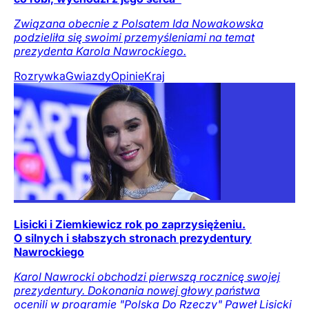
Związana obecnie z Polsatem Ida Nowakowska
podzieliła się swoimi przemyśleniami na temat
prezydenta Karola Nawrockiego.
Rozrywka
Gwiazdy
Opinie
Kraj
Lisicki i Ziemkiewicz rok po zaprzysiężeniu.
O silnych i słabszych stronach prezydentury
Nawrockiego
Karol Nawrocki obchodzi pierwszą rocznicę swojej
prezydentury. Dokonania nowej głowy państwa
ocenili w programie "Polska Do Rzeczy" Paweł Lisicki