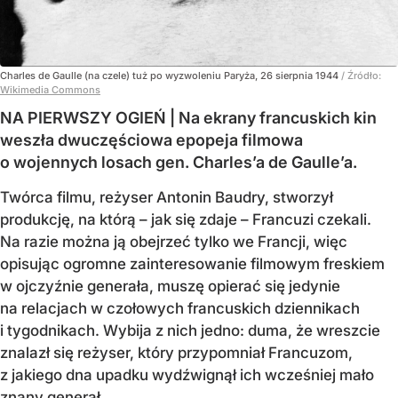
Charles de Gaulle (na czele) tuż po wyzwoleniu Paryża, 26 sierpnia 1944
/ Źródło:
Wikimedia Commons
NA PIERWSZY OGIEŃ | Na ekrany francuskich kin
weszła dwuczęściowa epopeja filmowa
o wojennych losach gen. Charles’a de Gaulle’a.
Twórca filmu, reżyser Antonin Baudry, stworzył
produkcję, na którą – jak się zdaje – Francuzi czekali.
Na razie można ją obejrzeć tylko we Francji, więc
opisując ogromne zainteresowanie filmowym freskiem
w ojczyźnie generała, muszę opierać się jedynie
na relacjach w czołowych francuskich dziennikach
i tygodnikach. Wybija z nich jedno: duma, że wreszcie
znalazł się reżyser, który przypomniał Francuzom,
z jakiego dna upadku wydźwignął ich wcześniej mało
znany generał.