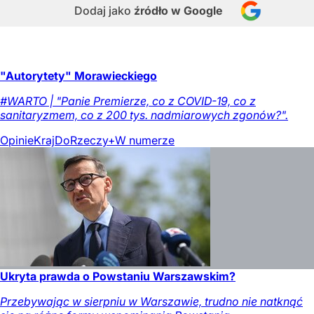
Dodaj jako
źródło w Google
"Autorytety" Morawieckiego
#WARTO | "Panie Premierze, co z COVID-19, co z
sanitaryzmem, co z 200 tys. nadmiarowych zgonów?".
Opinie
Kraj
DoRzeczy+
W numerze
Ukryta prawda o Powstaniu Warszawskim?
Przebywając w sierpniu w Warszawie, trudno nie natknąć