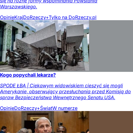
się na różne formy wspominania Powstania
Warszawskiego.
Opinie
Kraj
DoRzeczy+
Tylko na DoRzeczy.pl
Kogo popychali lekarze?
SPODE ŁBA | Ciekawym widowiskiem cieszyć się mogli
Amerykanie, obserwujący przesłuchania przed Komisją do
spraw Bezpieczeństwa Wewnętrznego Senatu USA.
Opinie
DoRzeczy+
Świat
W numerze