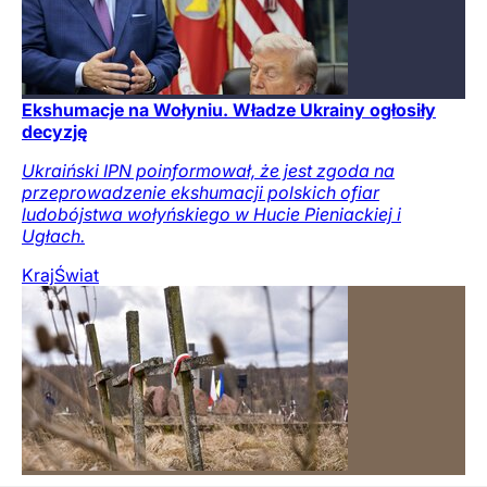
Ekshumacje na Wołyniu. Władze Ukrainy ogłosiły
decyzję
Ukraiński IPN poinformował, że jest zgoda na
przeprowadzenie ekshumacji polskich ofiar
ludobójstwa wołyńskiego w Hucie Pieniackiej i
Ugłach.
Kraj
Świat