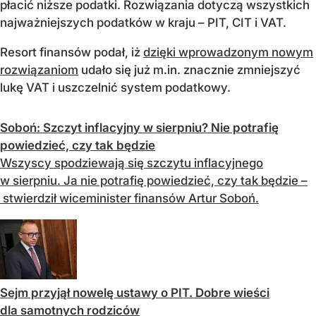
płacić niższe podatki. Rozwiązania dotyczą wszystkich
najważniejszych podatków w kraju – PIT, CIT i VAT.
Resort finansów podał, iż
dzięki wprowadzonym nowym
rozwiązaniom
udało się już m.in. znacznie zmniejszyć
lukę VAT i uszczelnić system podatkowy.
Soboń: Szczyt inflacyjny w sierpniu? Nie potrafię
powiedzieć, czy tak będzie
Wszyscy spodziewają się szczytu inflacyjnego
w sierpniu. Ja nie potrafię powiedzieć, czy tak będzie –
stwierdził wiceminister finansów Artur Soboń.
Sejm przyjął nowelę ustawy o PIT. Dobre wieści
dla samotnych rodziców