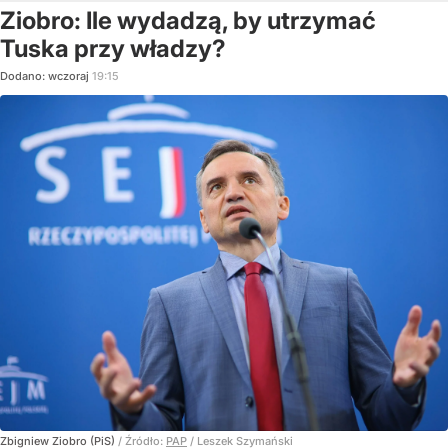
Ziobro: Ile wydadzą, by utrzymać
Tuska przy władzy?
Dodano:
wczoraj
19:15
Zbigniew Ziobro (PiS)
/ Źródło:
PAP
/
Leszek Szymański