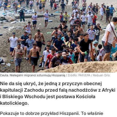
Ceuta. Nielegalni migranci szturmują Hiszpanię
/ Źródło:
PAP/EPA
/
Reduan Dris
Nie da się ukryć, że jedną z przyczyn obecnej
kapitulacji Zachodu przed falą nachodźców z Afryki
i Bliskiego Wschodu jest postawa Kościoła
katolickiego.
Pokazuje to dobrze przykład Hiszpanii. To właśnie