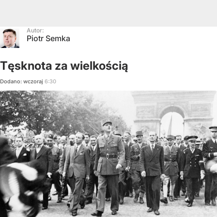
Autor:
Piotr Semka
Tęsknota za wielkością
Dodano:
wczoraj
6:30