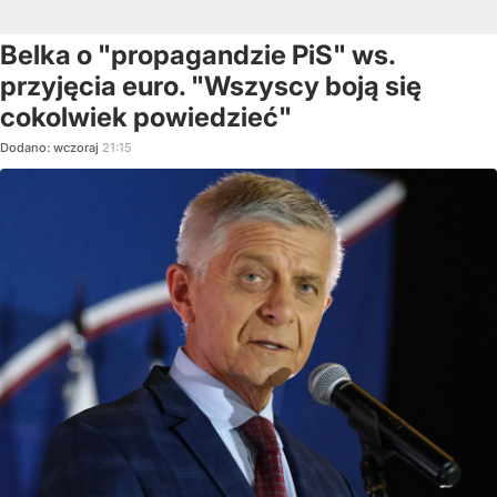
Belka o "propagandzie PiS" ws.
przyjęcia euro. "Wszyscy boją się
cokolwiek powiedzieć"
Dodano:
wczoraj
21:15