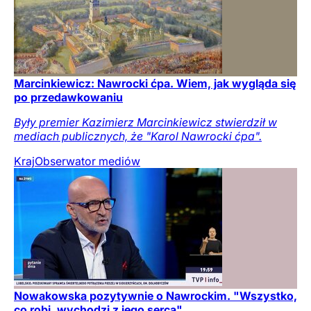
Marcinkiewicz: Nawrocki ćpa. Wiem, jak wygląda się
po przedawkowaniu
Były premier Kazimierz Marcinkiewicz stwierdził w
mediach publicznych, że "Karol Nawrocki ćpa".
Kraj
Obserwator mediów
Nowakowska pozytywnie o Nawrockim. "Wszystko,
co robi, wychodzi z jego serca"