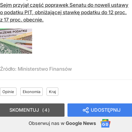
Sejm przyjął część poprawek Senatu do noweli ustawy
o podatku PIT, obniżającej stawkę podatku do 12 proc.
z 17 proc. obecnie.
Źródło:
Ministerstwo Finansów
Opinie
Ekonomia
Kraj
SKOMENTUJ
UDOSTĘPNIJ
4
Obserwuj nas
w
Google News