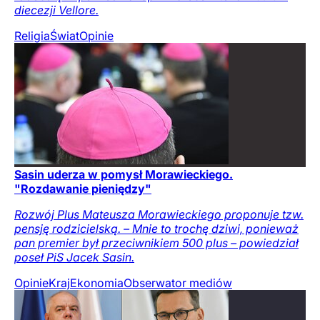
diecezji Vellore.
Religia
Świat
Opinie
Sasin uderza w pomysł Morawieckiego.
"Rozdawanie pieniędzy"
Rozwój Plus Mateusza Morawieckiego proponuje tzw.
pensję rodzicielską. – Mnie to trochę dziwi, ponieważ
pan premier był przeciwnikiem 500 plus – powiedział
poseł PiS Jacek Sasin.
Opinie
Kraj
Ekonomia
Obserwator mediów