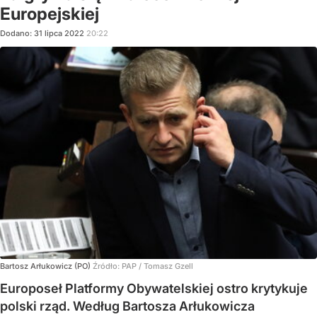
Europejskiej
Dodano:
31
lipca
2022
20:22
Bartosz Arłukowicz (PO)
Źródło:
PAP
/
Tomasz Gzell
Europoseł Platformy Obywatelskiej ostro krytykuje
polski rząd. Według Bartosza Arłukowicza