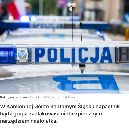
Policyjny radiowóz
/ Źródło:
PAP
/
Krzysztof Ćwik
W Kamiennej Górze na Dolnym Śląsku napastnik
bądź grupa zaatakowała niebezpiecznym
narzędziem nastolatka.