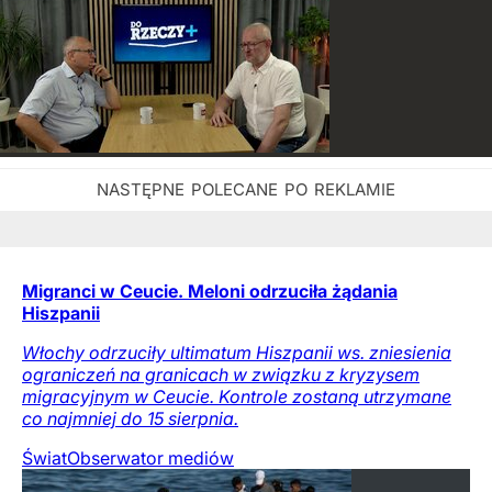
Migranci w Ceucie. Meloni odrzuciła żądania
Hiszpanii
Włochy odrzuciły ultimatum Hiszpanii ws. zniesienia
ograniczeń na granicach w związku z kryzysem
migracyjnym w Ceucie. Kontrole zostaną utrzymane
co najmniej do 15 sierpnia.
Świat
Obserwator mediów