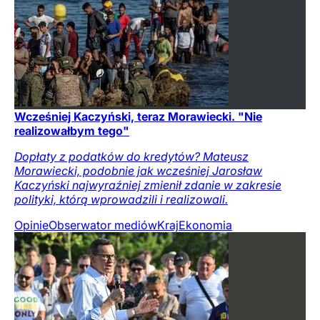
Wcześniej Kaczyński, teraz Morawiecki. "Nie
realizowałbym tego"
Dopłaty z podatków do kredytów? Mateusz
Morawiecki, podobnie jak wcześniej Jarosław
Kaczyński najwyraźniej zmienił zdanie w zakresie
polityki, którą wprowadzili i realizowali.
Opinie
Obserwator mediów
Kraj
Ekonomia