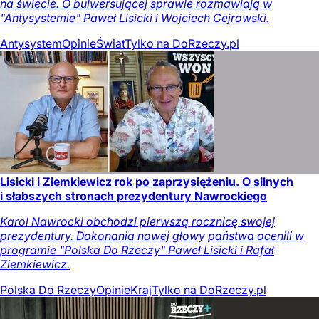
na świecie. O bulwersującej sprawie rozmawiają w
"Antysystemie" Paweł Lisicki i Wojciech Cejrowski.
Antysystem
Opinie
Świat
Tylko na DoRzeczy.pl
Lisicki i Ziemkiewicz rok po zaprzysiężeniu. O silnych
i słabszych stronach prezydentury Nawrockiego
Karol Nawrocki obchodzi pierwszą rocznicę swojej
prezydentury. Dokonania nowej głowy państwa ocenili w
programie "Polska Do Rzeczy" Paweł Lisicki i Rafał
Ziemkiewicz.
Polska Do Rzeczy
Opinie
Kraj
Tylko na DoRzeczy.pl