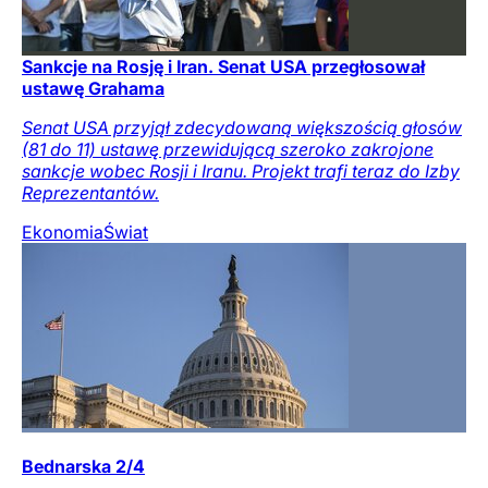
Sankcje na Rosję i Iran. Senat USA przegłosował
ustawę Grahama
Senat USA przyjął zdecydowaną większością głosów
(81 do 11) ustawę przewidującą szeroko zakrojone
sankcje wobec Rosji i Iranu. Projekt trafi teraz do Izby
Reprezentantów.
Ekonomia
Świat
Bednarska 2/4