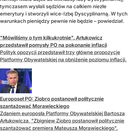
tymczasem wysłali sędziów na całkiem niezłe
emerytury i stworzyli wice-Izbę Dyscyplinarną. W tych
warunkach pieniędzy pewnie nie będzie – powiedział.
"Mówiliśmy o tym kilkukrotnie". Arłukowicz
przedstawił pomysły PO na pokonanie inflacji
Polityk opozycji przedstawił trzy główne propozycje
Platformy Obywatelskiej na obniżenie poziomu inflacji.
Europoseł PO: Ziobro postanowił politycznie
szantażować Morawieckiego
Zdaniem europosła Platformy Obywatelskiej Bartosza
Arłukowicza, "Zbigniew Ziobro postanowił politycznie
szantażować premiera Mateusza Morawieckiego".