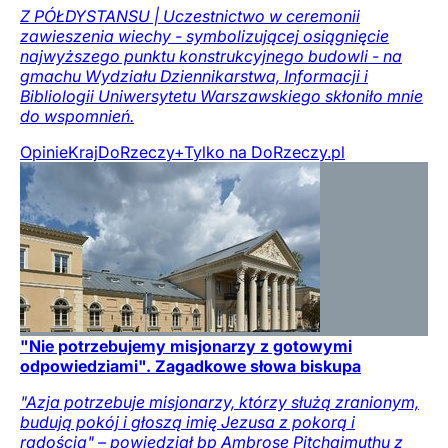
Z PÓŁDYSTANSU | Uczestnictwo w ceremonii
zawieszenia wiechy - symbolizującej osiągnięcie
najwyższego punktu konstrukcyjnego budowli - na
gmachu Wydziału Dziennikarstwa, Informacji i
Bibliologii Uniwersytetu Warszawskiego skłoniło mnie
do wspomnień.
Opinie
Kraj
DoRzeczy+
Tylko na DoRzeczy.pl
"Nie potrzebujemy misjonarzy z gotowymi
odpowiedziami". Zagadkowe słowa biskupa
"Azja potrzebuje misjonarzy, którzy służą zranionym,
budują pokój i głoszą imię Jezusa z pokorą i
radością" – powiedział bp Ambrose Pitchaimuthu z