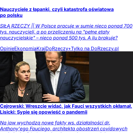
Nauczyciele z łapanki, czyli katastrofa oświatowa
po polsku
SIŁĄ RZECZY || W Polsce pracuje w sumie nieco ponad 700
tys. nauczycieli, a po przeliczeniu na "pełne etaty
nauczycielskie" – nieco ponad 500 tys. A ilu brakuje?
Opinie
Ekonomia
Kraj
DoRzeczy+
Tylko na DoRzeczy.pl
Cejrowski: Wreszcie widać, jak Fauci wszystkich okłamał.
Lisicki: Sypie się opowieść o pandemii
Na jaw wychodzą nowe fakty ws. działalności dr.
Anthony'ego Fauciego, architekta obostrzeń covidowych