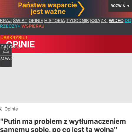
ROZWIŃ
▼
KRAJ
ŚWIAT
OPINIE
HISTORIA
TYGODNIK
KSIĄŻKI
WIDEO
DO
RZECZY+
WSPIERAJ
SUBSKRYBUJ
OPINIE
ZALOGUJ
MENU
Opinie
"Putin ma problem z wytłumaczeniem
samemu sobie, po co jest ta wojna"