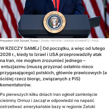
Prezydent USA Donald Trump
/ Źródło:
PAP/EPA
/
AARON SCHWARTZ / POOL
W RZECZY SAMEJ | Od początku, a więc od lutego
2026 r., kiedy to Izrael i USA przeprowadziły atak
na Iran, nie mogłem zrozumieć jednego –
entuzjazmu (muszę przyznać ostatnio nieco
przygasającego) polskich, głównie prawicowych (a
ściślej rzecz biorąc, związanych z PiS)
komentatorów.
Po pierwszych kilku dniach Iran ogłosił zamknięcie
cieśniny Ormuz i zaczął w odpowiedzi na napaść
ostrzeliwać amerykańskie bazy w regionie Zatoki