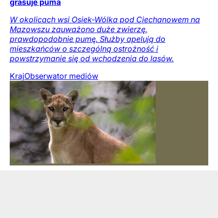
grasuje puma
W okolicach wsi Osiek-Wólka pod Ciechanowem na
Mazowszu zauważono duże zwierzę,
prawdopodobnie pumę. Służby apelują do
mieszkańców o szczególną ostrożność i
powstrzymanie się od wchodzenia do lasów.
Kraj
Obserwator mediów