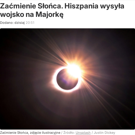
Zaćmienie Słońca. Hiszpania wysyła
wojsko na Majorkę
Dodano:
dzisiaj
20:51
Zaćmienie Słońca, zdjęcie ilustracyjne
/ Źródło:
Unsplash
/
Justin Dickey