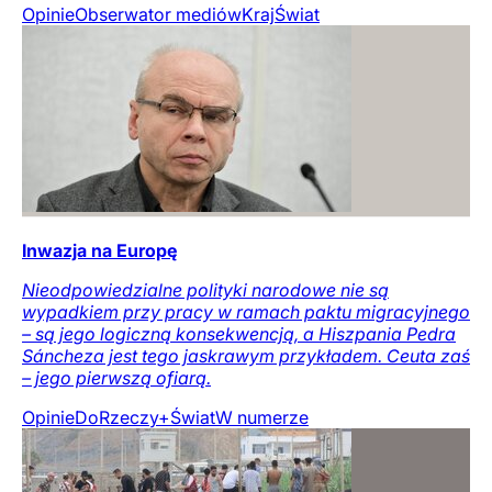
Opinie
Obserwator mediów
Kraj
Świat
Inwazja na Europę
Nieodpowiedzialne polityki narodowe nie są
wypadkiem przy pracy w ramach paktu migracyjnego
– są jego logiczną konsekwencją, a Hiszpania Pedra
Sáncheza jest tego jaskrawym przykładem. Ceuta zaś
– jego pierwszą ofiarą.
Opinie
DoRzeczy+
Świat
W numerze