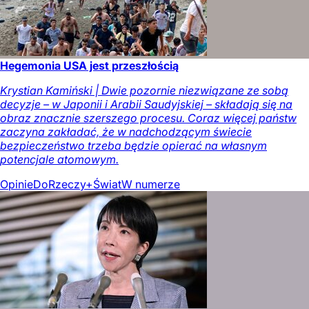
Hegemonia USA jest przeszłością
Krystian Kamiński | Dwie pozornie niezwiązane ze sobą
decyzje – w Japonii i Arabii Saudyjskiej – składają się na
obraz znacznie szerszego procesu. Coraz więcej państw
zaczyna zakładać, że w nadchodzącym świecie
bezpieczeństwo trzeba będzie opierać na własnym
potencjale atomowym.
Opinie
DoRzeczy+
Świat
W numerze