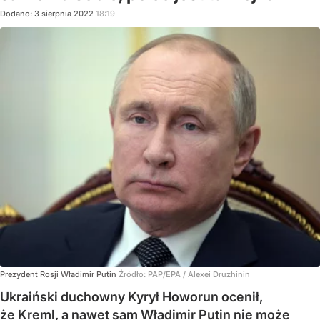
Dodano:
3
sierpnia
2022
18:19
Prezydent Rosji Władimir Putin
Źródło:
PAP/EPA
/
Alexei Druzhinin
Ukraiński duchowny Kyrył Howorun ocenił,
że Kreml, a nawet sam Władimir Putin nie może