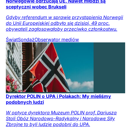
Norwegowie odrzucają UE. Nawet młodzi są
sceptyczni wobec Brukseli
Gdyby referendum w sprawie przystąpienia Norwegii
do Unii Europejskiej odbyło się dzisiaj, 49 proc.
obywateli zagłosowałoby przeciwko członkostwu.
Świat
Sondaż
Obserwator mediów
Dyrektor POLIN o UPA i Polakach: My mieliśmy
podobnych ludzi
W optyce dyrektora Muzeum POLIN prof. Dariusza
Stoli Obóz Narodowo-Radykalny i Narodowe Siły
Zbrojne to byli ludzie podobni do UPA.