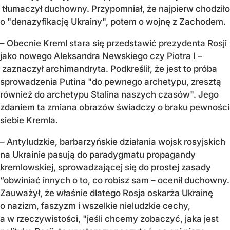
tłumaczył duchowny. Przypomniał, że najpierw chodziło
o "denazyfikację Ukrainy", potem o wojnę z Zachodem.
– Obecnie Kreml stara się przedstawić
prezydenta Rosji
jako nowego Aleksandra Newskiego czy Piotra I
–
zaznaczył archimandryta. Podkreślił, że jest to próba
sprowadzenia Putina "do pewnego archetypu, zresztą
również do archetypu Stalina naszych czasów". Jego
zdaniem ta zmiana obrazów świadczy o braku pewności
siebie Kremla.
– Antyludzkie, barbarzyńskie działania wojsk rosyjskich
na Ukrainie pasują do paradygmatu propagandy
kremlowskiej, sprowadzającej się do prostej zasady
“obwiniać innych o to, co robisz sam – ocenił duchowny.
Zauważył, że właśnie dlatego Rosja oskarża Ukrainę
o nazizm, faszyzm i wszelkie nieludzkie cechy,
a w rzeczywistości, "jeśli chcemy zobaczyć, jaka jest