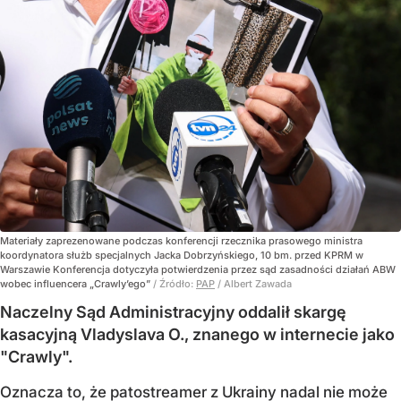
Materiały zaprezenowane podczas konferencji rzecznika prasowego ministra
koordynatora służb specjalnych Jacka Dobrzyńskiego, 10 bm. przed KPRM w
Warszawie Konferencja dotyczyła potwierdzenia przez sąd zasadności działań ABW
wobec influencera „Crawly’ego”
/ Źródło:
PAP
/
Albert Zawada
Naczelny Sąd Administracyjny oddalił skargę
kasacyjną Vladyslava O., znanego w internecie jako
"Crawly".
Oznacza to, że patostreamer z Ukrainy nadal nie może