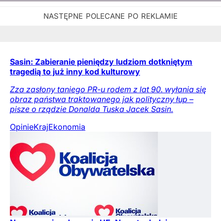
Sasin: Zabieranie pieniędzy ludziom dotkniętym
tragedią to już inny kod kulturowy
Zza zasłony taniego PR-u rodem z lat 90. wyłania się
obraz państwa traktowanego jak polityczny łup –
pisze o rządzie Donalda Tuska Jacek Sasin.
Opinie
Kraj
Ekonomia