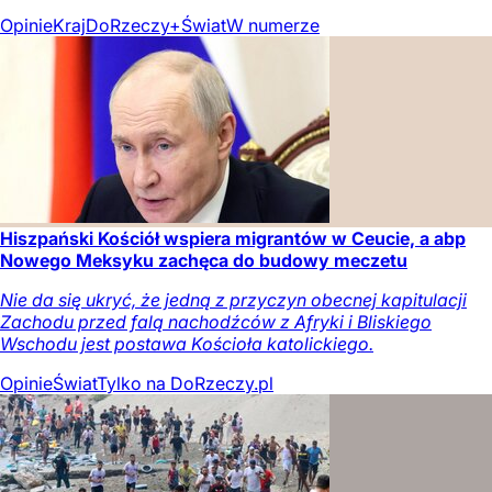
Opinie
Kraj
DoRzeczy+
Świat
W numerze
Hiszpański Kościół wspiera migrantów w Ceucie, a abp
Nowego Meksyku zachęca do budowy meczetu
Nie da się ukryć, że jedną z przyczyn obecnej kapitulacji
Zachodu przed falą nachodźców z Afryki i Bliskiego
Wschodu jest postawa Kościoła katolickiego.
Opinie
Świat
Tylko na DoRzeczy.pl