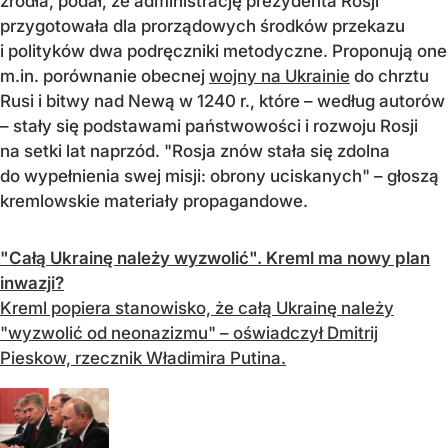
źródła, podał, że administrację prezydenta Rosji
przygotowała dla prorządowych środków przekazu
i polityków dwa podręczniki metodyczne. Proponują one
m.in. porównanie obecnej
wojny na Ukrainie
do chrztu
Rusi i bitwy nad Newą w 1240 r., które – według autorów
– stały się podstawami państwowości i rozwoju Rosji
na setki lat naprzód. "Rosja znów stała się zdolna
do wypełnienia swej misji: obrony uciskanych" – głoszą
kremlowskie materiały propagandowe.
"Całą Ukrainę należy wyzwolić". Kreml ma nowy plan
inwazji?
Kreml popiera stanowisko, że całą Ukrainę należy
"wyzwolić od neonazizmu" – oświadczył Dmitrij
Pieskow, rzecznik Władimira Putina.