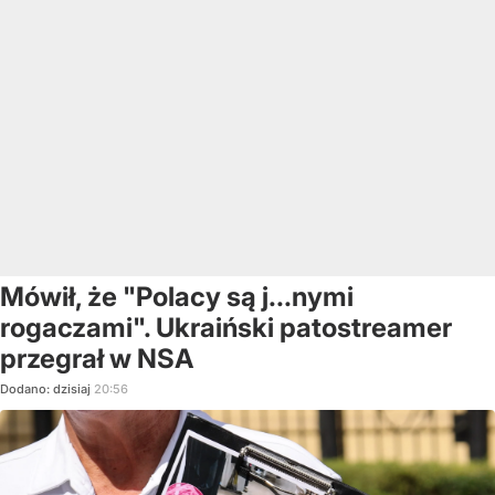
Mówił, że "Polacy są j...nymi
rogaczami". Ukraiński patostreamer
przegrał w NSA
Dodano:
dzisiaj
20:56