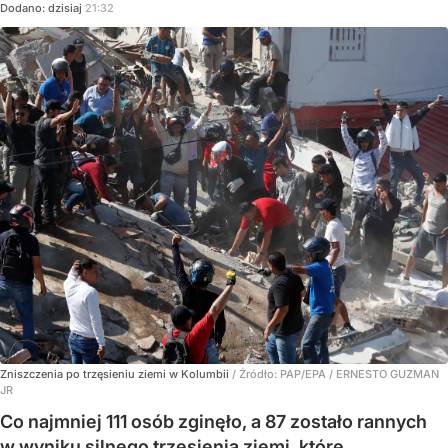
Dodano:
dzisiaj
21:32
Zniszczenia po trzęsieniu ziemi w Kolumbii
/ Źródło:
PAP/EPA
/
ERNESTO GUZMAN
JR
Co najmniej 111 osób zginęło, a 87 zostało rannych
w wyniku silnego trzęsienia ziemi, które