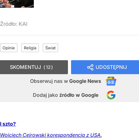
Źródło:
KAI
Opinie
Religia
Świat
SKOMENTUJ
UDOSTĘPNIJ
12
Obserwuj nas
w
Google News
Dodaj jako
źródło w Google
I szto?
Wojciech Cejrowski korespondencja z USA.