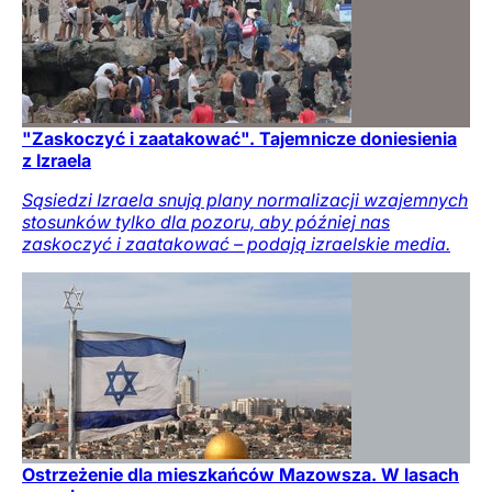
"Zaskoczyć i zaatakować". Tajemnicze doniesienia
z Izraela
Sąsiedzi Izraela snują plany normalizacji wzajemnych
stosunków tylko dla pozoru, aby później nas
zaskoczyć i zaatakować – podają izraelskie media.
Ostrzeżenie dla mieszkańców Mazowsza. W lasach