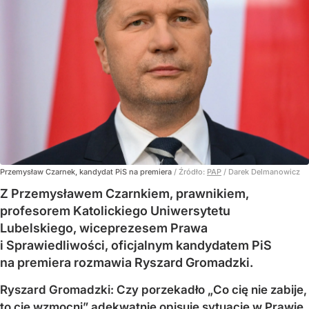
Przemysław Czarnek, kandydat PiS na premiera
/ Źródło:
PAP
/
Darek Delmanowicz
Z Przemysławem Czarnkiem, prawnikiem,
profesorem Katolickiego Uniwersytetu
Lubelskiego, wiceprezesem Prawa
i Sprawiedliwości, oficjalnym kandydatem PiS
na premiera rozmawia Ryszard Gromadzki.
Ryszard Gromadzki: Czy porzekadło „Co cię nie zabije,
to cię wzmocni” adekwatnie opisuje sytuację w Prawie