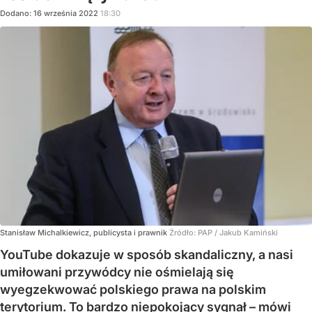
Dodano:
16
września
2022
18:30
Stanisław Michalkiewicz, publicysta i prawnik
Źródło:
PAP
/
Jakub Kamiński
YouTube dokazuje w sposób skandaliczny, a nasi
umiłowani przywódcy nie ośmielają się
wyegzekwować polskiego prawa na polskim
terytorium. To bardzo niepokojący sygnał – mówi