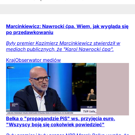
Marcinkiewicz: Nawrocki ćpa. Wiem, jak wygląda się
po przedawkowaniu
Były premier Kazimierz Marcinkiewicz stwierdził w
mediach publicznych, że "Karol Nawrocki ćpa".
Kraj
Obserwator mediów
Belka o "propagandzie PiS" ws. przyjęcia euro.
"Wszyscy boją się cokolwiek powiedzieć"