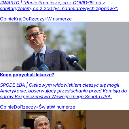
#WARTO | "Panie Premierze, co z COVID-19, co z
sanitaryzmem, co z 200 tys. nadmiarowych zgonów?".
Opinie
Kraj
DoRzeczy+
W numerze
Kogo popychali lekarze?
SPODE ŁBA | Ciekawym widowiskiem cieszyć się mogli
Amerykanie, obserwujący przesłuchania przed Komisją do
spraw Bezpieczeństwa Wewnętrznego Senatu USA.
Opinie
DoRzeczy+
Świat
W numerze