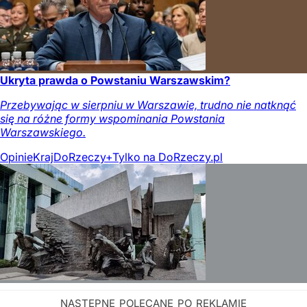
Ukryta prawda o Powstaniu Warszawskim?
Przebywając w sierpniu w Warszawie, trudno nie natknąć
się na różne formy wspominania Powstania
Warszawskiego.
Opinie
Kraj
DoRzeczy+
Tylko na DoRzeczy.pl