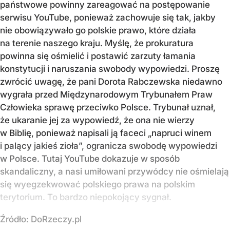
państwowe powinny zareagować na postępowanie
serwisu YouTube, ponieważ zachowuje się tak, jakby
nie obowiązywało go polskie prawo, które działa
na terenie naszego kraju. Myślę, że prokuratura
powinna się ośmielić i postawić zarzuty łamania
konstytucji i naruszania swobody wypowiedzi. Proszę
zwrócić uwagę, że pani Dorota Rabczewska niedawno
wygrała przed Międzynarodowym Trybunałem Praw
Człowieka sprawę przeciwko Polsce. Trybunał uznał,
że ukaranie jej za wypowiedź, że ona nie wierzy
w Biblię, ponieważ napisali ją faceci „napruci winem
i palący jakieś zioła”, ogranicza swobodę wypowiedzi
w Polsce. Tutaj YouTube dokazuje w sposób
skandaliczny, a nasi umiłowani przywódcy nie ośmielają
się wyegzekwować polskiego prawa na polskim
terytorium. To bardzo niepokojący sygnał.
Źródło:
DoRzeczy.pl