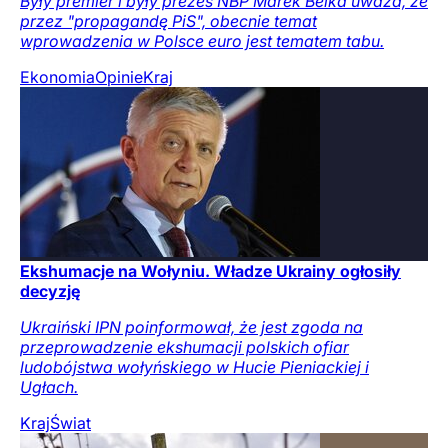
Były premier i były prezes NBP Marek Belka uważa, że
przez "propagandę PiS", obecnie temat
wprowadzenia w Polsce euro jest tematem tabu.
Ekonomia
Opinie
Kraj
Ekshumacje na Wołyniu. Władze Ukrainy ogłosiły
decyzję
Ukraiński IPN poinformował, że jest zgoda na
przeprowadzenie ekshumacji polskich ofiar
ludobójstwa wołyńskiego w Hucie Pieniackiej i
Ugłach.
Kraj
Świat