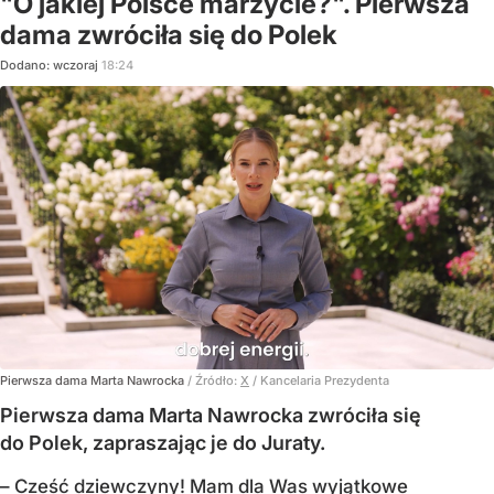
"O jakiej Polsce marzycie?". Pierwsza
dama zwróciła się do Polek
Dodano:
wczoraj
18:24
Pierwsza dama Marta Nawrocka
/ Źródło:
X
/
Kancelaria Prezydenta
Pierwsza dama Marta Nawrocka zwróciła się
do Polek, zapraszając je do Juraty.
–
Cześć dziewczyny! Mam dla Was wyjątkowe