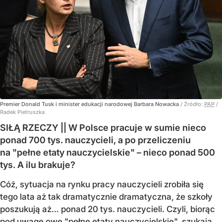
Premier Donald Tusk i minister edukacji narodowej Barbara Nowacka
/ Źródło:
PAP
/
Radek Pietruszka
SIŁĄ RZECZY || W Polsce pracuje w sumie nieco
ponad 700 tys. nauczycieli, a po przeliczeniu
na "pełne etaty nauczycielskie" – nieco ponad 500
tys. A ilu brakuje?
Cóż, sytuacja na rynku pracy nauczycieli zrobiła się
tego lata aż tak dramatycznie dramatyczna, że szkoły
poszukują aż… ponad 20 tys. nauczycieli. Czyli, biorąc
pod uwagę owe "pełne etaty nauczycielskie", szukają