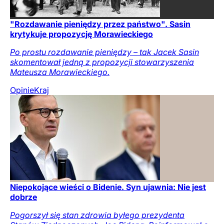
"Rozdawanie pieniędzy przez państwo". Sasin
krytykuje propozycję Morawieckiego
Po prostu rozdawanie pieniędzy – tak Jacek Sasin
skomentował jedną z propozycji stowarzyszenia
Mateusza Morawieckiego.
Opinie
Kraj
Niepokojące wieści o Bidenie. Syn ujawnia: Nie jest
dobrze
Pogorszył się stan zdrowia byłego prezydenta