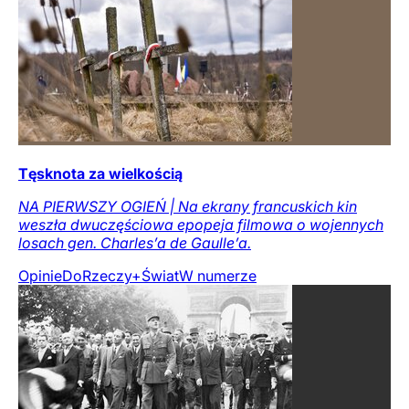
Tęsknota za wielkością
NA PIERWSZY OGIEŃ | Na ekrany francuskich kin
weszła dwuczęściowa epopeja filmowa o wojennych
losach gen. Charles’a de Gaulle’a.
Opinie
DoRzeczy+
Świat
W numerze