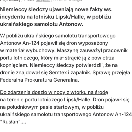
Flaga Niemcy
/ Źródło:
Unsplash
/
Christian Wiediger
Niemieccy śledczy ujawniają nowe fakty ws.
incydentu na lotnisku Lipsk/Halle, w pobliżu
ukraińskiego samolotu Antonow.
W pobliżu ukraińskiego samolotu transportowego
Antonow An-124 pojawił się dron wyposażony
w materiał wybuchowy. Maszynę zauważył pracownik
portu lotniczego, który miał strącić ją z powietrza
kopnięciem. Niemieccy śledczy potwierdzili, że na
dronie znajdował się Semtex i zapalnik. Sprawę przejęła
Federalna Prokuratura Generalna.
Do zdarzenia doszło w nocy z wtorku na środę
na terenie portu lotniczego Lipsk/Halle. Dron pojawił się
na południowym pasie startowym, w pobliżu
ukraińskiego samolotu transportowego Antonow An-124
"Rusłan"....