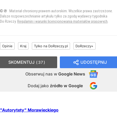
© ℗
Materiał chroniony prawem autorskim. Wszelkie prawa zastrzeżone.
Dalsze rozpowszechnianie artykułu tylko za zgodą wydawcy tygodnika
Do Rzeczy.
Regulamin i warunki licencjonowania materiałów prasowych
.
Opinie
Kraj
Tylko na DoRzeczy.pl
DoRzeczy+
SKOMENTUJ
UDOSTĘPNIJ
37
Obserwuj nas
w
Google News
Dodaj jako
źródło w Google
"Autorytety" Morawieckiego