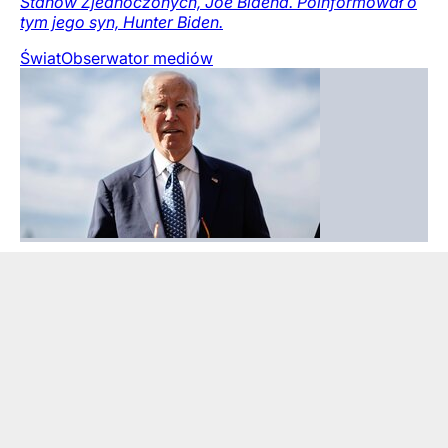
Stanów Zjednoczonych, Joe Bidena. Poinformował o
tym jego syn, Hunter Biden.
Świat
Obserwator mediów