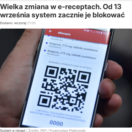
Wielka zmiana w e-receptach. Od 13
września system zacznie je blokować
Dodano:
wczoraj
21:00
System e-recept
/ Źródło:
PAP
/
Przemysław Piątkowski