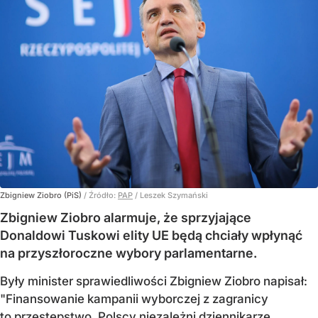
Zbigniew Ziobro (PiS)
/ Źródło:
PAP
/
Leszek Szymański
Zbigniew Ziobro alarmuje, że sprzyjające
Donaldowi Tuskowi elity UE będą chciały wpłynąć
na przyszłoroczne wybory parlamentarne.
Były minister sprawiedliwości Zbigniew Ziobro napisał:
"Finansowanie kampanii wyborczej z zagranicy
to przestępstwo. Polscy niezależni dziennikarze