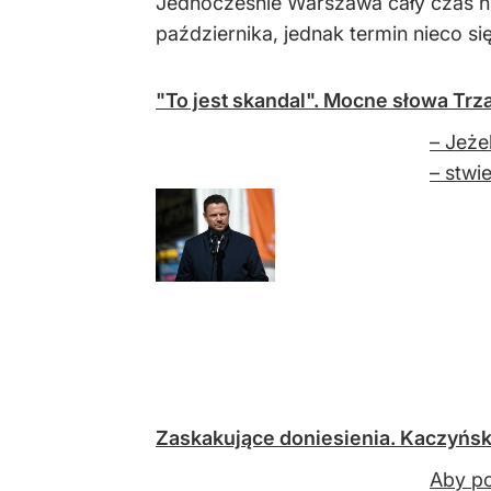
Jednocześnie Warszawa cały czas ni
października, jednak termin nieco si
"To jest skandal". Mocne słowa Tr
– Jeże
– stwi
Zaskakujące doniesienia. Kaczyński
Aby po