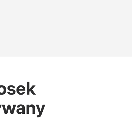
iosek
wywany