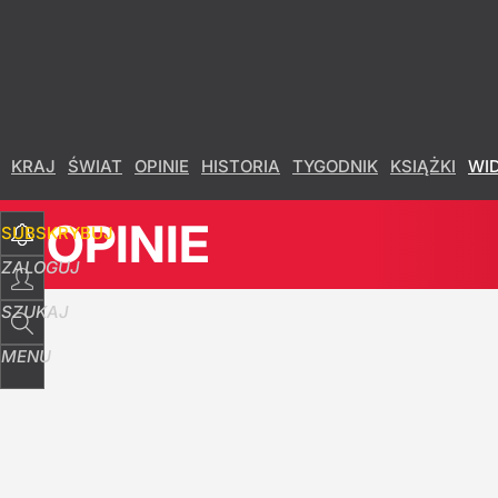
Udostępnij
4
Skomentuj
KRAJ
ŚWIAT
OPINIE
HISTORIA
TYGODNIK
KSIĄŻKI
WI
OPINIE
SUBSKRYBUJ
ZALOGUJ
SZUKAJ
MENU