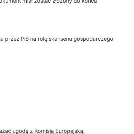
Dokument miał zostać złożony do końca
ana przez PiS na rolę skansenu gospodarczego
ażać ugodę z Komisją Europejską.