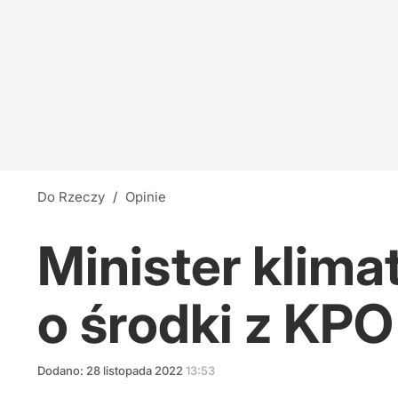
Do Rzeczy
/
Opinie
Minister klima
o środki z KP
Dodano:
28
listopada
2022
13:53