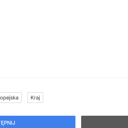
ropejska
Kraj
ĘPNIJ