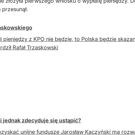
e złożyła pierwszego wniosku o wypłatę pieniędzy. 
ę przesunął.
zaskowskiego
li pieniędzy z KPO nie będzie, to Polska będzie skaz
erdził Rafał Trzaskowski
 jednak zdecyduje się ustąpić?
zyskać unijne fundusze Jarosław Kaczyński ma rozw