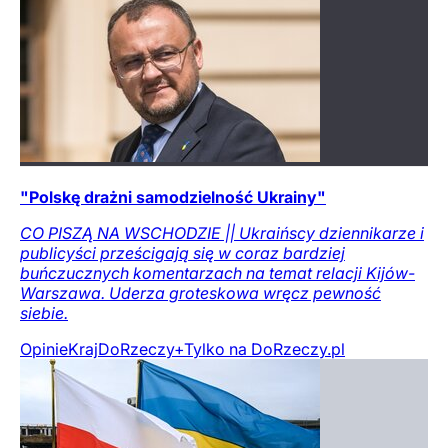
"Polskę drażni samodzielność Ukrainy"
CO PISZĄ NA WSCHODZIE || Ukraińscy dziennikarze i
publicyści prześcigają się w coraz bardziej
buńczucznych komentarzach na temat relacji Kijów-
Warszawa. Uderza groteskowa wręcz pewność
siebie.
Opinie
Kraj
DoRzeczy+
Tylko na DoRzeczy.pl