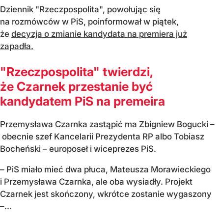
Dziennik "Rzeczpospolita", powołując się
na rozmówców w PiS, poinformował w piątek,
że
decyzja o zmianie kandydata na premiera już
zapadła.
"Rzeczpospolita" twierdzi,
że Czarnek przestanie być
kandydatem PiS na premeira
Przemysława Czarnka zastąpić ma Zbigniew Bogucki –
obecnie szef Kancelarii Prezydenta RP albo Tobiasz
Bocheński – europoseł i wiceprezes PiS.
– PiS miało mieć dwa płuca, Mateusza Morawieckiego
i Przemysława Czarnka, ale oba wysiadły. Projekt
Czarnek jest skończony, wkrótce zostanie wygaszony
–...