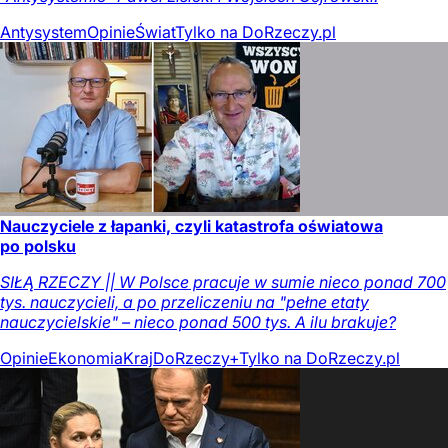
Antysystem
Opinie
Świat
Tylko na DoRzeczy.pl
Nauczyciele z łapanki, czyli katastrofa oświatowa
po polsku
SIŁĄ RZECZY || W Polsce pracuje w sumie nieco ponad 700
tys. nauczycieli, a po przeliczeniu na "pełne etaty
nauczycielskie" – nieco ponad 500 tys. A ilu brakuje?
Opinie
Ekonomia
Kraj
DoRzeczy+
Tylko na DoRzeczy.pl