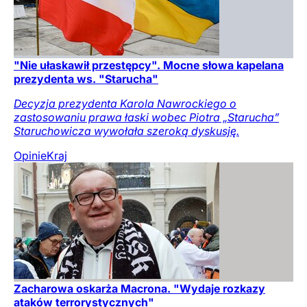
"Nie ułaskawił przestępcy". Mocne słowa kapelana
prezydenta ws. "Starucha"
Decyzja prezydenta Karola Nawrockiego o
zastosowaniu prawa łaski wobec Piotra „Starucha”
Staruchowicza wywołała szeroką dyskusję.
Opinie
Kraj
Zacharowa oskarża Macrona. "Wydaje rozkazy
ataków terrorystycznych"