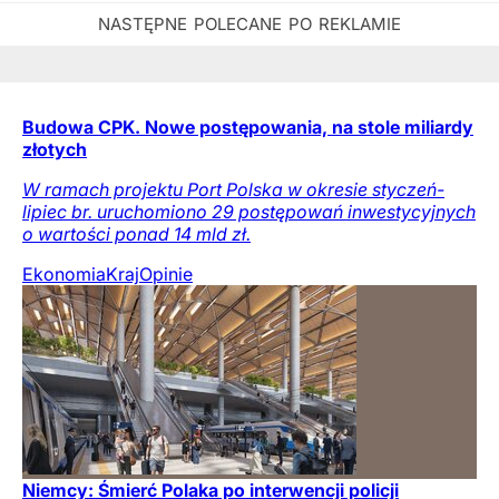
Budowa CPK. Nowe postępowania, na stole miliardy
złotych
W ramach projektu Port Polska w okresie styczeń-
lipiec br. uruchomiono 29 postępowań inwestycyjnych
o wartości ponad 14 mld zł.
Ekonomia
Kraj
Opinie
Niemcy: Śmierć Polaka po interwencji policji