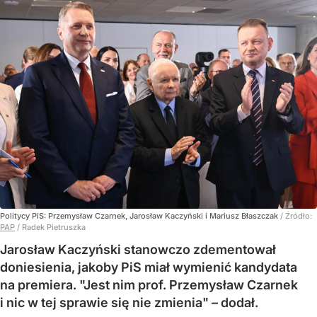
Politycy PiS: Przemysław Czarnek, Jarosław Kaczyński i Mariusz Błaszczak
/ Źródło:
PAP
/
Radek Pietruszka
Jarosław Kaczyński stanowczo zdementował
doniesienia, jakoby PiS miał wymienić kandydata
na premiera. "Jest nim prof. Przemysław Czarnek
i nic w tej sprawie się nie zmienia" – dodał.