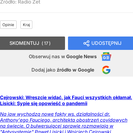
Źródło:
Radio Zet
Opinie
Kraj
SKOMENTUJ
UDOSTĘPNIJ
17
Obserwuj nas
w
Google News
Dodaj jako
źródło w Google
Cejrowski: Wreszcie widać, jak Fauci wszystkich okłamał.
Lisicki: Sypie się opowieść o pandemii
Na jaw wychodzą nowe fakty ws. działalności dr.
Anthony'ego Fauciego, architekta obostrzeń covidowych
na świecie. O bulwersującej sprawie rozmawiają w
"Antysystemie" Paweł Lisicki i Wojciech Cejrowski.