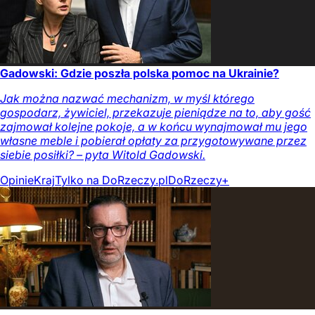
Gadowski: Gdzie poszła polska pomoc na Ukrainie?
Jak można nazwać mechanizm, w myśl którego
gospodarz, żywiciel, przekazuje pieniądze na to, aby gość
zajmował kolejne pokoje, a w końcu wynajmował mu jego
własne meble i pobierał opłaty za przygotowywane przez
siebie posiłki? – pyta Witold Gadowski.
Opinie
Kraj
Tylko na DoRzeczy.pl
DoRzeczy+