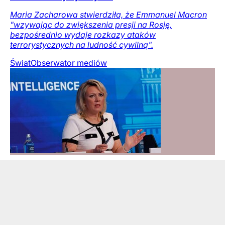
Maria Zacharowa stwierdziła, że Emmanuel Macron
"wzywając do zwiększenia presji na Rosję,
bezpośrednio wydaje rozkazy ataków
terrorystycznych na ludność cywilną".
Świat
Obserwator mediów