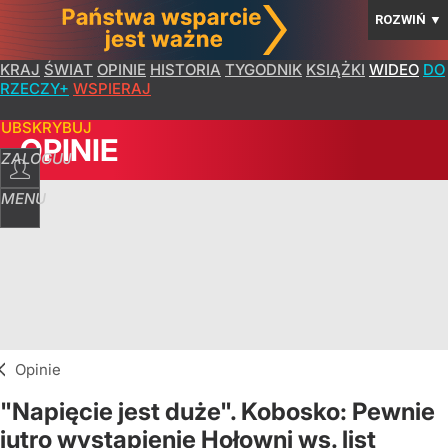
ROZWIŃ
▼
KRAJ
ŚWIAT
OPINIE
HISTORIA
TYGODNIK
KSIĄŻKI
WIDEO
DO
RZECZY+
WSPIERAJ
SUBSKRYBUJ
OPINIE
ZALOGUJ
MENU
Opinie
"Napięcie jest duże". Kobosko: Pewnie
jutro wystąpienie Hołowni ws. list