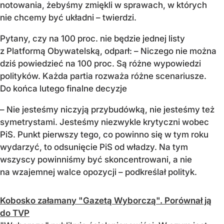
notowania, żebyśmy zmiękli w sprawach, w których
nie chcemy być układni – twierdzi.
Pytany, czy na 100 proc. nie będzie jednej listy
z Platformą Obywatelską, odparł: – Niczego nie można
dziś powiedzieć na 100 proc. Są różne wypowiedzi
polityków. Każda partia rozważa różne scenariusze.
Do końca lutego finalne decyzje
– Nie jesteśmy niczyją przybudówką, nie jesteśmy też
symetrystami. Jesteśmy niezwykle krytyczni wobec
PiS. Punkt pierwszy tego, co powinno się w tym roku
wydarzyć, to odsunięcie PiS od władzy. Na tym
wszyscy powinniśmy być skoncentrowani, a nie
na wzajemnej walce opozycji – podkreślał polityk.
Kobosko załamany "Gazetą Wyborczą". Porównał ją
do TVP