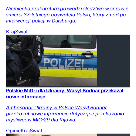
Niemiecka prokuratura prowadzi śledztwo w sprawie
śmierci 37-letniego obywatela Polski, który zmarł po
interwencji policji w Duisburgu.
Kraj
Świat
Polskie MiG-i dla Ukrainy. Wasyl Bodnar przekazał
nowe informacje
Ambasador Ukrainy w Polsce Wasyl Bodnar
przekazał nowe informacje dotyczące przekazania
myśliwców MiG-29 dla Kijowa.
Opinie
Kraj
Świat