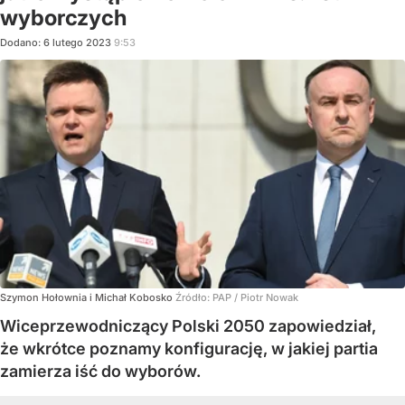
wyborczych
Dodano:
6
lutego
2023
9:53
Szymon Hołownia i Michał Kobosko
Źródło:
PAP
/
Piotr Nowak
Wiceprzewodniczący Polski 2050 zapowiedział,
że wkrótce poznamy konfigurację, w jakiej partia
zamierza iść do wyborów.