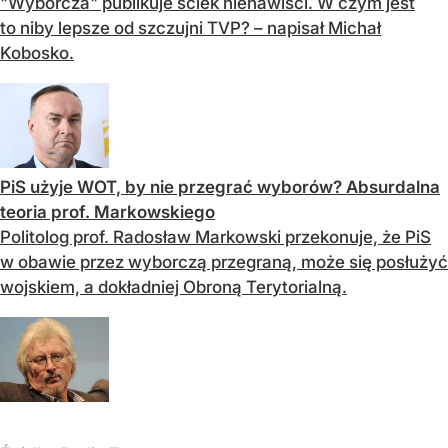
"Wyborcza" publikuje ściek nienawiści. W czym jest
to niby lepsze od szczujni TVP? – napisał Michał
Kobosko.
PiS użyje WOT, by nie przegrać wyborów? Absurdalna
teoria prof. Markowskiego
Politolog prof. Radosław Markowski przekonuje, że PiS
w obawie przez wyborczą przegraną, może się posłużyć
wojskiem, a dokładniej Obroną Terytorialną.