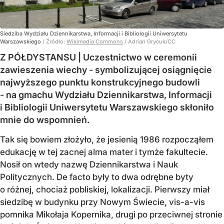
Siedziba Wydziału Dziennikarstwa, Informacji i Bibliologii Uniwersytetu
Warszawskiego
/ Źródło:
Wikimedia Commons
/
Adrian Grycuk/CC
Z PÓŁDYSTANSU | Uczestnictwo w ceremonii
zawieszenia wiechy - symbolizującej osiągnięcie
najwyższego punktu konstrukcyjnego budowli
- na gmachu Wydziału Dziennikarstwa, Informacji
i Bibliologii Uniwersytetu Warszawskiego skłoniło
mnie do wspomnień.
Tak się bowiem złożyło, że jesienią 1986 rozpocząłem
edukację w tej zacnej alma mater i tymże fakultecie.
Nosił on wtedy nazwę Dziennikarstwa i Nauk
Politycznych. De facto były to dwa odrębne byty
o różnej, chociaż pobliskiej, lokalizacji. Pierwszy miał
siedzibę w budynku przy Nowym Świecie, vis-a-vis
pomnika Mikołaja Kopernika, drugi po przeciwnej stronie