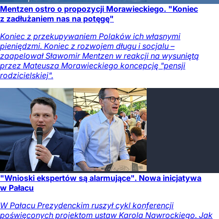
Mentzen ostro o propozycji Morawieckiego. "Koniec
z zadłużaniem nas na potęgę"
Koniec z przekupywaniem Polaków ich własnymi
pieniędzmi. Koniec z rozwojem długu i socjalu –
zaapelował Sławomir Mentzen w reakcji na wysuniętą
przez Mateusza Morawieckiego koncepcję "pensji
rodzicielskiej".
"Wnioski ekspertów są alarmujące". Nowa inicjatywa
w Pałacu
W Pałacu Prezydenckim ruszył cykl konferencji
poświęconych projektom ustaw Karola Nawrockiego. Jak