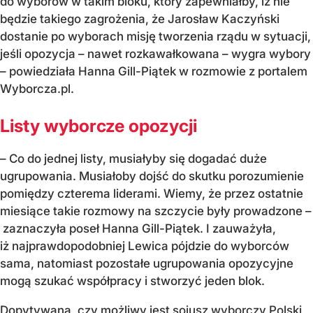
do wyborów w takim bloku, który zapewniałby, iż nie
będzie takiego zagrożenia, że Jarosław Kaczyński
dostanie po wyborach misję tworzenia rządu w sytuacji,
jeśli opozycja – nawet rozkawałkowana – wygra wybory
– powiedziała Hanna Gill-Piątek w rozmowie z portalem
Wyborcza.pl.
Listy wyborcze opozycji
– Co do jednej listy, musiałyby się dogadać duże
ugrupowania. Musiałoby dojść do skutku porozumienie
pomiędzy czterema liderami. Wiemy, że przez ostatnie
miesiące takie rozmowy na szczycie były prowadzone –
zaznaczyła poseł Hanna Gill-Piątek. I zauważyła,
iż najprawdopodobniej Lewica pójdzie do wyborców
sama, natomiast pozostałe ugrupowania opozycyjne
mogą szukać współpracy i stworzyć jeden blok.
Dopytywana, czy możliwy jest
sojusz wyborczy Polski