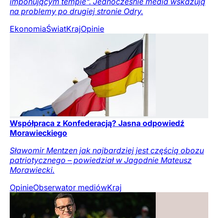
imponującym tempie". Jednocześnie media wskazują
na problemy po drugiej stronie Odry.
Ekonomia
Świat
Kraj
Opinie
Współpraca z Konfederacją? Jasna odpowiedź
Morawieckiego
Sławomir Mentzen jak najbardziej jest częścią obozu
patriotycznego – powiedział w Jagodnie Mateusz
Morawiecki.
Opinie
Obserwator mediów
Kraj