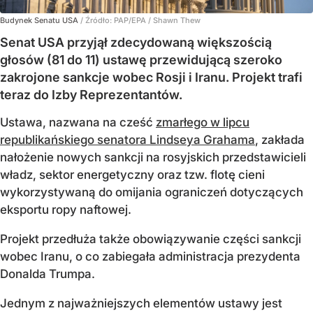
Budynek Senatu USA
/ Źródło:
PAP/EPA
/
Shawn Thew
Senat USA przyjął zdecydowaną większością
głosów (81 do 11) ustawę przewidującą szeroko
zakrojone sankcje wobec Rosji i Iranu. Projekt trafi
teraz do Izby Reprezentantów.
Ustawa, nazwana na cześć
zmarłego w lipcu
republikańskiego senatora Lindseya Grahama
, zakłada
nałożenie nowych sankcji na rosyjskich przedstawicieli
władz, sektor energetyczny oraz tzw. flotę cieni
wykorzystywaną do omijania ograniczeń dotyczących
eksportu ropy naftowej.
Projekt przedłuża także obowiązywanie części sankcji
wobec Iranu, o co zabiegała administracja prezydenta
Donalda Trumpa.
Jednym z najważniejszych elementów ustawy jest