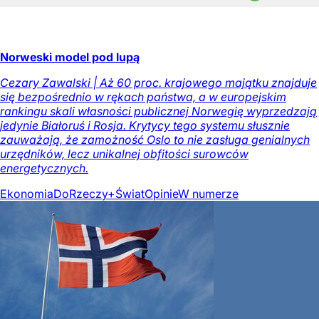
Norweski model pod lupą
Cezary Zawalski | Aż 60 proc. krajowego majątku znajduje
się bezpośrednio w rękach państwa, a w europejskim
rankingu skali własności publicznej Norwegię wyprzedzają
jedynie Białoruś i Rosja. Krytycy tego systemu słusznie
zauważają, że zamożność Oslo to nie zasługa genialnych
urzędników, lecz unikalnej obfitości surowców
energetycznych.
Ekonomia
DoRzeczy+
Świat
Opinie
W numerze