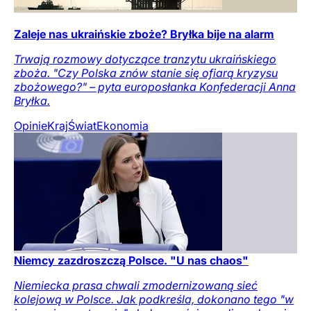
Zaleje nas ukraińskie zboże? Bryłka bije na alarm
Trwają rozmowy dotyczące tranzytu ukraińskiego
zboża. "Czy Polska znów stanie się ofiarą kryzysu
zbożowego?" – pyta europosłanka Konfederacji Anna
Bryłka.
Opinie
Kraj
Świat
Ekonomia
Niemcy zazdroszczą Polsce. "U nas chaos"
Niemiecka prasa chwali zmodernizowaną sieć
kolejową w Polsce. Jak podkreśla, dokonano tego "w