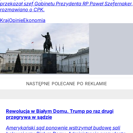
przekazał szef Gabinetu Prezydenta RP Paweł Szefernaker,
rozmawiano o CPK.
Kraj
Opinie
Ekonomia
Rewolucja w Białym Domu. Trump po raz drugi
przegrywa w sądzie
Amerykański sąd ponownie wstrzymał budowę sali