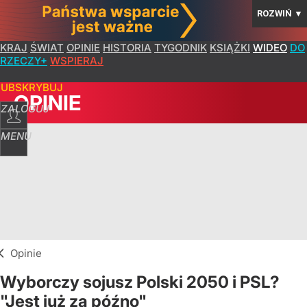
ROZWIŃ
▼
KRAJ
ŚWIAT
OPINIE
HISTORIA
TYGODNIK
KSIĄŻKI
WIDEO
DO
RZECZY+
WSPIERAJ
SUBSKRYBUJ
OPINIE
ZALOGUJ
MENU
Opinie
Wyborczy sojusz Polski 2050 i PSL?
"Jest już za późno"