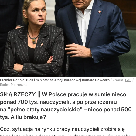
Premier Donald Tusk i minister edukacji narodowej Barbara Nowacka
/ Źródło:
PAP
/
Radek Pietruszka
SIŁĄ RZECZY || W Polsce pracuje w sumie nieco
ponad 700 tys. nauczycieli, a po przeliczeniu
na "pełne etaty nauczycielskie" – nieco ponad 500
tys. A ilu brakuje?
Cóż, sytuacja na rynku pracy nauczycieli zrobiła się