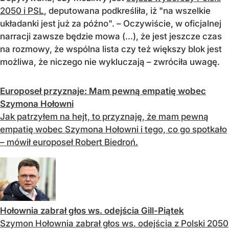
2050 i PSL
, deputowana podkreśliła, iż "na wszelkie
układanki jest już za późno". – Oczywiście, w oficjalnej
narracji zawsze będzie mowa (...), że jest jeszcze czas
na rozmowy, że wspólna lista czy też większy blok jest
możliwa, że niczego nie wykluczają – zwróciła uwagę.
Europoseł przyznaje: Mam pewną empatię wobec
Szymona Hołowni
Jak patrzyłem na hejt, to przyznaję, że mam pewną
empatię wobec Szymona Hołowni i tego, co go spotkało
– mówił europoseł Robert Biedroń.
Hołownia zabrał głos ws. odejścia Gill-Piątek
Szymon Hołownia zabrał głos ws. odejścia z Polski 2050