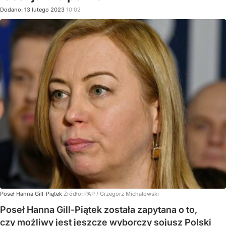
Dodano:
13
lutego
2023
10:02
Poseł Hanna Gill-Piątek
Źródło:
PAP
/
Grzegorz Michałowski
Poseł Hanna Gill-Piątek została zapytana o to,
czy możliwy jest jeszcze wyborczy sojusz Polski