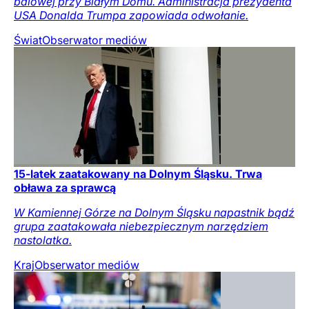
balowej przy Białym Domu. Administracja prezydenta
USA Donalda Trumpa zapowiada odwołanie.
Świat
Obserwator mediów
15-latek zaatakowany na Dolnym Śląsku. Trwa
obława za sprawcą
W Kamiennej Górze na Dolnym Śląsku napastnik bądź
grupa zaatakowała niebezpiecznym narzędziem
nastolatka.
Kraj
Obserwator mediów