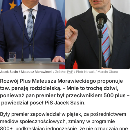
Jacek Sasin / Mateusz Morawiecki
/ Źródło:
PAP
/
Piotr Nowak / Marcin Obara
Rozwój Plus Mateusza Morawieckiego proponuje
tzw. pensję rodzicielską. – Mnie to trochę dziwi,
ponieważ pan premier był przeciwnikiem 500 plus –
powiedział poseł PiS Jacek Sasin.
Były premier zapowiedział w piątek, za pośrednictwem
mediów społecznościowych, zmiany w programie
800+, podkreślając jednocześnie, że nie oznaczają one