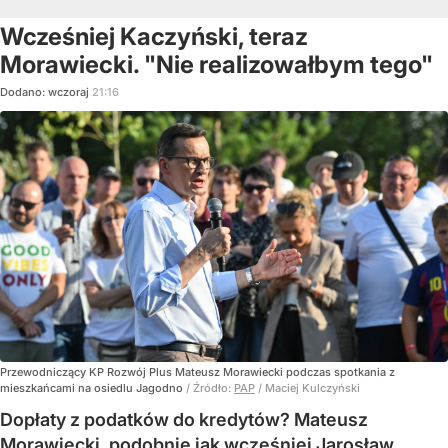
Wcześniej Kaczyński, teraz
Morawiecki. "Nie realizowałbym tego"
Dodano:
wczoraj
21:16
Przewodniczący KP Rozwój Plus Mateusz Morawiecki podczas spotkania z
mieszkańcami na osiedlu Jagodno
/ Źródło:
PAP
/
Maciej Kulczyński
Dopłaty z podatków do kredytów? Mateusz
Morawiecki, podobnie jak wcześniej Jarosław