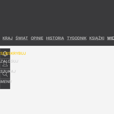
Udostępnij
9
Skomentuj
KRAJ
ŚWIAT
OPINIE
HISTORIA
TYGODNIK
KSIĄŻKI
WI
SUBSKRYBUJ
ZALOGUJ
SZUKAJ
MENU