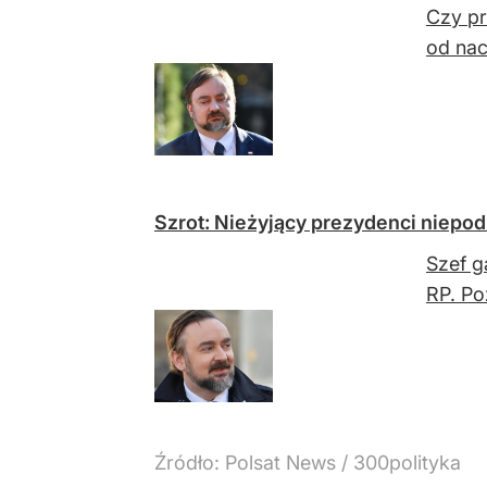
Czy pr
od nac
Szrot: Nieżyjący prezydenci niepo
Szef g
RP. P
Źródło:
Polsat News
/
300polityka