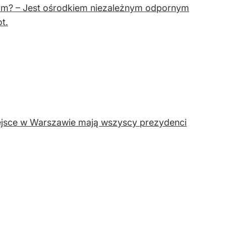
ym? – Jest ośrodkiem niezależnym odpornym
t.
iejsce w Warszawie mają wszyscy prezydenci