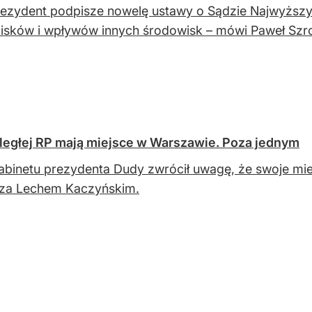
ezydent podpisze nowelę ustawy o Sądzie Najwyższ
isków i wpływów innych środowisk – mówi Paweł Szro
dległej RP mają miejsce w Warszawie. Poza jednym
abinetu prezydenta Dudy zwrócił uwagę, że swoje m
oza Lechem Kaczyńskim.