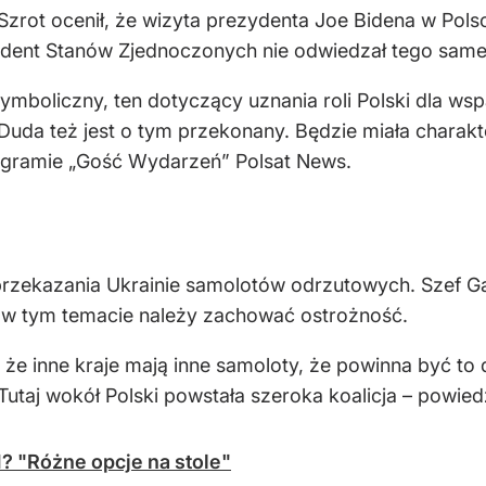
Szrot ocenił, że wizyta prezydenta Joe Bidena w Pol
ydent Stanów Zjednoczonych nie odwiedzał tego same
mboliczny, ten dotyczący uznania roli Polski dla wspa
uda też jest o tym przekonany. Będzie miała charakter
ogramie „Gość Wydarzeń” Polsat News.
 przekazania Ukrainie samolotów odrzutowych. Szef G
 w tym temacie należy zachować ostrożność.
że inne kraje mają inne samoloty, że powinna być to 
aj wokół Polski powstała szeroka koalicja – powiedz
? "Różne opcje na stole"