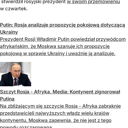
stwierdził rosyjski prezydent
w swoim przemówieniu
w czwartek.
Putin: Rosja analizuje propozycję pokojową dotyczącą
Ukrainy
Prezydent Rosji Władimir Putin powiedział przywódcom
afrykańskim, że Moskwa szanuje ich propozycję
pokojową w sprawie Ukrainy i uważnie ją analizuje.
Szczyt Rosja - Afryka. Media: Kontynent zignorował
Putina
Na zbliżającym się szczycie Rosja - Afryka zabraknie
przedstawicieli najwyższych władz wielu krajów
kontynentu. Moskwa zapewnia, że nie jest z tego
powodu rozczarowana.