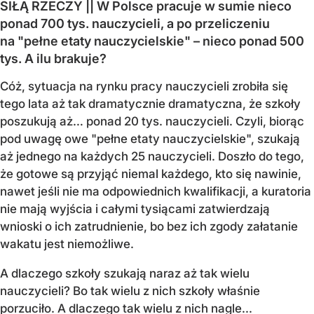
SIŁĄ RZECZY || W Polsce pracuje w sumie nieco
ponad 700 tys. nauczycieli, a po przeliczeniu
na "pełne etaty nauczycielskie" – nieco ponad 500
tys. A ilu brakuje?
Cóż, sytuacja na rynku pracy nauczycieli zrobiła się
tego lata aż tak dramatycznie dramatyczna, że szkoły
poszukują aż… ponad 20 tys. nauczycieli. Czyli, biorąc
pod uwagę owe "pełne etaty nauczycielskie", szukają
aż jednego na każdych 25 nauczycieli. Doszło do tego,
że gotowe są przyjąć niemal każdego, kto się nawinie,
nawet jeśli nie ma odpowiednich kwalifikacji, a kuratoria
nie mają wyjścia i całymi tysiącami zatwierdzają
wnioski o ich zatrudnienie, bo bez ich zgody załatanie
wakatu jest niemożliwe.
A dlaczego szkoły szukają naraz aż tak wielu
nauczycieli? Bo tak wielu z nich szkoły właśnie
porzuciło. A dlaczego tak wielu z nich nagle...