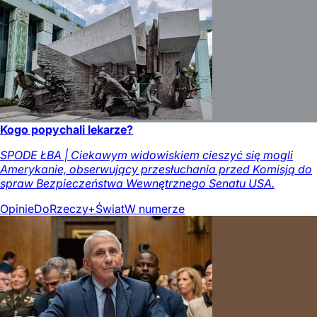
Kogo popychali lekarze?
SPODE ŁBA | Ciekawym widowiskiem cieszyć się mogli
Amerykanie, obserwujący przesłuchania przed Komisją do
spraw Bezpieczeństwa Wewnętrznego Senatu USA.
Opinie
DoRzeczy+
Świat
W numerze