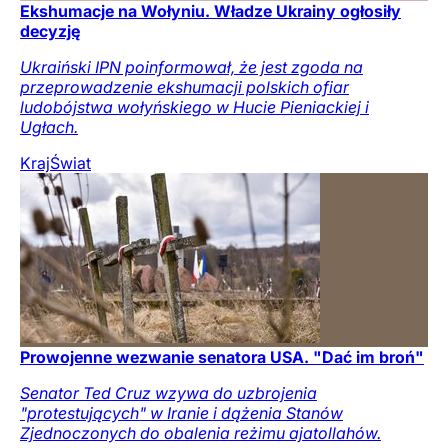
Ekshumacje na Wołyniu. Władze Ukrainy ogłosiły
decyzję
Ukraiński IPN poinformował, że jest zgoda na
przeprowadzenie ekshumacji polskich ofiar
ludobójstwa wołyńskiego w Hucie Pieniackiej i
Ugłach.
Kraj
Świat
Prowojenne wezwanie senatora USA. "Dać im broń"
Senator Ted Cruz wzywa do uzbrojenia
"protestujących" w Iranie i dążenia Stanów
Zjednoczonych do obalenia reżimu ajatollahów.