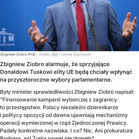
Zbigniew Ziobro (PiS)
/ Źródło:
PAP
/
Leszek Szymański
Zbigniew Ziobro alarmuje, że sprzyjające
Donaldowi Tuskowi elity UE będą chciały wpłynąć
na przyszłoroczne wybory parlamentarne.
Były minister sprawiedliwości Zbigniew Ziobro napisał:
"Finansowanie kampanii wyborczej z zagranicy
to przestępstwo. Polscy niezależni dziennikarze
i politycy opozycji od dawna ujawniają mechanizmy
operacji wymierzonej w rząd Zjednoczonej Prawicy.
Padały konkretne nazwiska. I co? Nic. Ani prokuratura
Bodnara, ani Żurka nawet nie drgnęła".