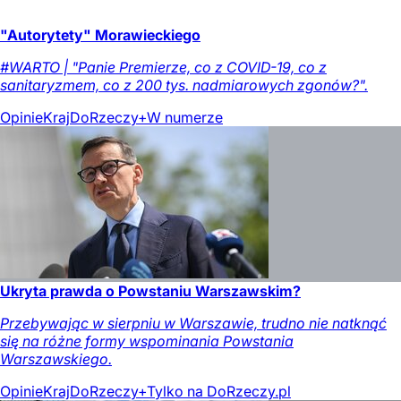
"Autorytety" Morawieckiego
#WARTO | "Panie Premierze, co z COVID-19, co z
sanitaryzmem, co z 200 tys. nadmiarowych zgonów?".
Opinie
Kraj
DoRzeczy+
W numerze
Ukryta prawda o Powstaniu Warszawskim?
Przebywając w sierpniu w Warszawie, trudno nie natknąć
się na różne formy wspominania Powstania
Warszawskiego.
Opinie
Kraj
DoRzeczy+
Tylko na DoRzeczy.pl