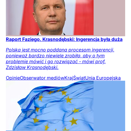
Raport Faziego. Krasnodębski: Ingerencja była duża
Polska jest mocno poddana procesom ingerencji,
ponieważ bardzo niewiele zrobiła, aby o tym
problemie mówić i go rozwiązać - mówi prof.
Zdzisław Krasnodębski.
Opinie
Obserwator mediów
Kraj
Świat
Unia Europejska