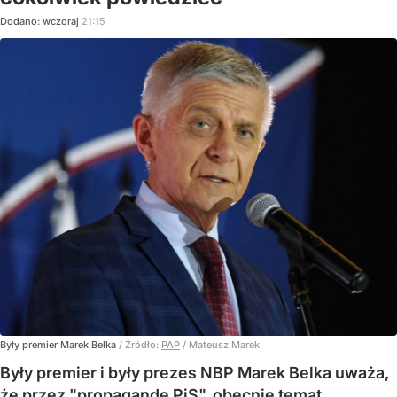
Dodano:
wczoraj
21:15
Były premier Marek Belka
/ Źródło:
PAP
/
Mateusz Marek
Były premier i były prezes NBP Marek Belka uważa,
że przez "propagandę PiS", obecnie temat