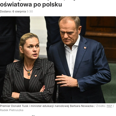
oświatowa po polsku
Dodano:
6
sierpnia
5:30
Premier Donald Tusk i minister edukacji narodowej Barbara Nowacka
/ Źródło:
PAP
/
Radek Pietruszka