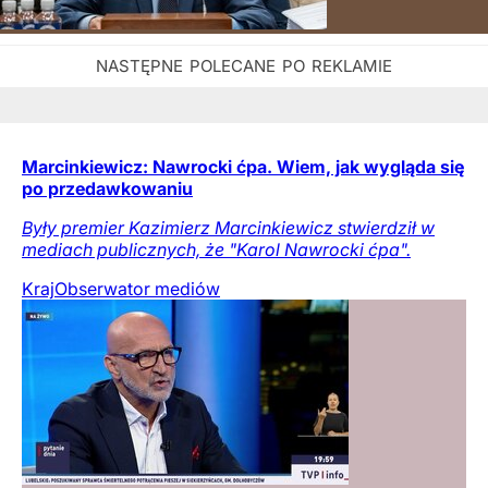
Marcinkiewicz: Nawrocki ćpa. Wiem, jak wygląda się
po przedawkowaniu
Były premier Kazimierz Marcinkiewicz stwierdził w
mediach publicznych, że "Karol Nawrocki ćpa".
Kraj
Obserwator mediów