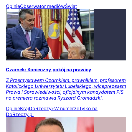
Opinie
Obserwator mediów
Świat
Czarnek: Konieczny pokój na prawicy
Z Przemysławem Czarnkiem, prawnikiem, profesorem
Katolickiego Uniwersytetu Lubelskiego, wiceprezesem
Prawa i Sprawiedliwości, oficjalnym kandydatem PiS
na premiera rozmawia Ryszard Gromadzki.
Opinie
Kraj
DoRzeczy+
W numerze
Tylko na
DoRzeczy.pl