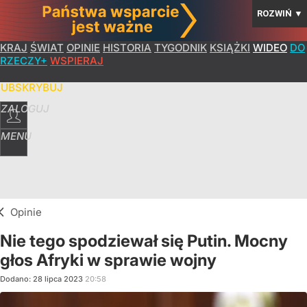
ROZWIŃ
▼
KRAJ
ŚWIAT
OPINIE
HISTORIA
TYGODNIK
KSIĄŻKI
WIDEO
DO
RZECZY+
WSPIERAJ
SUBSKRYBUJ
ZALOGUJ
MENU
Opinie
Nie tego spodziewał się Putin. Mocny
głos Afryki w sprawie wojny
Dodano:
28
lipca
2023
20:58