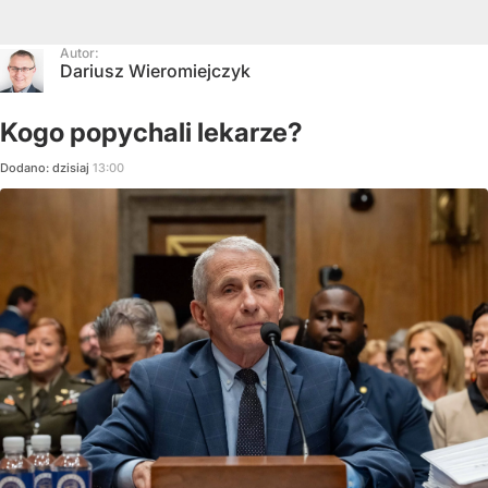
Autor:
Dariusz Wieromiejczyk
Kogo popychali lekarze?
Dodano:
dzisiaj
13:00