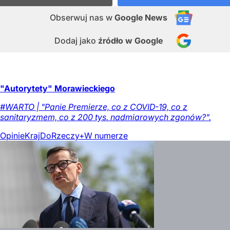
Obserwuj nas
w
Google News
Dodaj jako
źródło w Google
"Autorytety" Morawieckiego
#WARTO | "Panie Premierze, co z COVID-19, co z
sanitaryzmem, co z 200 tys. nadmiarowych zgonów?".
Opinie
Kraj
DoRzeczy+
W numerze