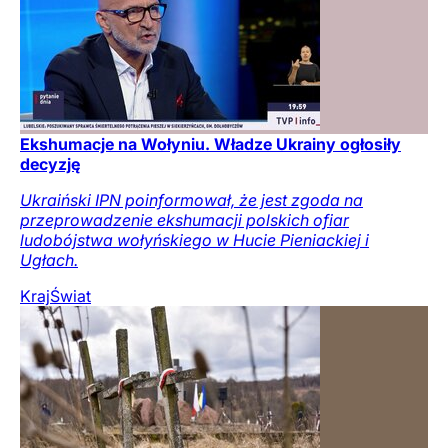
Ekshumacje na Wołyniu. Władze Ukrainy ogłosiły
decyzję
Ukraiński IPN poinformował, że jest zgoda na
przeprowadzenie ekshumacji polskich ofiar
ludobójstwa wołyńskiego w Hucie Pieniackiej i
Ugłach.
Kraj
Świat