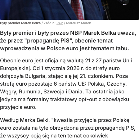
Były premier Marek Belka
/ Źródło:
PAP
/
Mateusz Marek
Były premier i były prezes NBP Marek Belka uważa,
że przez "propagandę PiS", obecnie temat
wprowadzenia w Polsce euro jest tematem tabu.
Obecnie euro jest oficjalną walutą 21 z 27 państw Unii
Europejskiej. Od 1 stycznia 2026 r. do strefy euro
dołączyła Bułgaria, stając się jej 21. członkiem.
Poza
strefą euro pozostaje 6 państw UE:
Polska, Czechy,
Węgry, Rumunia, Szwecja i Dania
. Ta ostatnia jako
jedyna ma formalny traktatowy opt-out z obowiązku
przyjęcia euro.
Według Marka Belki, "kwestia przyjęcia przez Polskę
euro została na tyle obrzydzona przez propagandę PiS,
że wszyscy boją się na ten temat cokolwiek