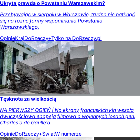
Ukryta prawda o Powstaniu Warszawskim?
Przebywając w sierpniu w Warszawie, trudno nie natknąć
się na różne formy wspominania Powstania
Warszawskiego.
Opinie
Kraj
DoRzeczy+
Tylko na DoRzeczy.pl
Tęsknota za wielkością
NA PIERWSZY OGIEŃ | Na ekrany francuskich kin weszła
dwuczęściowa epopeja filmowa o wojennych losach gen.
Charles’a de Gaulle’a.
Opinie
DoRzeczy+
Świat
W numerze