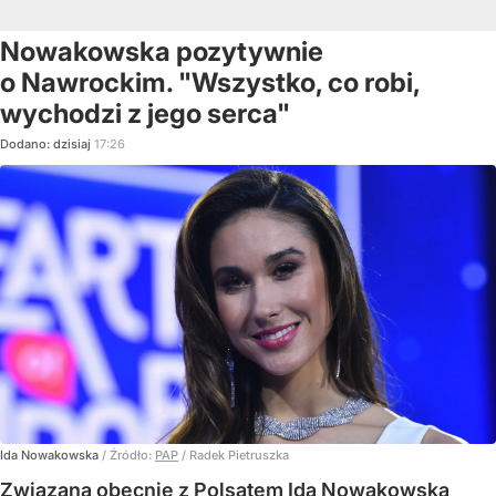
Nowakowska pozytywnie
o Nawrockim. "Wszystko, co robi,
wychodzi z jego serca"
Dodano:
dzisiaj
17:26
Ida Nowakowska
/ Źródło:
PAP
/
Radek Pietruszka
Związana obecnie z Polsatem Ida Nowakowska