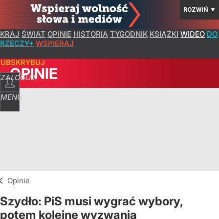
ROZWIŃ
▼
KRAJ
ŚWIAT
OPINIE
HISTORIA
TYGODNIK
KSIĄŻKI
WIDEO
DO
RZECZY+
WSPIERAJ
SUBSKRYBUJ
OPINIE
ZALOGUJ
MENU
Opinie
Szydło: PiS musi wygrać wybory,
potem kolejne wyzwania