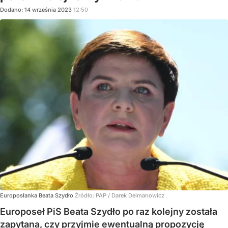
Dodano:
14
września
2023
12:50
Europosłanka Beata Szydło
Źródło:
PAP
/
Darek Delmanowicz
Europoseł PiS Beata Szydło po raz kolejny została
zapytana, czy przyjmie ewentualną propozycję