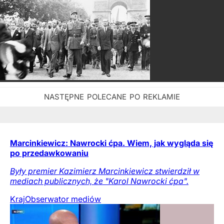
Marcinkiewicz: Nawrocki ćpa. Wiem, jak wygląda się
po przedawkowaniu
Były premier Kazimierz Marcinkiewicz stwierdził w
mediach publicznych, że "Karol Nawrocki ćpa".
Kraj
Obserwator mediów