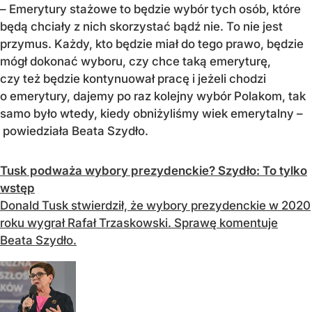
– Emerytury stażowe to będzie wybór tych osób, które
będą chciały z nich skorzystać bądź nie. To nie jest
przymus. Każdy, kto będzie miał do tego prawo, będzie
mógł dokonać wyboru, czy chce taką emeryturę,
czy też będzie kontynuował pracę i jeżeli chodzi
o emerytury, dajemy po raz kolejny wybór Polakom, tak
samo było wtedy, kiedy obniżyliśmy wiek emerytalny –
powiedziała Beata Szydło.
Tusk podważa wybory prezydenckie? Szydło: To tylko
wstęp
Donald Tusk stwierdził, że wybory prezydenckie w 2020
roku wygrał Rafał Trzaskowski. Sprawę komentuje
Beata Szydło.