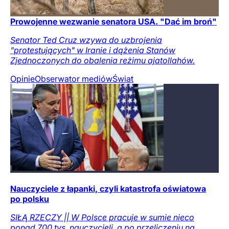
Prowojenne wezwanie senatora USA. "Dać im broń"
Senator Ted Cruz wzywa do uzbrojenia
"protestujących" w Iranie i dążenia Stanów
Zjednoczonych do obalenia reżimu ajatollahów.
Opinie
Obserwator mediów
Świat
Nauczyciele z łapanki, czyli katastrofa oświatowa
po polsku
SIŁĄ RZECZY || W Polsce pracuje w sumie nieco
ponad 700 tys. nauczycieli, a po przeliczeniu na