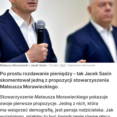
Mateusz Morawiecki i Jacek Sasin
/ Źródło:
PAP
/
Sebastian Borowski
Po prostu rozdawanie pieniędzy – tak Jacek Sasin
skomentował jedną z propozycji stowarzyszenia
Mateusza Morawieckiego.
Stowarzyszenie Mateusza Morawieckiego pokazuje
swoje pierwsze propozycje. Jedną z nich, która
ma wesprzeć demografię, jest pensja rodzicielska. Jak
wyjaśniono, miałoby to być świadczenie równe płacy