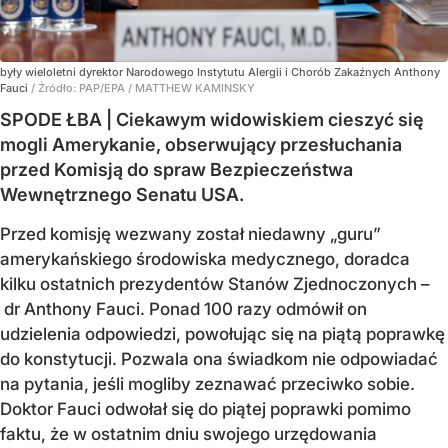
były wieloletni dyrektor Narodowego Instytutu Alergii i Chorób Zakaźnych Anthony
Fauci
/ Źródło:
PAP/EPA
/
MATTHEW KAMINSKY
SPODE ŁBA | Ciekawym widowiskiem cieszyć się
mogli Amerykanie, obserwujący przesłuchania
przed Komisją do spraw Bezpieczeństwa
Wewnętrznego Senatu USA.
Przed komisję wezwany został niedawny „guru”
amerykańskiego środowiska medycznego, doradca
kilku ostatnich prezydentów Stanów Zjednoczonych –
dr Anthony Fauci. Ponad 100 razy odmówił on
udzielenia odpowiedzi, powołując się na piątą poprawkę
do konstytucji. Pozwala ona świadkom nie odpowiadać
na pytania, jeśli mogliby zeznawać przeciwko sobie.
Doktor Fauci odwołał się do piątej poprawki pomimo
faktu, że w ostatnim dniu swojego urzędowania