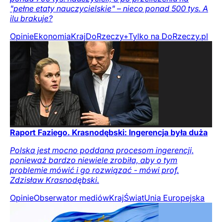
"pełne etaty nauczycielskie" – nieco ponad 500 tys. A
ilu brakuje?
Opinie
Ekonomia
Kraj
DoRzeczy+
Tylko na DoRzeczy.pl
Raport Faziego. Krasnodębski: Ingerencja była duża
Polska jest mocno poddana procesom ingerencji,
ponieważ bardzo niewiele zrobiła, aby o tym
problemie mówić i go rozwiązać - mówi prof.
Zdzisław Krasnodębski.
Opinie
Obserwator mediów
Kraj
Świat
Unia Europejska