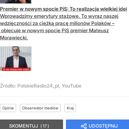
Premier w nowym spocie PiS: To realizacja wielkiej idei
Wprowadzimy emerytury stażowe. To wyraz naszej
wdzięczności za ciężką pracę milionów Polaków –
obiecuje w nowym spocie PiS premier Mateusz
Morawiecki.
Źródło:
PolskieRadio24_pl, YouTube
Opinie
Obserwator mediów
Kraj
SKOMENTUJ
UDOSTĘPNIJ
17