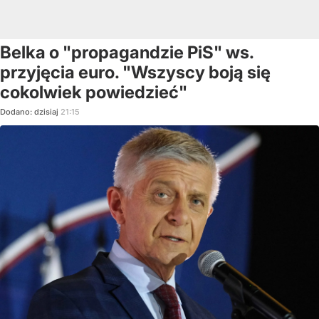
Belka o "propagandzie PiS" ws.
przyjęcia euro. "Wszyscy boją się
cokolwiek powiedzieć"
Dodano:
dzisiaj
21:15