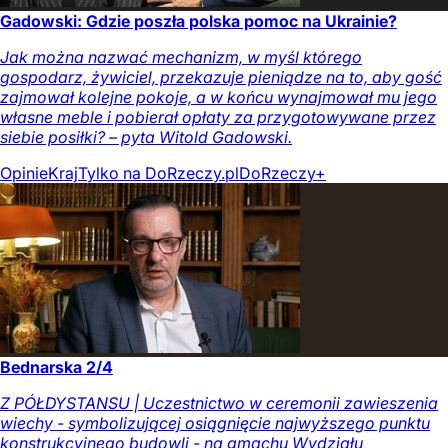
Gadowski: Gdzie poszła polska pomoc na Ukrainie?
Jak można nazwać mechanizm, w myśl którego
gospodarz, żywiciel, przekazuje pieniądze na to, aby gość
zajmował kolejne pokoje, a w końcu wynajmował mu jego
własne meble i pobierał opłaty za przygotowywane przez
siebie posiłki? – pyta Witold Gadowski.
Opinie
Kraj
Tylko na DoRzeczy.pl
DoRzeczy+
Bednarska 2/4
Z PÓŁDYSTANSU | Uczestnictwo w ceremonii zawieszenia
wiechy - symbolizującej osiągnięcie najwyższego punktu
konstrukcyjnego budowli - na gmachu Wydziału