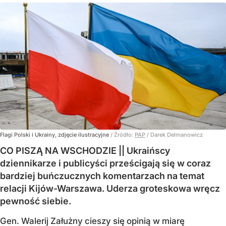
Flagi Polski i Ukrainy, zdjęcie ilustracyjne
/ Źródło:
PAP
/
Darek Delmanowicz
CO PISZĄ NA WSCHODZIE || Ukraińscy
dziennikarze i publicyści prześcigają się w coraz
bardziej buńczucznych komentarzach na temat
relacji Kijów-Warszawa. Uderza groteskowa wręcz
pewność siebie.
Gen. Walerij Załużny cieszy się opinią w miarę