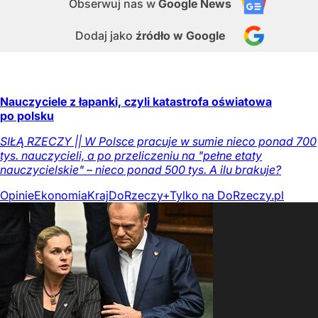
Obserwuj nas
w
Google News
Dodaj jako
źródło w Google
Nauczyciele z łapanki, czyli katastrofa oświatowa
po polsku
SIŁĄ RZECZY || W Polsce pracuje w sumie nieco ponad 700
tys. nauczycieli, a po przeliczeniu na "pełne etaty
nauczycielskie" – nieco ponad 500 tys. A ilu brakuje?
Opinie
Ekonomia
Kraj
DoRzeczy+
Tylko na DoRzeczy.pl