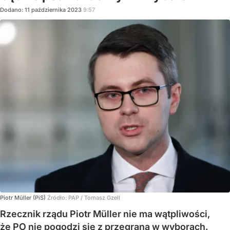
Dodano:
11
października
2023
9:57
Piotr Müller (PiS)
Źródło:
PAP
/
Tomasz Gzell
Rzecznik rządu Piotr Müller nie ma wątpliwości,
że PO nie pogodzi się z przegraną w wyborach.