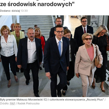
ze środowisk narodowych"
Dodano:
dzisiaj
13:30
Były premier Mateusz Morawiecki (C) i członkowie stowarzyszenia „Rozwój Plus”
/
Źródło:
PAP
/
Radek Pietruszka