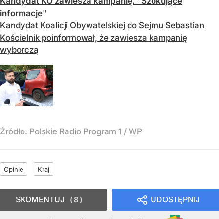
Kandydat KO zawiesza kampanię. "Szokujące
informacje"
Kandydat Koalicji Obywatelskiej do Sejmu Sebastian
Kościelnik poinformował, że zawiesza kampanię
wyborczą
Źródło:
Polskie Radio Program 1
/
WP
Opinie
Kraj
SKOMENTUJ
UDOSTĘPNIJ
8