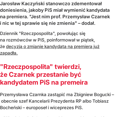
Jarosław Kaczyński stanowczo zdementował
doniesienia, jakoby PiS miał wymienić kandydata
na premiera. "Jest nim prof. Przemysław Czarnek
i nic w tej sprawie się nie zmienia" – dodał.
Dziennik "Rzeczpospolita", powołując się
na rozmówców w PiS, poinformował w piątek,
że
decyzja o zmianie kandydata na premiera już
zapadła.
"Rzeczpospolita" twierdzi,
że Czarnek przestanie być
kandydatem PiS na premeira
Przemysława Czarnka zastąpić ma Zbigniew Bogucki –
obecnie szef Kancelarii Prezydenta RP albo Tobiasz
Bocheński – europoseł i wiceprezes PiS.