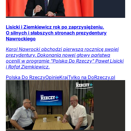
Lisicki i Ziemkiewicz rok po zaprzysiężeniu.
O silnych i słabszych stronach prezydentury
Nawrockiego
Karol Nawrocki obchodzi pierwszą rocznicę swojej
prezydentury. Dokonania nowej głowy państwa
ocenili w programie "Polska Do Rzeczy" Paweł Lisicki
i Rafał Ziemkiewicz.
Polska Do Rzeczy
Opinie
Kraj
Tylko na DoRzeczy.pl