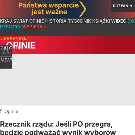
ROZWIŃ
▼
KRAJ
ŚWIAT
OPINIE
HISTORIA
TYGODNIK
KSIĄŻKI
WIDEO
DO
RZECZY+
WSPIERAJ
SUBSKRYBUJ
OPINIE
ZALOGUJ
MENU
Opinie
Rzecznik rządu: Jeśli PO przegra,
będzie podważać wynik wyborów