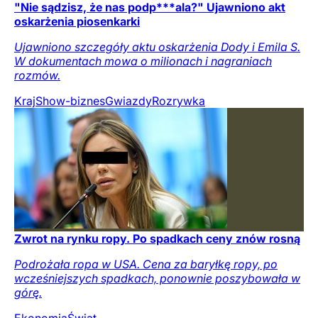
"Nie sądzisz, że nas podp***ala?" Ujawniono akt
oskarżenia piosenkarki
Ujawniono szczegóły aktu oskarżenia Dody i Emila S.
W dokumentach mowa o milionach i nagraniach
rozmów.
Kraj
Show-biznes
Gwiazdy
Rozrywka
Zwrot na rynku ropy. Po spadkach ceny znów rosną
Podrożała ropa w USA. Cena za baryłkę ropy, po
wcześniejszych spadkach, ponownie poszybowała w
górę.
Ekonomia
Świat