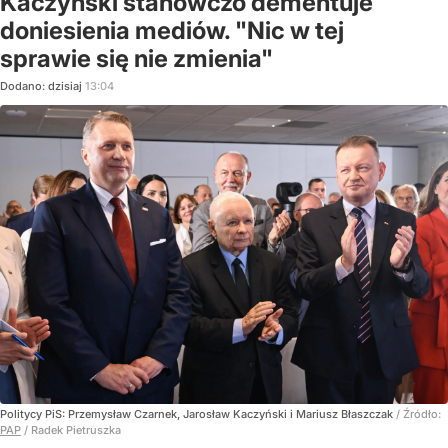
Kaczyński stanowczo dementuje
doniesienia mediów. "Nic w tej
sprawie się nie zmienia"
Dodano:
dzisiaj
13:04
Politycy PiS: Przemysław Czarnek, Jarosław Kaczyński i Mariusz Błaszczak
/ Źródło:
PAP
/
Radek Pietruszka