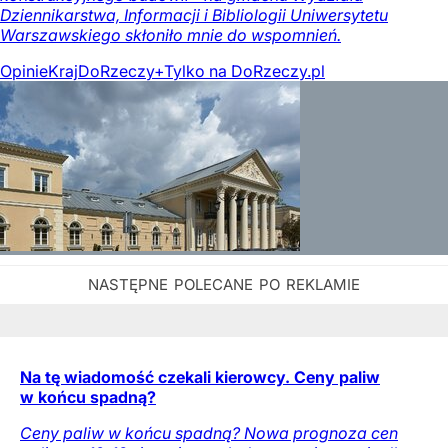
Dziennikarstwa, Informacji i Bibliologii Uniwersytetu
Warszawskiego skłoniło mnie do wspomnień.
Opinie
Kraj
DoRzeczy+
Tylko na DoRzeczy.pl
Na tę wiadomość czekali kierowcy. Ceny paliw
w końcu spadną?
Ceny paliw w końcu spadną? Nowa prognoza cen