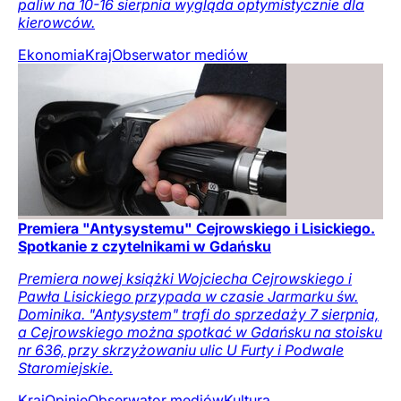
paliw na 10-16 sierpnia wygląda optymistycznie dla
kierowców.
Ekonomia
Kraj
Obserwator mediów
Premiera "Antysystemu" Cejrowskiego i Lisickiego.
Spotkanie z czytelnikami w Gdańsku
Premiera nowej książki Wojciecha Cejrowskiego i
Pawła Lisickiego przypada w czasie Jarmarku św.
Dominika. "Antysystem" trafi do sprzedaży 7 sierpnia,
a Cejrowskiego można spotkać w Gdańsku na stoisku
nr 636, przy skrzyżowaniu ulic U Furty i Podwale
Staromiejskie.
Kraj
Opinie
Obserwator mediów
Kultura