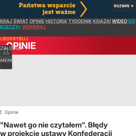
ROZWIŃ
▼
KRAJ
ŚWIAT
OPINIE
HISTORIA
TYGODNIK
KSIĄŻKI
WIDEO
DO
RZECZY+
WSPIERAJ
SUBSKRYBUJ
OPINIE
ZALOGUJ
MENU
Opinie
"Nawet go nie czytałem". Błędy
w projekcie ustawy Konfederacji