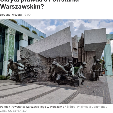
Warszawskim?
Dodano:
wczoraj
19:00
Pomnik Powstania Warszawskiego w Warszawie
/ Źródło:
Wikimedia Commons
/
Zala / CC BY-SA 4.0