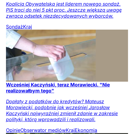
Koalicja Obywatelska jest liderem nowego sondaż.
PiS traci do niej 5 pkt proc. Jeszcze większą uwagę
zwraca odsetek niezdecydowanych wyborców.
Sondaż
Kraj
Wcześniej Kaczyński, teraz Morawiecki. "Nie
realizowałbym tego"
Dopłaty z podatków do kredytów? Mateusz
Morawiecki, podobnie jak wcześniej Jarosław
Kaczyński najwyraźniej zmienił zdanie w zakresie
polityki, którą wprowadzili i realizowali.
Opinie
Obserwator mediów
Kraj
Ekonomia