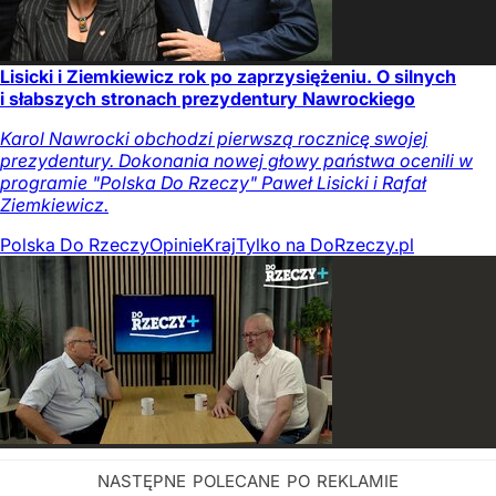
Lisicki i Ziemkiewicz rok po zaprzysiężeniu. O silnych
i słabszych stronach prezydentury Nawrockiego
Karol Nawrocki obchodzi pierwszą rocznicę swojej
prezydentury. Dokonania nowej głowy państwa ocenili w
programie "Polska Do Rzeczy" Paweł Lisicki i Rafał
Ziemkiewicz.
Polska Do Rzeczy
Opinie
Kraj
Tylko na DoRzeczy.pl