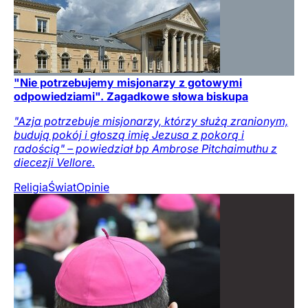
"Nie potrzebujemy misjonarzy z gotowymi
odpowiedziami". Zagadkowe słowa biskupa
"Azja potrzebuje misjonarzy, którzy służą zranionym,
budują pokój i głoszą imię Jezusa z pokorą i
radością" – powiedział bp Ambrose Pitchaimuthu z
diecezji Vellore.
Religia
Świat
Opinie