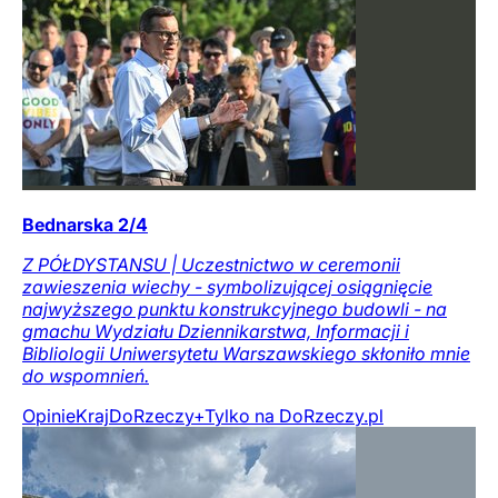
Bednarska 2/4
Z PÓŁDYSTANSU | Uczestnictwo w ceremonii
zawieszenia wiechy - symbolizującej osiągnięcie
najwyższego punktu konstrukcyjnego budowli - na
gmachu Wydziału Dziennikarstwa, Informacji i
Bibliologii Uniwersytetu Warszawskiego skłoniło mnie
do wspomnień.
Opinie
Kraj
DoRzeczy+
Tylko na DoRzeczy.pl