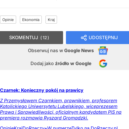
Opinie
Ekonomia
Kraj
SKOMENTUJ
UDOSTĘPNIJ
12
Obserwuj nas
w
Google News
Dodaj jako
źródło w Google
Czarnek: Konieczny pokój na prawicy
Z Przemysławem Czarnkiem, prawnikiem, profesorem
Katolickiego Uniwersytetu Lubelskiego, wiceprezesem
Prawa i Sprawiedliwości, oficjalnym kandydatem PiS na
premiera rozmawia Ryszard Gromadzki.
Opinie
Kraj
DoRzeczy+
W numerze
Tylko na DoRzeczy.pl