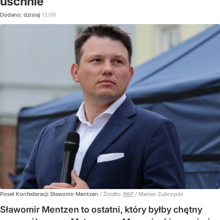
uschnie
Dodano:
dzisiaj
12:09
Poseł Konfederacji Sławomir Mentzen
/ Źródło:
PAP
/
Marian Zubrzycki
Sławomir Mentzen to ostatni, który byłby chętny