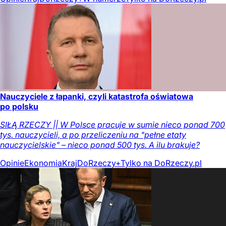
Nauczyciele z łapanki, czyli katastrofa oświatowa
po polsku
SIŁĄ RZECZY || W Polsce pracuje w sumie nieco ponad 700
tys. nauczycieli, a po przeliczeniu na "pełne etaty
nauczycielskie" – nieco ponad 500 tys. A ilu brakuje?
Opinie
Ekonomia
Kraj
DoRzeczy+
Tylko na DoRzeczy.pl