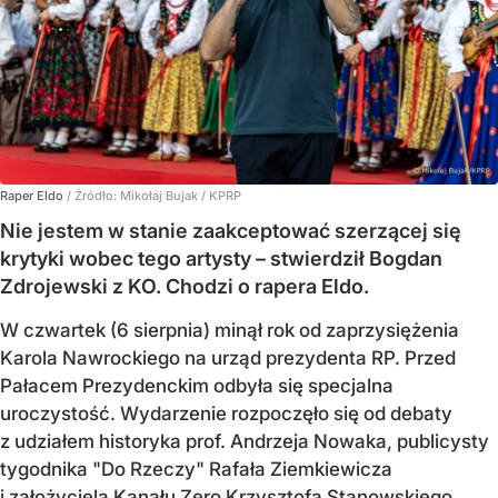
Raper Eldo
/ Źródło:
Mikołaj Bujak / KPRP
Nie jestem w stanie zaakceptować szerzącej się
krytyki wobec tego artysty – stwierdził Bogdan
Zdrojewski z KO. Chodzi o rapera Eldo.
W czwartek (6 sierpnia) minął rok od zaprzysiężenia
Karola Nawrockiego na urząd prezydenta RP. Przed
Pałacem Prezydenckim odbyła się specjalna
uroczystość. Wydarzenie rozpoczęło się od debaty
z udziałem historyka prof. Andrzeja Nowaka, publicysty
tygodnika "Do Rzeczy" Rafała Ziemkiewicza
i założyciela Kanału Zero Krzysztofa Stanowskiego