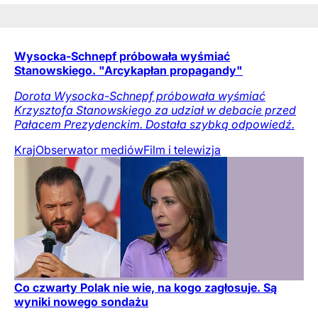
Wysocka-Schnepf próbowała wyśmiać
Stanowskiego. "Arcykapłan propagandy"
Dorota Wysocka-Schnepf próbowała wyśmiać
Krzysztofa Stanowskiego za udział w debacie przed
Pałacem Prezydenckim. Dostała szybką odpowiedź.
Kraj
Obserwator mediów
Film i telewizja
Co czwarty Polak nie wie, na kogo zagłosuje. Są
wyniki nowego sondażu