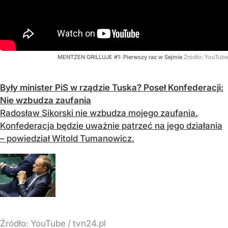
MENTZEN GRILLUJE #1: Pierwszy raz w Sejmie
Źródło:
YouTube
Były minister PiS w rządzie Tuska? Poseł Konfederacji:
Nie wzbudza zaufania
Radosław Sikorski nie wzbudza mojego zaufania.
Konfederacja będzie uważnie patrzeć na jego działania
– powiedział Witold Tumanowicz.
Źródło:
YouTube / tvn24.pl