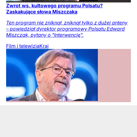
Zwrot ws. kultowego programu Polsatu?
Zaskakujące słowa Miszczaka
Ten program nie zniknął, zniknął tylko z dużej anteny
– powiedział dyrektor programowy Polsatu Edward
Miszczak, pytany o "Interwencję".
Film i telewizja
Kraj