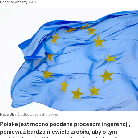
Dodano:
wczoraj
16:11
Flaga UE
/ Źródło:
Unsplash
/
Lukas
Polska jest mocno poddana procesom ingerencji,
ponieważ bardzo niewiele zrobiła, aby o tym