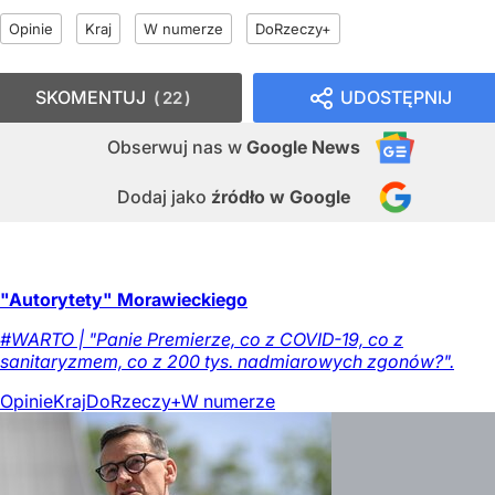
Opinie
Kraj
W numerze
DoRzeczy+
SKOMENTUJ
UDOSTĘPNIJ
22
Obserwuj nas
w
Google News
Dodaj jako
źródło w Google
"Autorytety" Morawieckiego
#WARTO | "Panie Premierze, co z COVID-19, co z
sanitaryzmem, co z 200 tys. nadmiarowych zgonów?".
Opinie
Kraj
DoRzeczy+
W numerze