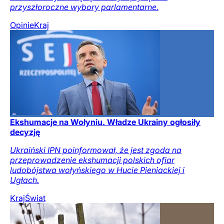
przyszłoroczne wybory parlamentarne.
Opinie
Kraj
Ekshumacje na Wołyniu. Władze Ukrainy ogłosiły
decyzję
Ukraiński IPN poinformował, że jest zgoda na
przeprowadzenie ekshumacji polskich ofiar
ludobójstwa wołyńskiego w Hucie Pieniackiej i
Ugłach.
Kraj
Świat