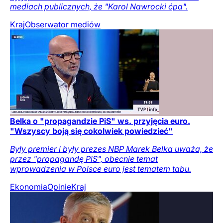
mediach publicznych, że "Karol Nawrocki ćpa".
Kraj
Obserwator mediów
Belka o "propagandzie PiS" ws. przyjęcia euro.
"Wszyscy boją się cokolwiek powiedzieć"
Były premier i były prezes NBP Marek Belka uważa, że
przez "propagandę PiS", obecnie temat
wprowadzenia w Polsce euro jest tematem tabu.
Ekonomia
Opinie
Kraj