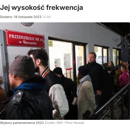
Jej wysokość frekwencja
Dodano:
18
listopada
2023
12:00
Wybory parlamentarne 2023
Źródło:
PAP
/
Piotr Nowak