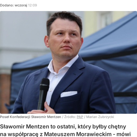
Dodano:
wczoraj
12:09
Poseł Konfederacji Sławomir Mentzen
/ Źródło:
PAP
/
Marian Zubrzycki
Sławomir Mentzen to ostatni, który byłby chętny
na współpracę z Mateuszem Morawieckim - mówi