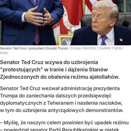
Senator Ted Cruz i prezydent Donald Trump
/ Źródło:
PAP/EPA
/
SHAWN THEW /
POOL
Senator Ted Cruz wzywa do uzbrojenia
"protestujących" w Iranie i dążenia Stanów
Zjednoczonych do obalenia reżimu ajatollahów.
Senator Ted Cruz wezwał administrację prezydenta
Trumpa do zaniechania dalszych przedsięwzięć
dyplomatycznych z Teheranem i nasilenia nacisków,
w tym do uzbrojenia antyrządowych demonstrantów.
– Myślę, że naszym celem powinien być upadek reżimu
– powiedział senator Partii Republikańskiej w piątek