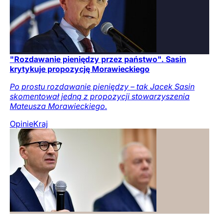
"Rozdawanie pieniędzy przez państwo". Sasin
krytykuje propozycję Morawieckiego
Po prostu rozdawanie pieniędzy – tak Jacek Sasin
skomentował jedną z propozycji stowarzyszenia
Mateusza Morawieckiego.
Opinie
Kraj