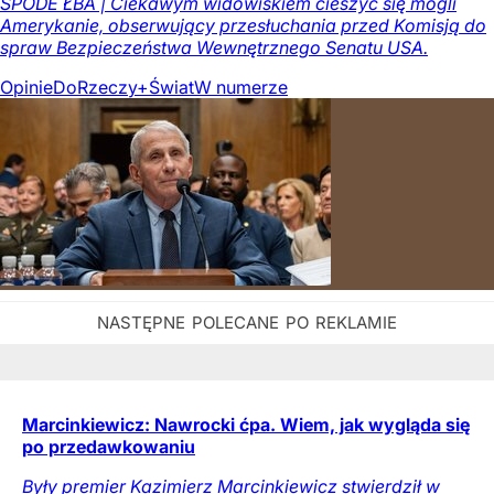
SPODE ŁBA | Ciekawym widowiskiem cieszyć się mogli
Amerykanie, obserwujący przesłuchania przed Komisją do
spraw Bezpieczeństwa Wewnętrznego Senatu USA.
Opinie
DoRzeczy+
Świat
W numerze
Marcinkiewicz: Nawrocki ćpa. Wiem, jak wygląda się
po przedawkowaniu
Były premier Kazimierz Marcinkiewicz stwierdził w