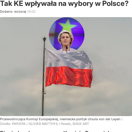
Tak KE wpływała na wybory w Polsce?
Dodano:
wczoraj
14:02
Przewodnicząca Komisji Europejskiej, niemiecka polityk Ursula von der Leyen
/
Źródło:
PAP/EPA
/
OLIVIER MATTHYS / Pexels, SHOX ART