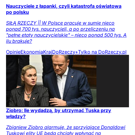
Nauczyciele z łapanki, czyli katastrofa oświatowa
po polsku
SIŁĄ RZECZY || W Polsce pracuje w sumie nieco
ponad 700 tys. nauczycieli, a po przeliczeniu na
"pełne etaty nauczycielskie" – nieco ponad 500 tys. A
ilu brakuje?
Opinie
Ekonomia
Kraj
DoRzeczy+
Tylko na DoRzeczy.pl
Ziobro: Ile wydadzą, by utrzymać Tuska przy
władzy?
Zbigniew Ziobro alarmuje, że sprzyjające Donaldowi
Tuskowi elity UE będą chciały wpłynąć na