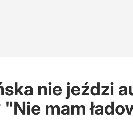
ńska nie jeździ 
 "Nie mam łado