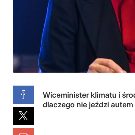
Wiceminister klimatu i śr
dlaczego nie jeździ autem