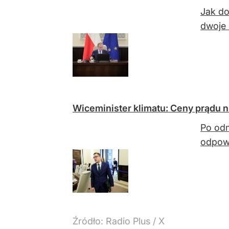
Jak do
dwoje 
Wiceminister klimatu: Ceny prądu n
Po odm
odpowi
Źródło:
Radio Plus
/
X