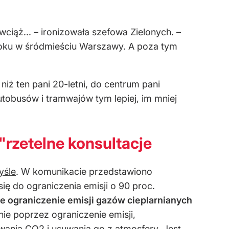
wciąż... – ironizowała szefowa Zielonych. –
bloku w śródmieściu Warszawy. A poza tym
 niż ten pani 20-letni, do centrum pani
utobusów i tramwajów tym lepiej, im mniej
"rzetelne konsultacje
yśle
. W komunikacie przedstawiono
ię do ograniczenia emisji o 90 proc.
ie ograniczenie emisji gazów cieplarnianych
nie poprzez ograniczenie emisji,
ania CO2 i usuwania go z atmosfery. Jest