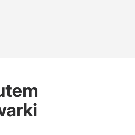
autem
warki