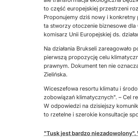
to część europejskiej przestrzeni r
Proponujemy dziś nowy i konkretny pl
ta stworzy otoczenie biznesowe dla 
komisarz Unii Europejskiej ds. dzia
Na działania Brukseli zareagowało p
pierwszą propozycję celu klimatycz
prawnym. Dokument ten nie oznacza 
Zielińska.
Wiceszefowa resortu klimatu i środow
zobowiązań klimatycznych". – Cel red
W odpowiedzi na dzisiejszy komunik
to rzetelne i szerokie konsultacje sp
"Tusk jest bardzo niezadowolony". 