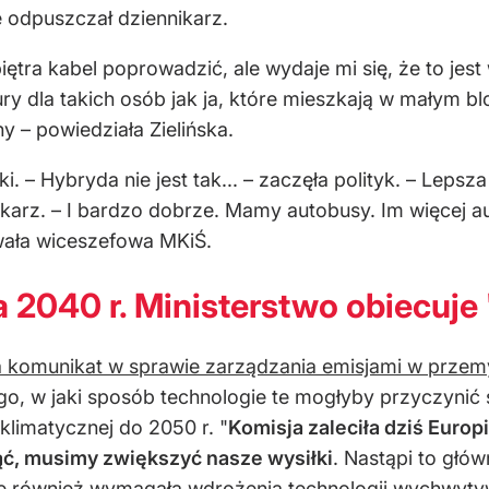
e odpuszczał dziennikarz.
ętra kabel poprowadzić, ale wydaje mi się, że to jest 
ry dla takich osób jak ja, które mieszkają w małym 
 – powiedziała Zielińska.
 – Hybryda nie jest tak... – zaczęła polityk. – Lepsza
nikarz. – I bardzo dobrze. Mamy autobusy. Im więcej a
ała wiceszefowa MKiŚ.
 2040 r. Ministerstwo obiecuje 
a komunikat w sprawie zarządzania emisjami w przem
o, w jaki sposób technologie te mogłyby przyczynić s
 klimatycznej do 2050 r. "
Komisja zaleciła dziś Europ
nąć, musimy zwiększyć nasze wysiłki
. Nastąpi to głów
ie również wymagała wdrożenia technologii wychwytyw