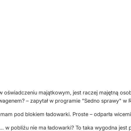
m w oświadczeniu majątkowym, jest raczej majętną oso
wagenem? – zapytał w programie "Sedno sprawy" w R
 mam pod blokiem ładowarki. Proste – odparła wicemini
... w pobliżu nie ma ładowarki? To taka wygodna jest 