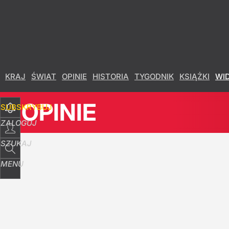
Udostępnij
20
Skomentuj
KRAJ
ŚWIAT
OPINIE
HISTORIA
TYGODNIK
KSIĄŻKI
WI
OPINIE
SUBSKRYBUJ
ZALOGUJ
SZUKAJ
MENU