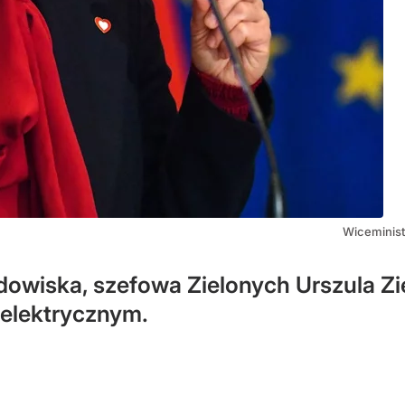
Wiceministe
odowiska, szefowa Zielonych Urszula Zi
 elektrycznym.