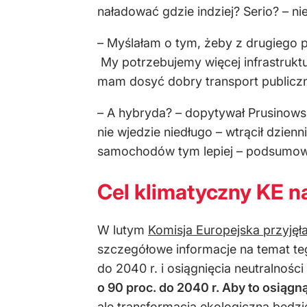
naładować gdzie indziej? Serio? – ni
– Myślałam o tym, żeby z drugiego pi
My potrzebujemy więcej infrastruktu
mam dosyć dobry transport publiczny
– A hybryda? – dopytywał Prusinowski.
nie wjedzie niedługo – wtrącił dzien
samochodów tym lepiej – podsumow
Cel klimatyczny KE na
W lutym
Komisja Europejska przyjęł
szczegółowe informacje na temat teg
do 2040 r. i osiągnięcia neutralności
o 90 proc. do 2040 r. Aby to osiąg
ale transformacja ekologiczna będz