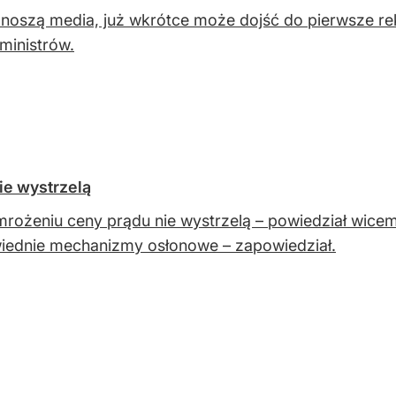
noszą media, już wkrótce może dojść do pierwsze rek
ministrów.
ie wystrzelą
rożeniu ceny prądu nie wystrzelą – powiedział wicem
ednie mechanizmy osłonowe – zapowiedział.