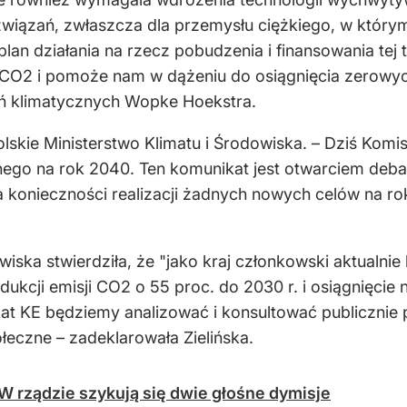
ozwiązań, zwłaszcza dla przemysłu ciężkiego, w który
an działania na rzecz pobudzenia i finansowania tej te
CO2 i pomoże nam w dążeniu do osiągnięcia zerowych 
łań klimatycznych Wopke Hoekstra.
olskie Ministerstwo Klimatu i Środowiska. – Dziś Kom
nego na rok 2040. Ten komunikat jest otwarciem deb
konieczności realizacji żadnych nowych celów na ro
iska stwierdziła, że "jako kraj członkowski aktualnie 
ukcji emisji CO2 o 55 proc. do 2030 r. i osiągnięcie 
at KE będziemy analizować i konsultować publicznie p
ołeczne – zadeklarowała Zielińska.
W rządzie szykują się dwie głośne dymisje