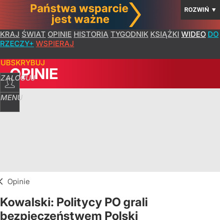
ROZWIŃ
▼
KRAJ
ŚWIAT
OPINIE
HISTORIA
TYGODNIK
KSIĄŻKI
WIDEO
DO
RZECZY+
WSPIERAJ
SUBSKRYBUJ
OPINIE
ZALOGUJ
MENU
Opinie
Kowalski: Politycy PO grali
bezpieczeństwem Polski