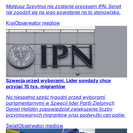
Mateusz Szpytma nie zostanie prezesem IPN. Senat
nie zgodził się na jego powołanie na to stanowisko.
Kraj
Obserwator mediów
Szwecja przed wyborami. Lider sondaży chce
przyjąć 15 tys. migrantów
Na niespełna sześć tygodni przed wyborami
parlamentarnymi w Szwecji lider Partii Zielonych
Daniel Helldén zapowiedział zwiększenie liczby
przyjmowanych migrantów oraz podwyżki cen paliw.
Świat
Obserwator mediów