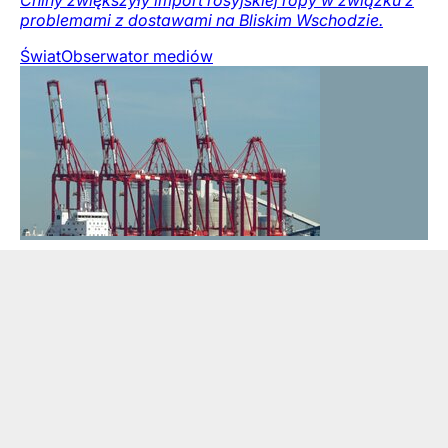
Chiny zwiększyły import rosyjskiej ropy w związku z
problemami z dostawami na Bliskim Wschodzie.
Świat
Obserwator mediów