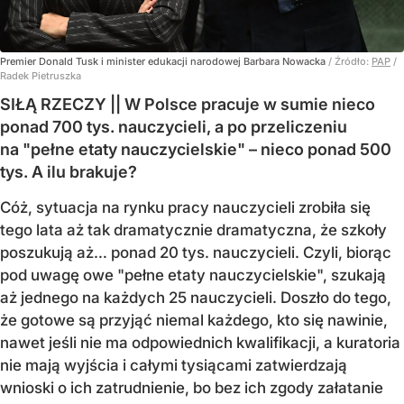
Premier Donald Tusk i minister edukacji narodowej Barbara Nowacka
/ Źródło:
PAP
/
Radek Pietruszka
SIŁĄ RZECZY || W Polsce pracuje w sumie nieco
ponad 700 tys. nauczycieli, a po przeliczeniu
na "pełne etaty nauczycielskie" – nieco ponad 500
tys. A ilu brakuje?
Cóż, sytuacja na rynku pracy nauczycieli zrobiła się
tego lata aż tak dramatycznie dramatyczna, że szkoły
poszukują aż… ponad 20 tys. nauczycieli. Czyli, biorąc
pod uwagę owe "pełne etaty nauczycielskie", szukają
aż jednego na każdych 25 nauczycieli. Doszło do tego,
że gotowe są przyjąć niemal każdego, kto się nawinie,
nawet jeśli nie ma odpowiednich kwalifikacji, a kuratoria
nie mają wyjścia i całymi tysiącami zatwierdzają
wnioski o ich zatrudnienie, bo bez ich zgody załatanie