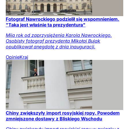
Fotograf Nawrockiego podzielił się wspomnieniem.
"Taka jest właśnie ta prezydentura"
Mija rok od zaprzysiężenia Karola Nawrockiego.
Osobisty fotograf prezydenta Mikołaj Bujak
opublikował anegdotę z dnia inauguracji.
Opinie
Kraj
Chiny zwiększyły import rosyjskiej ropy. Powodem
zmniejszone dostawy z Bliskiego Wschodu