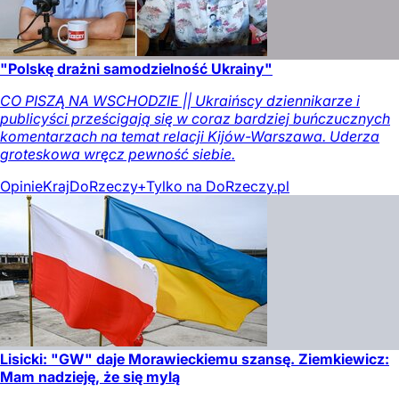
"Polskę drażni samodzielność Ukrainy"
CO PISZĄ NA WSCHODZIE || Ukraińscy dziennikarze i
publicyści prześcigają się w coraz bardziej buńczucznych
komentarzach na temat relacji Kijów-Warszawa. Uderza
groteskowa wręcz pewność siebie.
Opinie
Kraj
DoRzeczy+
Tylko na DoRzeczy.pl
Lisicki: "GW" daje Morawieckiemu szansę. Ziemkiewicz:
Mam nadzieję, że się mylą