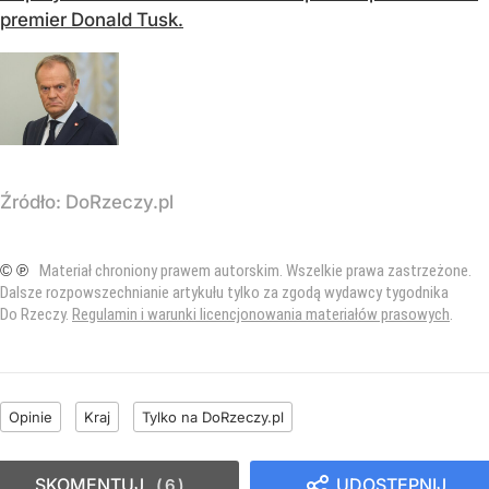
premier Donald Tusk.
Źródło:
DoRzeczy.pl
© ℗
Materiał chroniony prawem autorskim. Wszelkie prawa zastrzeżone.
Dalsze rozpowszechnianie artykułu tylko za zgodą wydawcy tygodnika
Do Rzeczy.
Regulamin i warunki licencjonowania materiałów prasowych
.
Opinie
Kraj
Tylko na DoRzeczy.pl
SKOMENTUJ
UDOSTĘPNIJ
6