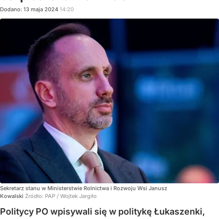
Dodano:
13
maja
2024
14:20
Sekretarz stanu w Ministerstwie Rolnictwa i Rozwoju Wsi Janusz
Kowalski
Źródło:
PAP
/
Wojtek Jargiło
Politycy PO wpisywali się w politykę Łukaszenki,