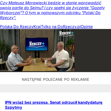
Czy Mateusz Morawiecki będzie w stanie wprowadzić
swoją partię do Sejmu? I czy spełni się życzenie "Gazety
Wyborczej"? O tym w najnowszym odcinku "Polski Do
Rzeczy".
Polska Do Rzeczy
Kraj
Tylko na DoRzeczy.pl
Opinie
IPN wciąż bez prezesa. Senat odrzucił kandydaturę
Szpytmy