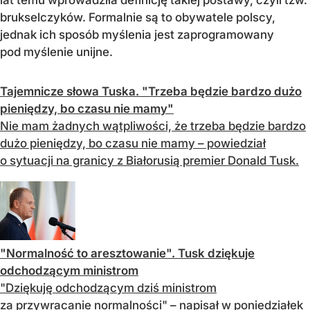
lat temu wprowadziła definicję takiej postawy, czyli tzw.
brukselczyków. Formalnie są to obywatele polscy,
jednak ich sposób myślenia jest zaprogramowany
pod myślenie unijne.
Tajemnicze słowa Tuska. "Trzeba będzie bardzo dużo
pieniędzy, bo czasu nie mamy"
Nie mam żadnych wątpliwości, że trzeba będzie bardzo
dużo pieniędzy, bo czasu nie mamy – powiedział
o sytuacji na granicy z Białorusią premier Donald Tusk.
"Normalność to aresztowanie". Tusk dziękuje
odchodzącym ministrom
"Dziękuję odchodzącym dziś ministrom
za przywracanie normalności" – napisał w poniedziałek