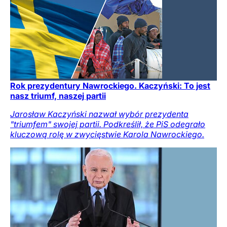
Rok prezydentury Nawrockiego. Kaczyński: To jest
nasz triumf, naszej partii
Jarosław Kaczyński nazwał wybór prezydenta
"triumfem" swojej partii. Podkreślił, że PiS odegrało
kluczową rolę w zwycięstwie Karola Nawrockiego.