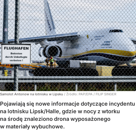
Samolot Antonow na lotnisku w Lipsku
/ Źródło:
PAP/EPA
/
FILIP SINGER
Pojawiają się nowe informacje dotyczące incydentu
na lotnisku Lipsk/Halle, gdzie w nocy z wtorku
na środę znaleziono drona wyposażonego
w materiały wybuchowe.