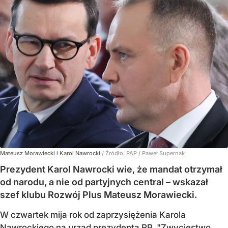
Mateusz Morawiecki i Karol Nawrocki
/ Źródło:
PAP
/
Paweł Supernak
Prezydent Karol Nawrocki wie, że mandat otrzymał
od narodu, a nie od partyjnych central – wskazał
szef klubu Rozwój Plus Mateusz Morawiecki.
W czwartek mija rok od zaprzysiężenia Karola
Nawrockiego na urząd prezydenta RP. "Zwycięstwo