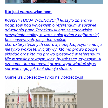
Kto jest warszawianinem
KONSTYTUCJA WOLNOŚCI || Ruszyło zbieranie
podpisów pod wnioskiem o referendum w sprawie
odwołania pana Trzaskowskiego ze stanowiska
prezydenta stolicy, a wraz z nim jeden z najbardziej
bezsensownych, ale jednocześnie
charakterystycznych sporów, napędzających emocje
nie tylko wokół tej inicjatywy: kto ma prawo podpis
składać oraz kto ma prawo głosować w referendum.
Nie w sensie prawnym, lecz, by tak rzec, etycznym. A
czasami – kto ma nawet prawo wypowiadać się w
sprawie tego, jak funkcjonuje stolica.
Opinie
Kraj
DoRzeczy+
Tylko na DoRzeczy.pl