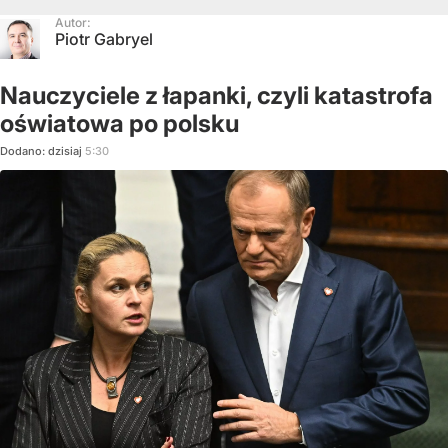
Autor:
Piotr Gabryel
Nauczyciele z łapanki, czyli katastrofa
oświatowa po polsku
Dodano:
dzisiaj
5:30