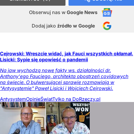
Obserwuj nas
w
Google News
Dodaj jako
źródło w Google
Cejrowski: Wreszcie widać, jak Fauci wszystkich okłamał.
Lisicki: Sypie się opowieść o pandemii
Na jaw wychodzą nowe fakty ws. działalności dr.
Anthony'ego Fauciego, architekta obostrzeń covidowych
na świecie. O bulwersującej sprawie rozmawiają w
"Antysystemie" Paweł Lisicki i Wojciech Cejrowski.
Antysystem
Opinie
Świat
Tylko na DoRzeczy.pl