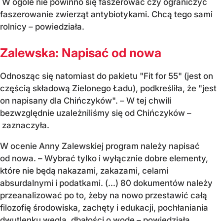
W ogóle nie powinno się faszerować czy ograniczyć
faszerowanie zwierząt antybiotykami. Chcą tego sami
rolnicy – powiedziała.
Zalewska: Napisać od nowa
Odnosząc się natomiast do pakietu "Fit for 55" (jest on
częścią składową Zielonego Ładu), podkreśliła, że "jest
on napisany dla Chińczyków". – W tej chwili
bezwzględnie uzależniliśmy się od Chińczyków –
zaznaczyła.
W ocenie Anny Zalewskiej program należy napisać
od nowa. – Wybrać tylko i wyłącznie dobre elementy,
które nie będą nakazami, zakazami, celami
absurdalnymi i podatkami. (...) 80 dokumentów należy
przeanalizować po to, żeby na nowo przestawić całą
filozofię środowiska, zachęty i edukacji, pochłaniania
dwutlenku węgla, dbałości o wodę – powiedziała