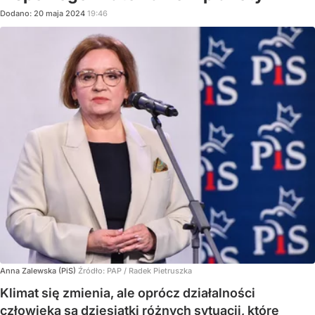
Dodano:
20
maja
2024
19:46
Anna Zalewska (PiS)
Źródło:
PAP
/
Radek Pietruszka
Klimat się zmienia, ale oprócz działalności
człowieka są dziesiątki różnych sytuacji, które