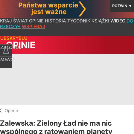
ROZWIŃ
▼
KRAJ
ŚWIAT
OPINIE
HISTORIA
TYGODNIK
KSIĄŻKI
WIDEO
DO
RZECZY+
WSPIERAJ
SUBSKRYBUJ
OPINIE
ZALOGUJ
MENU
Opinie
Zalewska: Zielony Ład nie ma nic
wspólnego z ratowaniem planety