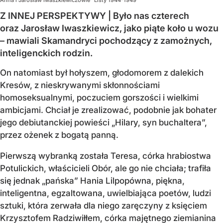
Anna i Jarosław Iwaszkiewiczowie "Listy 1944-1949"
Z INNEJ PERSPEKTYWY | Było nas czterech
oraz Jarosław Iwaszkiewicz, jako piąte koło u wozu
– mawiali Skamandryci pochodzący z zamożnych,
inteligenckich rodzin.
On natomiast był hołyszem, głodomorem z dalekich
Kresów, z nieskrywanymi skłonnościami
homoseksualnymi, poczuciem gorszości i wielkimi
ambicjami. Chciał je zrealizować, podobnie jak bohater
jego debiutanckiej powieści „Hilary, syn buchaltera”,
przez ożenek z bogatą panną.
Pierwszą wybranką została Teresa, córka hrabiostwa
Potulickich, właścicieli Obór, ale go nie chciała; trafiła
się jednak „pańska” Hania Lilpopówna, piękna,
inteligentna, egzaltowana, uwielbiająca poetów, ludzi
sztuki, która zerwała dla niego zaręczyny z księciem
Krzysztofem Radziwiłłem, córka majętnego ziemianina