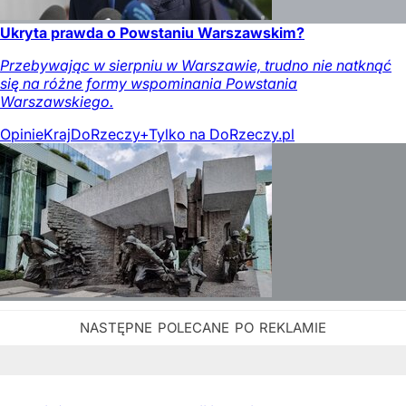
Ukryta prawda o Powstaniu Warszawskim?
Przebywając w sierpniu w Warszawie, trudno nie natknąć
się na różne formy wspominania Powstania
Warszawskiego.
Opinie
Kraj
DoRzeczy+
Tylko na DoRzeczy.pl