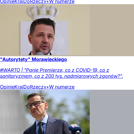
Opinie
Kraj
DoRzeczy+
W numerze
"Autorytety" Morawieckiego
#WARTO | "Panie Premierze, co z COVID-19, co z
sanitaryzmem, co z 200 tys. nadmiarowych zgonów?".
Opinie
Kraj
DoRzeczy+
W numerze