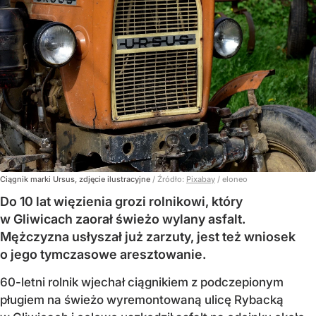
Ciągnik marki Ursus, zdjęcie ilustracyjne
/ Źródło:
Pixabay
/
eloneo
Do 10 lat więzienia grozi rolnikowi, który
w Gliwicach zaorał świeżo wylany asfalt.
Mężczyzna usłyszał już zarzuty, jest też wniosek
o jego tymczasowe aresztowanie.
60-letni rolnik wjechał ciągnikiem z podczepionym
pługiem na świeżo wyremontowaną ulicę Rybacką