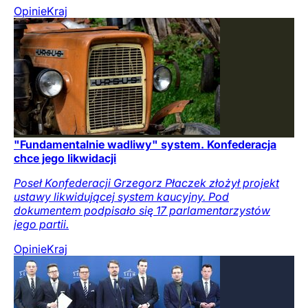
Opinie
Kraj
"Fundamentalnie wadliwy" system. Konfederacja
chce jego likwidacji
Poseł Konfederacji Grzegorz Płaczek złożył projekt
ustawy likwidującej system kaucyjny. Pod
dokumentem podpisało się 17 parlamentarzystów
jego partii.
Opinie
Kraj