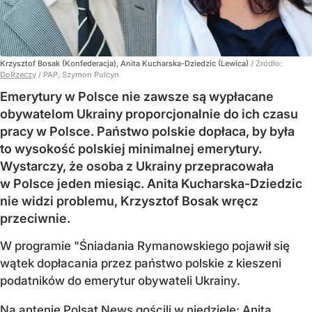
Krzysztof Bosak (Konfederacja), Anita Kucharska-Dziedzic (Lewica)
/ Źródło:
DoRzeczy
/
PAP, Szymon Pulcyn
Emerytury w Polsce nie zawsze są wypłacane
obywatelom Ukrainy proporcjonalnie do ich czasu
pracy w Polsce. Państwo polskie dopłaca, by była
to wysokość polskiej minimalnej emerytury.
Wystarczy, że osoba z Ukrainy przepracowała
w Polsce jeden miesiąc. Anita Kucharska-Dziedzic
nie widzi problemu, Krzysztof Bosak wręcz
przeciwnie.
W programie "Śniadania Rymanowskiego pojawił się
wątek dopłacania przez państwo polskie z kieszeni
podatników do emerytur obywateli Ukrainy.
Na antenie Polsat News gościli w niedzielę: Anita