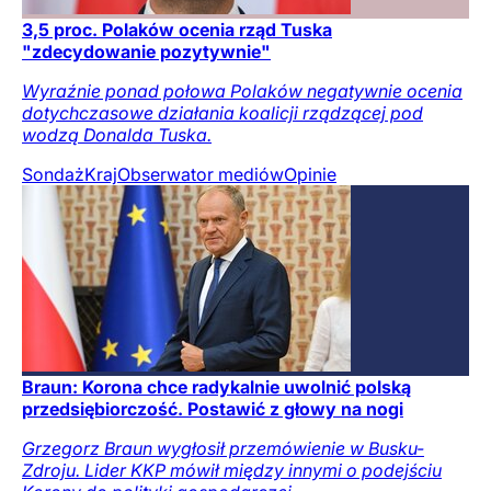
3,5 proc. Polaków ocenia rząd Tuska
"zdecydowanie pozytywnie"
Wyraźnie ponad połowa Polaków negatywnie ocenia
dotychczasowe działania koalicji rządzącej pod
wodzą Donalda Tuska.
Sondaż
Kraj
Obserwator mediów
Opinie
Braun: Korona chce radykalnie uwolnić polską
przedsiębiorczość. Postawić z głowy na nogi
Grzegorz Braun wygłosił przemówienie w Busku-
Zdroju. Lider KKP mówił między innymi o podejściu