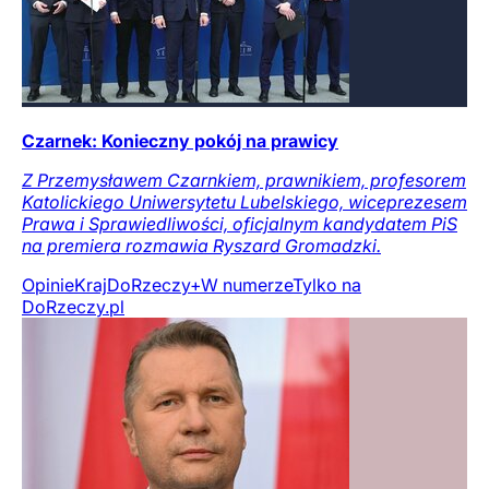
Czarnek: Konieczny pokój na prawicy
Z Przemysławem Czarnkiem, prawnikiem, profesorem
Katolickiego Uniwersytetu Lubelskiego, wiceprezesem
Prawa i Sprawiedliwości, oficjalnym kandydatem PiS
na premiera rozmawia Ryszard Gromadzki.
Opinie
Kraj
DoRzeczy+
W numerze
Tylko na
DoRzeczy.pl