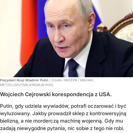
Prezydent Rosji Wladimir Putin
/ Źródło:
PAP/EPA
/
MIKHAIL
METZEL/SPUTNIK/KREMLIN POOL
Wojciech Cejrowski korespondencja z USA.
Putin, gdy udziela wywiadów, potrafi oczarować i być
wyluzowany. Jakby prowadził sklep z kontrowersyjną
bielizną, a nie morderczą machinę wojenną. Gdy mu
zadają niewygodne pytania, nic sobie z tego nie robi.