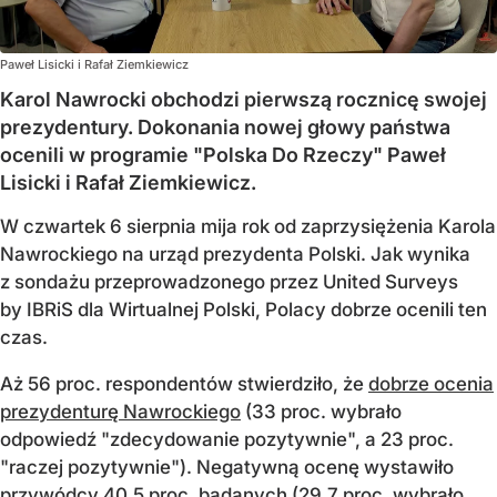
Paweł Lisicki i Rafał Ziemkiewicz
Karol Nawrocki obchodzi pierwszą rocznicę swojej
prezydentury. Dokonania nowej głowy państwa
ocenili w programie "Polska Do Rzeczy" Paweł
Lisicki i Rafał Ziemkiewicz.
W czwartek 6 sierpnia mija rok od zaprzysiężenia Karola
Nawrockiego na urząd prezydenta Polski. Jak wynika
z sondażu przeprowadzonego przez United Surveys
by IBRiS dla Wirtualnej Polski, Polacy dobrze ocenili ten
czas.
Aż 56 proc. respondentów stwierdziło, że
dobrze ocenia
prezydenturę Nawrockiego
(33 proc. wybrało
odpowiedź "zdecydowanie pozytywnie", a 23 proc.
"raczej pozytywnie"). Negatywną ocenę wystawiło
przywódcy 40,5 proc. badanych (29,7 proc. wybrało