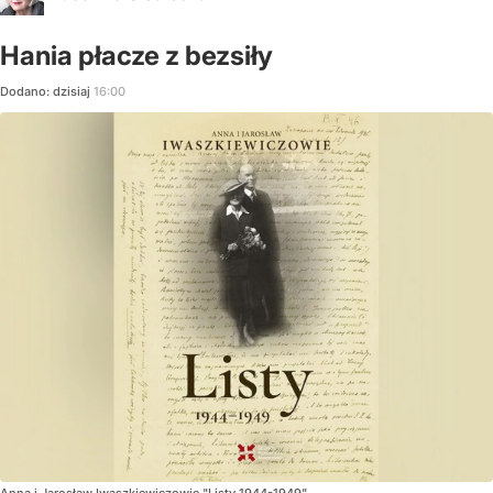
Hania płacze z bezsiły
Dodano:
dzisiaj
16:00