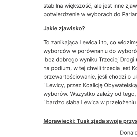
stabilna większość, ale jest inne zj
potwierdzenie w wyborach do Parla
Jakie zjawisko?
To zanikająca Lewica i to, co widzim
wyborców w porównaniu do wyborów 
bez dobrego wyniku Trzeciej Drogi (p
na podium, w tej chwili trzecia jes
przewartościowanie, jeśli chodzi o 
i Lewicy, przez Koalicję Obywatels
wyborów. Wszystko zależy od tego, na
i bardzo słaba Lewica w przełożeniu 
Morawiecki: Tusk zjada swoje prz
Donald