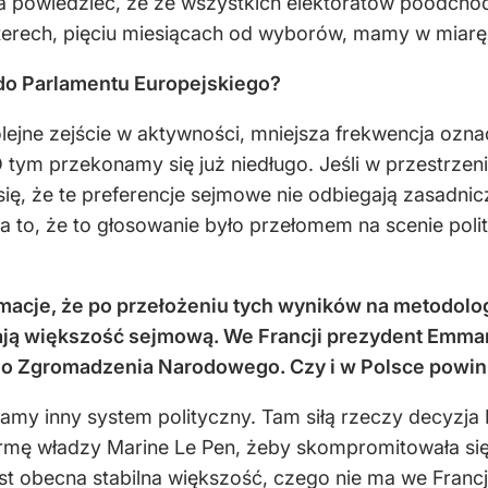
iedzieć, że ze wszystkich elektoratów poodchodzil
terech, pięciu miesiącach od wyborów, mamy w miarę s
do Parlamentu Europejskiego?
olejne zejście w aktywności, mniejsza frekwencja oznac
ym przekonamy się już niedługo. Jeśli w przestrzeni 
ię, że te preferencje sejmowe nie odbiegają zasadnic
to, że to głosowanie było przełomem na scenie polity
ormacje, że po przełożeniu tych wyników na metodol
mają większość sejmową. We Francji prezydent Emm
do Zgromadzenia Narodowego. Czy i w Polsce powi
 mamy inny system polityczny. Tam siłą rzeczy decyzj
mę władzy Marine Le Pen, żeby skompromitowała się 
jest obecna stabilna większość, czego nie ma we Francj