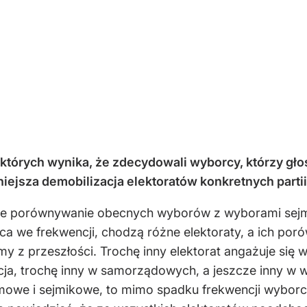
z których wynika, że zdecydowali wyborcy, którzy gło
iejsza demobilizacja elektoratów konkretnych parti
, że porównywanie obecnych wyborów z wyborami sej
ca we frekwencji, chodzą różne elektoraty, a ich por
emy z przeszłości. Trochę inny elektorat angażuje si
ncja, trochę inny w samorządowych, a jeszcze inny w
owe i sejmikowe, to mimo spadku frekwencji wyborcz