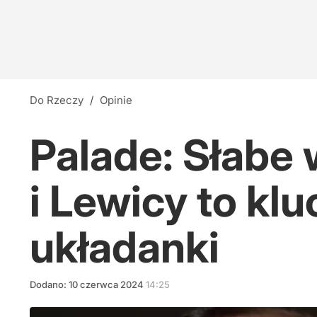
Do Rzeczy
/
Opinie
Palade: Słabe 
i Lewicy to kl
układanki
Dodano:
10
czerwca
2024
14:25