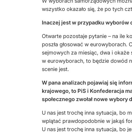
W wyborach samorządowych można pow
wszystko okazało się, że po tych cz
Inaczej jest w przypadku wyborów 
Otwarte pozostaje pytanie – na ile k
poszła głosować w eurowyborach. O t
sejmowych za miesiąc, dwa i okaże s
w eurowyborach, to będzie dowód na 
scenie jest.
W pana analizach pojawiaj się inf
krajowego, to PiS i Konfederacja 
społecznego zwołał nowe wybory 
U nas jest trochę inna sytuacja, bo
wplątać prawdopodobnie w jakąś for
U nas jest trochę inna sytuacja, bo 