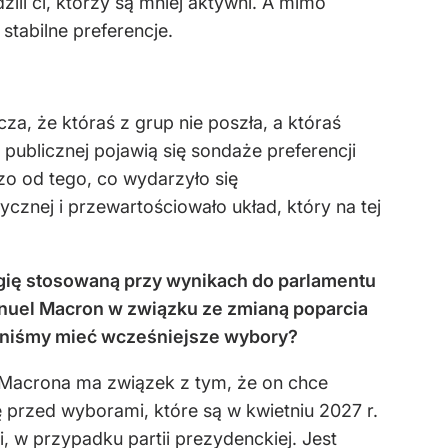
i ci, którzy są mniej aktywni. A mimo
tabilne preferencje.
za, że któraś z grup nie poszła, a któraś
publicznej pojawią się sondaże preferencji
zo od tego, co wydarzyło się
cznej i przewartościowało układ, który na tej
ogię stosowaną przy wynikach do parlamentu
anuel Macron w związku ze zmianą poparcia
nniśmy mieć wcześniejsze wybory?
a Macrona ma związek z tym, że on chce
przed wyborami, które są w kwietniu 2027 r.
i, w przypadku partii prezydenckiej. Jest