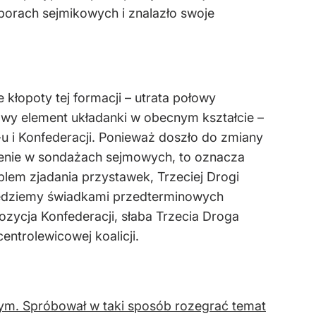
yborach sejmikowych i znalazło swoje
 kłopoty tej formacji – utrata połowy
wy element układanki w obecnym kształcie –
S-u i Konfederacji. Ponieważ doszło do zmiany
rdzenie w sondażach sejmowych, to oznacza
blem zjadania przystawek, Trzeciej Drogi
y będziemy świadkami przedterminowych
pozycja Konfederacji, słaba Trzecia Droga
entrolewicowej koalicji.
ym. Spróbował w taki sposób rozegrać temat