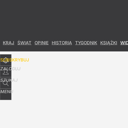
Udostępnij
2
Skomentuj
KRAJ
ŚWIAT
OPINIE
HISTORIA
TYGODNIK
KSIĄŻKI
WI
SUBSKRYBUJ
ZALOGUJ
SZUKAJ
MENU