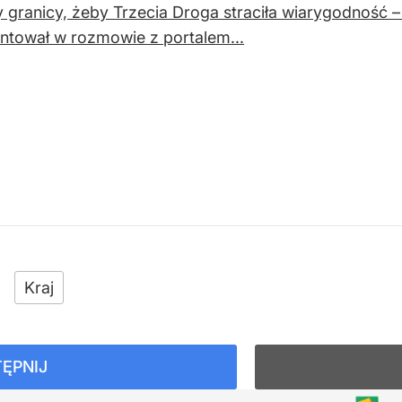
 granicy, żeby Trzecia Droga straciła wiarygodność 
tował w rozmowie z portalem...
Kraj
ĘPNIJ