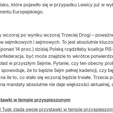
awisko, które pojawiło się w przypadku Lewicy już w w
mentu Europejskiego.
y wczoraj po wyniku wczoraj Trzeciej Drogi – poważne
sejmikowych i sejmowych. To jest absolutnie kluczo
onad 14 proc.) dzisiaj Polską rządziłaby koalicja Pi
t Konfederacja, być może znajdzie to wkrótce potwie
układ w przyszłym Sejmie. Pytanie, czy ten obecny pro
ką spowoduje, że to będzie Sejm pełnej kadencji, cz
 ile to, co stało się wczoraj będzie trwałe. Trzecia 
na mandaty absolutnie nie daje większości aktualnej, c
ystawki w tempie przyspieszonym
 Tusk zjada swoje przystawki w tempie przyspieszon