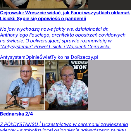
Cejrowski: Wreszcie widać, jak Fauci wszystkich okłamał.
Lisicki: Sypie się opowieść o pandemii
Na jaw wychodzą nowe fakty ws. działalności dr.
Anthony'ego Fauciego, architekta obostrzeń covidowych
na świecie. O bulwersującej sprawie rozmawiają w
"Antysystemie" Paweł Lisicki i Wojciech Cejrowski.
Antysystem
Opinie
Świat
Tylko na DoRzeczy.pl
Bednarska 2/4
Z PÓŁDYSTANSU | Uczestnictwo w ceremonii zawieszenia
wiechy - symbolizującej osiągnięcie najwyższego punktu