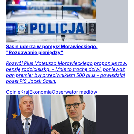
Sasin uderza w pomysł Morawieckiego.
"Rozdawanie pieniędzy"
Rozwój Plus Mateusza Morawieckiego proponuje tzw.
pensję rodzicielską. – Mnie to trochę dziwi, ponieważ
pan premier był przeciwnikiem 500 plus – powiedział
poseł PiS Jacek Sasin.
Opinie
Kraj
Ekonomia
Obserwator mediów