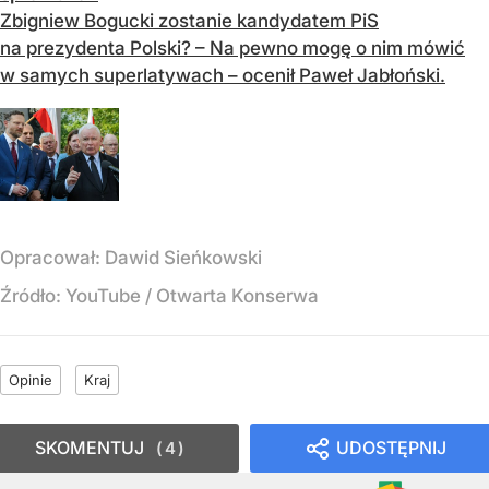
Zbigniew Bogucki zostanie kandydatem PiS
na prezydenta Polski? – Na pewno mogę o nim mówić
w samych superlatywach – ocenił Paweł Jabłoński.
Opracował:
Dawid Sieńkowski
Źródło:
YouTube / Otwarta Konserwa
Opinie
Kraj
SKOMENTUJ
UDOSTĘPNIJ
4