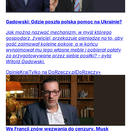
Gadowski: Gdzie poszła polska pomoc na Ukrainie?
Jak można nazwać mechanizm, w myśl którego
gospodarz, żywiciel, przekazuje pieniądze na to, aby
gość zajmował kolejne pokoje, a w końcu
wynajmował mu jego własne meble i pobierał opłaty
za przygotowywane przez siebie posiłki? – pyta
Witold Gadowski.
Opinie
Kraj
Tylko na DoRzeczy.pl
DoRzeczy+
We Francji znów wezwania do cenzury. Musk