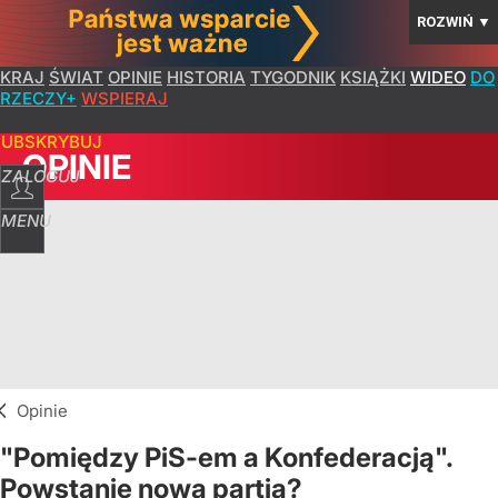
ROZWIŃ
▼
KRAJ
ŚWIAT
OPINIE
HISTORIA
TYGODNIK
KSIĄŻKI
WIDEO
DO
RZECZY+
WSPIERAJ
SUBSKRYBUJ
OPINIE
ZALOGUJ
MENU
Opinie
"Pomiędzy PiS-em a Konfederacją".
Powstanie nowa partia?