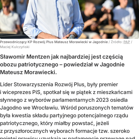
Przewodniczący KP Rozwój Plus Mateusz Morawiecki w Jagodnie
/ Źródło:
PAP
/
Maciej Kulczyński
Sławomir Mentzen jak najbardziej jest częścią
obozu patriotycznego – powiedział w Jagodnie
Mateusz Morawiecki.
Lider Stowarzyszenia Rozwój Plus, były premier
i wiceprezes PiS, spotkał się w piątek z mieszkańcami
słynnego z wyborów parlamentarnych 2023 osiedla
Jagodno we Wrocławiu. Wśród poruszonych tematów
była kwestia składu partyjnego potencjalnego rządu
patriotycznego, który miałby powstać, jeżeli
z przyszłorocznych wyborach formacje tzw. szeroko
pojętej prawicy uzyskają w parlamencie przewagę nad