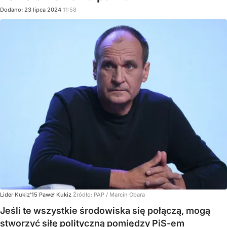
Dodano:
23
lipca
2024
11:58
Lider Kukiz'15 Paweł Kukiz
Źródło:
PAP
/
Marcin Obara
Jeśli te wszystkie środowiska się połączą, mogą
stworzyć siłę polityczną pomiędzy PiS-em