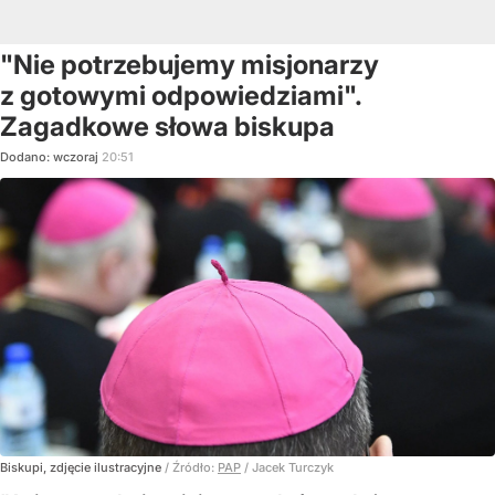
"Nie potrzebujemy misjonarzy
z gotowymi odpowiedziami".
Zagadkowe słowa biskupa
Dodano:
wczoraj
20:51
Biskupi, zdjęcie ilustracyjne
/ Źródło:
PAP
/
Jacek Turczyk