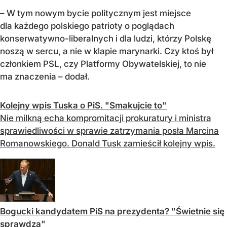
– W tym nowym bycie politycznym jest miejsce
dla każdego polskiego patrioty o poglądach
konserwatywno-liberalnych i dla ludzi, którzy Polskę
noszą w sercu, a nie w klapie marynarki. Czy ktoś był
członkiem PSL, czy Platformy Obywatelskiej, to nie
ma znaczenia – dodał.
Kolejny wpis Tuska o PiS. "Smakujcie to"
Nie milkną echa kompromitacji prokuratury i ministra
sprawiedliwości w sprawie zatrzymania posła Marcina
Romanowskiego. Donald Tusk zamieścił kolejny wpis.
Bogucki kandydatem PiS na prezydenta? "Świetnie się
sprawdza"