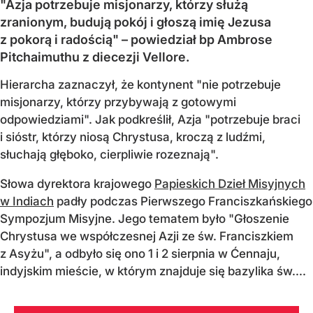
"Azja potrzebuje misjonarzy, którzy służą
zranionym, budują pokój i głoszą imię Jezusa
z pokorą i radością" – powiedział bp Ambrose
Pitchaimuthu z diecezji Vellore.
Hierarcha zaznaczył, że kontynent "nie potrzebuje
misjonarzy, którzy przybywają z gotowymi
odpowiedziami". Jak podkreślił, Azja "potrzebuje braci
i sióstr, którzy niosą Chrystusa, kroczą z ludźmi,
słuchają głęboko, cierpliwie rozeznają".
Słowa dyrektora krajowego
Papieskich Dzieł Misyjnych
w Indiach
padły podczas Pierwszego Franciszkańskiego
Sympozjum Misyjne. Jego tematem było "Głoszenie
Chrystusa we współczesnej Azji ze św. Franciszkiem
z Asyżu", a odbyło się ono 1 i 2 sierpnia w Ćennaju,
indyjskim mieście, w którym znajduje się bazylika św....