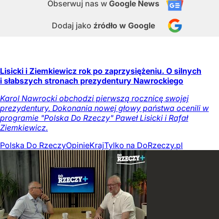
Obserwuj nas
w
Google News
Dodaj jako
źródło w Google
Lisicki i Ziemkiewicz rok po zaprzysiężeniu. O silnych
i słabszych stronach prezydentury Nawrockiego
Karol Nawrocki obchodzi pierwszą rocznicę swojej
prezydentury. Dokonania nowej głowy państwa ocenili w
programie "Polska Do Rzeczy" Paweł Lisicki i Rafał
Ziemkiewicz.
Polska Do Rzeczy
Opinie
Kraj
Tylko na DoRzeczy.pl