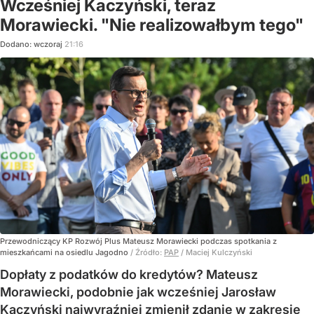
Wcześniej Kaczyński, teraz
Morawiecki. "Nie realizowałbym tego"
Dodano:
wczoraj
21:16
Przewodniczący KP Rozwój Plus Mateusz Morawiecki podczas spotkania z
mieszkańcami na osiedlu Jagodno
/ Źródło:
PAP
/
Maciej Kulczyński
Dopłaty z podatków do kredytów? Mateusz
Morawiecki, podobnie jak wcześniej Jarosław
Kaczyński najwyraźniej zmienił zdanie w zakresie