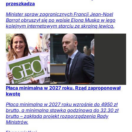
przeszkadza
Minister spraw zagranicznych Francji Jean-Noel
Barrot obruszył się po wpisie Elona Muska w jego
kolejnym internetowym starciu ze skrajną lewicą.
Płaca minimalna w 2027 roku. Rząd zaproponował
kwotę
Płaca minimalna w 2027 roku wzrośnie do 4950 zł
brutto, a minimalna stawka godzinowa do 32,30 zł
brutto – zakłada projekt rozporządzenia Rady
Ministrów.