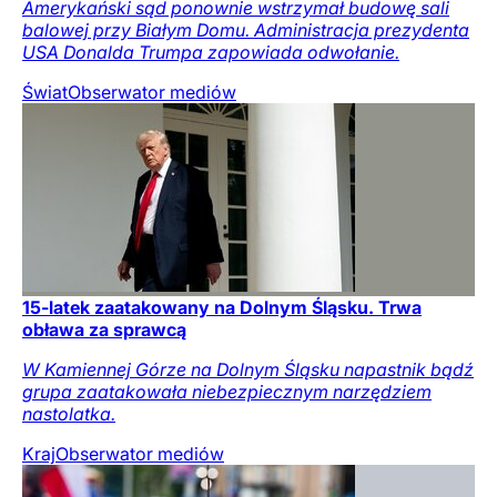
Amerykański sąd ponownie wstrzymał budowę sali
balowej przy Białym Domu. Administracja prezydenta
USA Donalda Trumpa zapowiada odwołanie.
Świat
Obserwator mediów
15-latek zaatakowany na Dolnym Śląsku. Trwa
obława za sprawcą
W Kamiennej Górze na Dolnym Śląsku napastnik bądź
grupa zaatakowała niebezpiecznym narzędziem
nastolatka.
Kraj
Obserwator mediów