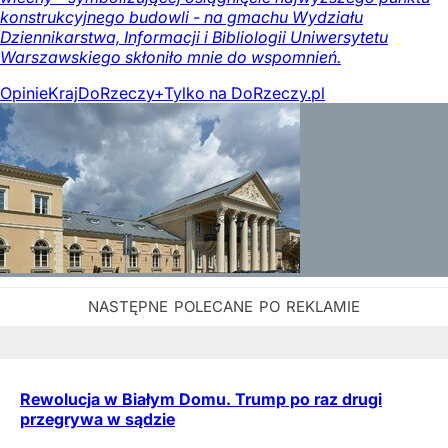
konstrukcyjnego budowli - na gmachu Wydziału
Dziennikarstwa, Informacji i Bibliologii Uniwersytetu
Warszawskiego skłoniło mnie do wspomnień.
Opinie
Kraj
DoRzeczy+
Tylko na DoRzeczy.pl
Rewolucja w Białym Domu. Trump po raz drugi
przegrywa w sądzie