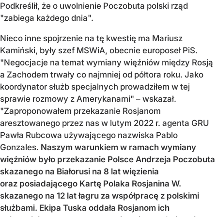
Podkreślił, że o uwolnienie Poczobuta polski rząd
"zabiega każdego dnia".
Nieco inne spojrzenie na tę kwestię ma Mariusz
Kamiński, były szef MSWiA, obecnie europoseł PiS.
"Negocjacje na temat wymiany więźniów między Rosją
a Zachodem trwały co najmniej od półtora roku. Jako
koordynator służb specjalnych prowadziłem w tej
sprawie rozmowy z Amerykanami" – wskazał.
"Zaproponowałem przekazanie Rosjanom
aresztowanego przez nas w lutym 2022 r. agenta GRU
Pawła Rubcowa używającego nazwiska Pablo
Gonzales.
Naszym warunkiem w ramach wymiany
więźniów było przekazanie Polsce Andrzeja Poczobuta
skazanego na Białorusi na 8 lat więzienia
oraz posiadającego Kartę Polaka Rosjanina W.
skazanego na 12 lat łagru za współpracę z polskimi
służbami. Ekipa Tuska oddała Rosjanom ich