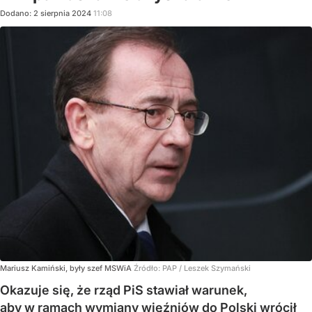
Dodano:
2
sierpnia
2024
11:08
Mariusz Kamiński, były szef MSWiA
Źródło:
PAP
/
Leszek Szymański
Okazuje się, że rząd PiS stawiał warunek,
aby w ramach wymiany więźniów do Polski wrócił