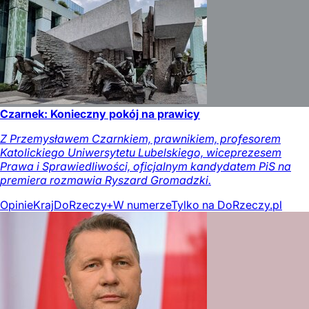
Czarnek: Konieczny pokój na prawicy
Z Przemysławem Czarnkiem, prawnikiem, profesorem
Katolickiego Uniwersytetu Lubelskiego, wiceprezesem
Prawa i Sprawiedliwości, oficjalnym kandydatem PiS na
premiera rozmawia Ryszard Gromadzki.
Opinie
Kraj
DoRzeczy+
W numerze
Tylko na DoRzeczy.pl