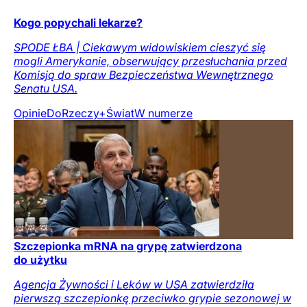
Kogo popychali lekarze?
SPODE ŁBA | Ciekawym widowiskiem cieszyć się
mogli Amerykanie, obserwujący przesłuchania przed
Komisją do spraw Bezpieczeństwa Wewnętrznego
Senatu USA.
Opinie
DoRzeczy+
Świat
W numerze
Szczepionka mRNA na grypę zatwierdzona
do użytku
Agencja Żywności i Leków w USA zatwierdziła
pierwszą szczepionkę przeciwko grypie sezonowej w