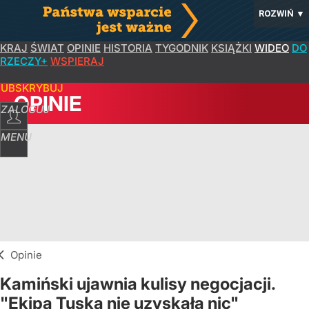
ROZWIŃ
▼
KRAJ
ŚWIAT
OPINIE
HISTORIA
TYGODNIK
KSIĄŻKI
WIDEO
DO
RZECZY+
WSPIERAJ
SUBSKRYBUJ
OPINIE
ZALOGUJ
MENU
Opinie
Kamiński ujawnia kulisy negocjacji.
"Ekipa Tuska nie uzyskała nic"