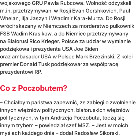
wojskowego GRU Pawła Rubcowa. Wolność odzyskali
m.in. przetrzymywani w Rosji Evan Gershkovich, Paul
Whelan, Ilja Jaszyn i Władimir Kara-Murza. Do Rosji
wrócił skazany w Niemczech za morderstwo pułkownik
FSB Wadim Krasikow, a do Niemiec przetrzymywany
na Białorusi Rico Krieger. Polsce za udział w wymianie
podziękowali prezydenta USA Joe Biden
oraz ambasador USA w Polsce Mark Brzezinski. Z kolei
premier Donald Tusk podziękował za współpracę
prezydentowi RP.
Co z Poczobutem?
– Chciałbym państwa zapewnić, ze zabiegi o zwolnienie
innych więźniów politycznych, białoruskich więźniów
politycznych, w tym Andrzeja Poczobuta, toczą się
innym trybem – powiedział szef MSZ. – Jest w moich
myślach każdego dnia – dodał Radosław Sikorski.