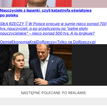
Nauczyciele z łapanki, czyli katastrofa oświatowa
po polsku
SIŁĄ RZECZY || W Polsce pracuje w sumie nieco ponad 700
tys. nauczycieli, a po przeliczeniu na "pełne etaty
nauczycielskie" – nieco ponad 500 tys. A ilu brakuje?
Opinie
Ekonomia
Kraj
DoRzeczy+
Tylko na DoRzeczy.pl