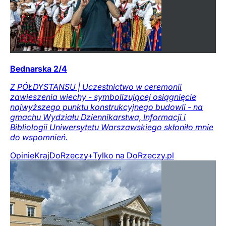
Bednarska 2/4
Z PÓŁDYSTANSU | Uczestnictwo w ceremonii
zawieszenia wiechy - symbolizującej osiągnięcie
najwyższego punktu konstrukcyjnego budowli - na
gmachu Wydziału Dziennikarstwa, Informacji i
Bibliologii Uniwersytetu Warszawskiego skłoniło mnie
do wspomnień.
Opinie
Kraj
DoRzeczy+
Tylko na DoRzeczy.pl