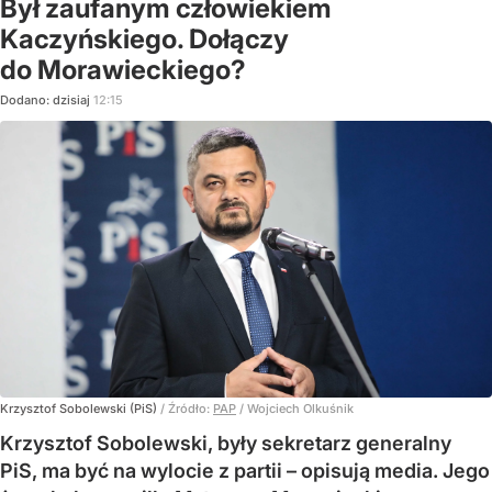
Był zaufanym człowiekiem
Kaczyńskiego. Dołączy
do Morawieckiego?
Dodano:
dzisiaj
12:15
Krzysztof Sobolewski (PiS)
/ Źródło:
PAP
/
Wojciech Olkuśnik
Krzysztof Sobolewski, były sekretarz generalny
PiS, ma być na wylocie z partii – opisują media. Jego