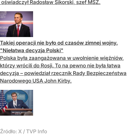
oświadczył Radosław Sikorski, szef MSZ.
Takiej operacji nie było od czasów zimnej wojny.
"Niełatwa decyzja Polski"
Polska była zaangażowana w uwolnienie więźniów,
którzy wrócili do Rosji. To na pewno nie była łatwa
decyzja – powiedział rzecznik Rady Bezpieczeństwa
Narodowego USA John Kirby.
Źródło:
X
/
TVP Info