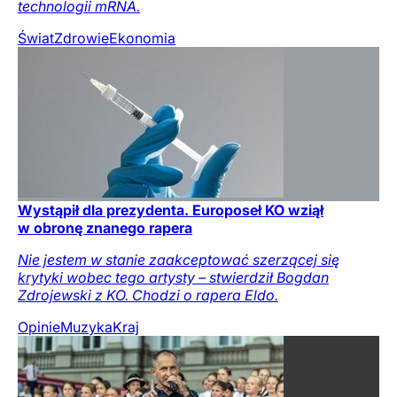
technologii mRNA.
Świat
Zdrowie
Ekonomia
Wystąpił dla prezydenta. Europoseł KO wziął
w obronę znanego rapera
Nie jestem w stanie zaakceptować szerzącej się
krytyki wobec tego artysty – stwierdził Bogdan
Zdrojewski z KO. Chodzi o rapera Eldo.
Opinie
Muzyka
Kraj