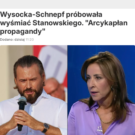
Wysocka-Schnepf próbowała
wyśmiać Stanowskiego. "Arcykapłan
propagandy"
Dodano:
dzisiaj
11:20