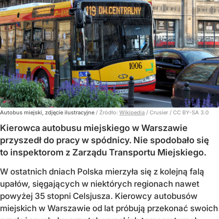
Autobus miejski, zdjęcie ilustracyjne
/ Źródło:
Wikipedia
/
Crusier / CC BY-SA 3.0
Kierowca autobusu miejskiego w Warszawie
przyszedł do pracy w spódnicy. Nie spodobało się
to inspektorom z Zarządu Transportu Miejskiego.
W ostatnich dniach Polska mierzyła się z kolejną falą
upałów, sięgających w niektórych regionach nawet
powyżej 35 stopni Celsjusza. Kierowcy autobusów
miejskich w Warszawie od lat próbują przekonać swoich