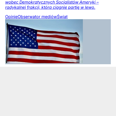
wobec Demokratycznych Socjalistów Ameryki –
radykalnej frakcji, która ciągnie partię w lewo.
Opinie
Obserwator mediów
Świat