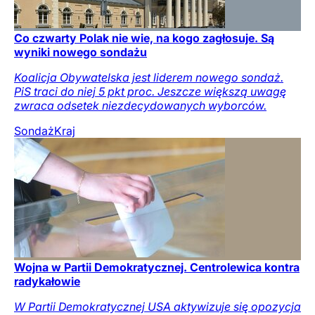
Co czwarty Polak nie wie, na kogo zagłosuje. Są
wyniki nowego sondażu
Koalicja Obywatelska jest liderem nowego sondaż.
PiS traci do niej 5 pkt proc. Jeszcze większą uwagę
zwraca odsetek niezdecydowanych wyborców.
Sondaż
Kraj
Wojna w Partii Demokratycznej. Centrolewica kontra
radykałowie
W Partii Demokratycznej USA aktywizuje się opozycja