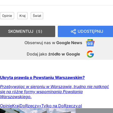
Opinie
Kraj
Świat
SKOMENTUJ
UDOSTĘPNIJ
5
Obserwuj nas
w
Google News
Dodaj jako
źródło w Google
Ukryta prawda o Powstaniu Warszawskim?
Przebywając w sierpniu w Warszawie, trudno nie natknąć
się na różne formy wspominania Powstania
Warszawskiego.
Opinie
Kraj
DoRzeczy+
Tylko na DoRzeczy.pl