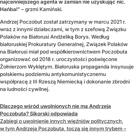
najcenniejszego agenta w zamian nie uzyskując nic.
Hańba!
" – grzmi Kamiński.
Andrzej Poczobut został zatrzymany w marcu 2021 r.
wraz z innymi działaczami, w tym z szefową Związku
Polaków na Białorusi Andżeliką Borys. Według
białoruskiej Prokuratury Generalnej, Związek Polaków
na Białorusi miał pod współkierownictwem Poczobuta
organizować od 2018 r. uroczystości poświęcone
Żołnierzom Wyklętym. Białoruska propaganda insynuuje
polskiemu podziemiu antykomunistycznemu
współpracę z III Rzeszą Niemiecką i dokonanie zbrodni
na ludności cywilnej.
Dlaczego wśród uwolnionych nie ma Andrzeja
Poczobuta? Sikorski odpowiada
Zabiegi o uwolnienie innych więźniów politycznych,
w tym Andrzeja Poczobuta, toczą się innym trybem –