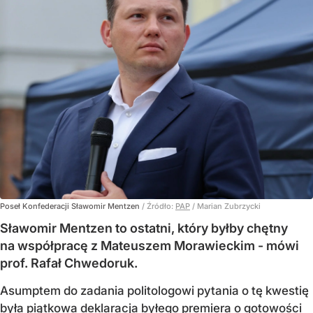
Poseł Konfederacji Sławomir Mentzen
/ Źródło:
PAP
/
Marian Zubrzycki
Sławomir Mentzen to ostatni, który byłby chętny
na współpracę z Mateuszem Morawieckim - mówi
prof. Rafał Chwedoruk.
Asumptem do zadania politologowi pytania o tę kwestię
była piątkowa deklaracja byłego premiera o gotowości