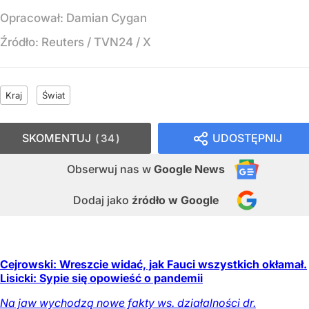
Opracował:
Damian Cygan
Źródło:
Reuters / TVN24 / X
Kraj
Świat
SKOMENTUJ
UDOSTĘPNIJ
34
Obserwuj nas
w
Google News
Dodaj jako
źródło w Google
Cejrowski: Wreszcie widać, jak Fauci wszystkich okłamał.
Lisicki: Sypie się opowieść o pandemii
Na jaw wychodzą nowe fakty ws. działalności dr.