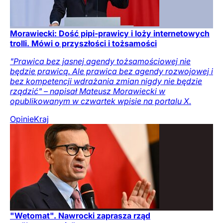
Morawiecki: Dość pipi-prawicy i loży internetowych
trolli. Mówi o przyszłości i tożsamości
"Prawica bez jasnej agendy tożsamościowej nie
będzie prawicą. Ale prawica bez agendy rozwojowej i
bez kompetencji wdrażania zmian nigdy nie będzie
rządzić" – napisał Mateusz Morawiecki w
opublikowanym w czwartek wpisie na portalu X.
Opinie
Kraj
"Wetomat". Nawrocki zaprasza rząd