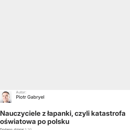
Autor:
Piotr Gabryel
Nauczyciele z łapanki, czyli katastrofa
oświatowa po polsku
Dodano:
dzisiaj
5:30