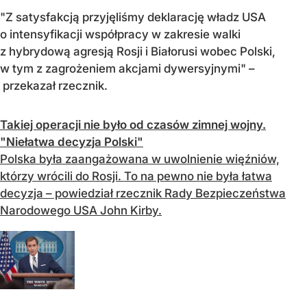
"Z satysfakcją przyjęliśmy deklarację władz USA
o intensyfikacji współpracy w zakresie walki
z hybrydową agresją Rosji i Białorusi wobec Polski,
w tym z zagrożeniem akcjami dywersyjnymi" –
przekazał rzecznik.
Takiej operacji nie było od czasów zimnej wojny.
"Niełatwa decyzja Polski"
Polska była zaangażowana w uwolnienie więźniów,
którzy wrócili do Rosji. To na pewno nie była łatwa
decyzja – powiedział rzecznik Rady Bezpieczeństwa
Narodowego USA John Kirby.