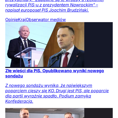
rywalizacji PiS-u z prezydentem Nawrockim" –
napisał europoseł PiS Joachim Brudziński.
Opinie
Kraj
Obserwator mediów
Złe wieści dla PiS. Opublikowano wyniki nowego
sondażu
Z nowego sondażu wynika, że największym
poparciem cieszy się KO. Drugi jest PiS, ale poparcie
dla partii wyraźnie spadło. Podium zamyka
Konfederacja.