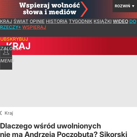
ROZWIŃ
▼
KRAJ
ŚWIAT
OPINIE
HISTORIA
TYGODNIK
KSIĄŻKI
WIDEO
DO
RZECZY+
WSPIERAJ
SUBSKRYBUJ
KRAJ
ZALOGUJ
MENU
Kraj
Dlaczego wśród uwolnionych
nie ma Andrzeja Poczobuta? Sikorski