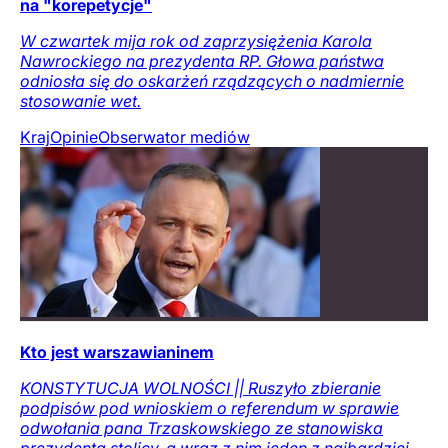
na "korepetycje"
W czwartek mija rok od zaprzysiężenia Karola
Nawrockiego na prezydenta RP. Głowa państwa
odniosła się do oskarżeń rządzących o nadmiernie
stosowanie wet.
Kraj
Opinie
Obserwator mediów
Kto jest warszawianinem
KONSTYTUCJA WOLNOŚCI || Ruszyło zbieranie
podpisów pod wnioskiem o referendum w sprawie
odwołania pana Trzaskowskiego ze stanowiska
prezydenta stolicy, a wraz z nim jeden z najbardziej