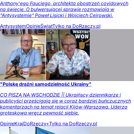
Anthony'ego Fauciego, architekta obostrzeń covidowych
na świecie. O bulwersującej sprawie rozmawiają w
"Antysystemie" Paweł Lisicki i Wojciech Cejrowski.
Antysystem
Opinie
Świat
Tylko na DoRzeczy.pl
"Polskę drażni samodzielność Ukrainy"
CO PISZĄ NA WSCHODZIE || Ukraińscy dziennikarze i
publicyści prześcigają się w coraz bardziej buńczucznych
komentarzach na temat relacji Kijów-Warszawa. Uderza
groteskowa wręcz pewność siebie.
Opinie
Kraj
DoRzeczy+
Tylko na DoRzeczy.pl