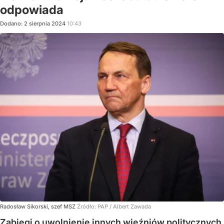
odpowiada
Dodano:
2
sierpnia
2024
10:43
Radosław Sikorski, szef MSZ
Źródło:
PAP
/
Albert Zawada
Zabiegi o uwolnienie innych więźniów politycznych,