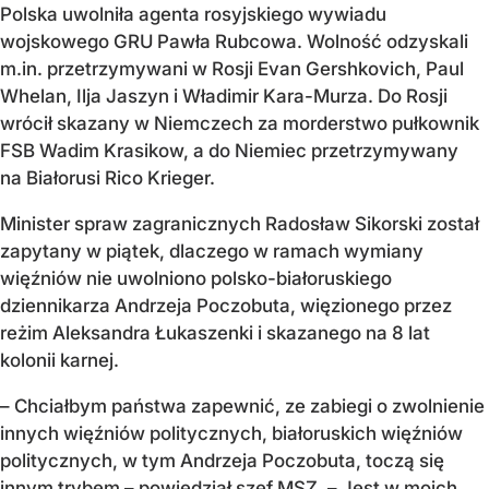
Polska uwolniła agenta rosyjskiego wywiadu
wojskowego GRU Pawła Rubcowa. Wolność odzyskali
m.in. przetrzymywani w Rosji Evan Gershkovich, Paul
Whelan, Ilja Jaszyn i Władimir Kara-Murza. Do Rosji
wrócił skazany w Niemczech za morderstwo pułkownik
FSB Wadim Krasikow, a do Niemiec przetrzymywany
na Białorusi Rico Krieger.
Minister spraw zagranicznych Radosław Sikorski został
zapytany w piątek, dlaczego w ramach wymiany
więźniów nie uwolniono polsko-białoruskiego
dziennikarza Andrzeja Poczobuta, więzionego przez
reżim Aleksandra Łukaszenki i skazanego na 8 lat
kolonii karnej.
– Chciałbym państwa zapewnić, ze zabiegi o zwolnienie
innych więźniów politycznych, białoruskich więźniów
politycznych, w tym Andrzeja Poczobuta, toczą się
innym trybem – powiedział szef MSZ. – Jest w moich