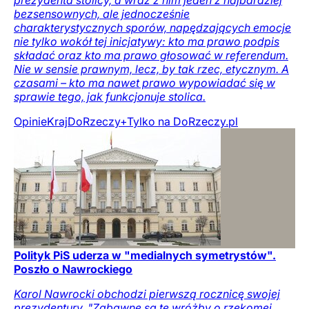
bezsensownych, ale jednocześnie
charakterystycznych sporów, napędzających emocje
nie tylko wokół tej inicjatywy: kto ma prawo podpis
składać oraz kto ma prawo głosować w referendum.
Nie w sensie prawnym, lecz, by tak rzec, etycznym. A
czasami – kto ma nawet prawo wypowiadać się w
sprawie tego, jak funkcjonuje stolica.
Opinie
Kraj
DoRzeczy+
Tylko na DoRzeczy.pl
Polityk PiS uderza w "medialnych symetrystów".
Poszło o Nawrockiego
Karol Nawrocki obchodzi pierwszą rocznicę swojej
prezydentury. "Zabawne są te wróżby o rzekomej