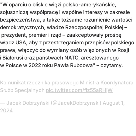
"W oparciu o bliskie więzi polsko-amerykańskie,
sojuszniczą współpracę i wspólne interesy w zakresie
bezpieczeństwa, a także tożsame rozumienie wartości
demokratycznych, władze Rzeczpospolitej Polskiej –
prezydent, premier i rząd – zaakceptowały prośbę
władz USA, aby z przestrzeganiem przepisów polskiego
prawa, włączyć do wymiany osób więzionych w Rosji
i Białorusi oraz państwach NATO, aresztowanego
w Polsce w 2022 roku Pawła Rubcowa" – czytamy.
Komunikat rzecznika prasowego Ministra Koordynatora
Służb Specjalnych
pic.twitter.com/fiz55aRHjW
— Jacek Dobrzyński (@JacekDobrzynski)
August 1,
2024