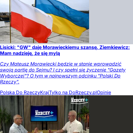
Lisicki: "GW" daje Morawieckiemu szansę. Ziemkiewicz:
Mam nadzieję, że się mylą
Czy Mateusz Morawiecki będzie w stanie wprowadzić
swoją partię do Sejmu? I czy spełni się życzenie "Gazety
Wyborczej"? O tym w najnowszym odcinku "Polski Do
Rzeczy".
Polska Do Rzeczy
Kraj
Tylko na DoRzeczy.pl
Opinie