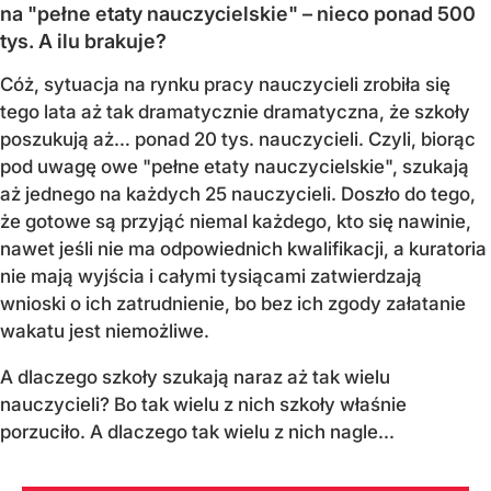
na "pełne etaty nauczycielskie" – nieco ponad 500
tys. A ilu brakuje?
Cóż, sytuacja na rynku pracy nauczycieli zrobiła się
tego lata aż tak dramatycznie dramatyczna, że szkoły
poszukują aż… ponad 20 tys. nauczycieli. Czyli, biorąc
pod uwagę owe "pełne etaty nauczycielskie", szukają
aż jednego na każdych 25 nauczycieli. Doszło do tego,
że gotowe są przyjąć niemal każdego, kto się nawinie,
nawet jeśli nie ma odpowiednich kwalifikacji, a kuratoria
nie mają wyjścia i całymi tysiącami zatwierdzają
wnioski o ich zatrudnienie, bo bez ich zgody załatanie
wakatu jest niemożliwe.
A dlaczego szkoły szukają naraz aż tak wielu
nauczycieli? Bo tak wielu z nich szkoły właśnie
porzuciło. A dlaczego tak wielu z nich nagle...