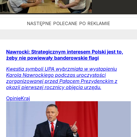
Nawrocki: Strategicznym interesem Polski jest to,
żeby nie powiewały banderowskie flagi
Kwestia symboli UPA wybrzmiała w wystąpieniu
Karola Nawrockiego podczas uroczystości
zorganizowanej przed Pałacem Prezydenckim z
okazji pierwszej rocznicy objęcia urzędu.
Opinie
Kraj