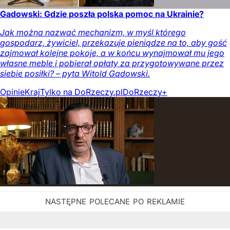
Gadowski: Gdzie poszła polska pomoc na Ukrainie?
Jak można nazwać mechanizm, w myśl którego
gospodarz, żywiciel, przekazuje pieniądze na to, aby gość
zajmował kolejne pokoje, a w końcu wynajmował mu jego
własne meble i pobierał opłaty za przygotowywane przez
siebie posiłki? – pyta Witold Gadowski.
Opinie
Kraj
Tylko na DoRzeczy.pl
DoRzeczy+