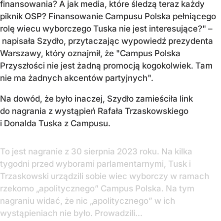
finansowania? A jak media, które śledzą teraz każdy
piknik OSP? Finansowanie Campusu Polska pełniącego
rolę wiecu wyborczego Tuska nie jest interesujące?" –
napisała Szydło, przytaczając wypowiedź prezydenta
Warszawy, który oznajmił, że "Campus Polska
Przyszłości nie jest żadną promocją kogokolwiek. Tam
nie ma żadnych akcentów partyjnych".
Na dowód, że było inaczej, Szydło zamieściła link
do nagrania z wystąpień Rafała Trzaskowskiego
i Donalda Tuska z Campusu.
To jest nagranie z 30 sierpnia 2023 roku. Na kilka
tygodni przed wyborami parlamentarnymi, Tusk i
Trzaskowski urządzili sobie wiec wyborczy w ramach
rzekomo „apolitycznego” Campus Polska. Na tym
nagraniu widać, że nic „apolitycznego” w ich
wystąpieniach nie było. Prowadzili…