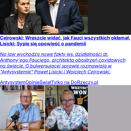
Cejrowski: Wreszcie widać, jak Fauci wszystkich okłamał.
Lisicki: Sypie się opowieść o pandemii
Na jaw wychodzą nowe fakty ws. działalności dr.
Anthony'ego Fauciego, architekta obostrzeń covidowych
na świecie. O bulwersującej sprawie rozmawiają w
"Antysystemie" Paweł Lisicki i Wojciech Cejrowski.
Antysystem
Opinie
Świat
Tylko na DoRzeczy.pl