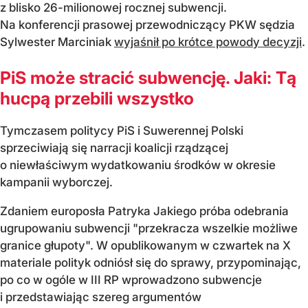
z blisko 26-milionowej rocznej subwencji.
Na konferencji prasowej przewodniczący PKW sędzia
Sylwester Marciniak
wyjaśnił po krótce powody decyzji
.
PiS może stracić subwencję. Jaki: Tą
hucpą przebili wszystko
Tymczasem politycy PiS i Suwerennej Polski
sprzeciwiają się narracji koalicji rządzącej
o niewłaściwym wydatkowaniu środków w okresie
kampanii wyborczej.
Zdaniem europosła Patryka Jakiego próba odebrania
ugrupowaniu subwencji "przekracza wszelkie możliwe
granice głupoty". W opublikowanym w czwartek na X
materiale polityk odniósł się do sprawy, przypominając,
po co w ogóle w III RP wprowadzono subwencje
i przedstawiając szereg argumentów