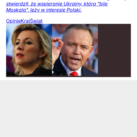
stwierdził, że wspieranie Ukrainy, która "bije
Moskala", leży w interesie Polski.
Opinie
Kraj
Świat