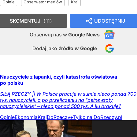
Opinie
Obserwator mediów
Kraj
SKOMENTUJ
UDOSTĘPNIJ
11
Obserwuj nas
w
Google News
Dodaj jako
źródło w Google
Nauczyciele z łapanki, czyli katastrofa oświatowa
po polsku
SIŁĄ RZECZY || W Polsce pracuje w sumie nieco ponad 700
tys. nauczycieli, a po przeliczeniu na "pełne etaty
nauczycielskie" – nieco ponad 500 tys. A ilu brakuje?
Opinie
Ekonomia
Kraj
DoRzeczy+
Tylko na DoRzeczy.pl