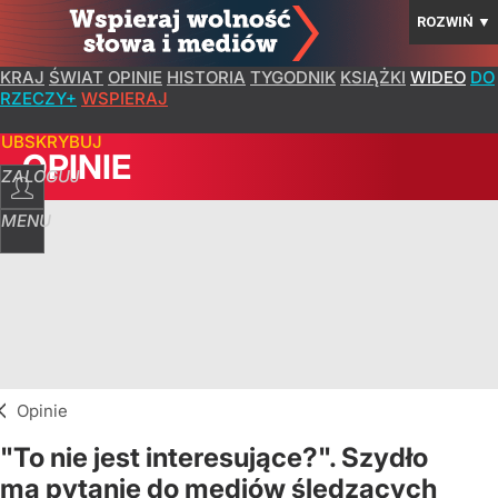
ROZWIŃ
▼
KRAJ
ŚWIAT
OPINIE
HISTORIA
TYGODNIK
KSIĄŻKI
WIDEO
DO
RZECZY+
WSPIERAJ
SUBSKRYBUJ
OPINIE
ZALOGUJ
MENU
Opinie
"To nie jest interesujące?". Szydło
ma pytanie do mediów śledzących