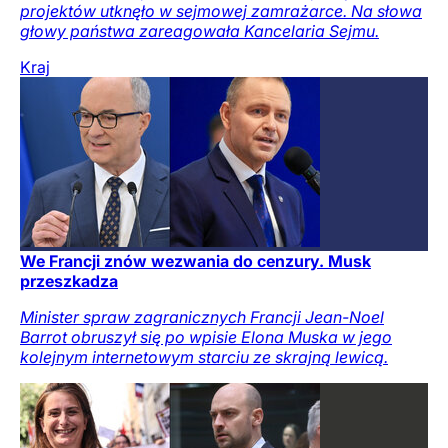
projektów utknęło w sejmowej zamrażarce. Na słowa
głowy państwa zareagowała Kancelaria Sejmu.
Kraj
We Francji znów wezwania do cenzury. Musk
przeszkadza
Minister spraw zagranicznych Francji Jean-Noel
Barrot obruszył się po wpisie Elona Muska w jego
kolejnym internetowym starciu ze skrajną lewicą.