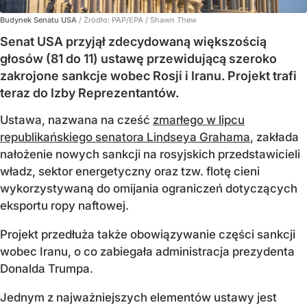
Budynek Senatu USA
/ Źródło:
PAP/EPA
/
Shawn Thew
Senat USA przyjął zdecydowaną większością
głosów (81 do 11) ustawę przewidującą szeroko
zakrojone sankcje wobec Rosji i Iranu. Projekt trafi
teraz do Izby Reprezentantów.
Ustawa, nazwana na cześć
zmarłego w lipcu
republikańskiego senatora Lindseya Grahama
, zakłada
nałożenie nowych sankcji na rosyjskich przedstawicieli
władz, sektor energetyczny oraz tzw. flotę cieni
wykorzystywaną do omijania ograniczeń dotyczących
eksportu ropy naftowej.
Projekt przedłuża także obowiązywanie części sankcji
wobec Iranu, o co zabiegała administracja prezydenta
Donalda Trumpa.
Jednym z najważniejszych elementów ustawy jest