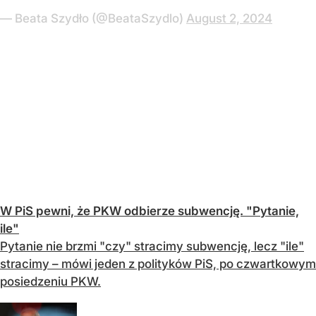
— Beata Szydło (@BeataSzydlo)
August 2, 2024
W PiS pewni, że PKW odbierze subwencję. "Pytanie,
ile"
Pytanie nie brzmi "czy" stracimy subwencję, lecz "ile"
stracimy – mówi jeden z polityków PiS, po czwartkowym
posiedzeniu PKW.