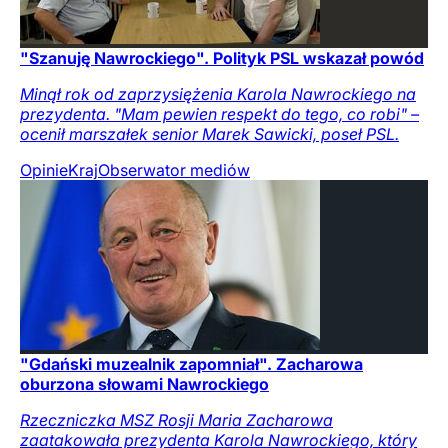
"Szanuję Nawrockiego". Polityk PSL wskazał powód
Minął rok od zaprzysiężenia Karola Nawrockiego na
prezydenta. "Mam pewien respekt do tego, co robi" –
ocenił marszałek senior Marek Sawicki, poseł PSL.
Opinie
Kraj
Obserwator mediów
"Gdański muzealnik zapomniał". Zacharowa
oburzona słowami Nawrockiego
Rzeczniczka MSZ Rosji Maria Zacharowa
zaatakowała prezydenta Karola Nawrockiego, który