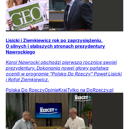
Lisicki i Ziemkiewicz rok po zaprzysiężeniu.
O silnych i słabszych stronach prezydentury
Nawrockiego
Karol Nawrocki obchodzi pierwszą rocznicę swojej
prezydentury. Dokonania nowej głowy państwa
ocenili w programie "Polska Do Rzeczy" Paweł Lisicki
i Rafał Ziemkiewicz.
Polska Do Rzeczy
Opinie
Kraj
Tylko na DoRzeczy.pl