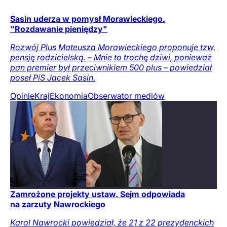
Sasin uderza w pomysł Morawieckiego.
"Rozdawanie pieniędzy"
Rozwój Plus Mateusza Morawieckiego proponuje tzw.
pensję rodzicielską. – Mnie to trochę dziwi, ponieważ
pan premier był przeciwnikiem 500 plus – powiedział
poseł PiS Jacek Sasin.
Opinie
Kraj
Ekonomia
Obserwator mediów
Zamrożone projekty ustaw. Sejm odpowiada
na zarzuty Nawrockiego
Karol Nawrocki powiedział, że 21 z 22 prezydenckich