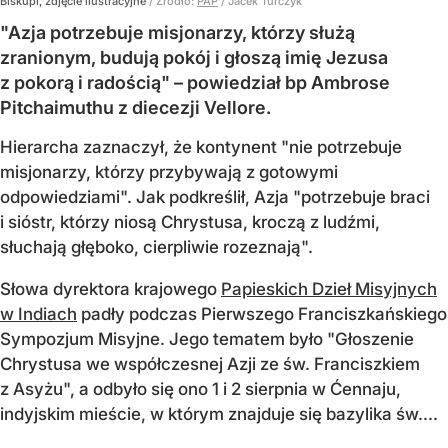
Biskupi, zdjęcie ilustracyjne
/ Źródło:
PAP
/
Jacek Turczyk
"Azja potrzebuje misjonarzy, którzy służą
zranionym, budują pokój i głoszą imię Jezusa
z pokorą i radością" – powiedział bp Ambrose
Pitchaimuthu z diecezji Vellore.
Hierarcha zaznaczył, że kontynent "nie potrzebuje
misjonarzy, którzy przybywają z gotowymi
odpowiedziami". Jak podkreślił, Azja "potrzebuje braci
i sióstr, którzy niosą Chrystusa, kroczą z ludźmi,
słuchają głęboko, cierpliwie rozeznają".
Słowa dyrektora krajowego
Papieskich Dzieł Misyjnych
w Indiach
padły podczas Pierwszego Franciszkańskiego
Sympozjum Misyjne. Jego tematem było "Głoszenie
Chrystusa we współczesnej Azji ze św. Franciszkiem
z Asyżu", a odbyło się ono 1 i 2 sierpnia w Ćennaju,
indyjskim mieście, w którym znajduje się bazylika św....