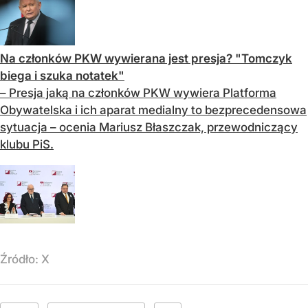
Na członków PKW wywierana jest presja? "Tomczyk
biega i szuka notatek"
– Presja jaką na członków PKW wywiera Platforma
Obywatelska i ich aparat medialny to bezprecedensowa
sytuacja – ocenia Mariusz Błaszczak, przewodniczący
klubu PiS.
Źródło:
X