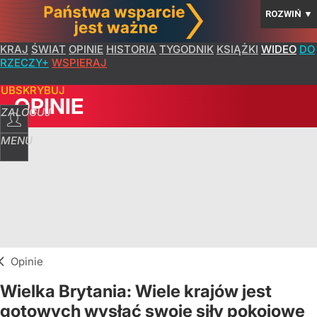
ROZWIŃ
▼
KRAJ
ŚWIAT
OPINIE
HISTORIA
TYGODNIK
KSIĄŻKI
WIDEO
DO
RZECZY+
WSPIERAJ
SUBSKRYBUJ
OPINIE
ZALOGUJ
MENU
Opinie
Wielka Brytania: Wiele krajów jest
gotowych wysłać swoje siły pokojowe