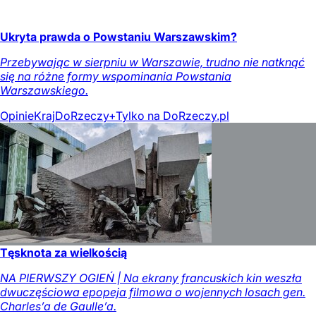
Ukryta prawda o Powstaniu Warszawskim?
Przebywając w sierpniu w Warszawie, trudno nie natknąć
się na różne formy wspominania Powstania
Warszawskiego.
Opinie
Kraj
DoRzeczy+
Tylko na DoRzeczy.pl
Tęsknota za wielkością
NA PIERWSZY OGIEŃ | Na ekrany francuskich kin weszła
dwuczęściowa epopeja filmowa o wojennych losach gen.
Charles’a de Gaulle’a.