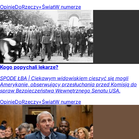
Opinie
DoRzeczy+
Świat
W numerze
Kogo popychali lekarze?
SPODE ŁBA | Ciekawym widowiskiem cieszyć się mogli
Amerykanie, obserwujący przesłuchania przed Komisją do
spraw Bezpieczeństwa Wewnętrznego Senatu USA.
Opinie
DoRzeczy+
Świat
W numerze