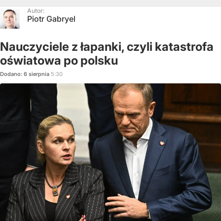
Autor:
Piotr Gabryel
Nauczyciele z łapanki, czyli katastrofa
oświatowa po polsku
Dodano:
6
sierpnia
5:30