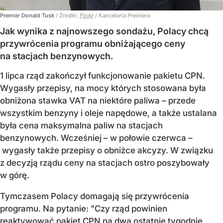
Premier Donald Tusk
/ Źródło:
Flickr
/
Kancelaria Premiera
Jak wynika z najnowszego sondażu, Polacy chcą
przywrócenia programu obniżającego ceny
na stacjach benzynowych.
1 lipca rząd zakończył funkcjonowanie pakietu CPN.
Wygasły przepisy, na mocy których stosowana była
obniżona stawka VAT na niektóre paliwa – przede
wszystkim benzyny i oleje napędowe, a także ustalana
była cena maksymalna paliw na stacjach
benzynowych. Wcześniej – w połowie czerwca –
wygasły także przepisy o obniżce akcyzy. W związku
z decyzją rządu ceny na stacjach ostro poszybowały
w górę.
Tymczasem Polacy domagają się przywrócenia
programu. Na pytanie: "Czy rząd powinien
reaktywować pakiet CPN na dwa ostatnie tygodnie