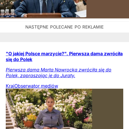
"O jakiej Polsce marzycie?". Pierwsza dama zwróciła
się do Polek
Pierwsza dama Marta Nawrocka zwróciła się do
Polek, zapraszając je do Juraty.
Kraj
Obserwator mediów