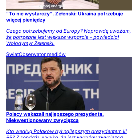
"To nie wystarczy". Zełenski: Ukraina potrzebuje
więcej pieniędzy
Czego potrzebujemy od Europy? Naprawdę uważam,
że potrzebne jest większe wsparcie – powiedział
Wołodymyr Zełenski.
Świat
Obserwator mediów
Polacy wskazali najlepszego prezydenta.
Niekwestionowany zwycięzca
Kto według Polaków był najlepszym prezydentem III
RP? Z sondażu wynika, że jest wyraźny zwycięzca.