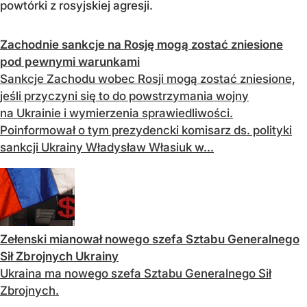
powtórki z rosyjskiej agresji.
Zachodnie sankcje na Rosję mogą zostać zniesione
pod pewnymi warunkami
Sankcje Zachodu wobec Rosji mogą zostać zniesione,
jeśli przyczyni się to do powstrzymania wojny
na Ukrainie i wymierzenia sprawiedliwości.
Poinformował o tym prezydencki komisarz ds. polityki
sankcji Ukrainy Władysław Własiuk w...
Zełenski mianował nowego szefa Sztabu Generalnego
Sił Zbrojnych Ukrainy
Ukraina ma nowego szefa Sztabu Generalnego Sił
Zbrojnych.