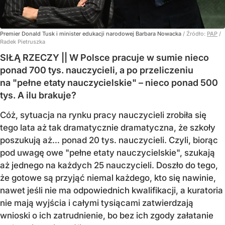
Premier Donald Tusk i minister edukacji narodowej Barbara Nowacka
/ Źródło:
PAP
/
Radek Pietruszka
SIŁĄ RZECZY || W Polsce pracuje w sumie nieco
ponad 700 tys. nauczycieli, a po przeliczeniu
na "pełne etaty nauczycielskie" – nieco ponad 500
tys. A ilu brakuje?
Cóż, sytuacja na rynku pracy nauczycieli zrobiła się
tego lata aż tak dramatycznie dramatyczna, że szkoły
poszukują aż… ponad 20 tys. nauczycieli. Czyli, biorąc
pod uwagę owe "pełne etaty nauczycielskie", szukają
aż jednego na każdych 25 nauczycieli. Doszło do tego,
że gotowe są przyjąć niemal każdego, kto się nawinie,
nawet jeśli nie ma odpowiednich kwalifikacji, a kuratoria
nie mają wyjścia i całymi tysiącami zatwierdzają
wnioski o ich zatrudnienie, bo bez ich zgody załatanie