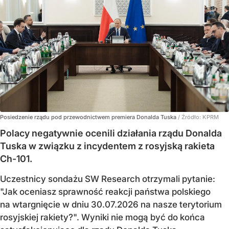
Posiedzenie rządu pod przewodnictwem premiera Donalda Tuska
/ Źródło:
KPRM
Polacy negatywnie ocenili działania rządu Donalda
Tuska w związku z incydentem z rosyjską rakieta
Ch-101.
Uczestnicy sondażu SW Research otrzymali pytanie:
"Jak oceniasz sprawność reakcji państwa polskiego
na wtargnięcie w dniu 30.07.2026 na nasze terytorium
rosyjskiej rakiety?". Wyniki nie mogą być do końca