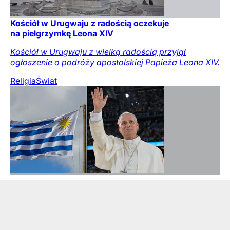
Kościół w Urugwaju z radością oczekuje
na pielgrzymkę Leona XIV
Kościół w Urugwaju z wielką radością przyjął
ogłoszenie o podróży apostolskiej Papieża Leona XIV.
Religia
Świat