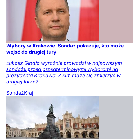
Wybory w Krakowie. Sondaż pokazuje, kto może
wejść do drugiej tury
Łukasz Gibała wyraźnie prowadzi w najnowszym
sondażu przed przedterminowymi wyborami na
prezydenta Krakowa. Z kim może się zmierzyć w
drugiej turze?
Sondaż
Kraj