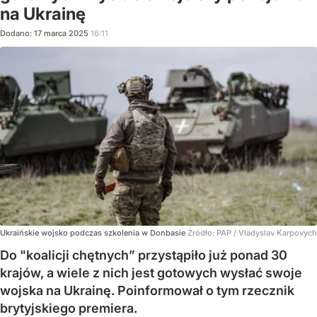
na Ukrainę
Dodano:
17
marca
2025
16:11
Ukraińskie wojsko podczas szkolenia w Donbasie
Źródło:
PAP
/
Vladyslav Karpovych
Do "koalicji chętnych” przystąpiło już ponad 30
krajów, a wiele z nich jest gotowych wysłać swoje
wojska na Ukrainę. Poinformował o tym rzecznik
brytyjskiego premiera.