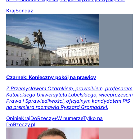
Kraj
Sondaż
Czarnek: Konieczny pokój na prawicy
Z Przemysławem Czarnkiem, prawnikiem, profesorem
Katolickiego Uniwersytetu Lubelskiego, wiceprezesem
Prawa i Sprawiedliwości, oficjalnym kandydatem PiS
na premiera rozmawia Ryszard Gromadzki.
Opinie
Kraj
DoRzeczy+
W numerze
Tylko na
DoRzeczy.pl