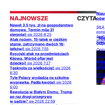
Nauc
NAJNOWSZE
CZYTAJ
ośw
Nawet 3,5 tys. zł na gospodarstwo
TAKŻE
SIŁĄ
domowe. Termin mija 31
pona
sierpnia
8
sie
2026
8:25
"peł
"Ni
Atak nożem. 15-latek w ciężkim
ilu b
odp
stanie, zatrzymano dwóch 16-
latków
8
sie
2026
7:55
Opin
"Azj
Rosyjski atak na przedmieściach
na D
budu
Kijowa. Wśród ofiar jest
rado
We 
dziecko
8
sie
2026
7:27
diece
prz
Tęsknota za wielkością
8
sie
2026
6:30
Relig
Mini
Tyle Polacy wydadzą na szkolną
Barr
wyprawkę. Padła kwota
8
sie
2026
kole
6:00
Rewolucja w Białym Domu. Trump
po raz drugi przegrywa
w sądzie
7
sie
2026
22:59