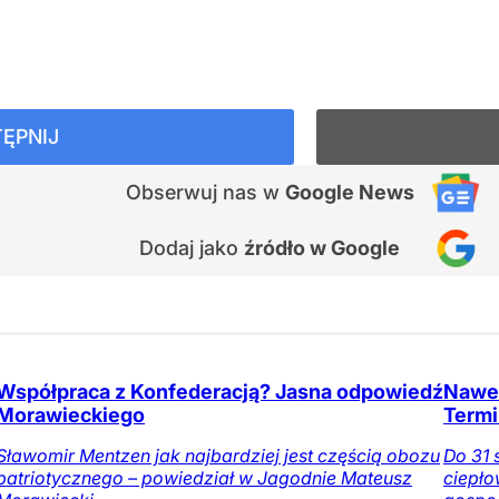
ĘPNIJ
Obserwuj nas
w
Google News
Dodaj jako
źródło w Google
Współpraca z Konfederacją? Jasna odpowiedź
Nawet
Morawieckiego
Termi
Sławomir Mentzen jak najbardziej jest częścią obozu
Do 31 
patriotycznego – powiedział w Jagodnie Mateusz
ciepło