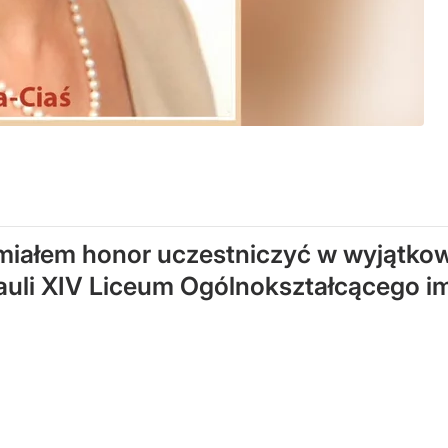
miałem honor uczestniczyć w wyjątko
auli XIV Liceum Ogólnokształcącego im