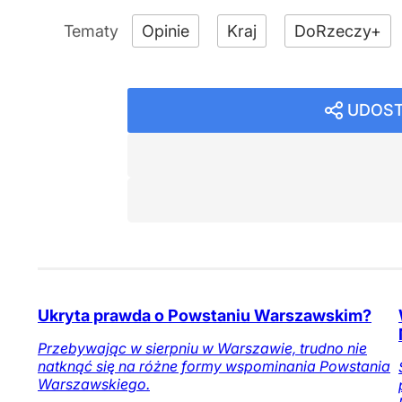
Opinie
Kraj
DoRzeczy+
UDOST
Ukryta prawda o Powstaniu Warszawskim?
Przebywając w sierpniu w Warszawie, trudno nie
natknąć się na różne formy wspominania Powstania
Warszawskiego.