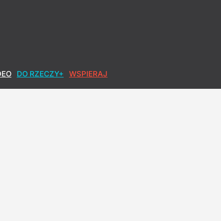
DEO
DO RZECZY+
WSPIERAJ
realizowałbym tego"