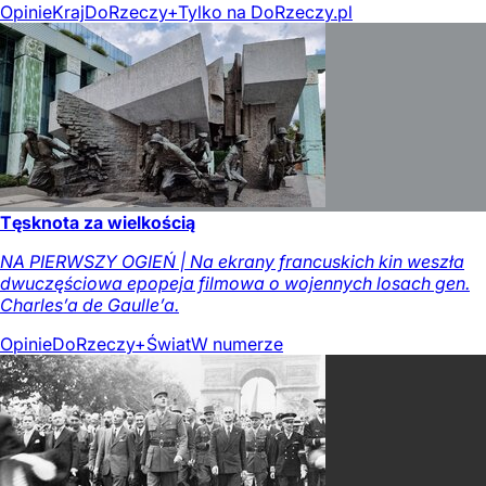
Opinie
Kraj
DoRzeczy+
Tylko na DoRzeczy.pl
Tęsknota za wielkością
NA PIERWSZY OGIEŃ | Na ekrany francuskich kin weszła
dwuczęściowa epopeja filmowa o wojennych losach gen.
Charles’a de Gaulle’a.
Opinie
DoRzeczy+
Świat
W numerze