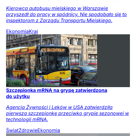
Kierowca autobusu miejskiego w Warszawie
przyszedł do pracy w spódnicy. Nie spodobało się to
inspektorom z Zarządu Transportu Miejskiego.
Ekonomia
Kraj
Szczepionka mRNA na grypę zatwierdzona
do użytku
Agencja Żywności i Leków w USA zatwierdziła
pierwszą szczepionkę przeciwko grypie sezonowej w
technologii mRNA.
Świat
Zdrowie
Ekonomia