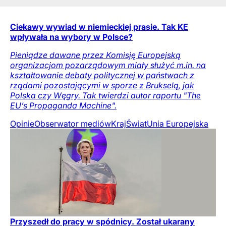
Ciekawy wywiad w niemieckiej prasie. Tak KE
wpływała na wybory w Polsce?
Pieniądze dawane przez Komisję Europejską
organizacjom pozarządowym miały służyć m.in. na
kształtowanie debaty politycznej w państwach z
rządami pozostającymi w sporze z Brukselą, jak
Polska czy Węgry. Tak twierdzi autor raportu "The
EU’s Propaganda Machine".
Opinie
Obserwator mediów
Kraj
Świat
Unia Europejska
Przyszedł do pracy w spódnicy. Został ukarany