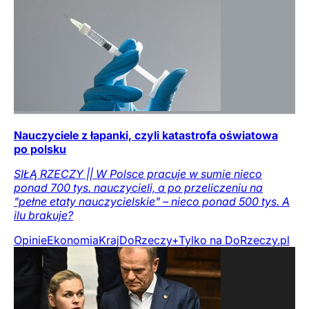
Nauczyciele z łapanki, czyli katastrofa oświatowa
po polsku
SIŁĄ RZECZY || W Polsce pracuje w sumie nieco
ponad 700 tys. nauczycieli, a po przeliczeniu na
"pełne etaty nauczycielskie" – nieco ponad 500 tys. A
ilu brakuje?
Opinie
Ekonomia
Kraj
DoRzeczy+
Tylko na DoRzeczy.pl