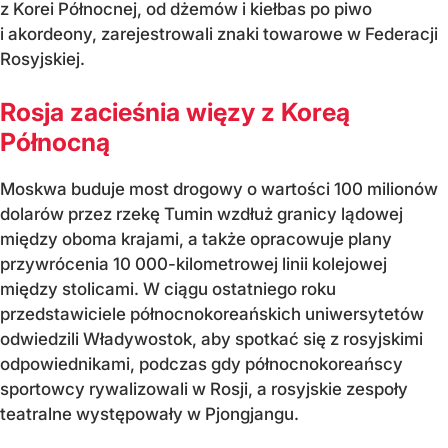
z Korei Północnej, od dżemów i kiełbas po piwo
i akordeony, zarejestrowali znaki towarowe w Federacji
Rosyjskiej.
Rosja zacieśnia więzy z Koreą
Północną
Moskwa buduje most drogowy o wartości 100 milionów
dolarów przez rzekę Tumin wzdłuż granicy lądowej
między oboma krajami, a także opracowuje plany
przywrócenia 10 000-kilometrowej linii kolejowej
między stolicami. W ciągu ostatniego roku
przedstawiciele północnokoreańskich uniwersytetów
odwiedzili Władywostok, aby spotkać się z rosyjskimi
odpowiednikami, podczas gdy północnokoreańscy
sportowcy rywalizowali w Rosji, a rosyjskie zespoły
teatralne występowały w Pjongjangu.