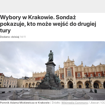
Wybory w Krakowie. Sondaż
pokazuje, kto może wejść do drugiej
tury
Dodano:
dzisiaj
14:11
Pomnik Adama Mickiewicza w Krakowie
/ Źródło:
Wikimedia Commons
/
Jlascar / CC