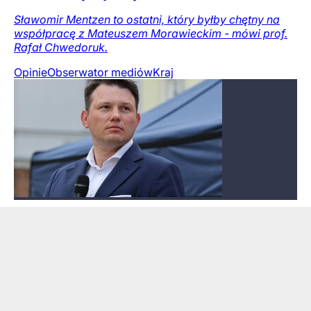
Sławomir Mentzen to ostatni, który byłby chętny na
współpracę z Mateuszem Morawieckim - mówi prof.
Rafał Chwedoruk.
Opinie
Obserwator mediów
Kraj