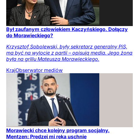
Był zaufanym człowiekiem Kaczyńskiego. Dołączy
do Morawieckiego?
Krzysztof Sobolewski, były sekretarz generalny PiS,
ma być na wylocie z partii – opisują media. Jego żona
była na grillu Mateusza Morawieckiego.
Kraj
Obserwator mediów
Morawiecki chce kolejny program socjalny.
Mentzen: Prędzej mi ręka uschnie