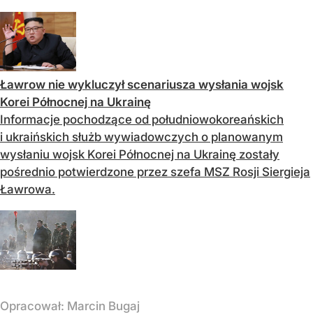
Ławrow nie wykluczył scenariusza wysłania wojsk
Korei Północnej na Ukrainę
Informacje pochodzące od południowokoreańskich
i ukraińskich służb wywiadowczych o planowanym
wysłaniu wojsk Korei Północnej na Ukrainę zostały
pośrednio potwierdzone przez szefa MSZ Rosji Siergieja
Ławrowa.
Opracował:
Marcin Bugaj