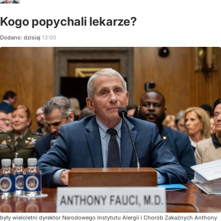
Kogo popychali lekarze?
Dodano:
dzisiaj
13:00
były wieloletni dyrektor Narodowego Instytutu Alergii i Chorób Zakaźnych Anthony