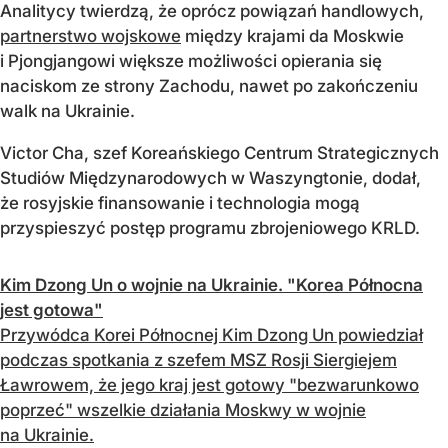
Analitycy twierdzą, że oprócz powiązań handlowych,
partnerstwo wojskowe
między krajami da Moskwie
i Pjongjangowi większe możliwości opierania się
naciskom ze strony Zachodu, nawet po zakończeniu
walk na Ukrainie.
Victor Cha, szef Koreańskiego Centrum Strategicznych
Studiów Międzynarodowych w Waszyngtonie, dodał,
że rosyjskie finansowanie i technologia mogą
przyspieszyć postęp programu zbrojeniowego KRLD.
Kim Dzong Un o wojnie na Ukrainie. "Korea Północna
jest gotowa"
Przywódca Korei Północnej Kim Dzong Un powiedział
podczas spotkania z szefem MSZ Rosji Siergiejem
Ławrowem, że jego kraj jest gotowy "bezwarunkowo
poprzeć" wszelkie działania Moskwy w wojnie
na Ukrainie.