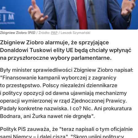
Zbigniew Ziobro (PiS)
/ Źródło:
PAP
/
Leszek Szymański
Zbigniew Ziobro alarmuje, że sprzyjające
Donaldowi Tuskowi elity UE będą chciały wpłynąć
na przyszłoroczne wybory parlamentarne.
Były minister sprawiedliwości Zbigniew Ziobro napisał:
"Finansowanie kampanii wyborczej z zagranicy
to przestępstwo. Polscy niezależni dziennikarze
i politycy opozycji od dawna ujawniają mechanizmy
operacji wymierzonej w rząd Zjednoczonej Prawicy.
Padały konkretne nazwiska. I co? Nic. Ani prokuratura
Bodnara, ani Żurka nawet nie drgnęła".
Polityk PiS zauważa, że "teraz napisali o tym oficjalnie
sami Niemcy – i dalej cisza". "Skoro unijni politrucy