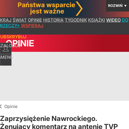
ROZWIŃ
▼
KRAJ
ŚWIAT
OPINIE
HISTORIA
TYGODNIK
KSIĄŻKI
WIDEO
DO
RZECZY+
WSPIERAJ
SUBSKRYBUJ
OPINIE
ZALOGUJ
MENU
Opinie
Zaprzysiężenie Nawrockiego.
Żenujący komentarz na antenie TVP