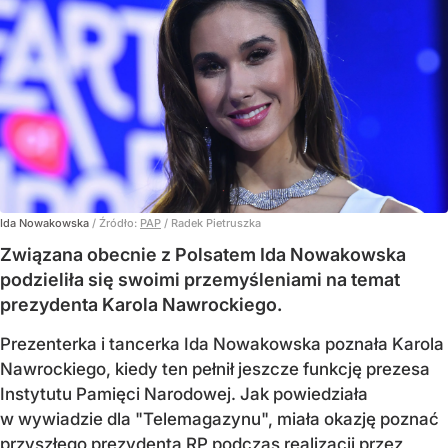
Ida Nowakowska
/ Źródło:
PAP
/
Radek Pietruszka
Związana obecnie z Polsatem Ida Nowakowska
podzieliła się swoimi przemyśleniami na temat
prezydenta Karola Nawrockiego.
Prezenterka i tancerka Ida Nowakowska poznała Karola
Nawrockiego, kiedy ten pełnił jeszcze funkcję prezesa
Instytutu Pamięci Narodowej. Jak powiedziała
w wywiadzie dla "Telemagazynu", miała okazję poznać
przyszłego prezydenta RP podczas realizacji przez