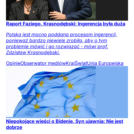
Raport Faziego. Krasnodębski: Ingerencja była duża
Polska jest mocno poddana procesom ingerencji,
ponieważ bardzo niewiele zrobiła, aby o tym
problemie mówić i go rozwiązać - mówi prof.
Zdzisław Krasnodębski.
Opinie
Obserwator mediów
Kraj
Świat
Unia Europejska
Niepokojące wieści o Bidenie. Syn ujawnia: Nie jest
dobrze