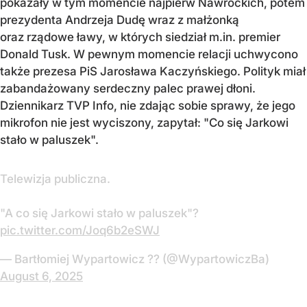
pokazały w tym momencie najpierw Nawrockich, potem
prezydenta Andrzeja Dudę wraz z małżonką
oraz rządowe ławy, w których siedział m.in. premier
Donald Tusk. W pewnym momencie relacji uchwycono
także prezesa PiS Jarosława Kaczyńskiego. Polityk miał
zabandażowany serdeczny palec prawej dłoni.
Dziennikarz TVP Info, nie zdając sobie sprawy, że jego
mikrofon nie jest wyciszony, zapytał: "Co się Jarkowi
stało w paluszek".
Telewizja publiczna.
"A co się Jarkowi stało w paluszek"?
pic.twitter.com/Joq6b2eSWJ
— Bartłomiej Wypartowicz ?? (@WypartowiczBa)
August 6, 2025