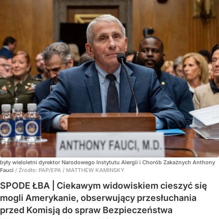
były wieloletni dyrektor Narodowego Instytutu Alergii i Chorób Zakaźnych Anthony
Fauci
/ Źródło:
PAP/EPA
/
MATTHEW KAMINSKY
SPODE ŁBA | Ciekawym widowiskiem cieszyć się
mogli Amerykanie, obserwujący przesłuchania
przed Komisją do spraw Bezpieczeństwa