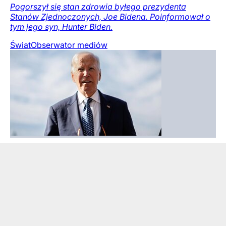
Pogorszył się stan zdrowia byłego prezydenta
Stanów Zjednoczonych, Joe Bidena. Poinformował o
tym jego syn, Hunter Biden.
Świat
Obserwator mediów