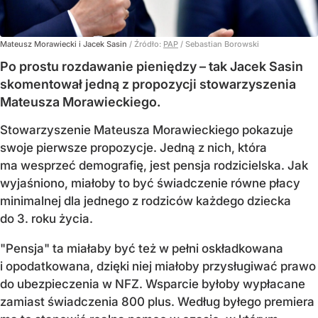
Mateusz Morawiecki i Jacek Sasin
/ Źródło:
PAP
/
Sebastian Borowski
Po prostu rozdawanie pieniędzy – tak Jacek Sasin
skomentował jedną z propozycji stowarzyszenia
Mateusza Morawieckiego.
Stowarzyszenie Mateusza Morawieckiego pokazuje
swoje pierwsze propozycje. Jedną z nich, która
ma wesprzeć demografię, jest pensja rodzicielska. Jak
wyjaśniono, miałoby to być świadczenie równe płacy
minimalnej dla jednego z rodziców każdego dziecka
do 3. roku życia.
"Pensja" ta miałaby być też w pełni oskładkowana
i opodatkowana, dzięki niej miałoby przysługiwać prawo
do ubezpieczenia w NFZ. Wsparcie byłoby wypłacane
zamiast świadczenia 800 plus. Według byłego premiera