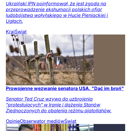
Ukraiński IPN poinformował, że jest zgoda na
przeprowadzenie ekshumacji polskich ofiar
ludobójstwa wołyńskiego w Hucie Pieniackiej i
Ugłach.
Kraj
Świat
Prowojenne wezwanie senatora USA. "Dać im broń"
Senator Ted Cruz wzywa do uzbrojenia
"protestujących" w Iranie i dążenia Stanów
Zjednoczonych do obalenia reżimu ajatollahów.
Opinie
Obserwator mediów
Świat