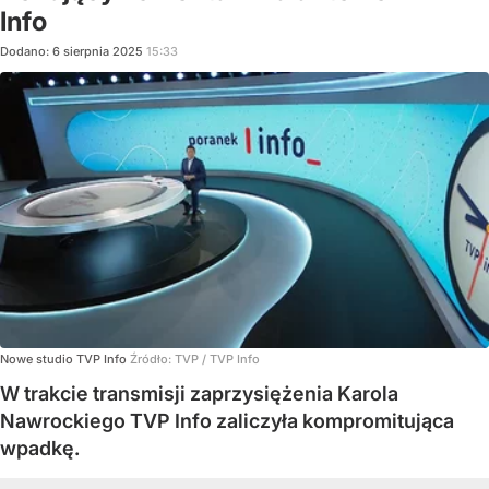
Info
Dodano:
6
sierpnia
2025
15:33
Nowe studio TVP Info
Źródło:
TVP
/
TVP Info
W trakcie transmisji zaprzysiężenia Karola
Nawrockiego TVP Info zaliczyła kompromitująca
wpadkę.