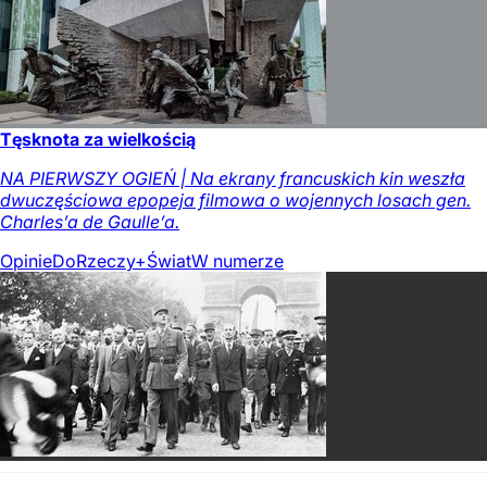
Tęsknota za wielkością
NA PIERWSZY OGIEŃ | Na ekrany francuskich kin weszła
dwuczęściowa epopeja filmowa o wojennych losach gen.
Charles’a de Gaulle’a.
Opinie
DoRzeczy+
Świat
W numerze