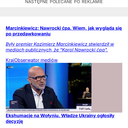
Marcinkiewicz: Nawrocki ćpa. Wiem, jak wygląda się
po przedawkowaniu
Były premier Kazimierz Marcinkiewicz stwierdził w
mediach publicznych, że "Karol Nawrocki ćpa".
Kraj
Obserwator mediów
Ekshumacje na Wołyniu. Władze Ukrainy ogłosiły
decyzję