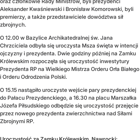
oraz członkowie Rady Ministrów, byli prezydenci
Aleksander Kwaśniewski i Bronisław Komorowski, byli
premierzy, a także przedstawiciele dowództwa sił
zbrojnych.
O 12.00 w Bazylice Archikatedralnej św. Jana
Chrzciciela odbyła się uroczysta Msza święta w intencji
ojczyzny i prezydenta. Dwie godziny później na Zamku
Królewskim rozpoczęła się uroczystość inwestytury
Prezydenta RP na Wielkiego Mistrza Orderu Orła Białego
i Orderu Odrodzenia Polski.
O 15.15 nastąpiło uroczyste wejście pary prezydenckiej
do Pałacu Prezydenckiego, a 16.30 na placu Marszałka
Józefa Piłsudskiego odbędzie się uroczystość przejęcie
przez nowego prezydenta zwierzchnictwa nad Siłami
Zbrojnymi RP.
Uroczystość za Zamku Królewskim. Nawrocki: