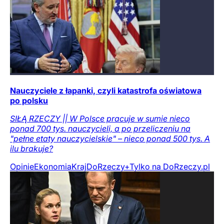
Nauczyciele z łapanki, czyli katastrofa oświatowa
po polsku
SIŁĄ RZECZY || W Polsce pracuje w sumie nieco
ponad 700 tys. nauczycieli, a po przeliczeniu na
"pełne etaty nauczycielskie" – nieco ponad 500 tys. A
ilu brakuje?
Opinie
Ekonomia
Kraj
DoRzeczy+
Tylko na DoRzeczy.pl