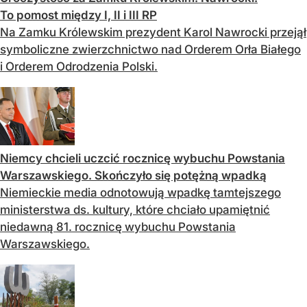
To pomost między I, II i III RP
Na Zamku Królewskim prezydent Karol Nawrocki przejął
symboliczne zwierzchnictwo nad Orderem Orła Białego
i Orderem Odrodzenia Polski.
Niemcy chcieli uczcić rocznicę wybuchu Powstania
Warszawskiego. Skończyło się potężną wpadką
Niemieckie media odnotowują wpadkę tamtejszego
ministerstwa ds. kultury, które chciało upamiętnić
niedawną 81. rocznicę wybuchu Powstania
Warszawskiego.