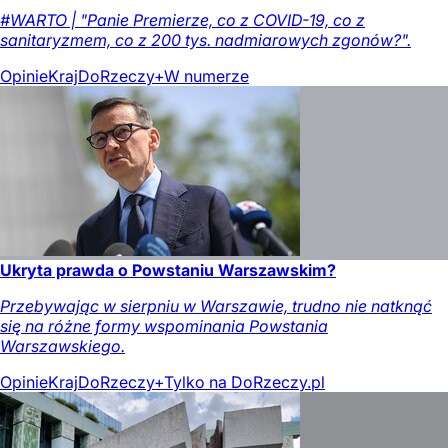
#WARTO | "Panie Premierze, co z COVID-19, co z
sanitaryzmem, co z 200 tys. nadmiarowych zgonów?".
Opinie
Kraj
DoRzeczy+
W numerze
Ukryta prawda o Powstaniu Warszawskim?
Przebywając w sierpniu w Warszawie, trudno nie natknąć
się na różne formy wspominania Powstania
Warszawskiego.
Opinie
Kraj
DoRzeczy+
Tylko na DoRzeczy.pl