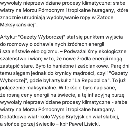
wywołały nieprzewidziane procesy klimatyczne: słabe
wiatry na Morzu Północnym i tropikalne huragany, które
znacznie utrudniają wydobywanie ropy w Zatoce
Meksykańskiej".
Artykuł "Gazety Wyborczej" stał się punktem wyjścia
do rozmowy o odnawialnych źródłach energii
i szaleństwie ekologizmu. – Podważaliśmy ekologiczne
szaleństwo i wiarę w to, że nowe źródła energii mogą
zastąpić stare. Było to haniebne i zaściankowe. Parę dni
temu sięgam jednak do krynicy mądrości, czyli "Gazety
Wyborczej", gdzie był artykuł z "La Repubblica". To już
połączenie maksymalne. W tekście było napisane,
że rosną ceny energii na świecie, a tę inflacyjną burzę
wywołały nieprzewidziane procesy klimatyczne - słabe
wiatry na Morzu Północnym i tropikalne huragany.
Dodatkowo wiatr koło Wysp Brytyjskich wiał słabiej,
a słońce gorzej świeciło – kpił Paweł Lisicki.