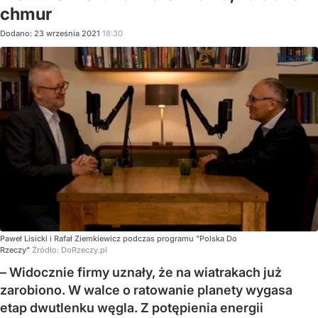
chmur
Dodano:
23
września
2021
18:30
Paweł Lisicki i Rafał Ziemkiewicz podczas programu "Polska Do
Rzeczy"
Źródło:
DoRzeczy.pl
– Widocznie firmy uznały, że na wiatrakach już
zarobiono. W walce o ratowanie planety wygasa
etap dwutlenku węgla. Z potępienia energii