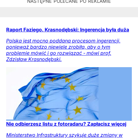
Raport Faziego. Krasnodębski: Ingerencja była duża
Polska jest mocno poddana procesom ingerencji,
ponieważ bardzo niewiele zrobiła, aby o tym
problemie mówić i go rozwiązać - mówi prof.
Zdzisław Krasnodębski.
Nie odbierzesz listu z fotoradaru? Zapłacisz więcej
Ministerstwo Infrastruktury szykuje duże zmiany w