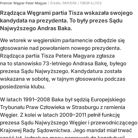
Premier Węgier Peter Magyar
/ Źródło:
PAP/EPA
/
TIBOR ILLYES
Rządząca Węgrami partia Tisza wskazała swojego
kandydata na prezydenta. To były prezes Sądu
Najwyższego Andras Baka.
We wtorek w węgierskim parlamencie odbędzie się
głosowanie nad powołaniem nowego prezydenta.
Rządząca partia Tisza Petera Magyara zgłasza
na to stanowisko 73-letniego Andrasa Bakę, byłego
prezesa Sądu Najwyższego. Kandydatura została
wskazana w sobotę, w tajnym głosowaniu podczas
posiedzenia klubu.
W latach 1991–2008 Baka był sędzią Europejskiego
Trybunału Praw Człowieka w Strasburgu z ramienia
Węgier. Z kolei w latach 2009–2011 pełnił funkcję
prezesa Sądu Najwyższego Węgier i przewodniczącego
Krajowej Rady Sądownictwa. Jego mandat miał trwać