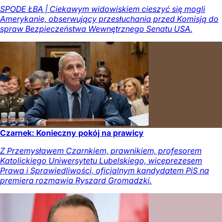
SPODE ŁBA | Ciekawym widowiskiem cieszyć się mogli
Amerykanie, obserwujący przesłuchania przed Komisją do
spraw Bezpieczeństwa Wewnętrznego Senatu USA.
Czarnek: Konieczny pokój na prawicy
Z Przemysławem Czarnkiem, prawnikiem, profesorem
Katolickiego Uniwersytetu Lubelskiego, wiceprezesem
Prawa i Sprawiedliwości, oficjalnym kandydatem PiS na
premiera rozmawia Ryszard Gromadzki.