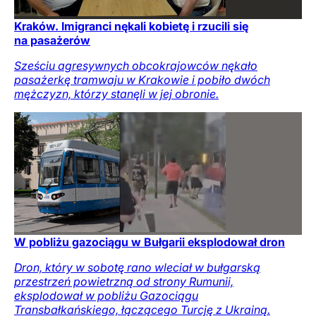
Kraków. Imigranci nękali kobietę i rzucili się
na pasażerów
Sześciu agresywnych obcokrajowców nękało
pasażerkę tramwaju w Krakowie i pobiło dwóch
mężczyzn, którzy stanęli w jej obronie.
W pobliżu gazociągu w Bułgarii eksplodował dron
Dron, który w sobotę rano wleciał w bułgarską
przestrzeń powietrzną od strony Rumunii,
eksplodował w pobliżu Gazociągu
Transbałkańskiego, łączącego Turcję z Ukrainą.