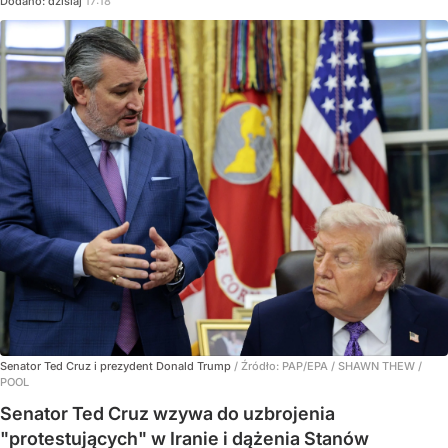
Dodano:
dzisiaj
17:18
Senator Ted Cruz i prezydent Donald Trump
/ Źródło:
PAP/EPA
/
SHAWN THEW /
POOL
Senator Ted Cruz wzywa do uzbrojenia
"protestujących" w Iranie i dążenia Stanów