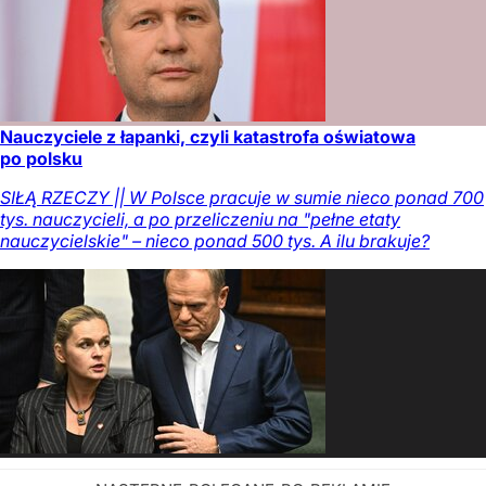
Nauczyciele z łapanki, czyli katastrofa oświatowa
po polsku
SIŁĄ RZECZY || W Polsce pracuje w sumie nieco ponad 700
tys. nauczycieli, a po przeliczeniu na "pełne etaty
nauczycielskie" – nieco ponad 500 tys. A ilu brakuje?