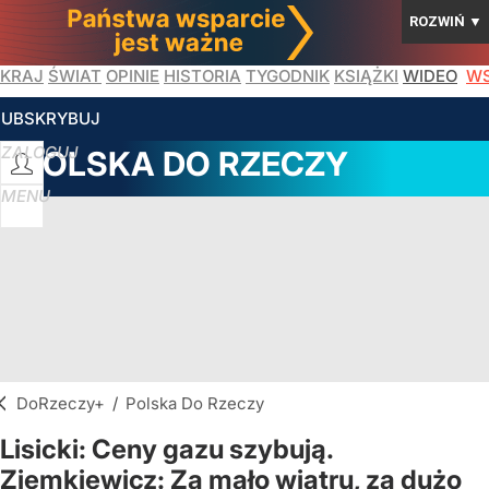
ROZWIŃ
▼
KRAJ
ŚWIAT
OPINIE
HISTORIA
TYGODNIK
KSIĄŻKI
WIDEO
WS
SUBSKRYBUJ
ZALOGUJ
POLSKA DO RZECZY
MENU
DoRzeczy+
/
Polska Do Rzeczy
Lisicki: Ceny gazu szybują.
Ziemkiewicz: Za mało wiatru, za dużo