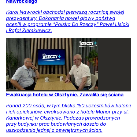
Nawrockiego
Karol Nawrocki obchodzi pierwszą rocznicę swojej
prezydentury. Dokonania nowej głowy państwa
ocenili w programie "Polska Do Rzeczy" Paweł Lisicki
i Rafał Ziemkiewicz.
Ewakuacja hotelu w Olsztynie. Zawaliła się ściana
Ponad 200 osób, w tym blisko 150 uczestników kolonii
i ich opiekunów, ewakuowano z hotelu Manor przy ul.
Kanarkowej w Olsztynie. Podczas prowadzonych
przy budynku prac budowlanych doszło do
uszkodzenia jednej z zewnętrznych ścian.