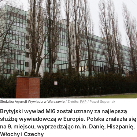
Siedziba Agencji Wywiadu w Warszawie
/ Źródło:
PAP
/
Paweł Supernak
Brytyjski wywiad MI6 został uznany za najlepszą
służbę wywiadowczą w Europie. Polska znalazła się
na 9. miejscu, wyprzedzając m.in. Danię, Hiszpanię,
Włochy i Czechy