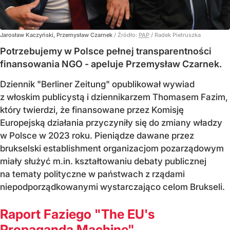
Jarosław Kaczyński, Przemysław Czarnek
/ Źródło:
PAP
/
Radek Pietruszka
Potrzebujemy w Polsce pełnej transparentności
finansowania NGO - apeluje Przemysław Czarnek.
Dziennik "Berliner Zeitung" opublikował wywiad
z włoskim publicystą i dziennikarzem Thomasem Fazim,
który twierdzi, że finansowane przez Komisję
Europejską działania przyczyniły się do zmiany władzy
w Polsce w 2023 roku. Pieniądze dawane przez
brukselski establishment organizacjom pozarządowym
miały służyć m.in. kształtowaniu debaty publicznej
na tematy polityczne w państwach z rządami
niepodporządkowanymi wystarczająco celom Brukseli.
Raport Faziego "The EU's
Propaganda Machine"