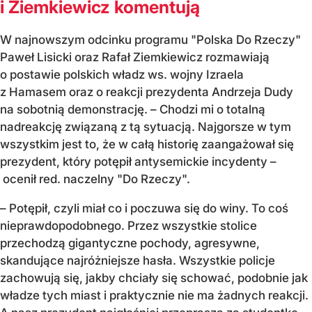
i Ziemkiewicz komentują
W najnowszym odcinku programu "Polska Do Rzeczy"
Paweł Lisicki oraz Rafał Ziemkiewicz rozmawiają
o postawie polskich władz ws. wojny Izraela
z Hamasem oraz o reakcji prezydenta Andrzeja Dudy
na sobotnią demonstrację. – Chodzi mi o totalną
nadreakcję związaną z tą sytuacją. Najgorsze w tym
wszystkim jest to, że w całą historię zaangażował się
prezydent, który potępił antysemickie incydenty –
ocenił red. naczelny "Do Rzeczy".
– Potępił, czyli miał co i poczuwa się do winy. To coś
nieprawdopodobnego. Przez wszystkie stolice
przechodzą gigantyczne pochody, agresywne,
skandujące najróżniejsze hasła. Wszystkie policje
zachowują się, jakby chciały się schować, podobnie jak
władze tych miast i praktycznie nie ma żadnych reakcji.