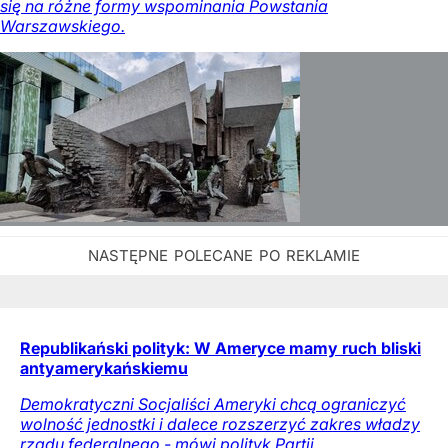
się na różne formy wspominania Powstania
Warszawskiego.
Republikański polityk: W Ameryce mamy ruch bliski
antyamerykańskiemu
Demokratyczni Socjaliści Ameryki chcą ograniczyć
wolność jednostki i dalece rozszerzyć zakres władzy
rządu federalnego - mówi polityk Partii