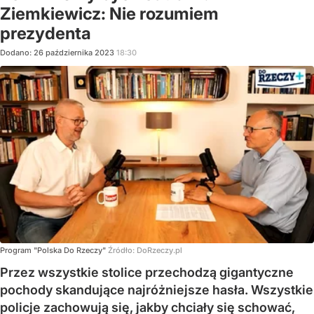
Ziemkiewicz: Nie rozumiem
prezydenta
Dodano:
26
października
2023
18:30
Program "Polska Do Rzeczy"
Źródło:
DoRzeczy.pl
Przez wszystkie stolice przechodzą gigantyczne
pochody skandujące najróżniejsze hasła. Wszystkie
policje zachowują się, jakby chciały się schować,