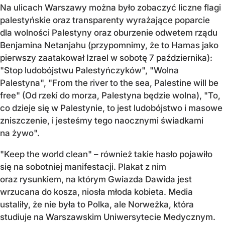
Na ulicach Warszawy można było zobaczyć liczne flagi
palestyńskie oraz transparenty wyrażające poparcie
dla wolności Palestyny oraz oburzenie odwetem rządu
Benjamina Netanjahu (przypomnimy, że to Hamas jako
pierwszy zaatakował Izrael w sobotę 7 października):
"Stop ludobójstwu Palestyńczyków", "Wolna
Palestyna", "From the river to the sea, Palestine will be
free" (Od rzeki do morza, Palestyna będzie wolna), "To,
co dzieje się w Palestynie, to jest ludobójstwo i masowe
zniszczenie, i jesteśmy tego naocznymi świadkami
na żywo".
"Keep the world clean" – również takie hasło pojawiło
się na sobotniej manifestacji. Plakat z nim
oraz rysunkiem, na którym Gwiazda Dawida jest
wrzucana do kosza, niosła młoda kobieta. Media
ustaliły, że nie była to Polka, ale Norweżka, która
studiuje na Warszawskim Uniwersytecie Medycznym.