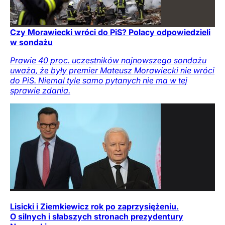
Czy Morawiecki wróci do PiS? Polacy odpowiedzieli
w sondażu
Prawie 40 proc. uczestników najnowszego sondażu
uważa, że były premier Mateusz Morawiecki nie wróci
do PiS. Niemal tyle samo pytanych nie ma w tej
sprawie zdania.
Lisicki i Ziemkiewicz rok po zaprzysiężeniu.
O silnych i słabszych stronach prezydentury