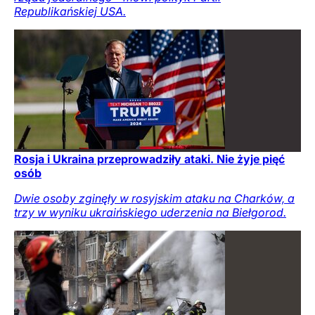
Republikańskiej USA.
Rosja i Ukraina przeprowadziły ataki. Nie żyje pięć
osób
Dwie osoby zginęły w rosyjskim ataku na Charków, a
trzy w wyniku ukraińskiego uderzenia na Biełgorod.