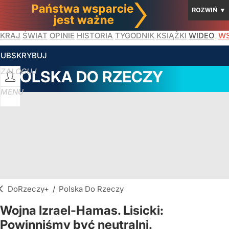
ROZWIŃ
▼
KRAJ
ŚWIAT
OPINIE
HISTORIA
TYGODNIK
KSIĄŻKI
WIDEO
WS
SUBSKRYBUJ
ZALOGUJ
POLSKA DO RZECZY
MENU
DoRzeczy+
/
Polska Do Rzeczy
Wojna Izrael-Hamas. Lisicki:
Powinniśmy być neutralni.