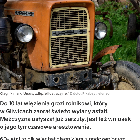
Ciągnik marki Ursus, zdjęcie ilustracyjne
/ Źródło:
Pixabay
/
eloneo
Do 10 lat więzienia grozi rolnikowi, który
w Gliwicach zaorał świeżo wylany asfalt.
Mężczyzna usłyszał już zarzuty, jest też wniosek
o jego tymczasowe aresztowanie.
60-letni rolnik wjechał ciągnikiem z podczepionym