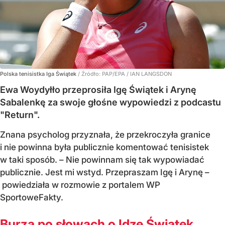
Polska tenisistka Iga Świątek
/ Źródło:
PAP/EPA
/
IAN LANGSDON
Ewa Woydyłło przeprosiła Igę Świątek i Arynę
Sabalenkę za swoje głośne wypowiedzi z podcastu
"Return".
Znana psycholog przyznała, że przekroczyła granice
i nie powinna była publicznie komentować tenisistek
w taki sposób. – Nie powinnam się tak wypowiadać
publicznie. Jest mi wstyd. Przepraszam Igę i Arynę –
powiedziała w rozmowie z portalem WP
SportoweFakty.
Burza po słowach o Idze Świątek