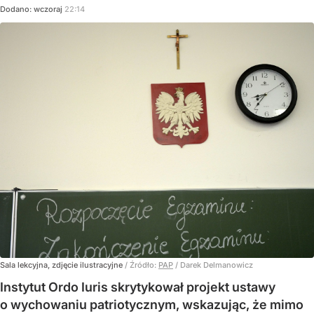
Dodano:
wczoraj
22:14
Sala lekcyjna, zdjęcie ilustracyjne
/ Źródło:
PAP
/
Darek Delmanowicz
Instytut Ordo Iuris skrytykował projekt ustawy
o wychowaniu patriotycznym, wskazując, że mimo