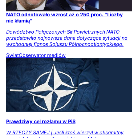
NATO odnotowało wzrost aż o 250 proc. "Liczby
nie kłamią"
Dowództwo Połączonych Sił Powietrznych NATO
przedstawiło najnowsze dane dotyczące sytuacji na
wschodniej flance Sojuszu Północnoatlantyckiego.
Świat
Obserwator mediów
Prawdziwy cel rozłamu w PiS
W RZECZY SAMEJ | Jeśli ktoś wierzył w aksamitny