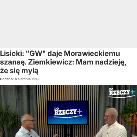
Lisicki: "GW" daje Morawieckiemu
szansę. Ziemkiewicz: Mam nadzieję,
że się mylą
Dodano:
4
sierpnia
19:00