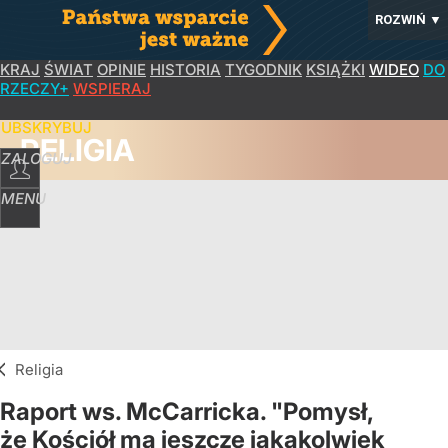
ROZWIŃ
▼
KRAJ
ŚWIAT
OPINIE
HISTORIA
TYGODNIK
KSIĄŻKI
WIDEO
DO
RZECZY+
WSPIERAJ
SUBSKRYBUJ
RELIGIA
ZALOGUJ
MENU
Religia
Raport ws. McCarricka. "Pomysł,
że Kościół ma jeszcze jakąkolwiek