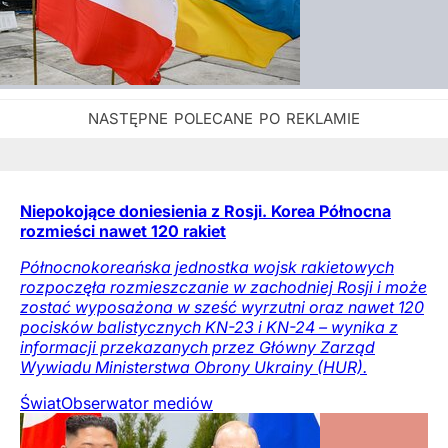
Niepokojące doniesienia z Rosji. Korea Północna
rozmieści nawet 120 rakiet
Północnokoreańska jednostka wojsk rakietowych
rozpoczęła rozmieszczanie w zachodniej Rosji i może
zostać wyposażona w sześć wyrzutni oraz nawet 120
pocisków balistycznych KN-23 i KN-24 – wynika z
informacji przekazanych przez Główny Zarząd
Wywiadu Ministerstwa Obrony Ukrainy (HUR).
Świat
Obserwator mediów