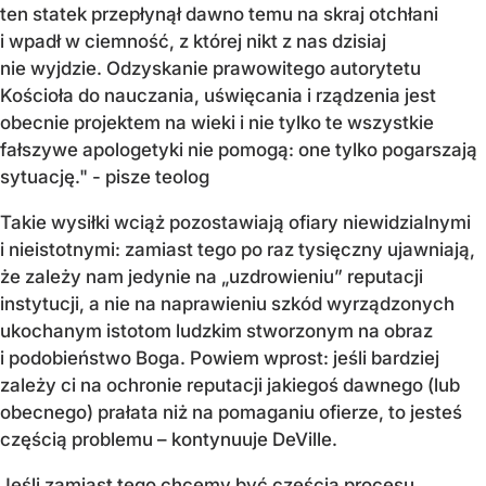
ten statek przepłynął dawno temu na skraj otchłani
i wpadł w ciemność, z której nikt z nas dzisiaj
nie wyjdzie. Odzyskanie prawowitego autorytetu
Kościoła do nauczania, uświęcania i rządzenia jest
obecnie projektem na wieki i nie tylko te wszystkie
fałszywe apologetyki nie pomogą: one tylko pogarszają
sytuację." - pisze teolog
Takie wysiłki wciąż pozostawiają ofiary niewidzialnymi
i nieistotnymi: zamiast tego po raz tysięczny ujawniają,
że zależy nam jedynie na „uzdrowieniu” reputacji
instytucji, a nie na naprawieniu szkód wyrządzonych
ukochanym istotom ludzkim stworzonym na obraz
i podobieństwo Boga. Powiem wprost: jeśli bardziej
zależy ci na ochronie reputacji jakiegoś dawnego (lub
obecnego) prałata niż na pomaganiu ofierze, to jesteś
częścią problemu – kontynuuje DeVille.
Jeśli zamiast tego chcemy być częścią procesu