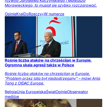
rozwód Jarosława Kaczyńskiego i Mateusza
Morawieckiego, to musiał się szybko rozczarować.
Opinie
Kraj
DoRzeczy+
W numerze
Rośnie liczba ataków na chrześcijan w Europie.
Ogromna skala agresji także w Polsce
Rośnie liczba ataków na chrześcijan w Europie.
"Problem przez lata był niedostrzegany" – mówi Anja
Tang z OIDAC Europe.
Religia
Unia Europejska
Świat
Opinie
Obserwator
mediów