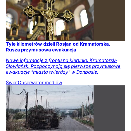
Tyle kilometrów dzieli Rosjan od Kramatorska.
Rusza przymusowa ewakuacja
Nowe informacje z frontu na kierunku Kramatorsk-
Słowiańsk. Rozpoczynają się pierwsze przymusowe
ewakuacje "miasta twierdzy" w Donbasie.
Świat
Obserwator mediów