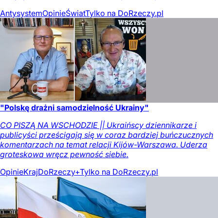
Antysystem
Opinie
Świat
Tylko na DoRzeczy.pl
"Polskę drażni samodzielność Ukrainy"
CO PISZĄ NA WSCHODZIE || Ukraińscy dziennikarze i
publicyści prześcigają się w coraz bardziej buńczucznych
komentarzach na temat relacji Kijów-Warszawa. Uderza
groteskowa wręcz pewność siebie.
Opinie
Kraj
DoRzeczy+
Tylko na DoRzeczy.pl