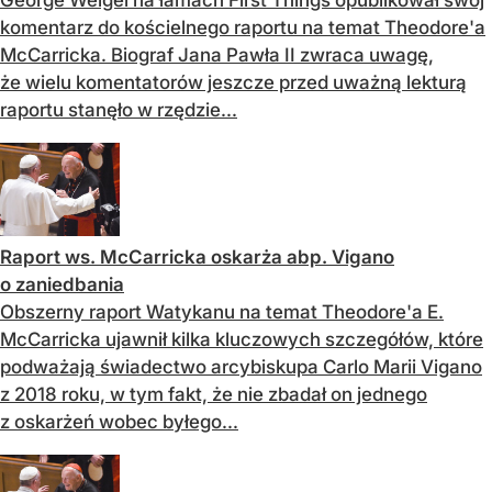
George Weigel na łamach First Things opublikował swój
komentarz do kościelnego raportu na temat Theodore'a
McCarricka. Biograf Jana Pawła II zwraca uwagę,
że wielu komentatorów jeszcze przed uważną lekturą
raportu stanęło w rzędzie...
Raport ws. McCarricka oskarża abp. Vigano
o zaniedbania
Obszerny raport Watykanu na temat Theodore'a E.
McCarricka ujawnił kilka kluczowych szczegółów, które
podważają świadectwo arcybiskupa Carlo Marii Vigano
z 2018 roku, w tym fakt, że nie zbadał on jednego
z oskarżeń wobec byłego...