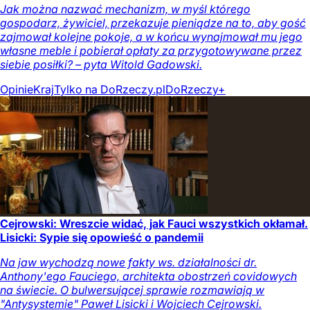
Jak można nazwać mechanizm, w myśl którego
gospodarz, żywiciel, przekazuje pieniądze na to, aby gość
zajmował kolejne pokoje, a w końcu wynajmował mu jego
własne meble i pobierał opłaty za przygotowywane przez
siebie posiłki? – pyta Witold Gadowski.
Opinie
Kraj
Tylko na DoRzeczy.pl
DoRzeczy+
Cejrowski: Wreszcie widać, jak Fauci wszystkich okłamał.
Lisicki: Sypie się opowieść o pandemii
Na jaw wychodzą nowe fakty ws. działalności dr.
Anthony'ego Fauciego, architekta obostrzeń covidowych
na świecie. O bulwersującej sprawie rozmawiają w
"Antysystemie" Paweł Lisicki i Wojciech Cejrowski.