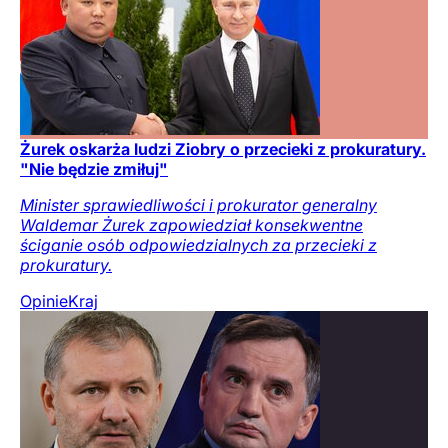
Żurek oskarża ludzi Ziobry o przecieki z prokuratury.
"Nie będzie zmiłuj"
Minister sprawiedliwości i prokurator generalny
Waldemar Żurek zapowiedział konsekwentne
ściganie osób odpowiedzialnych za przecieki z
prokuratury.
Opinie
Kraj